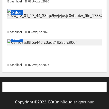
bashlibel
03 Avqust 2026
Xəbər
Bu qanunlarda dəyişiklik təsdiqləndi
bashlibel
03 Avqust 2026
Xəbər
Kəlbəcərin Ağcakənd kəndində 34 ildən
sonra ilk toy məclisi keçirildi – VİDEO
bashlibel
02 Avqust 2026
Copyright ©2022. Bütün hüquqlar qorunur.