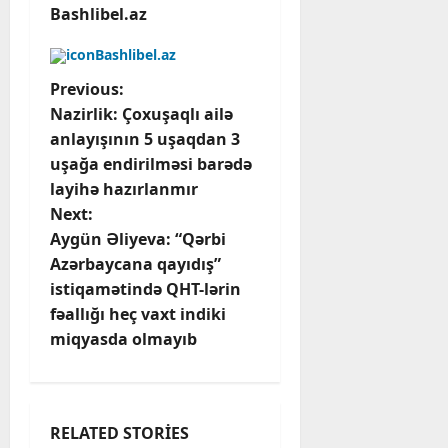
Bashlibel.az
Bashlibel.az
P
Previous:
Nazirlik: Çoxuşaqlı ailə
o
anlayışının 5 uşaqdan 3
uşağa endirilməsi barədə
s
layihə hazırlanmır
t
Next:
Aygün Əliyeva: “Qərbi
n
Azərbaycana qayıdış”
istiqamətində QHT-lərin
a
fəallığı heç vaxt indiki
v
miqyasda olmayıb
i
g
RELATED STORIES