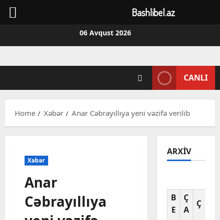
Bashlibel.az
Skip
06 Avqust 2026
to
content
CANLI
Home
Xəbər
Anar Cəbrayıllıya yeni vəzifə verilib
ARXIV
Xəbər
Anar
Av
Cəbrayıllıya
B
Ç
C
Ç
E
A
A