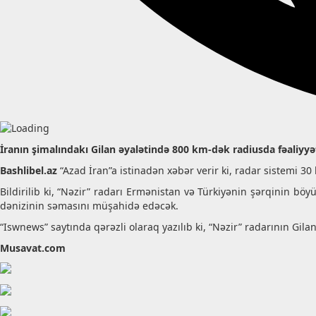
İranın şimalındakı Gilan əyalətində 800 km-dək radiusda fəaliyyət 
Bashlibel.az
“
Azad
İran
”a istinadən xəbər verir ki, radar sistemi 
Bildirilib ki, “Nəzir” radarı Ermənistan və Türkiyənin şərqinin bö
dənizinin səmasını müşahidə edəcək.
“Iswnews” saytında qərəzli olaraq yazılıb ki, “Nəzir” radarının Gil
Musavat.com