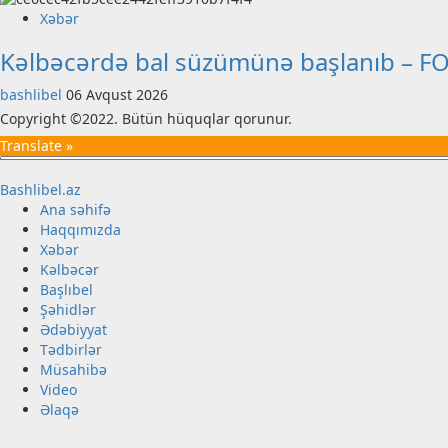
Xəbər
Kəlbəcərdə bal süzümünə başlanıb – F
bashlibel
06 Avqust 2026
Copyright ©2022. Bütün hüquqlar qorunur.
Translate »
Bashlibel.az
Ana səhifə
Haqqımızda
Xəbər
Kəlbəcər
Başlıbel
Şəhidlər
Ədəbiyyat
Tədbirlər
Müsahibə
Video
Əlaqə