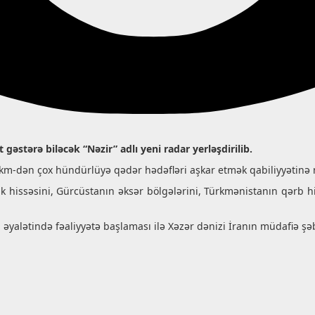
gəstərə biləcək “Nəzir” adlı yeni radar yerləşdirilib.
30 km-dən çox hündürlüyə qədər hədəfləri aşkar etmək qabiliyyətinə 
yük hissəsini, Gürcüstanın əksər bölgələrini, Türkmənistanın qərb h
an əyalətində fəaliyyətə başlaması ilə Xəzər dənizi İranın müdafiə 