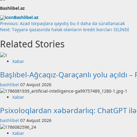
Bashlibel.az
Bashlibel.az
Post
Previous:
Azad torpaqlara qayıdış bu il daha da sürətlənəcək
Next:
Təyyarə qəzasında həlak olanların kredit borcları SİLİNDİ
navigation
Related Stories
Xəbər
Başlıbel-Ağcaqız-Qaraçanlı yolu açıldı 
bashlibel
07 Avqust 2026
Xəbər
Psixoloqlardan xəbərdarlıq: ChatGPT ilə
bashlibel
07 Avqust 2026
Xəbər