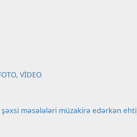
– FOTO, VİDEO
 şəxsi məsələləri müzakirə edərkən ehtiy