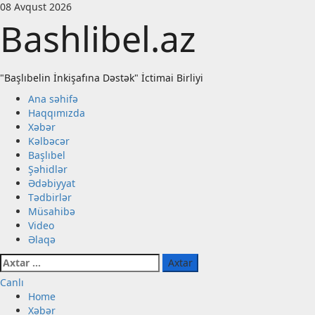
Skip
08 Avqust 2026
to
Bashlibel.az
content
"Başlıbelin İnkişafına Dəstək" İctimai Birliyi
Primary
Ana səhifə
Menu
Haqqımızda
Xəbər
Kəlbəcər
Başlıbel
Şəhidlər
Ədəbiyyat
Tədbirlər
Müsahibə
Video
Əlaqə
Axtarış:
Canlı
Home
Xəbər