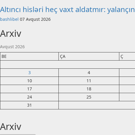
Altıncı hisləri heç vaxt aldatmır: yalan
bashlibel
07 Avqust 2026
Arxiv
Avqust 2026
BE
ÇA
Ç
3
4
10
11
17
18
24
25
31
Arxiv