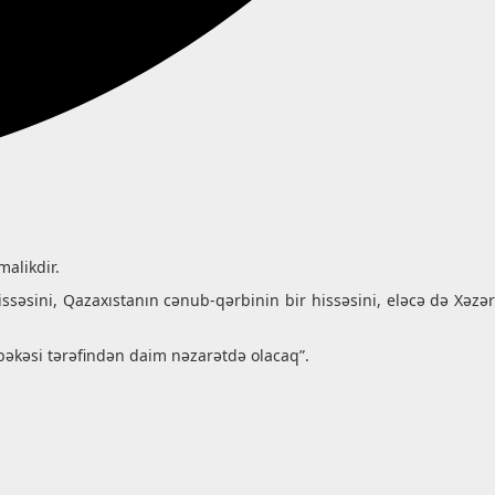
malikdir.
issəsini, Qazaxıstanın cənub-qərbinin bir hissəsini, eləcə də Xəzər
şəbəkəsi tərəfindən daim nəzarətdə olacaq”.