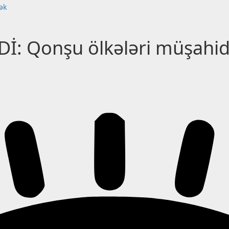
ək
Dİ: Qonşu ölkələri müşahi