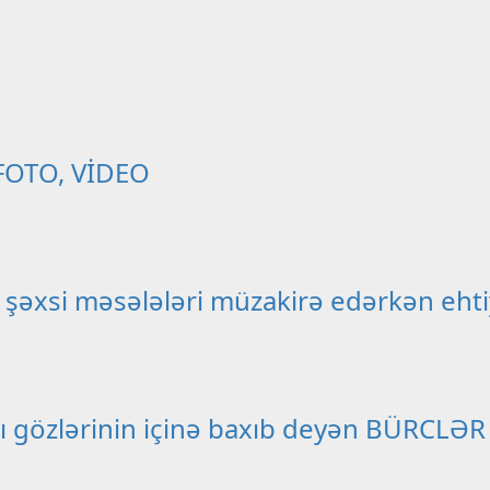
– FOTO, VİDEO
 şəxsi məsələləri müzakirə edərkən ehtiy
çını gözlərinin içinə baxıb deyən BÜRCLƏR