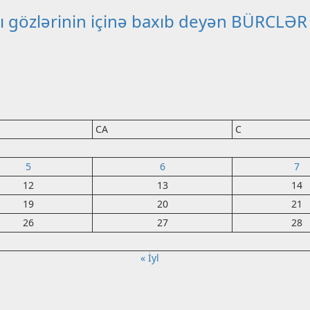
çını gözlərinin içinə baxıb deyən BÜRCLƏR
CA
C
5
6
7
12
13
14
19
20
21
26
27
28
« İyl