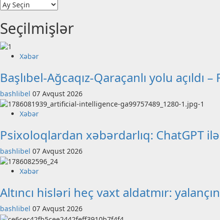
Arxiv
Seçilmişlər
Xəbər
Başlıbel-Ağcaqız-Qaraçanlı yolu açıldı 
bashlibel
07 Avqust 2026
Xəbər
Psixoloqlardan xəbərdarlıq: ChatGPT ilə
bashlibel
07 Avqust 2026
Xəbər
Altıncı hisləri heç vaxt aldatmır: yalan
bashlibel
07 Avqust 2026