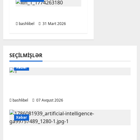
XİN bəyanat yaydı
bashlibel
31 Mart 2026
SEÇILMIŞLƏR
Xəbər
Başlıbel-Ağcaqız-Qaraçanlı yolu açıldı –
FOTO, VİDEO
bashlibel
07 Avqust 2026
Xəbər
Psixoloqlardan xəbərdarlıq: ChatGPT ilə