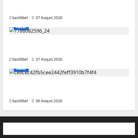
şəxsi məsələləri müzakirə edərkən
ehtiyatlı olun
bashlibel
07 Avqust 2026
Xəbər
Altıncı hisləri heç vaxt aldatmır: yalançını
gözlərinin içinə baxıb deyən BÜRCLƏR
bashlibel
07 Avqust 2026
Xəbər
Kəlbəcərdə bal süzümünə başlanıb – FOTO,
VİDEO
bashlibel
06 Avqust 2026