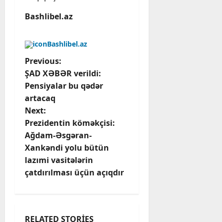
Bashlibel.az
Bashlibel.az
P
Previous:
ŞAD XƏBƏR verildi:
o
Pensiyalar bu qədər
artacaq
s
Next:
t
Prezidentin köməkçisi:
Ağdam-Əsgəran-
n
Xankəndi yolu bütün
lazımi vasitələrin
a
çatdırılması üçün açıqdır
v
i
RELATED STORIES