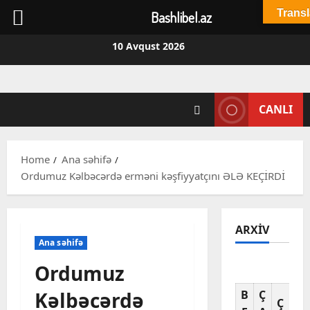
Transl
Bashlibel.az
Skip
10 Avqust 2026
to
content
CANLI
Home
Ana səhifə
Ordumuz Kəlbəcərdə erməni kəşfiyyatçını ƏLƏ KEÇİRDİ
ARXIV
Ana səhifə
Ordumuz
Av
Kəlbəcərdə
B
Ç
C
Ç