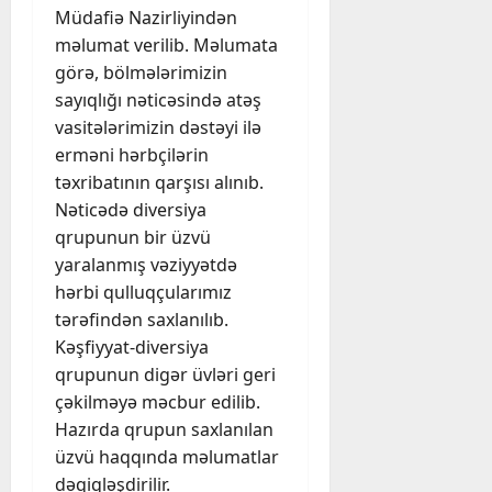
Müdafiə Nazirliyindən
məlumat verilib. Məlumata
görə, bölmələrimizin
sayıqlığı nəticəsində atəş
vasitələrimizin dəstəyi ilə
erməni hərbçilərin
təxribatının qarşısı alınıb.
Nəticədə diversiya
qrupunun bir üzvü
yaralanmış vəziyyətdə
hərbi qulluqçularımız
tərəfindən saxlanılıb.
Kəşfiyyat-diversiya
qrupunun digər üvləri geri
çəkilməyə məcbur edilib.
Hazırda qrupun saxlanılan
üzvü haqqında məlumatlar
dəqiqləşdirilir.