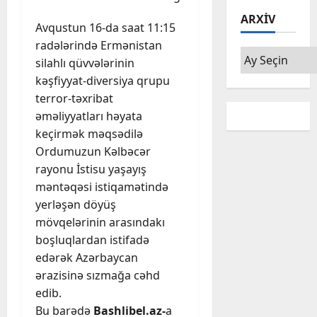
ARXIV
Avqustun 16-da saat 11:15
radələrində Ermənistan
Arxiv
silahlı qüvvələrinin
kəşfiyyat-diversiya qrupu
terror-təxribat
əməliyyatları həyata
keçirmək məqsədilə
Ordumuzun Kəlbəcər
rayonu İstisu yaşayış
məntəqəsi istiqamətində
yerləşən döyüş
mövqelərinin arasındakı
boşluqlardan istifadə
edərək Azərbaycan
ərazisinə sızmağa cəhd
edib.
Bu barədə
Bashlibel.az-
a