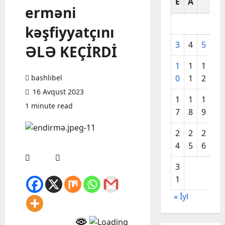
E
A
A
erməni
kəşfiyyatçını
3
4
5
6
ƏLƏ KEÇİRDİ
1
1
1
1
bashlibel
0
1
2
3
16 Avqust 2023
1
1
1
2
1 minute read
7
8
9
0
2
2
2
2
4
5
6
7
3
1
« İyl