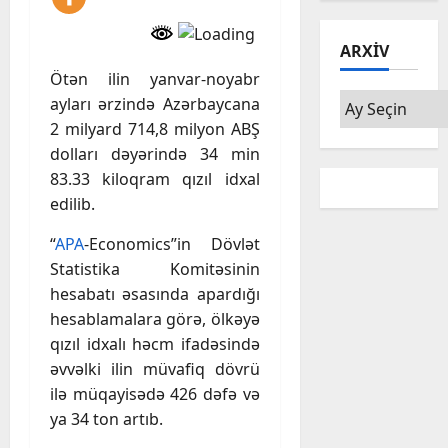
ARXIV
Ötən ilin yanvar-noyabr
Arxiv
ayları ərzində Azərbaycana
2 milyard 714,8 milyon ABŞ
dolları dəyərində 34 min
83.33 kiloqram qızıl idxal
edilib.
“
APA
-Economics”in Dövlət
Statistika Komitəsinin
hesabatı əsasında apardığı
hesablamalara görə, ölkəyə
qızıl idxalı həcm ifadəsində
əvvəlki ilin müvafiq dövrü
ilə müqayisədə 426 dəfə və
ya 34 ton artıb.