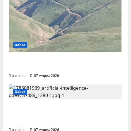
Xəbər
Başlıbel-Ağcaqız-Qaraçanlı yolu açıldı –
FOTO, VİDEO
bashlibel
07 Avqust 2026
Xəbər
Psixoloqlardan xəbərdarlıq: ChatGPT ilə
şəxsi məsələləri müzakirə edərkən
ehtiyatlı olun
bashlibel
07 Avqust 2026