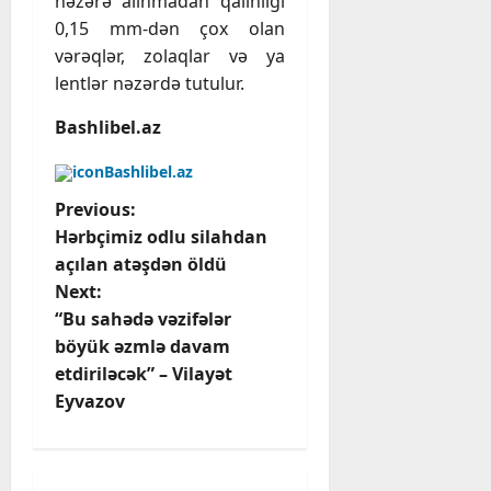
nəzərə alınmadan qalınlığı
0,15 mm-dən çox olan
vərəqlər, zolaqlar və ya
lentlər nəzərdə tutulur.
Bashlibel.az
Bashlibel.az
P
Previous:
Hərbçimiz odlu silahdan
o
açılan atəşdən öldü
Next:
s
“Bu sahədə vəzifələr
t
böyük əzmlə davam
etdiriləcək” – Vilayət
n
Eyvazov
a