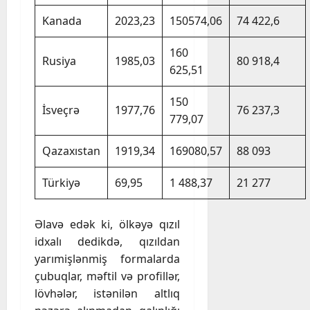
Kanada
2023,23
150574,06
74 422,6
160
Rusiya
1985,03
80 918,4
625,51
150
İsveçrə
1977,76
76 237,3
779,07
Qazaxıstan
1919,34
169080,57
88 093
Türkiyə
69,95
1 488,37
21 277
Əlavə edək ki, ölkəyə qızıl
idxalı dedikdə, qızıldan
yarımişlənmiş formalarda
çubuqlar, məftil və profillər,
lövhələr, istənilən altlıq