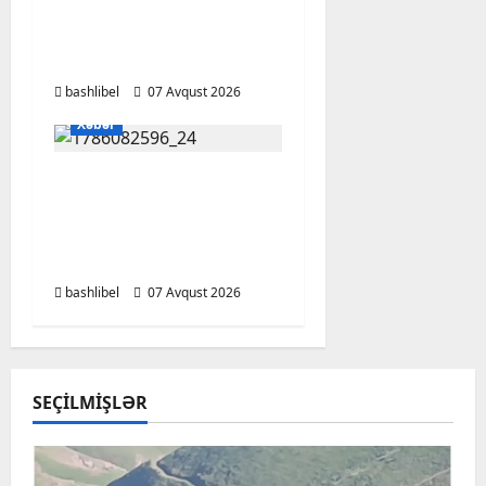
ilə şəxsi məsələləri
müzakirə edərkən
ehtiyatlı olun
bashlibel
07 Avqust 2026
Xəbər
Altıncı hisləri heç vaxt
aldatmır: yalançını
gözlərinin içinə baxıb
deyən BÜRCLƏR
bashlibel
07 Avqust 2026
SEÇILMIŞLƏR