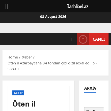
Bashlibel.az
Skip
08 Avqust 2026
to
content
CANLI
Home
Xəbər
Ötən il Azərbaycana 34 tondan çox qızıl idxal edilib –
SİYAHI
ARXIV
Xəbər
Ötən il
Av