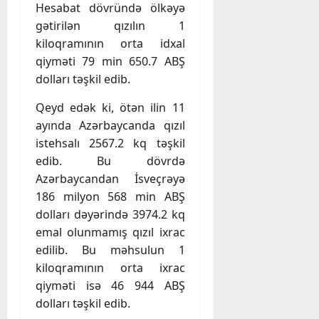
Hesabat dövründə ölkəyə
gətirilən qızılın 1
kiloqramının orta idxal
qiyməti 79 min 650.7 ABŞ
dolları təşkil edib.
Qeyd edək ki, ötən ilin 11
ayında Azərbaycanda qızıl
istehsalı 2567.2 kq təşkil
edib. Bu dövrdə
Azərbaycandan İsveçrəyə
186 milyon 568 min ABŞ
dolları dəyərində 3974.2 kq
emal olunmamış qızıl ixrac
edilib. Bu məhsulun 1
kiloqramının orta ixrac
qiyməti isə 46 944 ABŞ
dolları təşkil edib.