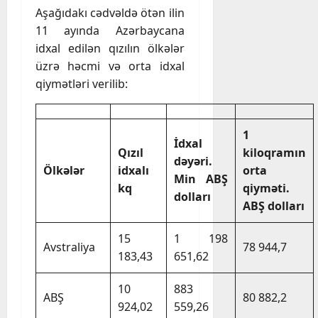
Aşağıdakı cədvəldə ötən ilin
11 ayında Azərbaycana
idxal edilən qızılın ölkələr
üzrə həcmi və orta idxal
qiymətləri verilib:
1
İdxal
Qızıl
kiloqramın
dəyəri.
Ölkələr
idxalı
orta
Min ABŞ
kq
qiyməti.
dolları
ABŞ dolları
15
1 198
Avstraliya
78 944,7
183,43
651,62
10
883
ABŞ
80 882,2
924,02
559,26