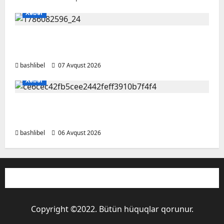
Xəbər
Altıncı hisləri heç vaxt aldatmır: yalançını
gözlərinin içinə baxıb deyən BÜRCLƏR
bashlibel
07 Avqust 2026
Xəbər
Kəlbəcərdə bal süzümünə başlanıb – FOTO,
VİDEO
bashlibel
06 Avqust 2026
Copyright ©2022. Bütün hüquqlar qorunur.