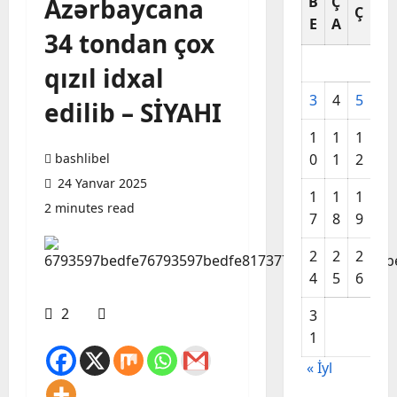
Azərbaycana
B
Ç
C
Ç
E
A
A
34 tondan çox
qızıl idxal
3
4
5
6
edilib – SİYAHI
1
1
1
1
bashlibel
0
1
2
3
24 Yanvar 2025
1
1
1
2
2 minutes read
7
8
9
0
2
2
2
2
4
5
6
7
2
3
1
« İyl