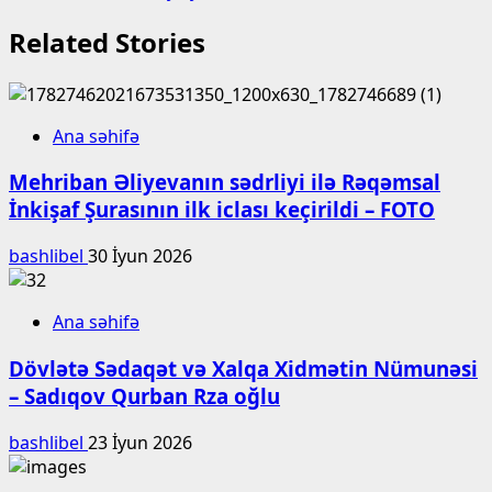
Related Stories
Ana səhifə
Mehriban Əliyevanın sədrliyi ilə Rəqəmsal
İnkişaf Şurasının ilk iclası keçirildi – FOTO
bashlibel
30 İyun 2026
Ana səhifə
Dövlətə Sədaqət və Xalqa Xidmətin Nümunəsi
– Sadıqov Qurban Rza oğlu
bashlibel
23 İyun 2026