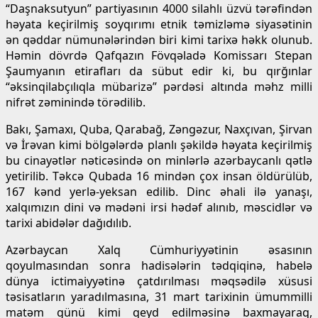
“Daşnaksutyun” partiyasının 4000 silahlı üzvü tərəfindən
həyata keçirilmiş soyqırımı etnik təmizləmə siyasətinin
ən qəddar nümunələrindən biri kimi tarixə həkk olunub.
Həmin dövrdə Qafqazın Fövqəladə Komissarı Stepan
Şaumyanın etirafları da sübut edir ki, bu qırğınlar
“əksinqilabçılıqla mübarizə” pərdəsi altında məhz milli
nifrət zəminində törədilib.
Bakı, Şamaxı, Quba, Qarabağ, Zəngəzur, Naxçıvan, Şirvan
və İrəvan kimi bölgələrdə planlı şəkildə həyata keçirilmiş
bu cinayətlər nəticəsində on minlərlə azərbaycanlı qətlə
yetirilib. Təkcə Qubada 16 mindən çox insan öldürülüb,
167 kənd yerlə-yeksan edilib. Dinc əhali ilə yanaşı,
xalqımızın dini və mədəni irsi hədəf alınıb, məscidlər və
tarixi abidələr dağıdılıb.
Azərbaycan Xalq Cümhuriyyətinin əsasının
qoyulmasından sonra hadisələrin tədqiqinə, habelə
dünya ictimaiyyətinə çatdırılması məqsədilə xüsusi
təsisatların yaradılmasına, 31 mart tarixinin ümummilli
matəm günü kimi qeyd edilməsinə baxmayaraq,