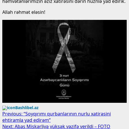
həmvətənlərimizin əziz xatirəsini dərin hüznlə yad edirik.
Allah rəhmət eləsin!
Bashlibel.az
Post
Previous:
“Soyqırımı qurbanlarının nurlu xatirəsini
ehtiramla yad edirəm”
navigation
Next:
Abas Miskərliyə yüksək vəzifə verildi – FOTO