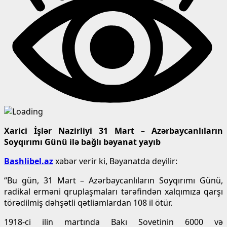
Xarici İşlər Nazirliyi 31 Mart – Azərbaycanlıların
Soyqırımı Günü ilə bağlı bəyanat yayıb
Bashlibel.az
xəbər verir ki, Bəyanatda deyilir:
“Bu gün, 31 Mart – Azərbaycanlıların Soyqırımı Günü,
radikal erməni qruplaşmaları tərəfindən xalqımıza qarşı
törədilmiş dəhşətli qətliamlardan 108 il ötür.
1918-ci ilin martında Bakı Sovetinin 6000 və