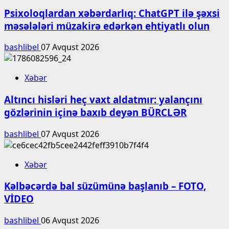
Psixoloqlardan xəbərdarlıq: ChatGPT ilə şəxsi
məsələləri müzakirə edərkən ehtiyatlı olun
bashlibel
07 Avqust 2026
Xəbər
Altıncı hisləri heç vaxt aldatmır: yalançını
gözlərinin içinə baxıb deyən BÜRCLƏR
bashlibel
07 Avqust 2026
Xəbər
Kəlbəcərdə bal süzümünə başlanıb – FOTO,
VİDEO
bashlibel
06 Avqust 2026