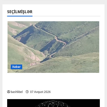
SEÇILMIŞLƏR
Xəbər
Başlıbel-Ağcaqız-Qaraçanlı yolu açıldı –
FOTO, VİDEO
bashlibel
07 Avqust 2026