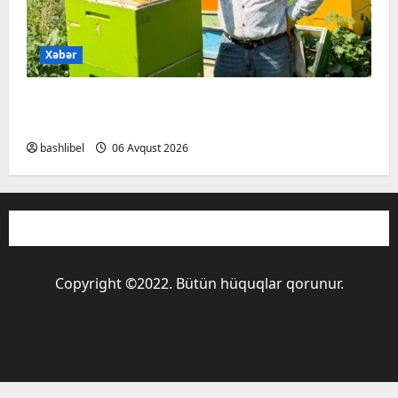
Xəbər
Kəlbəcərdə bal süzümünə başlanıb – FOTO,
VİDEO
bashlibel
06 Avqust 2026
Copyright ©2022. Bütün hüquqlar qorunur.