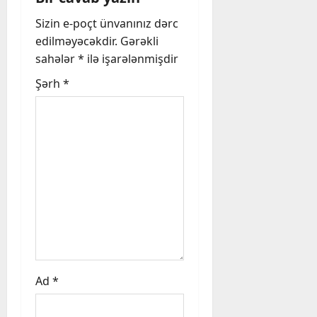
g
Sizin e-poçt ünvanınız dərc
a
edilməyəcəkdir.
Gərəkli
sahələr
*
ilə işarələnmişdir
t
Şərh
*
i
o
n
Ad
*