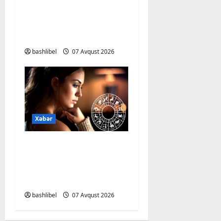
xəbərdarlıq: ChatGPT
ilə şəxsi məsələləri
müzakirə edərkən
ehtiyatlı olun
bashlibel
07 Avqust 2026
Xəbər
Altıncı hisləri heç vaxt
aldatmır: yalançını
gözlərinin içinə baxıb
deyən BÜRCLƏR
bashlibel
07 Avqust 2026