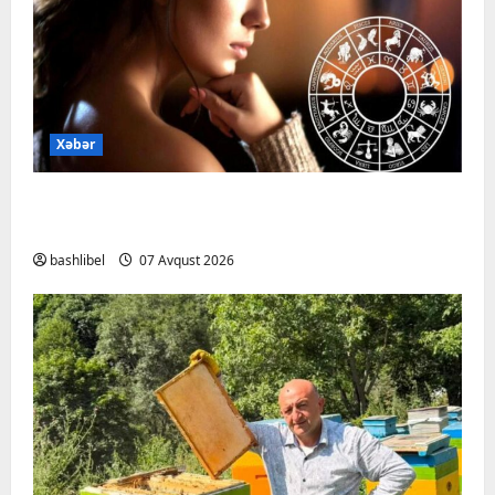
Xəbər
Altıncı hisləri heç vaxt aldatmır: yalançını
gözlərinin içinə baxıb deyən BÜRCLƏR
bashlibel
07 Avqust 2026