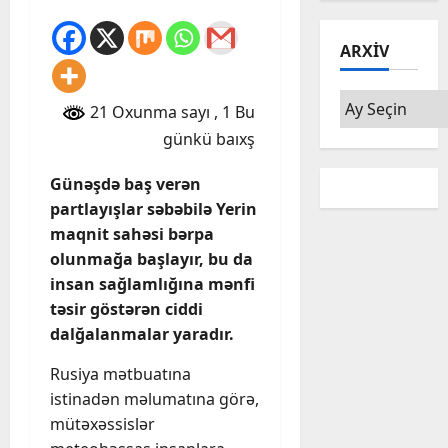
ARXIV
Arxiv
21 Oxunma sayı
, 1 Bu
günkü baıxş
Günəşdə baş verən
partlayışlar səbəbilə Yerin
maqnit sahəsi bərpa
olunmağa başlayır, bu da
insan sağlamlığına mənfi
təsir göstərən ciddi
dalğalanmalar yaradır.
Rusiya mətbuatına
istinadən məlumatına görə,
mütəxəssislər