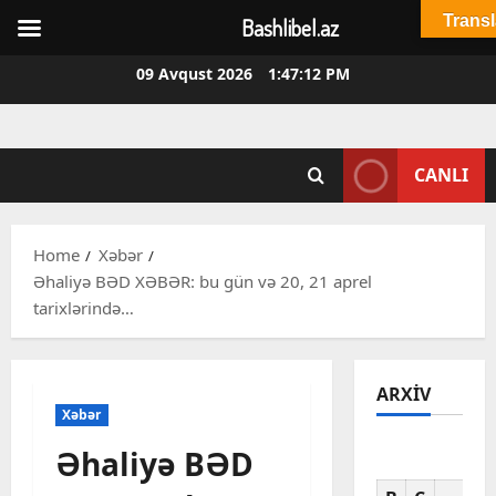
Transl
Bashlibel.az
Skip
09 Avqust 2026
1:47:13 PM
to
content
CANLI
Home
Xəbər
Əhaliyə BƏD XƏBƏR: bu gün və 20, 21 aprel
tarixlərində…
ARXIV
Xəbər
Əhaliyə BƏD
Av