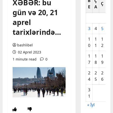
XƏBƏR: bu
B
Ç
C
Ç
E
A
A
gün və 20, 21
aprel
3
4
5
6
tarixlərində…
1
1
1
1
bashlibel
0
1
2
3
02 Aprel 2023
1
1
1
2
1 minute read
0
7
8
9
0
2
2
2
2
4
5
6
7
3
1
« İyl