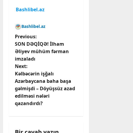
Bashlibel.az
Bashlibel.az
P
Previous:
SON DƏQİQƏ! İlham
o
Əliyev mühüm fərman
imzaladı
s
Next:
t
Kəlbəcərin işğalı
Azərbaycana baha başa
n
gəlmişdi – Döyüşsüz azad
edilməsi nələri
a
qazandırdı?
v
i
Bir cavab yazın