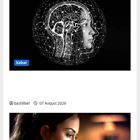
Xəbər
Psixoloqlardan xəbərdarlıq: ChatGPT ilə
şəxsi məsələləri müzakirə edərkən
ehtiyatlı olun
bashlibel
07 Avqust 2026