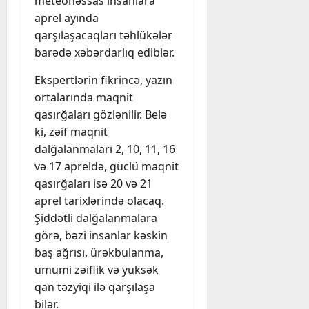
meteohəssas insanlara
aprel ayında
qarşılaşacaqları təhlükələr
barədə xəbərdarlıq ediblər.
Ekspertlərin fikrincə, yazın
ortalarında maqnit
qasırğaları gözlənilir. Belə
ki, zəif maqnit
dalğalanmaları 2, 10, 11, 16
və 17 apreldə, güclü maqnit
qasırğaları isə 20 və 21
aprel tarixlərində olacaq.
Şiddətli dalğalanmalara
görə, bəzi insanlar kəskin
baş ağrısı, ürəkbulanma,
ümumi zəiflik və yüksək
qan təzyiqi ilə qarşılaşa
bilər.