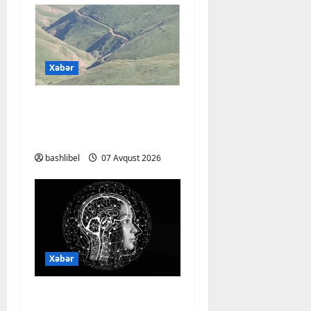
Xəbər
Başlıbel-Ağcaqız-
Qaraçanlı yolu açıldı –
FOTO, VİDEO
bashlibel
07 Avqust 2026
Xəbər
Psixoloqlardan