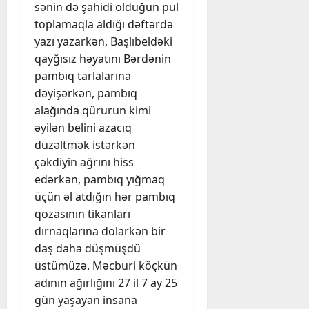
sənin də şahidi olduğun pul
toplamaqla aldığı dəftərdə
yazı yazarkən, Başlıbeldəki
qayğısız həyatını Bərdənin
pambıq tarlalarına
dəyişərkən, pambıq
alağında qürurun kimi
əyilən belini azacıq
düzəltmək istərkən
çəkdiyin ağrını hiss
edərkən, pambıq yığmaq
üçün əl atdığın hər pambıq
qozasının tikanları
dırnaqlarına dolarkən bir
daş daha düşmüşdü
üstümüzə. Məcburi köçkün
adının ağırlığını 27 il 7 ay 25
gün yaşayan insana