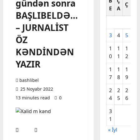
gündən sonra
B
Ç
C
Ç
E
A
A
BAŞLIBELDƏ…
– JURNALİST
3
4
5
6
ÖZ
1
1
1
1
KƏNDİNDƏN
0
1
2
3
YAZIR
1
1
1
2
7
8
9
0
bashlibel
25 Noyabr 2022
2
2
2
2
13 minutes read
0
4
5
6
7
3
1
« İyl