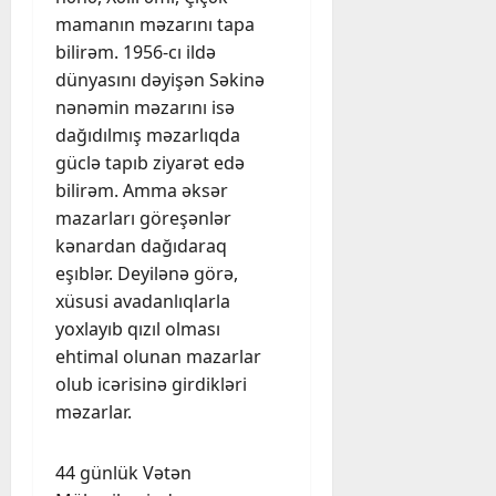
mamanın məzarını tapa
bilirəm. 1956-cı ildə
dünyasını dəyişən Səkinə
nənəmin məzarını isə
dağıdılmış məzarlıqda
güclə tapıb ziyarət edə
bilirəm. Amma əksər
mazarları göreşənlər
kənardan dağıdaraq
eşıblər. Deyilənə görə,
xüsusi avadanlıqlarla
yoxlayıb qızıl olması
ehtimal olunan mazarlar
olub icərisinə girdikləri
məzarlar.
44 günlük Vətən