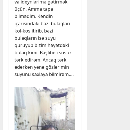
valideynlərimə gətirmək
üçün. Amma tapa
bilmədim. Kəndin
içərisindəki bəzi bulaqları
kol-kos itirib, bəzi
bulaqların isə suyu
quruyub bizim həyətdəki
bulaq kimi. Başlıbeli susuz
tərk edirəm. Ancaq tərk
edərkən yenə gözlərimin
suyunu saxlaya bilmirəm….