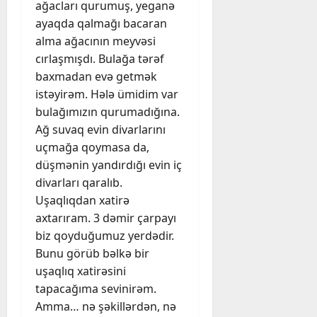
ağacları qurumuş, yeganə
ayaqda qalmağı bacaran
alma ağacının meyvəsi
cırlaşmışdı. Bulağa tərəf
baxmadan evə getmək
istəyirəm. Hələ ümidim var
bulağımızın qurumadığına.
Ağ suvaq evin divarlarını
uçmağa qoymasa da,
düşmənin yandırdığı evin iç
divarları qaralıb.
Uşaqlıqdan xatirə
axtarıram. 3 dəmir çarpayı
biz qoyduğumuz yerdədir.
Bunu görüb bəlkə bir
uşaqlıq xatirəsini
tapacağıma sevinirəm.
Amma… nə şəkillərdən, nə