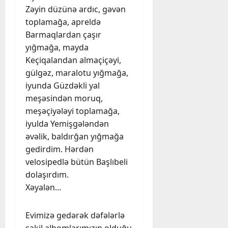
Zəyin düzünə ardıc, gəvən
toplamağa, apreldə
Barmaqlardan çaşır
yığmağa, mayda
Keçiqalandan almaçiçəyi,
gülgəz, maralotu yığmağa,
iyunda Güzdəkli yal
meşəsindən moruq,
meşəçiyələyi toplamağa,
iyulda Yemişgələndən
əvəlik, baldırğan yığmağa
gedirdim. Hərdən
velosipedlə bütün Başlıbeli
dolaşırdım.
Xəyalən…
Evimizə gedərək dəfələrlə