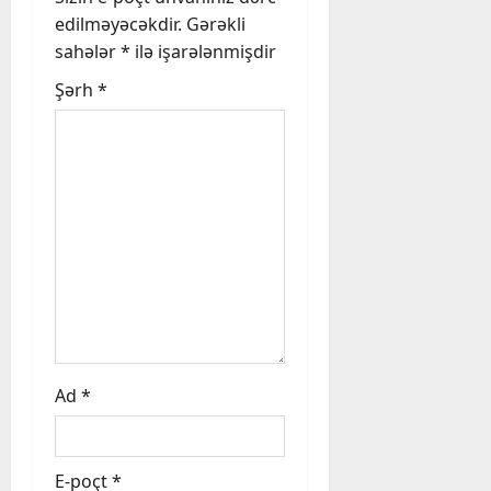
a
edilməyəcəkdir.
Gərəkli
sahələr
*
ilə işarələnmişdir
t
Şərh
*
i
o
n
Ad
*
E-poçt
*