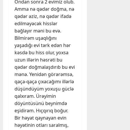
Ondan sonra 2 evimiz olub.
Amma nə qədər doğma, nə
qədər əziz, nə qədər ifadə
edilməyəcək hisslər
bağlayır məni bu evə.
Bilmirəm uşaqlığını
yaşadığı evi tərk edən hər
kəsdə bu hiss olur, yoxsa
uzun illərin həsrəti bu
qədər doğmalaşdırıb bu evi
mənə. Yenidən görərəmsə,
qaça-qaça çıxacağımı illərlə
düşündüyüm yoxuşu güclə
qalxıram. Ürəyimin
döyüntüsünü beynimdə
eşidirəm. Hıçqırıq boğur.
Bir həyat qaynayan evin
həyətinin otları saralmış,