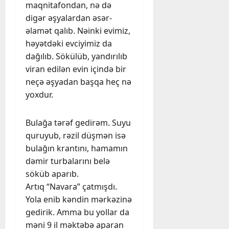
maqnitafondan, nə də
digər əşyalardan əsər-
əlamət qalıb. Nəinki evimiz,
həyətdəki evciyimiz da
dağılıb. Sökülüb, yandırılıb
viran edilən evin içində bir
neçə əşyadan başqa heç nə
yoxdur.
Bulağa tərəf gedirəm. Suyu
quruyub, rəzil düşmən isə
bulağın krantını, hamamın
dəmir turbalarını belə
söküb aparıb.
Artıq “Navara” çatmışdı.
Yola enib kəndin mərkəzinə
gedirik. Amma bu yollar da
məni 9 il məktəbə aparan