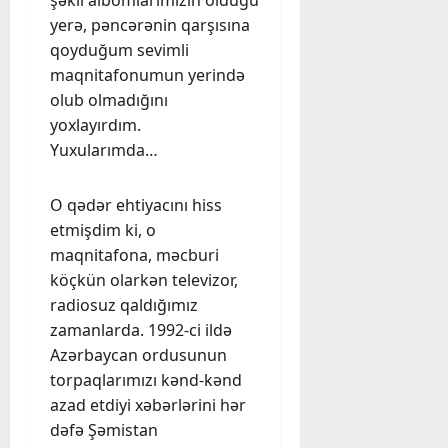
şəkil albomlarımızın olduğu
yerə, pəncərənin qarşısına
qoyduğum sevimli
maqnitafonumun yerində
olub olmadığını
yoxlayırdım.
Yuxularımda…
O qədər ehtiyacını hiss
etmişdim ki, o
maqnitafona, məcburi
köçkün olarkən televizor,
radiosuz qaldığımız
zamanlarda. 1992-ci ildə
Azərbaycan ordusunun
torpaqlarımızı kənd-kənd
azad etdiyi xəbərlərini hər
dəfə Şəmistan