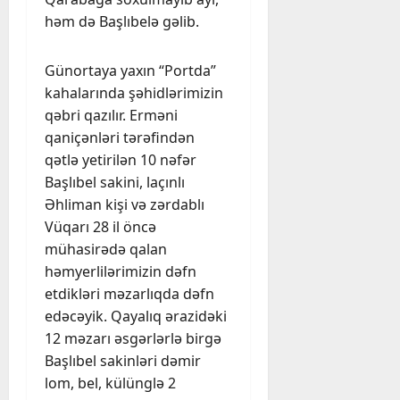
həm də Başlıbelə gəlib.
Günortaya yaxın “Portda”
kahalarında şəhidlərimizin
qəbri qazılır. Erməni
qaniçənləri tərəfindən
qətlə yetirilən 10 nəfər
Başlıbel sakini, laçınlı
Əhliman kişi və zərdablı
Vüqarı 28 il öncə
mühasirədə qalan
həmyerlilərimizin dəfn
etdikləri məzarlıqda dəfn
edəcəyik. Qayalıq ərazidəki
12 məzarı əsgərlərlə birgə
Başlıbel sakinləri dəmir
lom, bel, külünglə 2