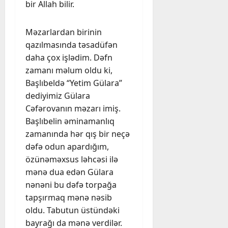
bir Allah bilir.
Məzarlardan birinin
qazılmasında təsadüfən
daha çox işlədim. Dəfn
zamanı məlum oldu ki,
Başlıbeldə “Yetim Gülara”
dediyimiz Gülara
Cəfərovanın məzarı imiş.
Başlıbelin əminamanlıq
zamanında hər qış bir neçə
dəfə odun apardığım,
özünəməxsus ləhcəsi ilə
mənə dua edən Gülara
nənəni bu dəfə torpağa
tapşırmaq mənə nəsib
oldu. Tabutun üstündəki
bayrağı da mənə verdilər.