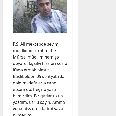
P.S. Ali məktəbdə sevimli
müəllimimiz rəhmətlik
Mürsəl müəllim həmişə
deyərdi ki, ülvi hissləri sözlə
ifadə etmək olmur.
Başlıbeldən 05 sentyabrda
gəldim, dəfələrlə cəhd
etsəm də, heç nə yaza
bilmirdim. Bir qədər uzun
yazdım, üzrlü sayın. Amma
yenə hiss etdiklərimi yaza
bilmədim.