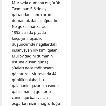
Murovda dumana düşürük.
Təxminən 5-6 dolayı
qalxandan sonra artıq
duman bizdən aşağıdadır.
Nə gözəl mənzərədir…
1993-cü ildə piyada
keçdiyim, uşaqlıq
düşüncəmdə nağıllardakı
insanyeyən div kimi qalan
Murov dağını dumanın
üstünə düşən günəş
şüaları necə möhtəşəm
göstərirdi. Murovu da 44
günlük qələbə, bu
qələbənin qazanılmasında
qəhrəmanlıq göstərib
canını qurban verən
əsgərlərimizin məğrurluğu