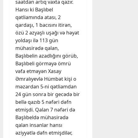
saatdan artıq vaxta qazır.
Hansı ki Başlıbel
qətliamında atası, 2
qardaşı, 1 bacısını itirən,
özü 2 azyaşlı uşağı və həyat
yoldaşı ilə 113 gün
mühasirədə qalan,
Başlıbelin azadlığını görüb,
Başlıbeli görməyə ömrü
vəfa etməyən Xasay
Əmralıyevlə Hümbət kişi o
məzardan 5-ni qətliamdan
24 gün sonra bir gecədə bir
bellə qazıb 5 nəfəri dəfn
etmişdi. Qalan 7 nəfəri də
Başlıbeldə mühasirədə
qalan insanlar hansı
əziyyətlə dəfn etmişdilər,