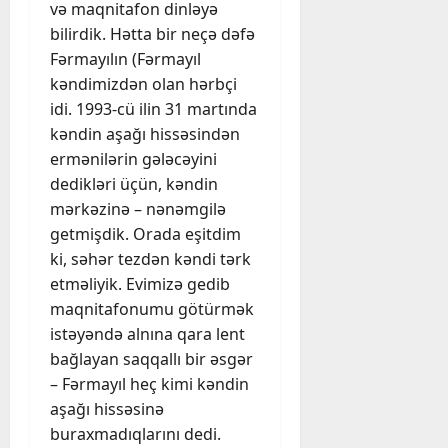
və maqnitafon dinləyə
bilirdik. Hətta bir neçə dəfə
Fərmayılın (Fərmayıl
kəndimizdən olan hərbçi
idi. 1993-cü ilin 31 martında
kəndin aşağı hissəsindən
ermənilərin gələcəyini
dedikləri üçün, kəndin
mərkəzinə – nənəmgilə
getmişdik. Orada eşitdim
ki, səhər tezdən kəndi tərk
etməliyik. Evimizə gedib
maqnitafonumu götürmək
istəyəndə alnına qara lent
bağlayan saqqallı bir əsgər
– Fərmayıl heç kimi kəndin
aşağı hissəsinə
buraxmadıqlarını dedi.