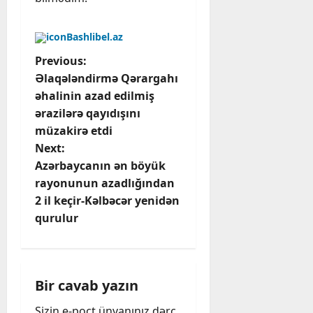
Bashlibel.az
P
Previous:
Əlaqələndirmə Qərargahı
o
əhalinin azad edilmiş
ərazilərə qayıdışını
s
müzakirə etdi
t
Next:
Azərbaycanın ən böyük
n
rayonunun azadlığından
2 il keçir-Kəlbəcər yenidən
a
qurulur
v
i
Bir cavab yazın
g
Sizin e-poçt ünvanınız dərc