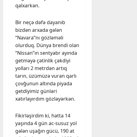
qalxarkən.
Bir neçə dəfə dayanıb
bizdən arxada gələn
“Navara”nı gözləməli
olurduq. Dünya brendi olan
“Nissan”ın sentyabr ayında
getməyə çətinlik çəkdiyi
yolları 2 metrdən artıq
tarın, üzümüzə vuran qarlı
çovğunun altında piyada
getdiyimiz günləri
xatırlayırdım gözləyərkən.
Fikirləşirdim ki, hətta 14
yaşında 4 gün ac-susuz yol
gələn uşağın gücü, 190 at