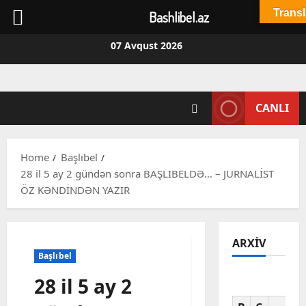
Transl
Bashlibel.az
Skip
07 Avqust 2026
to
content
CANLI
Home
Başlıbel
28 il 5 ay 2 gündən sonra BAŞLIBELDƏ… – JURNALİST
ÖZ KƏNDİNDƏN YAZIR
ARXIV
Başlıbel
28 il 5 ay 2
Av