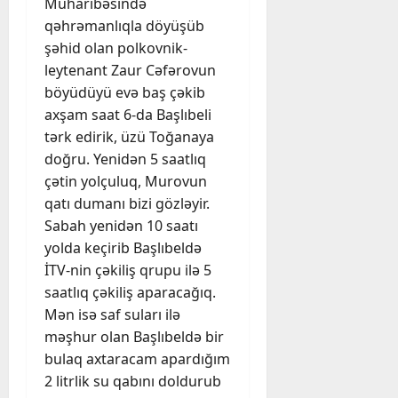
Müharibəsində
qəhrəmanlıqla döyüşüb
şəhid olan polkovnik-
leytenant Zaur Cəfərovun
böyüdüyü evə baş çəkib
axşam saat 6-da Başlıbeli
tərk edirik, üzü Toğanaya
doğru. Yenidən 5 saatlıq
çətin yolçuluq, Murovun
qatı dumanı bizi gözləyir.
Sabah yenidən 10 saatı
yolda keçirib Başlıbeldə
İTV-nin çəkiliş qrupu ilə 5
saatlıq çəkiliş aparacağıq.
Mən isə saf suları ilə
məşhur olan Başlıbeldə bir
bulaq axtaracam apardığım
2 litrlik su qabını doldurub