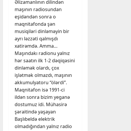
Əlizamanlının dilindən
maşının radiosundan
eşidəndən sonra o
maqnitafonda şən
musiqiləri dinləməyin bir
ayrı ləzzəti qalmışdı
xatirəmdə. Amma…
Maşındakı radionu yalnız
hər saatın ilk 1-2 dəqiqəsini
dinləmək olardı, çox
işlətmək olmazdı, maşının
akkumulyatoru “ölərdi”.
Maqnitafon isə 1991-ci
ildən sonra bizim yeganə
dostumuz idi. Mühasirə
şəraitində yaşayan
Başlıbeldə elektrik
olmadığından yalnız radio