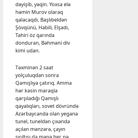
dəyişib, yəqin. Yoxsa elə
həmin Murov olaraq
qalacaqdı, Başlıbeldən
Şövqünü, Habili, Elşadı,
Tahiri öz qarında
donduran, Bəhməni div
kimi udan.
Təxminən 2 saat
yolçuluqdan sonra
Qamışlıya çatırıq. Amma
hər kəsin maraqla
qarşıladığı Qamışlı
qayalıqları, sovet dövründə
Azərbaycanda olan yeganə
tunel, tuneldən çıxanda
açılan mənzərə, çayın
şırıltısı da mənə heç nə