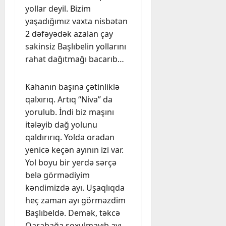
yollar deyil. Bizim
yaşadığımız vaxta nisbətən
2 dəfəyədək azalan çay
sakinsiz Başlıbelin yollarını
rahat dağıtmağı bacarıb…
Kahanın başına çətinliklə
qalxırıq. Artıq “Niva” da
yorulub. İndi biz maşını
itələyib dağ yolunu
qaldırırıq. Yolda oradan
yenicə keçən ayının izi var.
Yol boyu bir yerdə sərçə
belə görmədiyim
kəndimizdə ayı. Uşaqlıqda
heç zaman ayı görməzdim
Başlıbeldə. Demək, təkcə
Qarabağa soxulmayıb ayı,