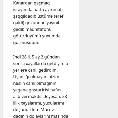
Kənardan qaçmaq
istəyəndə hətta avtomatı
şaqqıldadıb üstümə tərəf
gəldi) gözündən yayınıb
gedib maqnitafonu
götürdüyümü yuxumda
görmüşdüm.
İndi 28 il, 5 ay 2 gündən
sonra xəyallarda getdiyim o
yerlərə canlı gedirdim.
Uşaqlığı olmayan bizim
nəslin canlı olmağının
yeganə göstəricisi nəfəs
alıb-verməkdir, deyəsən. 28
illik xəyalarımı, yuxularımı
düşünürdüm Murov
dağının dolaylarını maşında