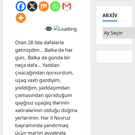
ARXIV
Arxiv
Ötən 28 ildə dəfələrlə
getmişdim… Bəlkə də hər
gün.. Bəlkə də gündə bir
neçə dəfə… Yaddan
çıxacağından qorxurdum,
uşaq vaxtı gəzdiyim,
yıxıldığım, yaddaşımdan
çıxmasından qorxduğum
qayğısız uşaqlıq illərinin
xatirələrinin olduğu doğma
yerlərimin. Hər il Novruz
bayramında yandırmaq
üçün martın əvvəlində