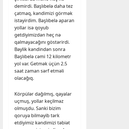
demirdi. Başlıbelə daha tez
çatmaq, kəndimizi görmək
istəyirdim. Başlıbelə aparan
yollar isə qoyub
getdiyimizdən heç nə
qalmayacağını göstərirdi.
Bəylik kəndindən sonra
Başlıbelə cəmi 12 kilometr
yol var. Getmək üçün 2.5
saat zaman sərf etməli
olacağıq.
Körpülər dağılmış, qayalar
uçmuş, yollar keçilməz
olmuşdu. Sanki bizim
qoruya bilməyib tərk
etdiyimiz kəndimizi təbiət