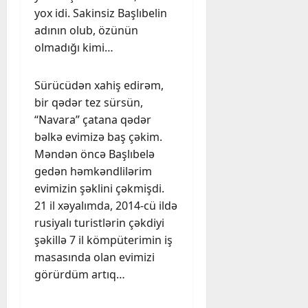
yox idi. Sakinsiz Başlıbelin
adının olub, özünün
olmadığı kimi…
Sürücüdən xahiş edirəm,
bir qədər tez sürsün,
“Navara” çatana qədər
bəlkə evimizə baş çəkim.
Məndən öncə Başlıbelə
gedən həmkəndlilərim
evimizin şəklini çəkmişdi.
21 il xəyalımda, 2014-cü ildə
rusiyalı turistlərin çəkdiyi
şəkillə 7 il kömpüterimin iş
masasında olan evimizi
görürdüm artıq…