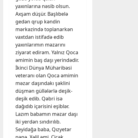
yaxınlarına nəsib olsun.
Axşam düşür. Başlıbelə
gedən qrup kəndin
mərkəzində toplanarkən
vaxtdan istifadə edib
yaxınlarımın məzarını
ziyarət edirəm. Yalnız Qoca
əmimin baş daşı yerindədir.
İkinci Dünya Müharibəsi
veteranı olan Qoca əmimin
məzar daşındakı şəklini
düşmən güllələrlə deşik-
deşik edib. Qəbri isə
dağıdıb içərisini eşiblər.
Lazım babamın məzar daşı
iki yerdən sındırılıb.
Seyidağa baba, Qızyetər
nənə, Xəlil əmi, Çiçək