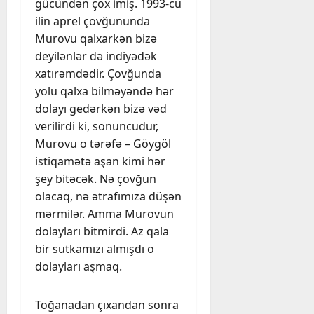
gücündən çox imiş. 1993-cü
ilin aprel çovğununda
Murovu qalxarkən bizə
deyilənlər də indiyədək
xatırəmdədir. Çovğunda
yolu qalxa bilməyəndə hər
dolayı gedərkən bizə vəd
verilirdi ki, sonuncudur,
Murovu o tərəfə – Göygöl
istiqamətə aşan kimi hər
şey bitəcək. Nə çovğun
olacaq, nə ətrafımıza düşən
mərmilər. Amma Murovun
dolayları bitmirdi. Az qala
bir sutkamızı almışdı o
dolayları aşmaq.
Toğanadan çıxandan sonra