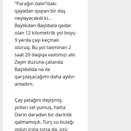
“Parağın dalın”dakı
qayadan qopan bir daş
neyləyəcəkdi ki…
Bəylikdən-Başlıbelə qədər
olan 12 kilometrlik yol boyu
9 yerdə çayı keçməli
oluruq. Bu yol təxminən 2
saat 20 dəqiqə vaxtımızı alır.
Zəyin düzünə çatanda
Başlıbeldə nə ilə
qarşılaşacağımı daha aydın
anladım.
Çay yatağını dəyişmiş,
yolları sel yumuş, hətta
Dərin dərədən bir dərinlik
qalmamışdı. Turş su bulağı
yolun içinə sızsa da, özü