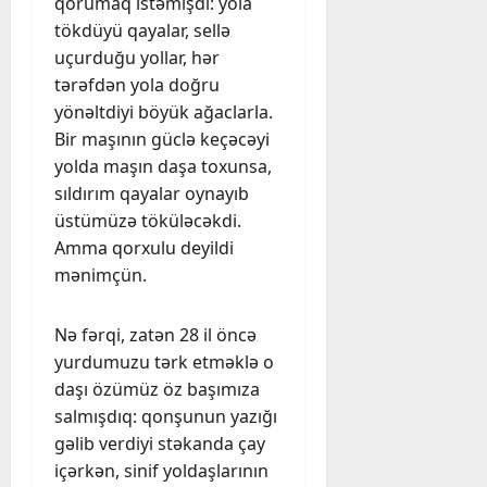
qorumaq istəmişdi: yola
tökdüyü qayalar, sellə
uçurduğu yollar, hər
tərəfdən yola doğru
yönəltdiyi böyük ağaclarla.
Bir maşının güclə keçəcəyi
yolda maşın daşa toxunsa,
sıldırım qayalar oynayıb
üstümüzə töküləcəkdi.
Amma qorxulu deyildi
mənimçün.
Nə fərqi, zatən 28 il öncə
yurdumuzu tərk etməklə o
daşı özümüz öz başımıza
salmışdıq: qonşunun yazığı
gəlib verdiyi stəkanda çay
içərkən, sinif yoldaşlarının