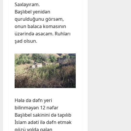
Saxlayıram.
Başlıbel yenidən
qurulduğunu görsəm,
onun balaca komasının
üzərində asacam. Ruhları
şad olsun.
Hələ də dəfn yeri
bilinməyən 12 nəfər
Başlıbel sakinini də tapılıb
İslam adəti ilə dəfn etmək
gözü yolda qalan