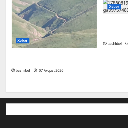
Xəbər
Psixoloql
ChatGPT i
müzakirə 
Xəbər
bashlibel
Başlıbel-Ağcaqız-Qaraçanlı yolu
açıldı – FOTO, VİDEO
bashlibel
07 Avqust 2026