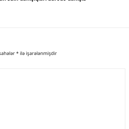
 sahələr
*
ilə işarələnmişdir