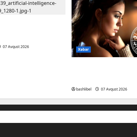
ardan xəbərdarlıq:
lə şəxsi məsələləri
edərkən ehtiyatlı olun
07 Avqust 2026
Xəbər
Altıncı hisləri heç vaxt 
yalançını gözlərinin içi
deyən BÜRCLƏR
bashlibel
07 Avqust 2026