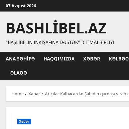
Skip
07 Avqust 2026
to
content
BASHLIBEL.AZ
"BAŞLIBELIN İNKIŞAFINA DƏSTƏK" İCTIMAI BIRLIYI
ANA SƏHIFƏ
HAQQIMIZDA
XƏBƏR
KƏLBƏC
ƏLAQƏ
Home
Xəbər
Arıçılar Kəlbəcərdə: Şəhidin qardaşı viran
Xəbər