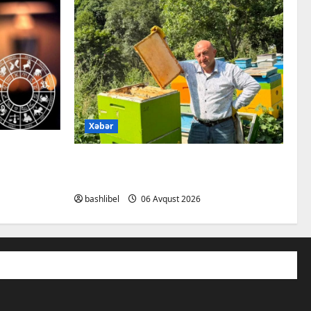
Xəbər
aldatmır:
Kəlbəcərdə bal süzümünə
nə baxıb
başlanıb – FOTO, VİDEO
bashlibel
06 Avqust 2026