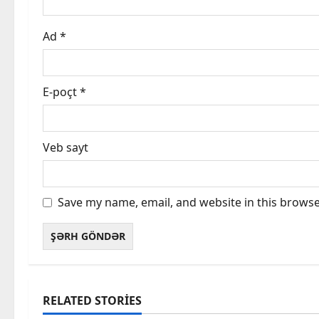
o
Ad
*
n
E-poçt
*
Veb sayt
Save my name, email, and website in this browse
RELATED STORIES