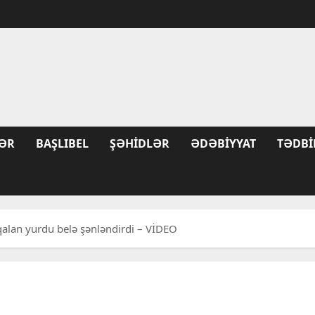
ƏR
BAŞLIBEL
ŞƏHIDLƏR
ƏDƏBIYYAT
TƏDBI
 qalan yurdu belə şənləndirdi – VİDEO