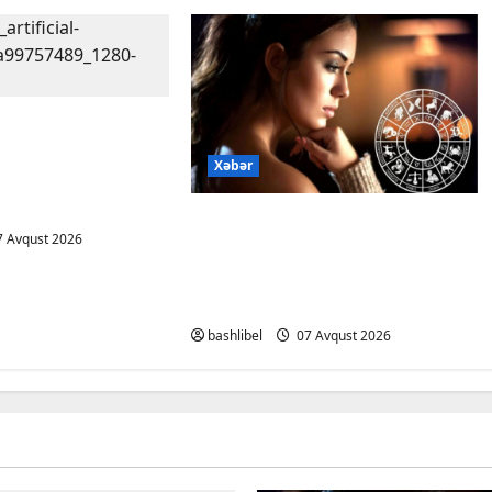
dan xəbərdarlıq:
 şəxsi məsələləri
Xəbər
ərkən ehtiyatlı
Altıncı hisləri heç vaxt
 Avqust 2026
aldatmır: yalançını
gözlərinin içinə baxıb deyən
BÜRCLƏR
bashlibel
07 Avqust 2026