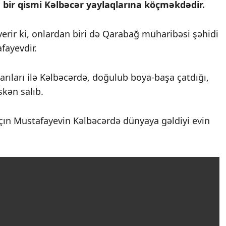
nın bir qismi Kəlbəcər yaylaqlarına köçməkdədir.
rir ki, onlardan biri də Qarabağ müharibəsi şəhidi
afayevdir.
arıları ilə Kəlbəcərdə, doğulub boya-başa çatdığı,
kən salıb.
çın Mustafayevin Kəlbəcərdə dünyaya gəldiyi evin