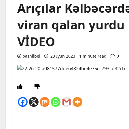
Arıçılar Kəlbəcərd
viran qalan yurdu 
VİDEO
bashlibel
23 İyun 2023
1 minute read
0