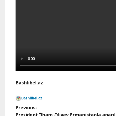
Bashlibel.az
Bashlibel.az
P
Previous:
Prezident İlham Əliyev Ermənistanla aparıl