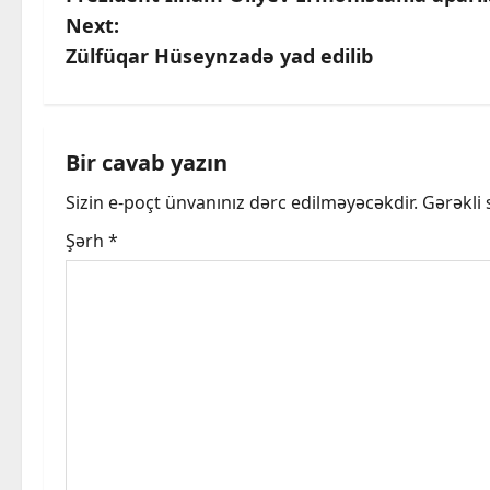
o
Next:
s
Zülfüqar Hüseynzadə yad edilib
t
n
Bir cavab yazın
a
Sizin e-poçt ünvanınız dərc edilməyəcəkdir.
Gərəkli
v
Şərh
*
i
g
a
t
i