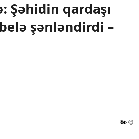
ə: Şəhidin qardaşı
belə şənləndirdi –