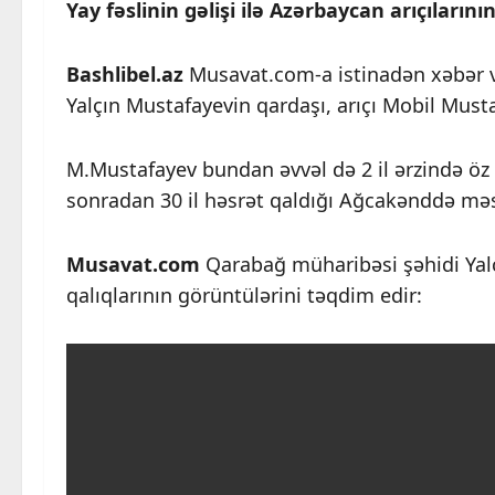
Yay fəslinin gəlişi ilə Azərbaycan arıçıları
Bashlibel.az
Musavat.com-a istinadən xəbər ve
Yalçın Mustafayevin qardaşı, arıçı Mobil Must
M.Mustafayev bundan əvvəl də 2 il ərzində öz 
sonradan 30 il həsrət qaldığı Ağcakənddə məs
Musavat.com
Qarabağ müharibəsi şəhidi Yal
qalıqlarının görüntülərini təqdim edir: