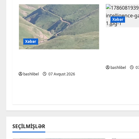
Xəbər
Psixoloqlar
Xəbər
ChatGPT ilə
müzakirə ed
Başlıbel-Ağcaqız-Qaraçanlı
olun
yolu açıldı – FOTO, VİDEO
bashlibel
07
bashlibel
07 Avqust 2026
SEÇILMIŞLƏR