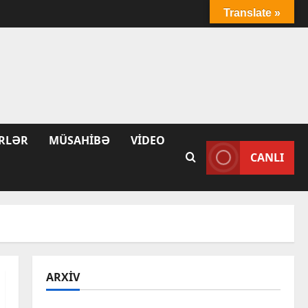
Translate »
RLƏR
MÜSAHIBƏ
VIDEO
CANLI
ARXIV