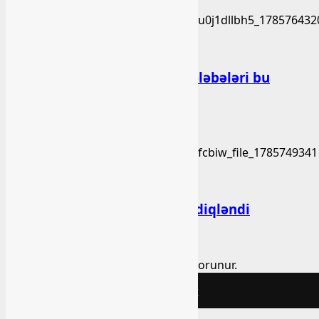
Xəbər
Bakı Qızlar Universitetinin tələbələri bu
universitetlərə köçürüləcək
bashlibel
03 Avqust 2026
Xəbər
Bu qanunlarda dəyişiklik təsdiqləndi
bashlibel
03 Avqust 2026
Copyright ©2022. Bütün hüquqlar qorunur.
Bashlibel.az