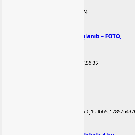
Xəbər
Kəlbəcərdə bal süzümünə başlanıb – FOTO,
VİDEO
bashlibel
06 Avqust 2026
Xəbər
BAŞLIBELDƏ YENİLİKLƏR
bashlibel
05 Avqust 2026
Xəbər