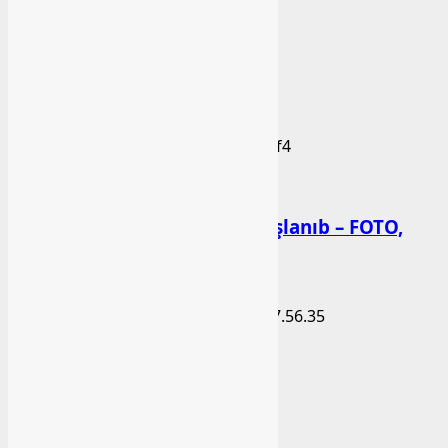
Arxiv
Arxiv
Seçilmişlər
Xəbər
Kəlbəcərdə bal süzümünə başlanıb – FOTO,
VİDEO
bashlibel
06 Avqust 2026
Xəbər
BAŞLIBELDƏ YENİLİKLƏR
bashlibel
05 Avqust 2026