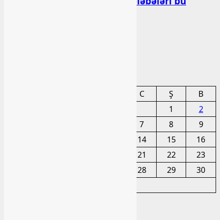
Bakı Qızlar Universitetinin tələbələri bu
universitetlərə köçürüləcək
bashlibel
03 Avqust 2026
Arxiv
Avqust 2026
BE
ÇA
Ç
CA
C
Ş
B
1
2
3
4
5
6
7
8
9
10
11
12
13
14
15
16
17
18
19
20
21
22
23
24
25
26
27
28
29
30
31
« İyl