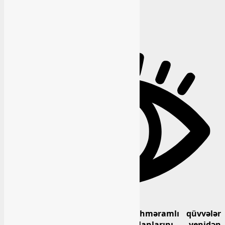
1
Avropa ölkələri Ukraynaya sülhməramlı qüvvələr
göndərmək mövzusunda planlarını yenidən