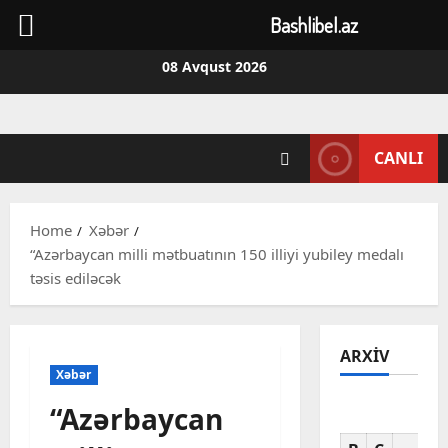
Bashlibel.az
Skip
08 Avqust 2026
to
content
CANLI
Home
Xəbər
“Azərbaycan milli mətbuatının 150 illiyi yubiley medalı
təsis ediləcək
ARXIV
Xəbər
“Azərbaycan
Av