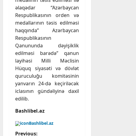
medalının təsis edilməsi ilə
əlaqədar “Azərbaycan
Respublikasının orden və
medallarının təsis edilməsi
haqqında” Azərbaycan
Respublikasının
Qanununda dəyişiklik
edilməsi barədə” qanun
layihəsi Milli Məclisin
Hüquq siyasəti və dövlət
quruculuğu komitəsinin
yanvarın 24-də keçiriləcək
iclasının gündəliyinə daxil
edilib.
Bashlibel.az
Bashlibel.az
P
Previous: