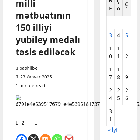
milli
B
Ç
C
Ç
E
A
A
mətbuatının
150 illiyi
3
4
5
6
yubiley medalı
1
1
1
1
təsis ediləcək
0
1
2
3
bashlibel
1
1
1
2
23 Yanvar 2025
7
8
9
0
1 minute read
2
2
2
2
4
5
6
7
3
1
2
« İyl