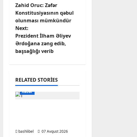
Zahid Oruc: Zəfər
o
Konstitusiyasının qəbul
olunması mümkündür
s
Next:
t
Prezident İlham Əliyev
Ərdoğana zəng edib,
n
başsağlığı verib
a
v
RELATED STORIES
i
Xəbər
g
Başlıbel-Ağcaqız-
a
Qaraçanlı yolu açıldı –
FOTO, VİDEO
t
bashlibel
07 Avqust 2026