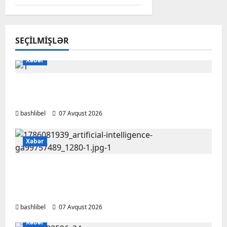
SEÇILMIŞLƏR
Xəbər
Başlıbel-Ağcaqız-Qaraçanlı yolu açıldı –
FOTO, VİDEO
bashlibel
07 Avqust 2026
Xəbər
Psixoloqlardan xəbərdarlıq: ChatGPT ilə
şəxsi məsələləri müzakirə edərkən
ehtiyatlı olun
bashlibel
07 Avqust 2026
Xəbər