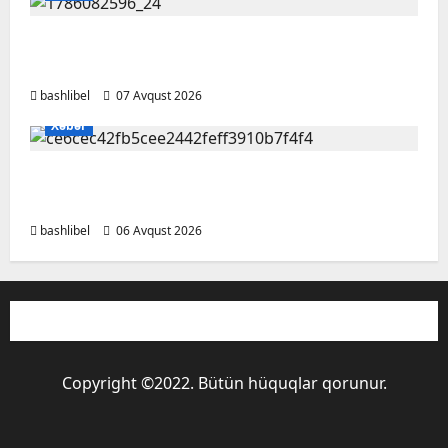
Altıncı hisləri heç vaxt aldatmır: yalançını
gözlərinin içinə baxıb deyən BÜRCLƏR
bashlibel
07 Avqust 2026
Xəbər
Kəlbəcərdə bal süzümünə başlanıb – FOTO,
VİDEO
bashlibel
06 Avqust 2026
Copyright ©2022. Bütün hüquqlar qorunur.