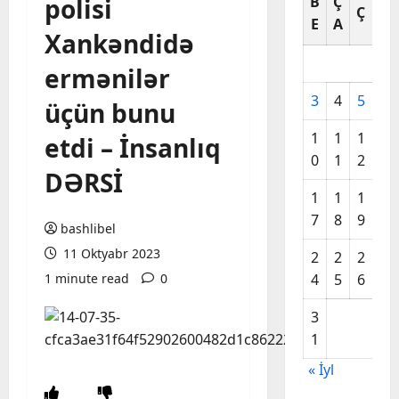
polisi
B
Ç
C
Ç
E
A
A
Xankəndidə
ermənilər
3
4
5
6
üçün bunu
1
1
1
1
etdi – İnsanlıq
0
1
2
3
DƏRSİ
1
1
1
2
7
8
9
0
bashlibel
11 Oktyabr 2023
2
2
2
2
1 minute read
0
4
5
6
7
3
1
« İyl