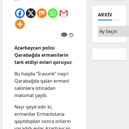
ARXIV
Arxiv
Azərbaycan polisi
Qarabağda ermənilərin
tərk etdiyi evləri qoruyur.
Bu haqda “İravunk” nəşri
Qarabağda qalan erməni
sakinlərə istinadən
məlumat yayıb.
Nəşr qeyd edir ki,
ermənilər Ermənistana
qayıtdıqdan sonra onların
yaşadığı evlər Azərbaycan