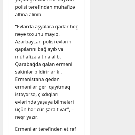
polisi tərəfindən mühafizə
altına alınıb.
“Evlərdə əşyalara qədər heç
nəyə toxunulmayıb.
Azərbaycan polisi evlərin
qapılarını bağlayıb və
mühafizə altına alıb.
Qarabağda qalan erməni
sakinlər bildirirlər ki,
Ermənistana gedən
ermənilər geri qayıtmaq
istəyərsə, çıxdıqları
evlərində yaşaya bilmələri
üçün hər cür şərait var”, –
nəşr yazır.
Ermənilər tərəfindən etiraf