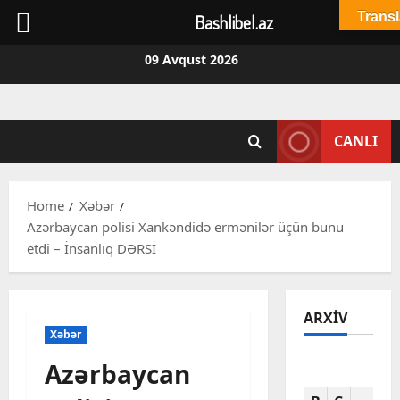
Transl
Bashlibel.az
Skip
09 Avqust 2026
to
content
CANLI
Home
Xəbər
Azərbaycan polisi Xankəndidə ermənilər üçün bunu
etdi – İnsanlıq DƏRSİ
ARXIV
Xəbər
Azərbaycan
Av