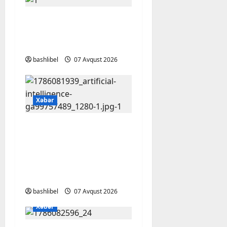
Başlıbel-Ağcaqız-
Qaraçanlı yolu açıldı –
FOTO, VİDEO
bashlibel
07 Avqust 2026
Xəbər
Psixoloqlardan
xəbərdarlıq: ChatGPT
ilə şəxsi məsələləri
müzakirə edərkən
ehtiyatlı olun
bashlibel
07 Avqust 2026
Xəbər