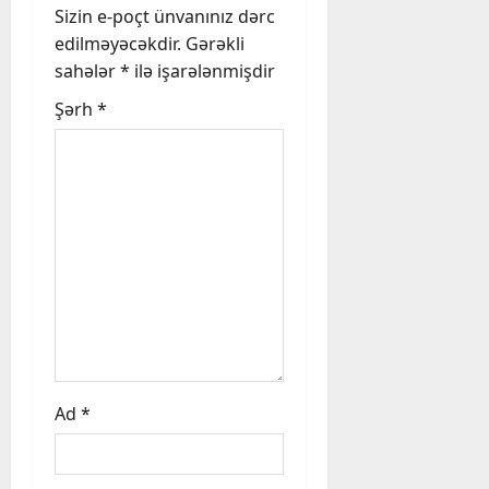
i
Sizin e-poçt ünvanınız dərc
edilməyəcəkdir.
Gərəkli
g
sahələr
*
ilə işarələnmişdir
a
Şərh
*
t
i
o
n
Ad
*