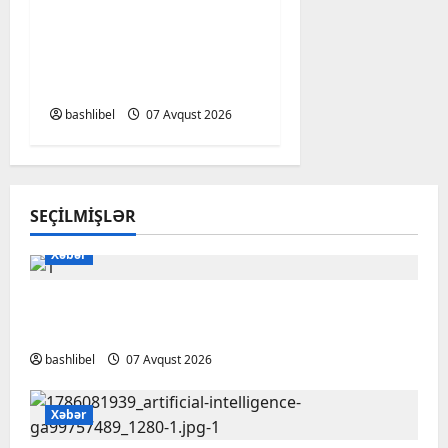
Altıncı hisləri heç vaxt
aldatmır: yalançını
gözlərinin içinə baxıb
deyən BÜRCLƏR
bashlibel
07 Avqust 2026
SEÇILMIŞLƏR
Xəbər
Başlıbel-Ağcaqız-Qaraçanlı yolu açıldı –
FOTO, VİDEO
bashlibel
07 Avqust 2026
Xəbər