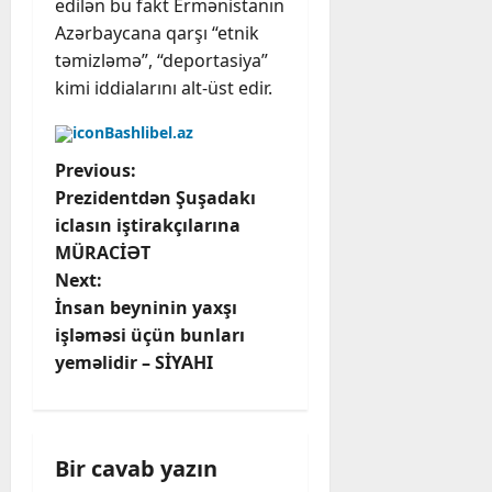
edilən bu fakt Ermənistanın
Azərbaycana qarşı “etnik
təmizləmə”, “deportasiya”
kimi iddialarını alt-üst edir.
Bashlibel.az
P
Previous:
Prezidentdən Şuşadakı
o
iclasın iştirakçılarına
MÜRACİƏT
s
Next:
t
İnsan beyninin yaxşı
işləməsi üçün bunları
n
yeməlidir – SİYAHI
a
v
Bir cavab yazın