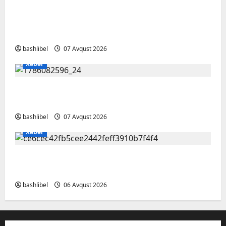
Psixoloqlardan xəbərdarlıq: ChatGPT ilə
şəxsi məsələləri müzakirə edərkən
ehtiyatlı olun
bashlibel
07 Avqust 2026
Xəbər
Altıncı hisləri heç vaxt aldatmır: yalançını
gözlərinin içinə baxıb deyən BÜRCLƏR
bashlibel
07 Avqust 2026
Xəbər
Kəlbəcərdə bal süzümünə başlanıb – FOTO,
VİDEO
bashlibel
06 Avqust 2026