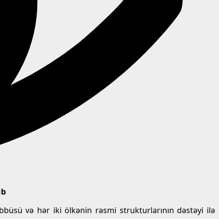
ub
üsü və hər iki ölkənin rəsmi strukturlarının dəstəyi ilə