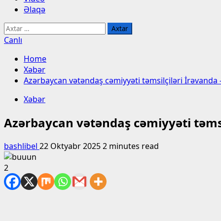
Əlaqə
Axtarış:
Canlı
Home
Xəbər
Azərbaycan vətəndaş cəmiyyəti təmsilçiləri İrəvand
Xəbər
Azərbaycan vətəndaş cəmiyyəti təms
bashlibel
22 Oktyabr 2025
2 minutes read
2