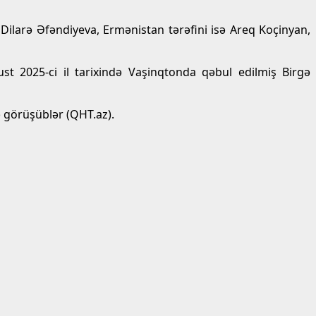
larə Əfəndiyeva, Ermənistan tərəfini isə Areq Koçinyan,
 2025-ci il tarixində Vaşinqtonda qəbul edilmiş Birgə
ə görüşüblər (QHT.az).