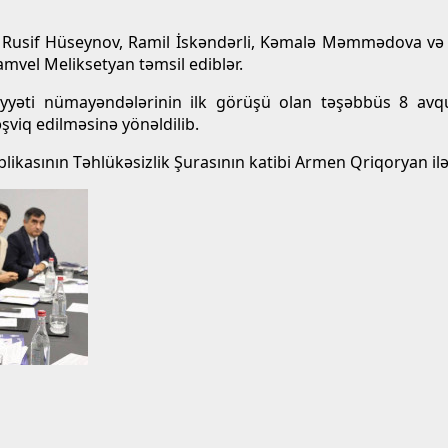
sif Hüseynov, Ramil İskəndərli, Kəmalə Məmmədova və Di
mvel Meliksetyan təmsil ediblər.
əti nümayəndələrinin ilk görüşü olan təşəbbüs 8 avqust
viq edilməsinə yönəldilib.
likasının Təhlükəsizlik Şurasının katibi Armen Qriqoryan il