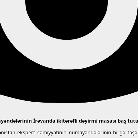
əndələrinin İrəvanda ikitərəfli dəyirmi masası baş tut
ənistan ekspert cəmiyyətinin nümayəndələrinin birgə təşəbb