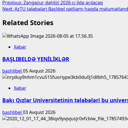
Post
Previous:
Zəngəzur dəhlizi 2026-cı ildə açılacaq
Next:
AzTU tələbələri Başlıbel qətliamı haqda məlumatlandı
navigation
Related Stories
Xəbər
BAŞLIBELDƏ YENİLİKLƏR
bashlibel
05 Avqust 2026
Xəbər
Bakı Qızlar Universitetinin tələbələri bu unive
bashlibel
03 Avqust 2026