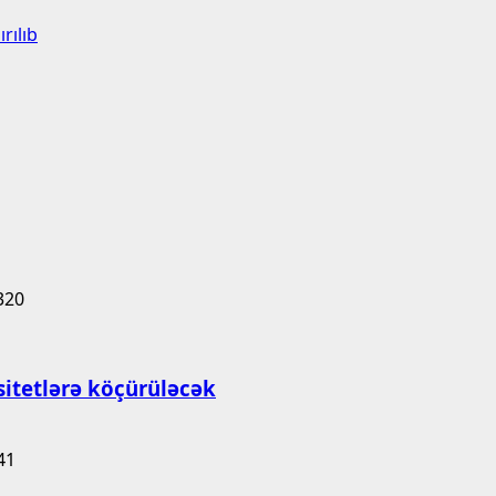
rılıb
rsitetlərə köçürüləcək