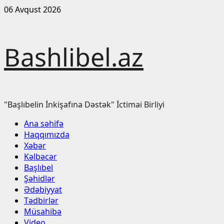
Skip
06 Avqust 2026
to
content
Bashlibel.az
"Başlıbelin İnkişafına Dəstək" İctimai Birliyi
Primary
Ana səhifə
Menu
Haqqımızda
Xəbər
Kəlbəcər
Başlıbel
Şəhidlər
Ədəbiyyat
Tədbirlər
Müsahibə
Video