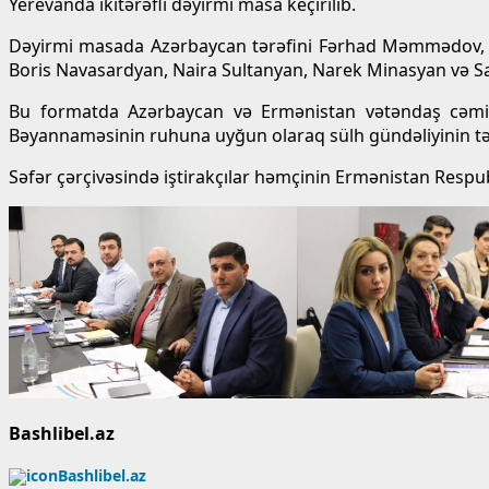
Yerevanda ikitərəfli dəyirmi masa keçirilib.
Dəyirmi masada Azərbaycan tərəfini Fərhad Məmmədov, Ru
Boris Navasardyan, Naira Sultanyan, Narek Minasyan və Sa
Bu formatda Azərbaycan və Ermənistan vətəndaş cəmiyy
Bəyannaməsinin ruhuna uyğun olaraq sülh gündəliyinin təş
Səfər çərçivəsində iştirakçılar həmçinin Ermənistan Respub
Bashlibel.az
Bashlibel.az