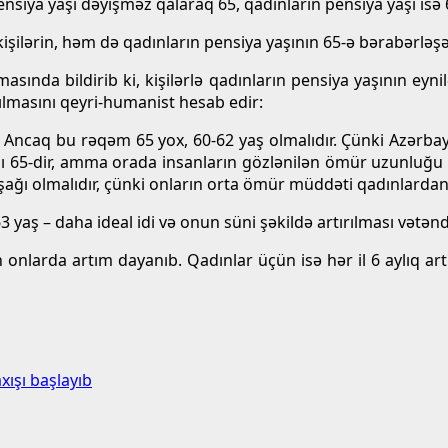
n pensiya yaşı dəyişməz qalaraq 65, qadınların pensiya yaşı isə 
ilərin, həm də qadınların pensiya yaşının 65-ə bərabərləşəcəy
amasında bildirib ki, kişilərlə qadınların pensiya yaşının ey
ılmasını qeyri-humanist hesab edir:
r. Ancaq bu rəqəm 65 yox, 60-62 yaş olmalıdır. Çünki Azərba
şı 65-dir, amma orada insanların gözlənilən ömür uzunluğu 8
aşağı olmalıdır, çünki onların orta ömür müddəti qadınlardan 
63 yaş – daha ideal idi və onun süni şəkildə artırılması vətən
çün onlarda artım dayanıb. Qadınlar üçün isə hər il 6 aylıq 
ışı başlayıb