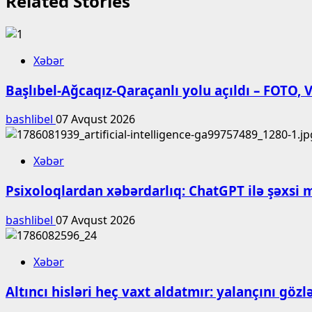
Related Stories
Xəbər
Başlıbel-Ağcaqız-Qaraçanlı yolu açıldı – FOTO,
bashlibel
07 Avqust 2026
Xəbər
Psixoloqlardan xəbərdarlıq: ChatGPT ilə şəxsi 
bashlibel
07 Avqust 2026
Xəbər
Altıncı hisləri heç vaxt aldatmır: yalançını gö