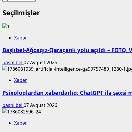
Seçilmişlər
Xəbər
Başlıbel-Ağcaqız-Qaraçanlı yolu açıldı – FOTO,
bashlibel
07 Avqust 2026
Xəbər
Psixoloqlardan xəbərdarlıq: ChatGPT ilə şəxsi 
bashlibel
07 Avqust 2026
Xəbər