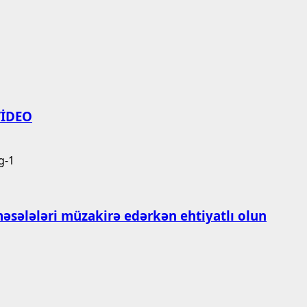
 VİDEO
məsələləri müzakirə edərkən ehtiyatlı olun