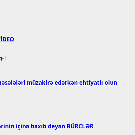
 VİDEO
məsələləri müzakirə edərkən ehtiyatlı olun
zlərinin içinə baxıb deyən BÜRCLƏR