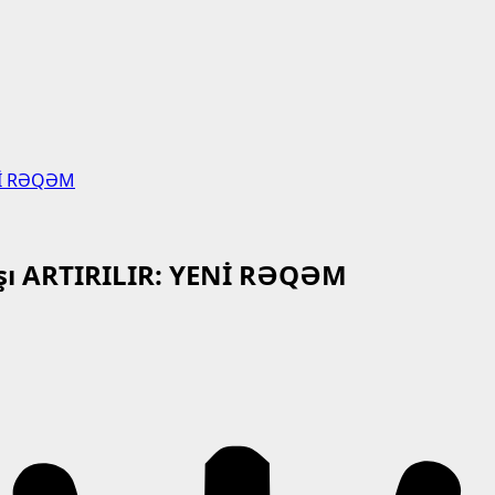
ENİ RƏQƏM
aşı ARTIRILIR: YENİ RƏQƏM