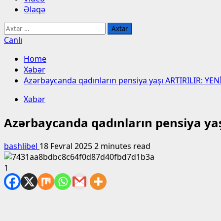
Əlaqə
Axtarış:
Canlı
Home
Xəbər
Azərbaycanda qadınların pensiya yaşı ARTIRILIR: Y
Xəbər
Azərbaycanda qadınların pensiya y
bashlibel
18 Fevral 2025
2 minutes read
1