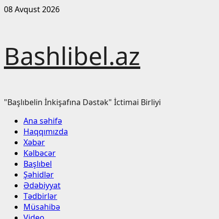
Skip
08 Avqust 2026
to
content
Bashlibel.az
"Başlıbelin İnkişafına Dəstək" İctimai Birliyi
Primary
Ana səhifə
Menu
Haqqımızda
Xəbər
Kəlbəcər
Başlıbel
Şəhidlər
Ədəbiyyat
Tədbirlər
Müsahibə
Video