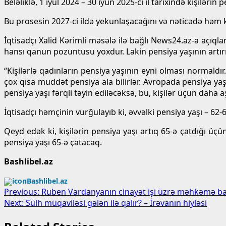
Beləliklə, 1 iyul 2024 – 30 iyun 2025-ci il tarixində kişiləri
Bu prosesin 2027-ci ildə yekunlaşacağını və nəticədə həm kiş
İqtisadçı Xalid Kərimli məsələ ilə bağlı News24.az-a açıql
hansı qanun pozuntusu yoxdur. Lakin pensiya yaşının artır
“Kişilərlə qadınların pensiya yaşının eyni olması normaldı
çox qısa müddət pensiya ala bilirlər. Avropada pensiya ya
pensiya yaşı fərqli təyin ediləcəksə, bu, kişilər üçün daha 
İqtisadçı həmçinin vurğulayıb ki, əvvəlki pensiya yaşı – 62-
Qeyd edək ki, kişilərin pensiya yaşı artıq 65-ə çatdığı ü
pensiya yaşı 65-ə çatacaq.
Bashlibel.az
Bashlibel.az
Post
Previous:
Ruben Vardanyanın cinayət işi üzrə məhkəmə bax
Next:
Sülh müqaviləsi gələn ilə qalır? – İrəvanın hiyləsi
navigation