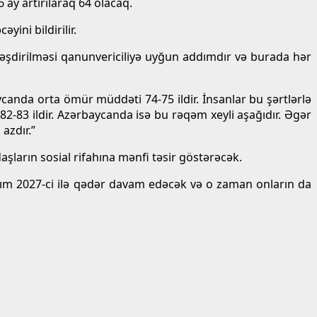
6 ay artırılaraq 64 olacaq.
ini bildirilir.
niləşdirilməsi qanunvericiliyə uyğun addımdır və burada hər
ycanda orta ömür müddəti 74-75 ildir. İnsanlar bu şərtlərlə
2-83 ildir. Azərbaycanda isə bu rəqəm xeyli aşağıdır. Əgər
azdır.”
daşların sosial rifahına mənfi təsir göstərəcək.
artım 2027-ci ilə qədər davam edəcək və o zaman onların da