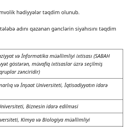
mvolik hədiyyələr təqdim olunub.
 tələbə adını qazanan gənclərin siyahısını təqdim
iyyat və İnformatika müəllimliyi ixtisası (SABAH
yyət göstərən, müvafiq ixtisaslar üzrə seçilmiş
 qruplar zənciridir)
rlıq və İnşaat Universiteti, İqtisadiyyatın idarə
niversiteti, Biznesin idarə edilməsi
versiteti, Kimya və Biologiya müəllimliyi