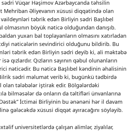
nin sədri Vüqar Həşimov Azərbaycanda təhsilin
ent Mehriban Əliyevanın xüsusi diqqətində olan
aildeynləri təbrik edən Birliyin sədri Başlıbel
ul olmasının böyük nəticə olduğundan danışıb.
baldan yuxarı bal toplayanların olmasını xatırladan
iyi nəticələrin sevindirici olduğunu bildirib. Bu
ləri təbrik edən Birliyin sədri deyib ki, ali məktəbə
isə qızlardır. Qızların sayının qəbul olunanların
ici nəticədir. Bu nəticə Başlıbel kəndinin əhalisinin
 Bilrik sədri məlumat verib ki, bugünkü tədbirdə
olan tələbələr iştirak edir. Bölgələrdəki
ıla bilməsələr də onların da təltifləri ünvanlarına
 Dəstək” İctimai Birliyinin bu ənənəni hər il davam
ilinə gələcəkdə xüsusi diqqət ayıracağını söyləyib.
lif universitetlərdə çalışan alimlər, ziyalılar,