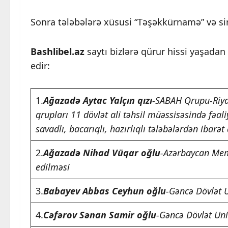
Sonra tələbələrə xüsusi “Təşəkkürnamə” və si
Bashlibel.az
saytı bizlərə qürur hissi yaşadan
edir:
1.
Ağazadə Aytac Yalçın qızı
-SABAH Qrupu-Riyaz
qrupları 11 dövlət ali təhsil müəssisəsində fəali
savadlı, bacarıqlı, hazırlıqlı tələbələrdən ibarət
2.
Ağazadə Nihad Vüqar oğlu
-Azərbaycan Mema
edilməsi
3.
Babayev Abbas Ceyhun oğlu
-Gəncə Dövlət U
4.
Cəfərov Sənan Samir oğlu
-Gəncə Dövlət Uni