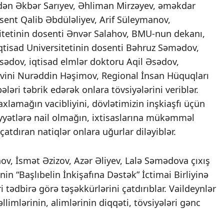
ərdən Əkbər Sarıyev, Əhliman Mirzəyev, əməkdar
ent Qalib Əbdüləliyev, Arif Süleymanov,
itetinin dosenti Ənvər Salahov, BMU-nun dekanı,
qtisad Universitetinin dosenti Bəhruz Səmədov,
sədov, iqtisad elmlər doktoru Aqil Əsədov,
üavini Nurəddin Həşimov, Regional İnsan Hüquqları
ləri təbrik edərək onlara tövsiyələrini veriblər.
xlamağın vacibliyini, dövlətimizin inşkiaşfı üçün
iyyətlərə nail olmağın, ixtisaslarına mükəmməl
çatdıran natiqlər onlara uğurlar diləyiblər.
, İsmət Əzizov, Azər Əliyev, Lalə Səmədova çıxış
in “Başlıbelin İnkişafına Dəstək” İctimai Birliyinə
i tədbirə görə təşəkkürlərini çatdırıblar. Vaildeynlər
əllimlərinin, alimlərinin diqqəti, tövsiyələri gənc