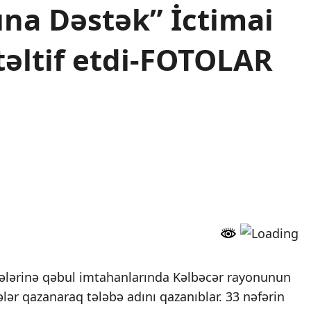
fına Dəstək” İctimai
 təltif etdi-FOTOLAR
isələrinə qəbul imtahanlarında Kəlbəcər rayonunun
lər qazanaraq tələbə adını qazanıblar. 33 nəfərin