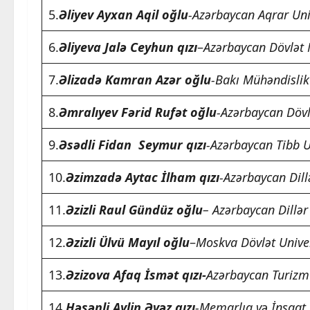
5.
Əliyev Ayxan Aqil oğlu
-Azərbaycan Aqrar Univ
6.
Əliyeva Jalə Ceyhun qızı
–
Azərbaycan Dövlət 
7.
Əlizadə Kamran Azər oğlu
-Bakı Mühəndislik 
8.
Əmralıyev Fərid Rufət oğlu
-Azərbaycan Dövlə
9.
Əsədli Fidan Seymur qızı
-Azərbaycan Tibb Un
10.
Əzimzadə Aytac İlham qızı
-Azərbaycan Dillər
11.
Əzizli Raul Gündüz oğlu
– Azərbaycan Dillər
12.
Əzizli Ülvü Mayıl oğlu
–
Moskva Dövlət Univer
13.
Əzizova Afaq İsmət qızı-
Azərbaycan Turizm 
14.
Həsənli Aylin Əvəz qızı
-Memarlıq və İnşaat 