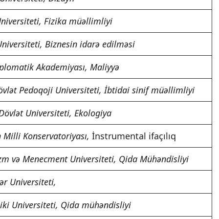
niversiteti, Fizika müəllimliyi
niversiteti, Biznesin idarə edilməsi
plomatik Akademiyası, Maliyyə
lət Pedoqoji Universiteti, İbtidai sinif müəllimliyi
Dövlət Universiteti, Ekologiya
Milli Konservatoriyası,
İnstrumental ifaçılıq
zm və Menecment Universiteti, Qida Mühəndisliyi
ər Universiteti,
ki Universiteti, Qida mühəndisliyi