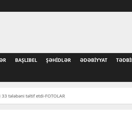
ƏR
BAŞLIBEL
ŞƏHIDLƏR
ƏDƏBIYYAT
TƏDBI
yi 33 tələbəni təltif etdi-FOTOLAR