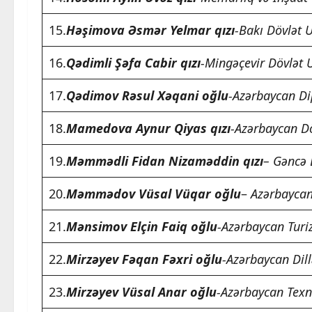
15.
Həşimova Əsmər Yelmar qızı
-Bakı Dövlət U
16.
Qədimli Şəfa Cabir qızı
-Mingəçevir Dövlət U
17.
Qədimov Rəsul Xəqani oğlu
-Azərbaycan Di
18.
Mamedova Aynur Qiyas qızı
-Azərbaycan Döv
19.
Məmmədli Fidan Nizaməddin qızı
– Gəncə 
20.
Məmmədov Vüsal Vüqar oğlu
–
Azərbaycan 
21.
Mənsimov Elçin Faiq oğlu
-Azərbaycan Turi
22.
Mirzəyev Fəqan Fəxri oğlu
-Azərbaycan Dill
23.
Mirzəyev Vüsal Anar oğlu
-Azərbaycan Texni