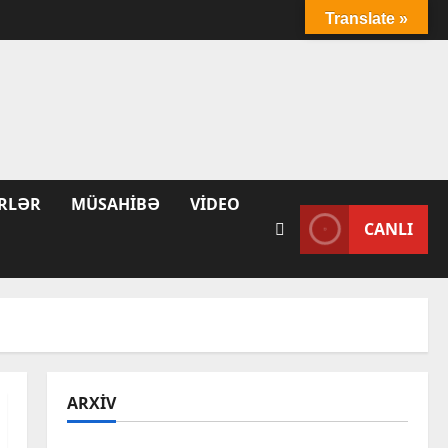
Translate »
RLƏR
MÜSAHIBƏ
VIDEO
CANLI
ARXIV