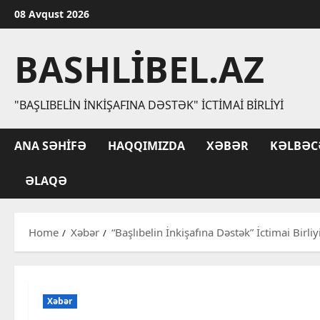
Skip
08 Avqust 2026
to
content
BASHLIBEL.AZ
"BAŞLIBELIN İNKIŞAFINA DƏSTƏK" İCTIMAI BIRLIYI
ANA SƏHIFƏ
HAQQIMIZDA
XƏBƏR
KƏLBƏC
ƏLAQƏ
Home
Xəbər
“Başlıbelin İnkişafına Dəstək” İctimai Birli
Xəbər