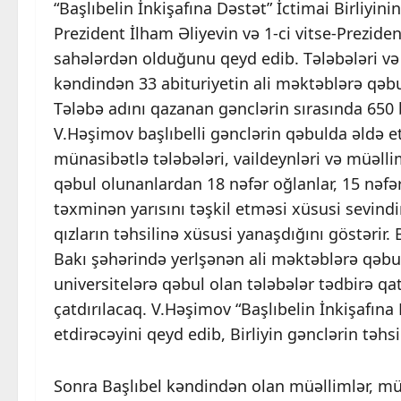
“Başlıbelin İnkişafına Dəstət” İctimai Birliyi
Prezident İlham Əliyevin və 1-ci vitse-Prezid
sahələrdən olduğunu qeyd edib. Tələbələri və v
kəndindən 33 abituriyetin ali məktəblərə qəb
Tələbə adını qazanan gənclərin sırasında 650 
V.Həşimov başlıbelli gənclərin qəbulda əldə etd
münasibətlə tələbələri, vaildeynləri və müəllim
qəbul olunanlardan 18 nəfər oğlanlar, 15 nəfər 
təxminən yarısını təşkil etməsi xüsusi sevindir
qızların təhsilinə xüsusi yanaşdığını göstərir.
Bakı şəhərində yerlşənən ali məktəblərə qəbul 
universitelərə qəbul olan tələbələr tədbirə qat
çatdırılacaq. V.Həşimov “Başlıbelin İnkişafına
etdirəcəyini qeyd edib, Birliyin gənclərin təhs
Sonra Başlıbel kəndindən olan müəllimlər, müxtə