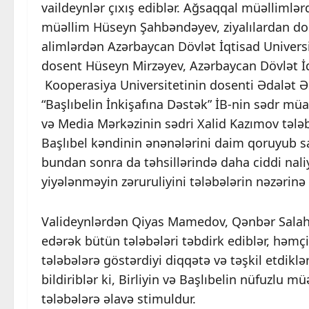
vaildeynlər çıxış ediblər. Ağsaqqal müəlliml
müəllim Hüseyn Şahbəndəyev, ziyalılardan dos
alimlərdən Azərbaycan Dövlət İqtisad Univers
dosent Hüseyn Mirzəyev, Azərbaycan Dövlət İ
Kooperasiya Universitetinin dosenti Ədalət Ə
“Başlıbelin İnkişafına Dəstək” İB-nin sədr m
və Media Mərkəzinin sədri Xalid Kazımov tələbə
Başlıbel kəndinin ənənələrini daim qoruyub sa
bundan sonra da təhsillərində daha ciddi nal
yiyələnməyin zəruruliyini tələbələrin nəzərinə 
Valideynlərdən Qiyas Mamedov, Qənbər Salahov
edərək bütün tələbələri təbdirk ediblər, həmçin
tələbələrə göstərdiyi diqqətə və təşkil etdiklər
bildiriblər ki, Birliyin və Başlıbelin nüfuzlu mü
tələbələrə əlavə stimuldur.