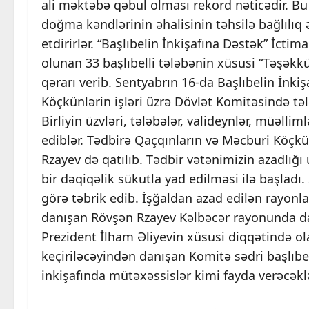
ali məktəbə qəbul olması rekord nəticədir. Bu n
doğma kəndlərinin əhalisinin təhsilə bağlılıq
etdirirlər. “Başlıbelin İnkişafına Dəstək” İctim
olunan 33 başlıbelli tələbənin xüsusi “Təşəkk
qərarı verib. Sentyabrın 16-da Başlıbelin İnkiş
Köçkünlərin işləri üzrə Dövlət Komitəsində təl
Birliyin üzvləri, tələbələr, valideynlər, müəlliml
ediblər. Tədbirə Qaçqınların və Məcburi Köçkü
Rzayev də qatılıb. Tədbir vətənimizin azadlığı
bir dəqiqəlik sükutla yad edilməsi ilə başladı
görə təbrik edib. İşğaldan azad edilən rayonl
danışan Rövşən Rzayev Kəlbəcər rayonunda da t
Prezident İlham Əliyevin xüsusi diqqətində ol
keçiriləcəyindən danışan Komitə sədri başlıbel
inkişafında mütəxəssislər kimi fayda verəcək