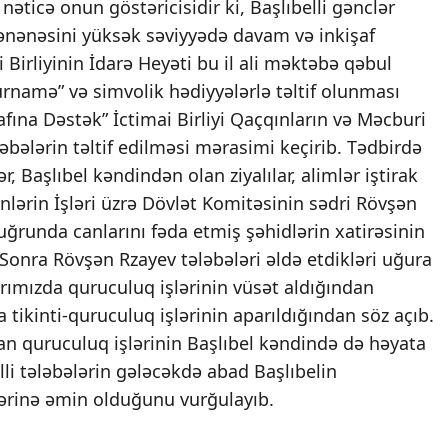
əticə onun göstəricisidir ki, Başlıbelli gənclər
 ənənəsini yüksək səviyyədə davam və inkişaf
ai Birliyinin İdarə Heyəti bu il ali məktəbə qəbul
ürnamə” və simvolik hədiyyələrlə təltif olunması
afına Dəstək” İctimai Birliyi Qaçqınların və Məcburi
əbələrin təltif edilməsi mərasimi keçirib. Tədbirdə
ər, Başlıbel kəndindən olan ziyalılar, alimlər iştirak
nlərin İşləri üzrə Dövlət Komitəsinin sədri Rövşən
 uğrunda canlarını fəda etmiş şəhidlərin xatirəsinin
. Sonra Rövşən Rzayev tələbələri əldə etdikləri uğura
arımızda quruculuq işlərinin vüsət aldığından
ikinti-quruculuq işlərinin aparıldığından söz açıb.
an quruculuq işlərinin Başlıbel kəndində də həyata
li tələbələrin gələcəkdə abad Başlıbelin
lərinə əmin olduğunu vurğulayıb.