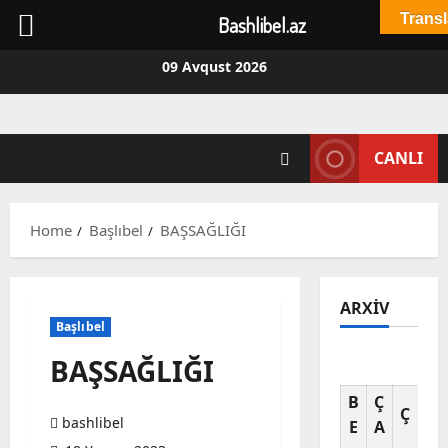
Transl
Bashlibel.az
Skip
09 Avqust 2026
to
content
CANLI
Home
Başlıbel
BAŞSAĞLIĞI
ARXIV
Başlıbel
BAŞSAĞLIĞI
Av
B
Ç
C
Ç
bashlibel
E
A
A