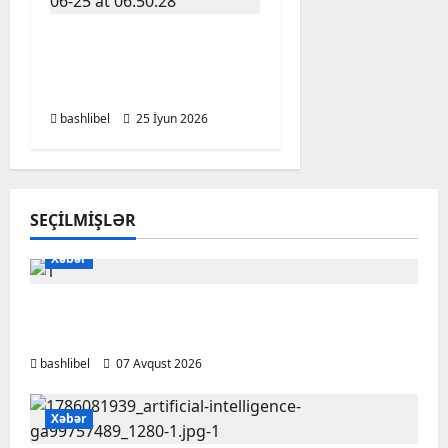
Kəlbəcər Həsrətli Bir
Ömrün Yarımçıq Qalan
Vətən Hekayəsi
bashlibel
25 İyun 2026
SEÇILMIŞLƏR
Xəbər
Başlıbel-Ağcaqız-Qaraçanlı yolu açıldı –
FOTO, VİDEO
bashlibel
07 Avqust 2026
Xəbər