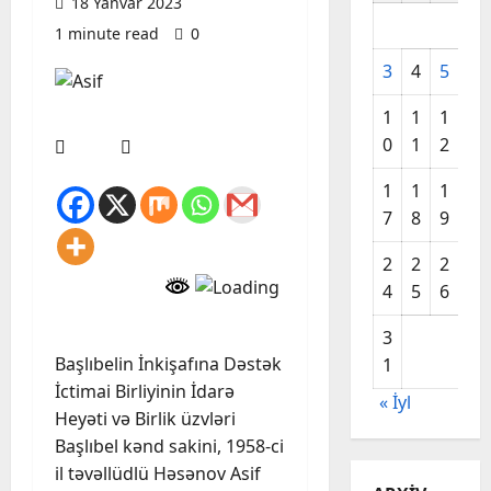
18 Yanvar 2023
1 minute read
0
3
4
5
6
1
1
1
1
0
1
2
3
1
1
1
2
7
8
9
0
2
2
2
2
4
5
6
7
3
Başlıbelin İnkişafına Dəstək
1
İctimai Birliyinin İdarə
« İyl
Heyəti və Birlik üzvləri
Başlıbel kənd sakini, 1958-ci
il təvəllüdlü Həsənov Asif