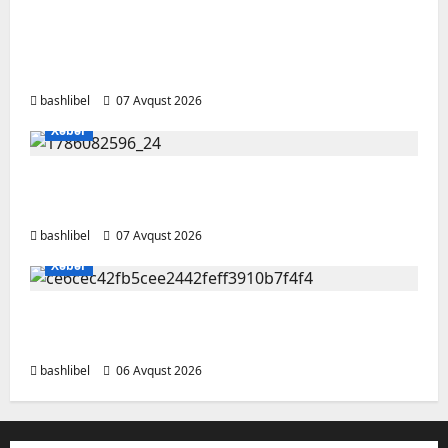
Psixoloqlardan xəbərdarlıq: ChatGPT ilə
şəxsi məsələləri müzakirə edərkən
ehtiyatlı olun
bashlibel
07 Avqust 2026
Xəbər
Altıncı hisləri heç vaxt aldatmır: yalançını
gözlərinin içinə baxıb deyən BÜRCLƏR
bashlibel
07 Avqust 2026
Xəbər
Kəlbəcərdə bal süzümünə başlanıb – FOTO,
VİDEO
bashlibel
06 Avqust 2026