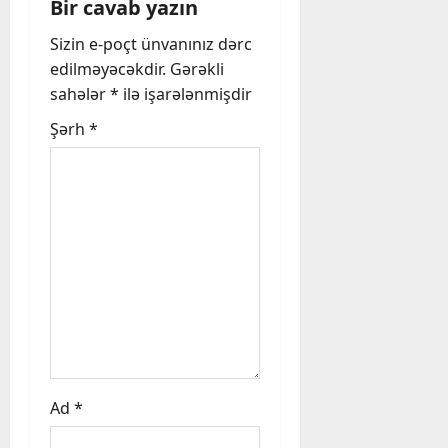
Bir cavab yazın
i
Sizin e-poçt ünvanınız dərc
edilməyəcəkdir.
Gərəkli
g
sahələr
*
ilə işarələnmişdir
a
Şərh
*
t
i
o
n
Ad
*