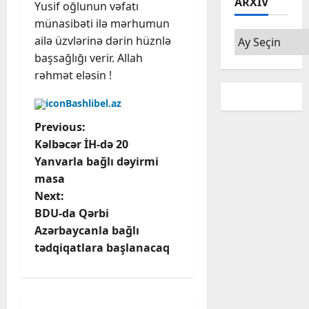
ARXIV
Yusif oğlunun vəfatı
münasibəti ilə mərhumun
Arxiv
ailə üzvlərinə dərin hüznlə
başsağlığı verir. Allah
rəhmət eləsin !
Bashlibel.az
P
Previous:
Kəlbəcər İH-də 20
o
Yanvarla bağlı dəyirmi
masa
s
Next:
t
BDU-da Qərbi
Azərbaycanla bağlı
n
tədqiqatlara başlanacaq
a
v