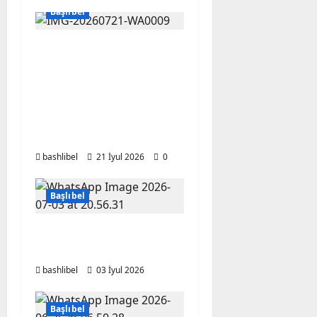
Başlıbel
Başlıbel faciəsi
qurbanlarının xatirəsi
uca tutulur: Məzarlığa
gedən yol üzərində
kanat körpü
quraşdırılır
bashlibel
21 İyul 2026
0
Başlıbel
Tarixə və Şəhidlərimizə
Vətəndaş Borcu
bashlibel
03 İyul 2026
Başlıbel