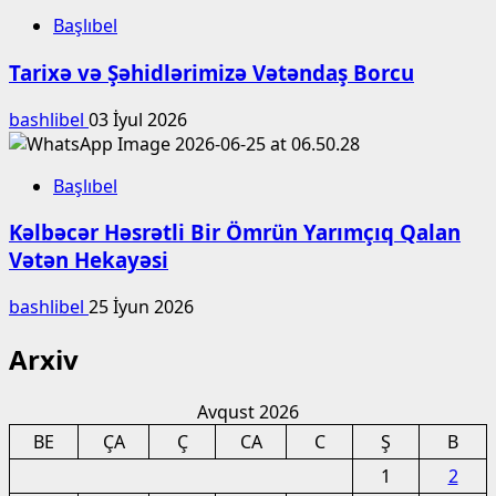
Başlıbel
Tarixə və Şəhidlərimizə Vətəndaş Borcu
bashlibel
03 İyul 2026
Başlıbel
Kəlbəcər Həsrətli Bir Ömrün Yarımçıq Qalan
Vətən Hekayəsi
bashlibel
25 İyun 2026
Arxiv
Avqust 2026
BE
ÇA
Ç
CA
C
Ş
B
1
2