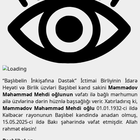
“Başlıbelin İnkişafına Dəstək” İctimai Birliyinin İdarə
Heyəti və Birlik üzvləri Başlıbel kənd sakini
Məmmədov
Məhəmməd Mehdi oğlunun
vəfatı ilə bağlı mərhumun
ailə üzvlərinə dərin hüznlə başsağlığı verir. Xatırladırıq ki,
Məmmədov Məhəmməd Mehdi oğlu
01.01.1932-ci ildə
Kəlbəcər rayonunun Başlıbel kəndində anadan olmuş,
15.05.2025-ci ildə Bakı şəhərində vəfat etmişdir. Allah
rəhmət eləsin!