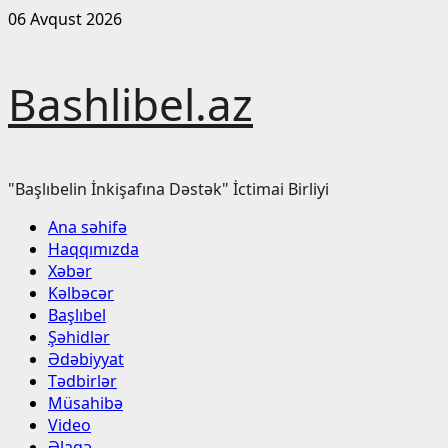
Skip
06 Avqust 2026
to
content
Bashlibel.az
"Başlıbelin İnkişafına Dəstək" İctimai Birliyi
Primary
Ana səhifə
Menu
Haqqımızda
Xəbər
Kəlbəcər
Başlıbel
Şəhidlər
Ədəbiyyat
Tədbirlər
Müsahibə
Video
Əlaqə