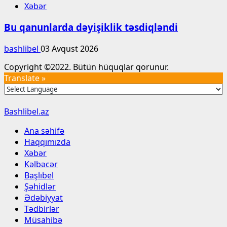
Xəbər
Bu qanunlarda dəyişiklik təsdiqləndi
bashlibel
03 Avqust 2026
Copyright ©2022. Bütün hüquqlar qorunur.
Translate »
Bashlibel.az
Ana səhifə
Haqqımızda
Xəbər
Kəlbəcər
Başlıbel
Şəhidlər
Ədəbiyyat
Tədbirlər
Müsahibə