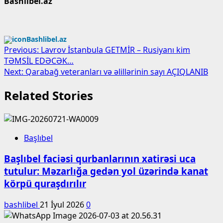
Bashlibel.az
Bashlibel.az
Post
Previous:
Lavrov İstanbula GETMİR – Rusiyanı kim
TƏMSİL EDƏCƏK…
navigation
Next:
Qarabağ veteranları və əlillərinin sayı AÇIQLANIB
Related Stories
Başlıbel
Başlıbel faciəsi qurbanlarının xatirəsi uca
tutulur: Məzarlığa gedən yol üzərində kanat
körpü quraşdırılır
bashlibel
21 İyul 2026
0