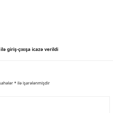
 giriş-çıxışa icazə verildi
 sahələr
*
ilə işarələnmişdir