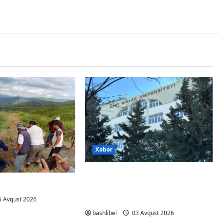
Xəbər
Bakı Qızlar Universitetinin
Ə YENİLİKLƏR
tələbələri bu universitetlərə
köçürüləcək
 Avqust 2026
bashlibel
03 Avqust 2026