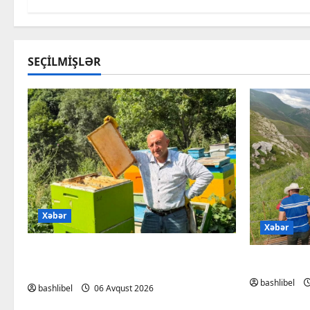
SEÇILMIŞLƏR
Xəbər
Xəbər
Kəlbəcərdə bal süzümünə
BAŞLIBEL
başlanıb – FOTO, VİDEO
bashlibel
bashlibel
06 Avqust 2026