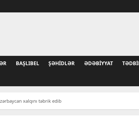
ƏR
BAŞLIBEL
ŞƏHIDLƏR
ƏDƏBIYYAT
TƏDBI
zərbaycan xalqını təbrik edib