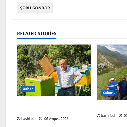
RELATED STORIES
Xəbər
Xəbər
Kəlbəcərdə bal süzümünə
BAŞLIBELD
başlanıb – FOTO, VİDEO
bashlibel
05
bashlibel
06 Avqust 2026