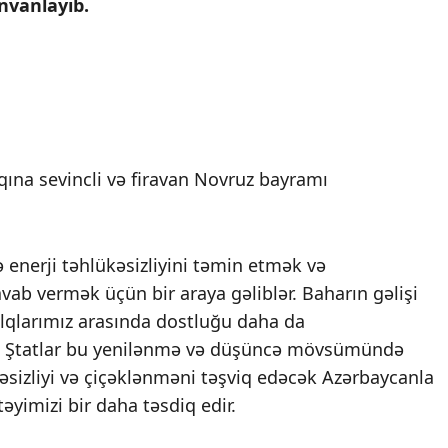
nvanlayıb.
qına sevincli və firavan Novruz bayramı
ə enerji təhlükəsizliyini təmin etmək və
cavab vermək üçün bir araya gəliblər. Baharın gəlişi
xalqlarımız arasında dostluğu daha da
iş Ştatlar bu yenilənmə və düşüncə mövsümündə
əsizliyi və çiçəklənməni təşviq edəcək Azərbaycanla
yimizi bir daha təsdiq edir.