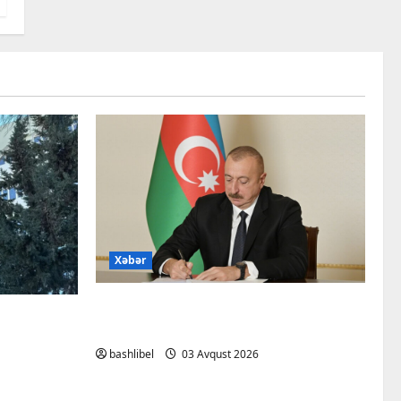
Xəbər
Bu qanunlarda dəyişiklik
nin
təsdiqləndi
tlərə
bashlibel
03 Avqust 2026