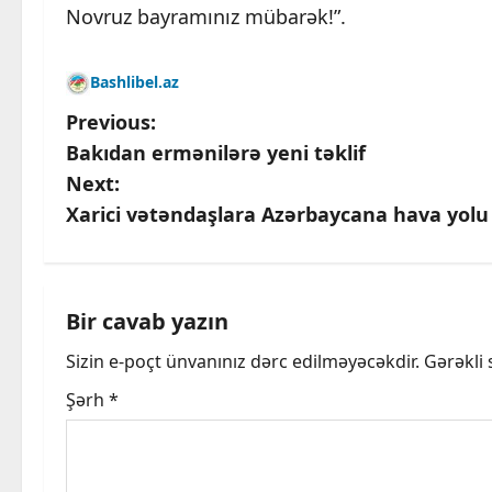
Novruz bayramınız mübarək!”.
Bashlibel.az
P
Previous:
Bakıdan ermənilərə yeni təklif
o
Next:
s
Xarici vətəndaşlara Azərbaycana hava yolu ilə
t
n
Bir cavab yazın
a
Sizin e-poçt ünvanınız dərc edilməyəcəkdir.
Gərəkli
v
Şərh
*
i