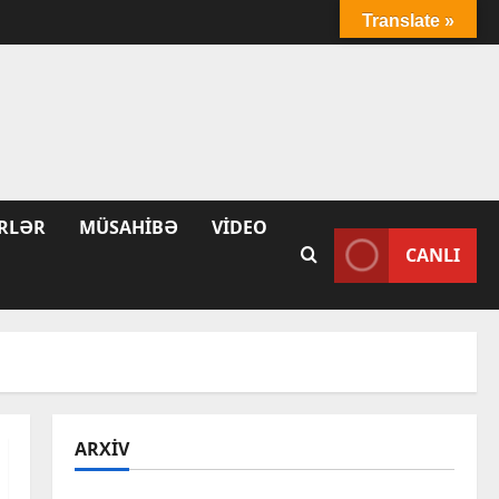
Translate »
RLƏR
MÜSAHIBƏ
VIDEO
CANLI
ARXIV