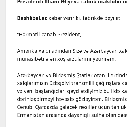
Prezidenti İlham Əliyevə təbrik məktubu ü
Bashlibel.az
xəbər verir ki, təbrikdə deyilir:
“Hörmətli cənab Prezident,
Amerika xalqı adından Sizə və Azərbaycan xal
münasibətilə ən xoş arzularımı yetirirəm.
Azərbaycan və Birləşmiş Ştatlar ötən il ərzind
xalqlarımızın üzləşdiyi transmilli çağırışlara 
və yeni başlanğıcları qeyd etdiyimiz bu ildə 
dərinləşdirməyi həvəslə gözləyirəm. Birləşm
Cənubi Qafqazda gələcək nəsillər üçün təhlük
Ermənistan arasında dayanıqlı sülhə olan dəstə