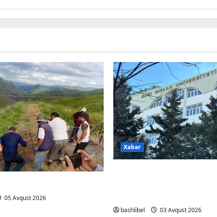
Xəbər
Bakı Qızlar Universiteti
tələbələri bu universite
DƏ YENİLİKLƏR
köçürüləcək
05 Avqust 2026
bashlibel
03 Avqust 2026