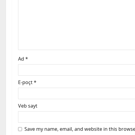
g
a
t
i
o
Ad
*
n
E-poçt
*
Veb sayt
Save my name, email, and website in this browse