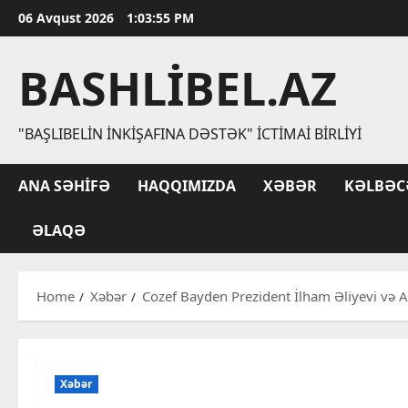
Skip
06 Avqust 2026
1:03:56 PM
to
content
BASHLIBEL.AZ
"BAŞLIBELIN İNKIŞAFINA DƏSTƏK" İCTIMAI BIRLIYI
ANA SƏHIFƏ
HAQQIMIZDA
XƏBƏR
KƏLBƏC
ƏLAQƏ
Home
Xəbər
Cozef Bayden Prezident İlham Əliyevi və A
Xəbər