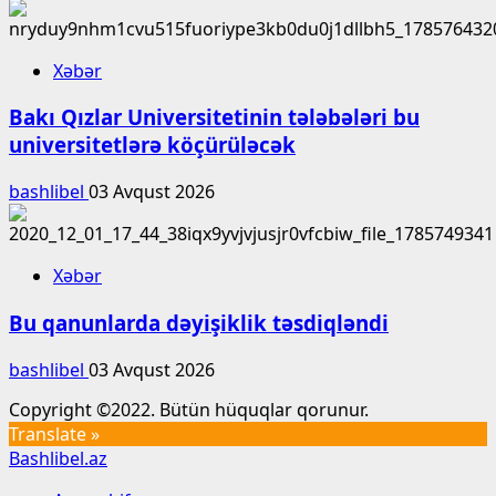
Xəbər
Bakı Qızlar Universitetinin tələbələri bu
universitetlərə köçürüləcək
bashlibel
03 Avqust 2026
Xəbər
Bu qanunlarda dəyişiklik təsdiqləndi
bashlibel
03 Avqust 2026
Copyright ©2022. Bütün hüquqlar qorunur.
Translate »
Bashlibel.az