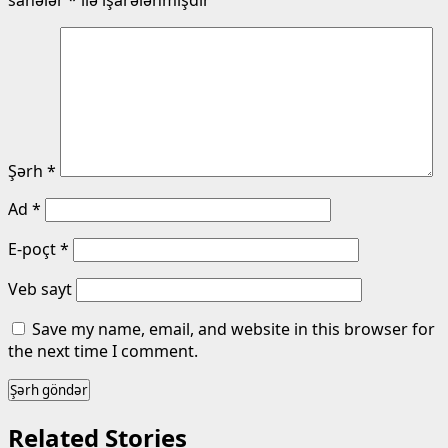
sahələr
*
ilə işarələnmişdir
Şərh
*
Ad
*
E-poçt
*
Veb sayt
Save my name, email, and website in this browser for
the next time I comment.
Related Stories