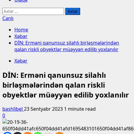
Axtarış:
Canlı
Home
Xəbər
DİN: Erməni qanunsuz silahlı birləşmələrindən
qalan riskli obyektlər müəyyən edilib yoxlanılır
Xəbər
DİN: Erməni qanunsuz silahlı
birləşmələrindən qalan riskli
obyektlər müəyyən edilib yoxlanılır
bashlibel
23 Sentyabr 2023
1 minute read
0