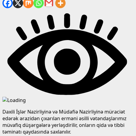
Daxili İşlər Nazirliyinə və Müdafiə Nazirliyinə müraciət
edərək ərazidən çıxarılan erməni əsilli vətəndaşlarımız
müvafiq düşərgələrə yerləşdirilir, onların qida və tibbi
təminatı qaydasında saxlanılır.