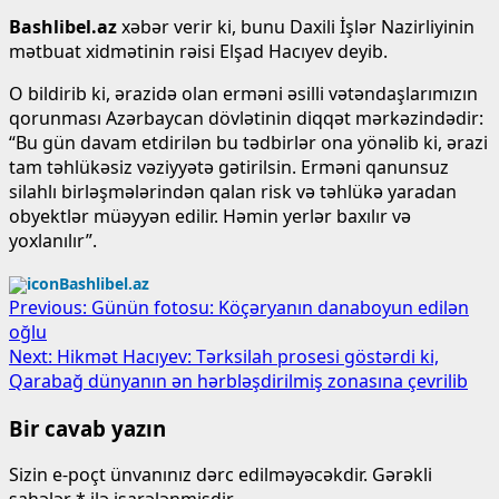
Bashlibel.az
xəbər verir ki, bunu Daxili İşlər Nazirliyinin
mətbuat xidmətinin rəisi Elşad Hacıyev deyib.
O bildirib ki, ərazidə olan erməni əsilli vətəndaşlarımızın
qorunması Azərbaycan dövlətinin diqqət mərkəzindədir:
“Bu gün davam etdirilən bu tədbirlər ona yönəlib ki, ərazi
tam təhlükəsiz vəziyyətə gətirilsin. Erməni qanunsuz
silahlı birləşmələrindən qalan risk və təhlükə yaradan
obyektlər müəyyən edilir. Həmin yerlər baxılır və
yoxlanılır”.
Bashlibel.az
Post
Previous:
Günün fotosu: Köçəryanın danaboyun edilən
oğlu
navigation
Next:
Hikmət Hacıyev: Tərksilah prosesi göstərdi ki,
Qarabağ dünyanın ən hərbləşdirilmiş zonasına çevrilib
Bir cavab yazın
Sizin e-poçt ünvanınız dərc edilməyəcəkdir.
Gərəkli