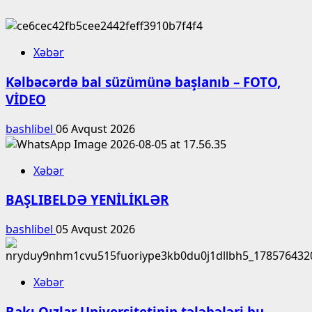
Xəbər
Kəlbəcərdə bal süzümünə başlanıb – FOTO,
VİDEO
bashlibel
06 Avqust 2026
Xəbər
BAŞLIBELDƏ YENİLİKLƏR
bashlibel
05 Avqust 2026
Xəbər
Bakı Qızlar Universitetinin tələbələri bu