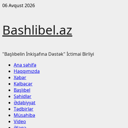
Skip
06 Avqust 2026
to
content
Bashlibel.az
"Başlıbelin İnkişafına Dəstək" İctimai Birliyi
Primary
Ana səhifə
Menu
Haqqımızda
Xəbər
Kəlbəcər
Başlıbel
Şəhidlər
Ədəbiyyat
Tədbirlər
Müsahibə
Video
Əlaqə