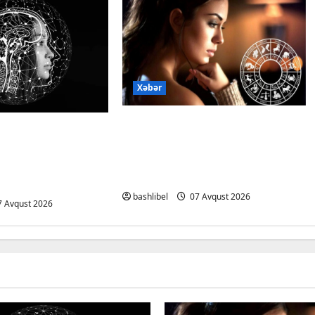
Xəbər
Altıncı hisləri heç vaxt
dan xəbərdarlıq:
aldatmır: yalançını
 şəxsi məsələləri
gözlərinin içinə baxıb deyən
ərkən ehtiyatlı
BÜRCLƏR
bashlibel
07 Avqust 2026
 Avqust 2026