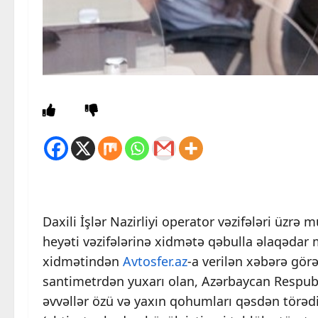
Daxili İşlər Nazirliyi operator vəzifələri üzrə 
heyəti vəzifələrinə xidmətə qəbulla əlaqədar m
xidmətindən
Avtosfer.az
-a verilən xəbərə gör
santimetrdən yuxarı olan, Azərbaycan Respublik
əvvəllər özü və yaxın qohumları qəsdən törə