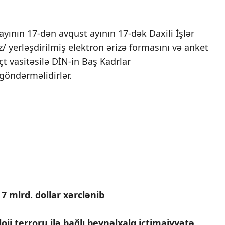
 ayının 17-dən avqust ayının 17-dək Daxili İşlər
/ yerləşdirilmiş elektron ərizə formasını və anket
t vasitəsilə DİN-in Baş Kadrlar
göndərməlidirlər.
7 mlrd. dollar xərclənib
i terroru ilə bağlı beynəlxalq ictimaiyyətə