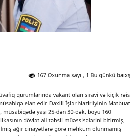
167 Oxunma sayı
, 1 Bu günkü baıxş
müvafiq qurumlarında vakant olan sıravi və kiçik rəis
üsabiqə elan edir. Daxili İşlər Nazirliyinin Mətbuat
ə, müsabiqədə yaşı 25-dən 30-dək, boyu 160
asının dövlət ali təhsil müəssisələrini bitirmiş,
dilmiş ağır cinayətlərə görə məhkum olunmamış