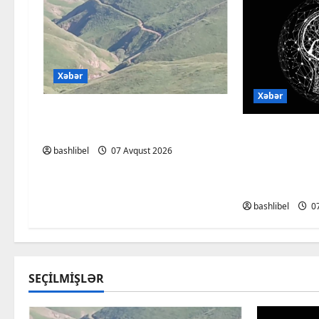
Xəbər
Xəbər
Başlıbel-Ağcaqız-Qaraçanlı
yolu açıldı – FOTO, VİDEO
Psixoloqlar
ChatGPT ilə
bashlibel
07 Avqust 2026
müzakirə ed
olun
bashlibel
07
SEÇILMIŞLƏR