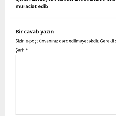
s
müraciət edib
t
n
a
Bir cavab yazın
Sizin e-poçt ünvanınız dərc edilməyəcəkdir.
Gərəkli
v
Şərh
*
i
g
a
t
i
o