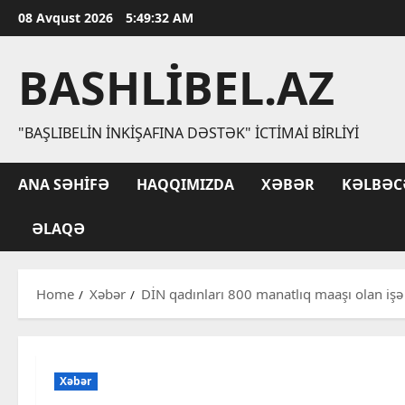
Skip
08 Avqust 2026
5:49:33 AM
to
content
BASHLIBEL.AZ
"BAŞLIBELIN İNKIŞAFINA DƏSTƏK" İCTIMAI BIRLIYI
ANA SƏHIFƏ
HAQQIMIZDA
XƏBƏR
KƏLBƏC
ƏLAQƏ
Home
Xəbər
DİN qadınları 800 manatlıq maaşı olan iş
Xəbər