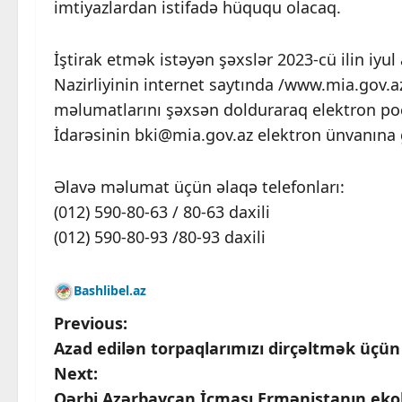
imtiyazlardan istifadə hüququ olacaq.
İştirak etmək istəyən şəxslər 2023-cü ilin iyul
Nazirliyinin internet saytında /www.mia.gov.az
məlumatlarını şəxsən dolduraraq elektron poç
İdarəsinin bki@mia.gov.az elektron ünvanına 
Əlavə məlumat üçün əlaqə telefonları:
(012) 590-80-63 / 80-63 daxili
(012) 590-80-93 /80-93 daxili
Bashlibel.az
P
Previous:
Azad edilən torpaqlarımızı dirçəltmək üçün 
o
Next:
Qərbi Azərbaycan İcması Ermənistanın ekoloj