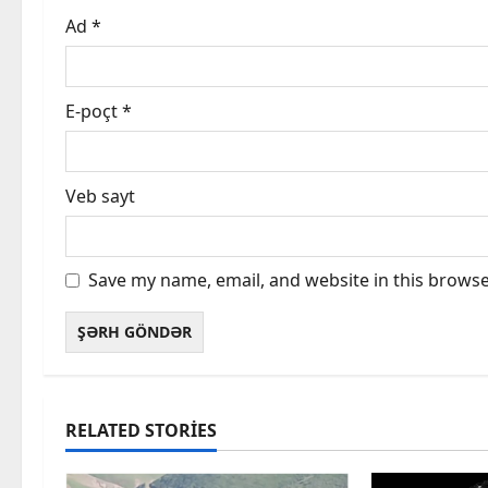
n
Ad
*
E-poçt
*
Veb sayt
Save my name, email, and website in this browse
RELATED STORIES