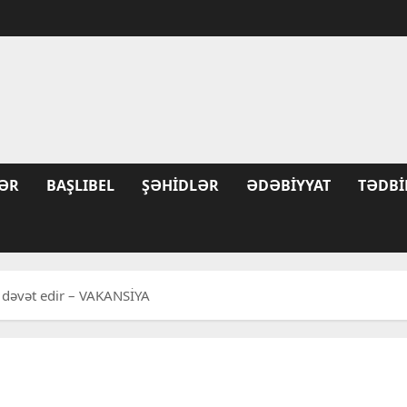
ƏR
BAŞLIBEL
ŞƏHIDLƏR
ƏDƏBIYYAT
TƏDBI
ə dəvət edir – VAKANSİYA