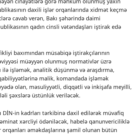
ətməyən cinayətlərə görə məhkum olunmuş yaxın
blikasının daxili işlər orqanlarında xidmət keçmə
lərə cavab verən, Bakı şəhərində daimi
likasının qadın cinsli vətəndaşları iştirak edə
ikliyi baxımından müsabiqə iştirakçılarının
ik səviyyəsi müəyyən olunmuş normativlər üzrə
ı ilə işləmək, analitik düşünmə və araşdırma,
abiliyyətlərinə malik, komandada işləmək
yədə olan, məsuliyyətli, diqqətli və inkişafa meyilli,
iləli şəxslərə üstünlük veriləcək.
DİN-in kadrları tərkibinə daxil edilərək müvafiq
əminat xərcliyi ödəniləcək, habelə qanunvericiliklə
r orqanları əməkdaşlarına şamil olunan bütün