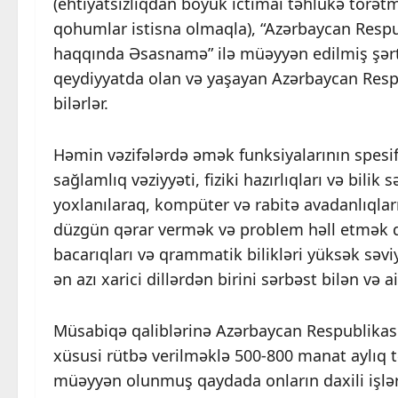
(ehtiyatsızlıqdan böyük ictimai təhlükə tör
qohumlar istisna olmaqla), “Azərbaycan Respu
haqqında Əsasnamə” ilə müəyyən edilmiş şərt
qeydiyyatda olan və yaşayan Azərbaycan Respub
bilərlər.
Həmin vəzifələrdə əmək funksiyalarının spesif
sağlamlıq vəziyyəti, fiziki hazırlıqları və bil
yoxlanılaraq, kompüter və rabitə avadanlıqlar
düzgün qərar vermək və problem həll etmək q
bacarıqları və qrammatik bilikləri yüksək səviy
ən azı xarici dillərdən birini sərbəst bilən və a
Müsabiqə qaliblərinə Azərbaycan Respublikası 
xüsusi rütbə verilməklə 500-800 manat aylıq t
müəyyən olunmuş qaydada onların daxili işlə