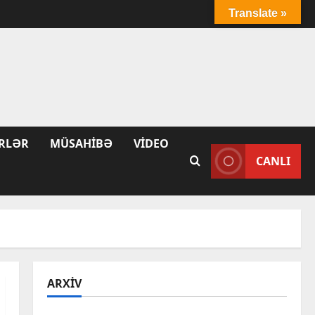
Translate »
RLƏR
MÜSAHIBƏ
VIDEO
CANLI
ARXIV