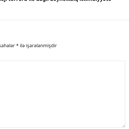
 sahələr
*
ilə işarələnmişdir