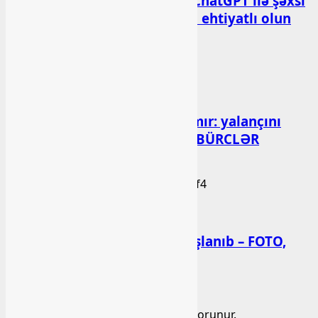
Psixoloqlardan xəbərdarlıq: ChatGPT ilə şəxsi
məsələləri müzakirə edərkən ehtiyatlı olun
bashlibel
07 Avqust 2026
Xəbər
Altıncı hisləri heç vaxt aldatmır: yalançını
gözlərinin içinə baxıb deyən BÜRCLƏR
bashlibel
07 Avqust 2026
Xəbər
Kəlbəcərdə bal süzümünə başlanıb – FOTO,
VİDEO
bashlibel
06 Avqust 2026
Copyright ©2022. Bütün hüquqlar qorunur.