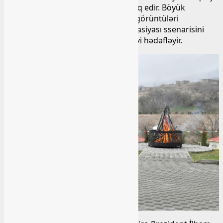
müharibə hazırlığı gördüyünü təsdiq edir. Böyük
ehtimalla İran səmadan əldə etdiyi görüntüləri
Azərbaycan-Ermənistan hərbi eskalasiyası ssenarisini
göz önündə tutaraq İrəvana verməyi hədəfləyir.