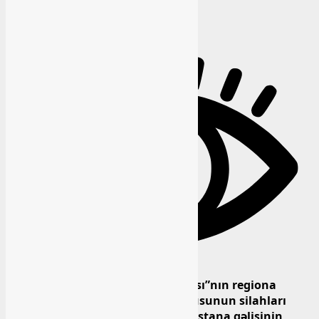
Avropa İttifaqının “mülki missiyası”nın regiona
gəlişindən sonra Ermənistan ordusunun silahları
susmaq bilmir. Missiyanın Ermənistana gəlişinin