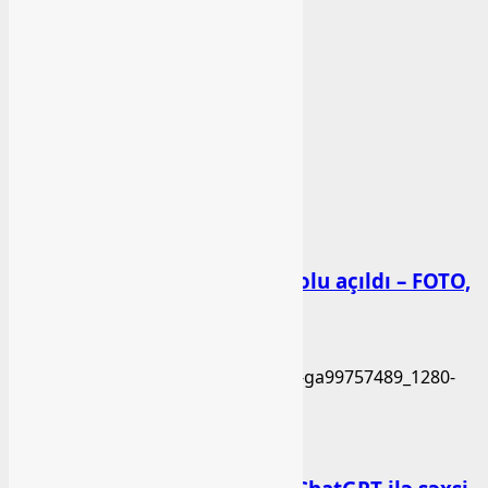
Arxiv
Arxiv
Seçilmişlər
Xəbər
Başlıbel-Ağcaqız-Qaraçanlı yolu açıldı – FOTO,
VİDEO
bashlibel
07 Avqust 2026
Xəbər