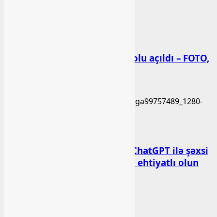
Xəbər
Başlıbel-Ağcaqız-Qaraçanlı yolu açıldı – FOTO,
VİDEO
bashlibel
07 Avqust 2026
Xəbər
Psixoloqlardan xəbərdarlıq: ChatGPT ilə şəxsi
məsələləri müzakirə edərkən ehtiyatlı olun
bashlibel
07 Avqust 2026
Xəbər