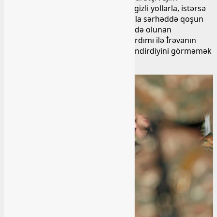
qalıqlarına məxsus silahı dəstələrin gizli yollarla, istərsə
də Ermənistan tərəfinin Azərbaycanla sərhəddə qoşun
və hərbi texnika topladığı ilə bağlı əldə olunan
materiallardan da havadarlarının yardımı ilə İrəvanın
növbəti müharibə hazırlığını sürətləndirdiyini görməmək
mümkün deyil.