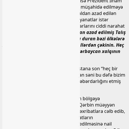
Qarşı tərəfdəki bütün bu canlanma isə Prezident İlham
Əliyevin Talışkənd səfərindən sonra müşahidə edilməyə
başladı. Görünür İlham Əliyevin işğaldan azad edilən
ərazilərdən səsləndirdiyi növbəti bəyanatlar istər
Ermənistanı, istərsə də onun havadarlarını ciddi narahat
etməyə başlayıb:
“Buradan – işğaldan azad edilmiş Talış
kəndindən Ermənistanın arxasında duran bəzi ölkələrə
xəbərdarlıq edirik ki, bu çirkin əməllərdən çəkinin. Heç
bir kənar qüvvə Azərbaycanın və Azərbaycan xalqının
iradəsinə təsir edə bilməz”.
Bununla da dövlət başçımız Ermənistana son “heç bir
havadara arxayın olma, həddini aşsan səni bu dəfə bizim
əlimizdən heç kim ala bilməyəcək” xəbərdarlığını etmiş
oldu.
Görünür, Avropa İttifaqı missiyasının bölgəyə
gəlməsindən sonra arxayınlaşaraq Qərbin müəyyən
dairələri ilə Azərbaycan Ordusunu təxribatlara cəlb edib,
bununla da ölkəmiz əleyhinə bəyanatların
səsləndirilməsinə, qərarların qəbul edilməsinə nail