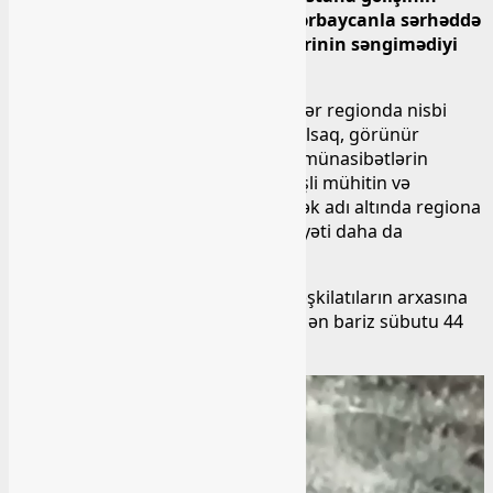
ertəsindən (21 fevral) etibarən Azərbaycanla sərhəddə
erməni tərəfinin silahlı insidentlərinin səngimədiyi
faktdır.
Aİ missiyasının regiona gəlişinə qədər regionda nisbi
sakitliyin hökm sürdüyünü nəzərə alsaq, görünür
Ermənistanla Azərbaycan arasında münasibətlərin
normallaşması istiqamətində əlverişli mühitin və
etimadın yaradılmasına töhfə vermək adı altında regiona
gələn missiya əslində mövcud vəziyyəti daha da
gərginləşdirməyə xidmət edir.
Ermənistanın hansısa dövlətlərin, təşkilatıların arxasına
sığınması heç nə ifadə etmir. Bunun ən bariz sübutu 44
günlük Vətən müharibəsidir.