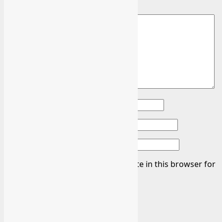
sahələr
*
ilə işarələnmişdir
Şərh
*
Ad
*
E-poçt
*
Veb sayt
Save my name, email, and website in this browser for
the next time I comment.
Related Stories