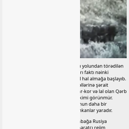
Son bir ayda Xankəndi-Xəlfəli-Turşsu yolundan törədilən
təxribatlar, qanunsuz silah daşımaları faktı nəinki
səngimir, əksinə daha da mütəşəkkil hal almağa başlayıb.
Ermənistan tərəfinin destruktiv əməllərinə şərait
yaradan Rusiya, təxribatlarına isə kar-kor və lal olan Qərb
bu siyasi riyakarlığına son qoyacaq kimi görünmür.
Proseslərin bu cur inkişafı isə regionun daha bir
eskalasiyaya doğru getməsi üçün imkanlar yaradır.
Son günlər sürətli şəkildə istər Qarabağa Rusiya
sülhməramlılarının müşayiəti ilə separatçı rejim