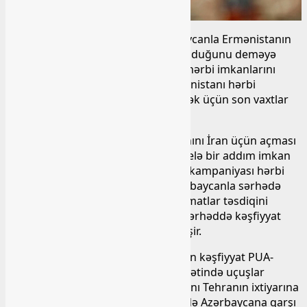
Hadisələrin bu cür cərəyanı Azərbaycanla Ermənistanın
yeni hərbi toqquşma astanasında olduğunu deməyə
əsas verir. Digər yandan isə iran öz hərbi imkanlarını
Ermənistanın üzünə açıb. İran Ermənistanı hərbi
kəşfiyyat məlumatları ilə təmin etmək üçün son vaxtlar
xüsusilə canfəşanlıq göstərir.
Ermənistanın dərhal öz hava məkanını İran üçün açması
sıradan bir qərar deyil. İrəvandan belə bir addım imkan
verir ki, İranın Azərbaycan əleyhinə kampaniyası hərbi
təhdidlərlə davam etsin. İranın Azərbaycanla sərhədə
qoşun cəmləməsi haqqındakı məlumatlar təsdiqini
tapmasa da, Tehran Azərbaycanla sərhəddə kəşfiyyat
uçuşlarının sayının artırdığı dəqiqləşir.
Bu tərəfdən də artıq Ermənistan İran kəşfiyyat PUA-
larının Azərbaycanla sərhəd istiqamətində uçuşlar
həyata keçirməsi üçün hava məkanını Tehranın ixtiyarına
verməsi İrəvanın müxtəlif cəbhələrdə Azərbaycana qarşı