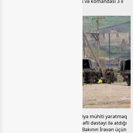
olacağına ümid edən Nikol Paşinyan və komandası 3 il
əvvəlki aqibətlərini artıq unudub.
Ermənistanın regionda yeni eskalasiya mühiti yaratmaq
istiqamətində havadarlarının hərtərəfli dəstəyi ilə atdığı
addımlar, ara verməyən təxribatları Bakının İrəvan üçün