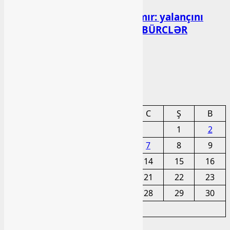
Altıncı hisləri heç vaxt aldatmır: yalançını
gözlərinin içinə baxıb deyən BÜRCLƏR
bashlibel
07 Avqust 2026
Arxiv
Avqust 2026
BE
ÇA
Ç
CA
C
Ş
B
1
2
3
4
5
6
7
8
9
10
11
12
13
14
15
16
17
18
19
20
21
22
23
24
25
26
27
28
29
30
31
« İyl