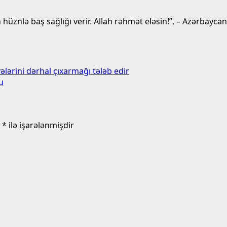
n hüznlə baş sağlığı verir. Allah rəhmət eləsin!”, – Azərbayc
ələrini dərhal çıxarmağı tələb edir
u
r
*
ilə işarələnmişdir