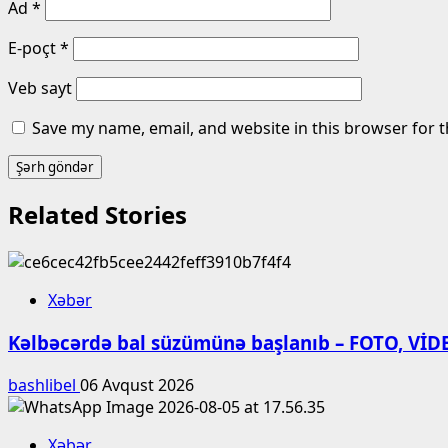
Ad
*
E-poçt
*
Veb sayt
Save my name, email, and website in this browser for 
Related Stories
Xəbər
Kəlbəcərdə bal süzümünə başlanıb – FOTO, VİD
bashlibel
06 Avqust 2026
Xəbər