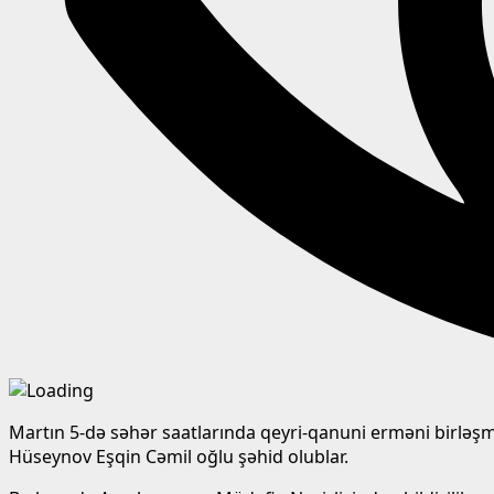
Martın 5-də səhər saatlarında qeyri-qanuni erməni birləşm
Hüseynov Eşqin Cəmil oğlu şəhid olublar.