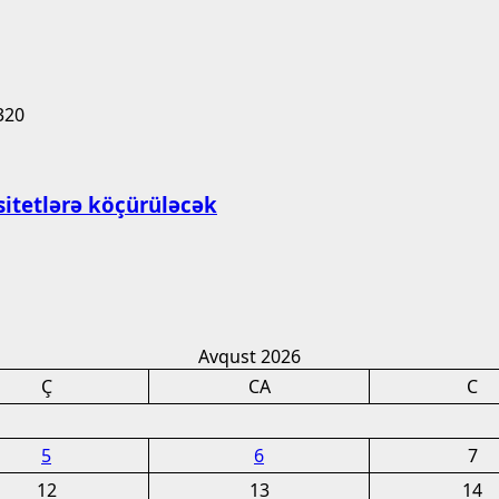
rsitetlərə köçürüləcək
Avqust 2026
Ç
CA
C
5
6
7
12
13
14