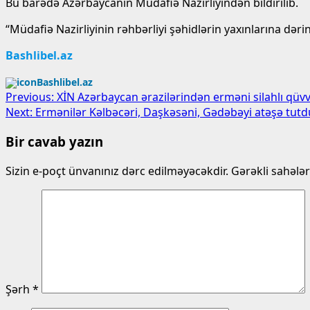
Bu barədə Azərbaycanın Müdafiə Nazirliyindən bildirilib.
“Müdafiə Nazirliyinin rəhbərliyi şəhidlərin yaxınlarına dəri
Bashlibel.az
Bashlibel.az
Post
Previous:
XİN Azərbaycan ərazilərindən erməni silahlı qüvv
Next:
Ermənilər Kəlbəcəri, Daşkəsəni, Gədəbəyi atəşə tutd
navigation
Bir cavab yazın
Sizin e-poçt ünvanınız dərc edilməyəcəkdir.
Gərəkli sahələ
Şərh
*