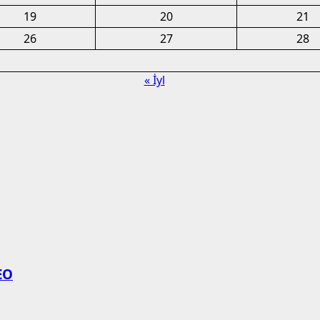
19
20
21
26
27
28
« İyl
EO