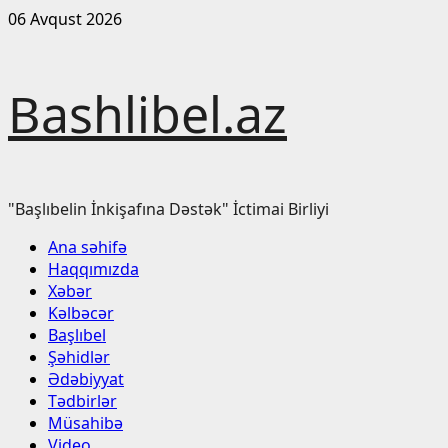
Skip
06 Avqust 2026
to
content
Bashlibel.az
"Başlıbelin İnkişafına Dəstək" İctimai Birliyi
Primary
Ana səhifə
Menu
Haqqımızda
Xəbər
Kəlbəcər
Başlıbel
Şəhidlər
Ədəbiyyat
Tədbirlər
Müsahibə
Video