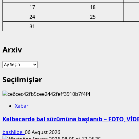
17
18
24
25
31
Arxiv
Arxiv
Seçilmişlər
Xəbər
Kəlbəcərdə bal süzümünə başlanıb – FOTO, VİD
bashlibel
06 Avqust 2026