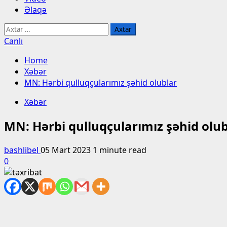
Əlaqə
Axtarış:
Canlı
Home
Xəbər
MN: Hərbi qulluqçularımız şəhid olublar
Xəbər
MN: Hərbi qulluqçularımız şəhid olub
bashlibel
05 Mart 2023
1 minute read
0