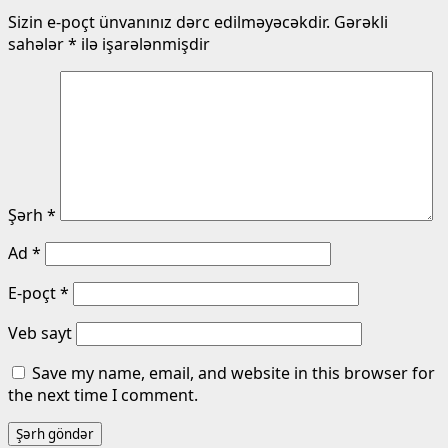
Sizin e-poçt ünvanınız dərc edilməyəcəkdir.
Gərəkli
sahələr
*
ilə işarələnmişdir
Şərh
*
Ad
*
E-poçt
*
Veb sayt
Save my name, email, and website in this browser for
the next time I comment.