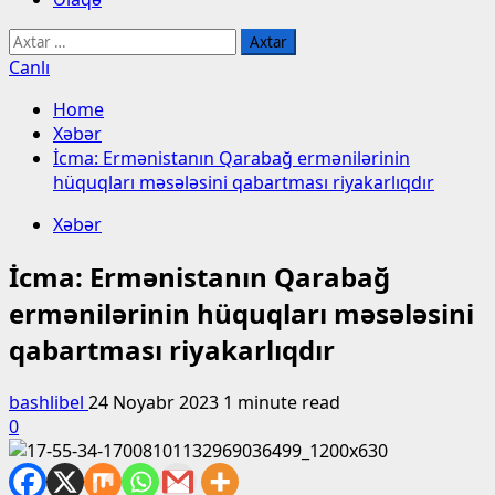
Axtarış:
Canlı
Home
Xəbər
İcma: Ermənistanın Qarabağ ermənilərinin
hüquqları məsələsini qabartması riyakarlıqdır
Xəbər
İcma: Ermənistanın Qarabağ
ermənilərinin hüquqları məsələsini
qabartması riyakarlıqdır
bashlibel
24 Noyabr 2023
1 minute read
0