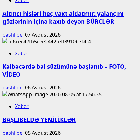
Xəbər
Altıncı hisləri heç vaxt aldatmır: yalançını
gözlərinin içinə baxıb deyən BÜRCLƏR
bashlibel
07 Avqust 2026
Xəbər
Kəlbəcərdə bal süzümünə başlanıb – FOTO,
VİDEO
bashlibel
06 Avqust 2026
Xəbər
BAŞLIBELDƏ YENİLİKLƏR
bashlibel
05 Avqust 2026