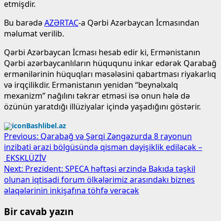
etmişdir.
Bu barədə
AZƏRTAC
-a Qərbi Azərbaycan İcmasından
məlumat verilib.
Qərbi Azərbaycan İcması hesab edir ki, Ermənistanın
Qərbi azərbaycanlıların hüququnu inkar edərək Qarabağ
ermənilərinin hüquqları məsələsini qabartması riyakarlıq
və irqçilikdir. Ermənistanın yenidən “beynəlxalq
mexanizm” nağılını təkrar etməsi isə onun hələ də
özünün yaratdığı illüziyalar içində yaşadığını göstərir.
Bashlibel.az
Post
Previous:
Qarabağ və Şərqi Zəngəzurda 8 rayonun
inzibati ərazi bölgüsündə qismən dəyişiklik ediləcək –
navigation
EKSKLÜZİV
Next:
Prezident: SPECA həftəsi ərzində Bakıda təşkil
olunan iqtisadi forum ölkələrimiz arasındakı biznes
əlaqələrinin inkişafına töhfə verəcək
Bir cavab yazın