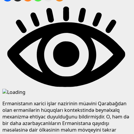
Ermənistanın xarici işlər nazirinin müavini Qarabağdan
olan ermənilərin hüquqları kontekstində beynəlxalq
mexanizmə ehtiyac duyulduğunu bildirmişdir. O, həm də
bir daha azərbaycanlıların Ermənistana qayıdışı
məsələsinə dair ölkəsinin məlum mövqeyini təkrar