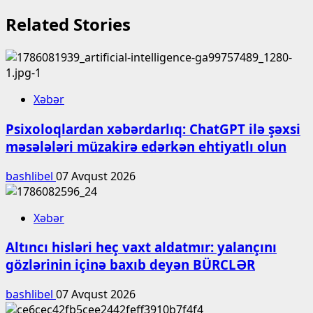
Related Stories
Xəbər
Psixoloqlardan xəbərdarlıq: ChatGPT ilə şəxsi
məsələləri müzakirə edərkən ehtiyatlı olun
bashlibel
07 Avqust 2026
Xəbər
Altıncı hisləri heç vaxt aldatmır: yalançını
gözlərinin içinə baxıb deyən BÜRCLƏR
bashlibel
07 Avqust 2026