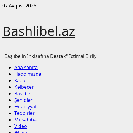
Skip
07 Avqust 2026
to
content
Bashlibel.az
"Başlıbelin İnkişafına Dəstək" İctimai Birliyi
Primary
Ana səhifə
Menu
Haqqımızda
Xəbər
Kəlbəcər
Başlıbel
Şəhidlər
Ədəbiyyat
Tədbirlər
Müsahibə
Video
Əlaqə