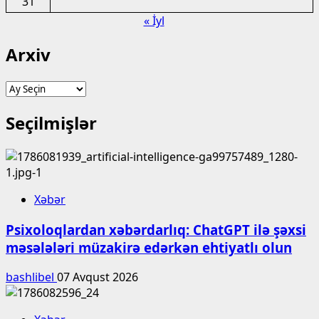
31
« İyl
Arxiv
Arxiv
Seçilmişlər
Xəbər
Psixoloqlardan xəbərdarlıq: ChatGPT ilə şəxsi
məsələləri müzakirə edərkən ehtiyatlı olun
bashlibel
07 Avqust 2026