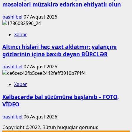
məsələləri müzakirə edərkən ehtiyatlı olun
bashlibel
07 Avqust 2026
Xəbər
Altıncı hisləri heç vaxt aldatmır: yalançını
gözlərinin içinə baxıb deyən BÜRCLƏR
bashlibel
07 Avqust 2026
Xəbər
Kəlbəcərdə bal süzümünə başlanıb – FOTO,
VİDEO
bashlibel
06 Avqust 2026
Copyright ©2022. Bütün hüquqlar qorunur.