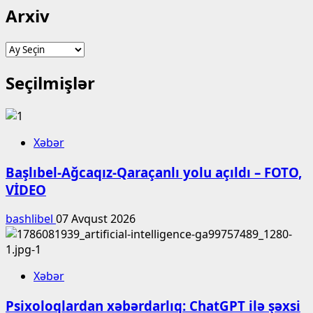
Arxiv
Arxiv
Seçilmişlər
Xəbər
Başlıbel-Ağcaqız-Qaraçanlı yolu açıldı – FOTO,
VİDEO
bashlibel
07 Avqust 2026
Xəbər
Psixoloqlardan xəbərdarlıq: ChatGPT ilə şəxsi