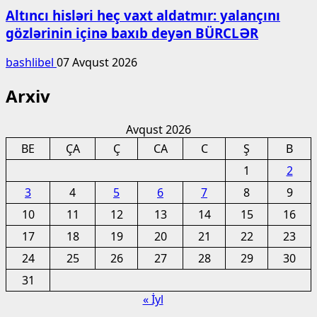
Altıncı hisləri heç vaxt aldatmır: yalançını
gözlərinin içinə baxıb deyən BÜRCLƏR
bashlibel
07 Avqust 2026
Arxiv
Avqust 2026
BE
ÇA
Ç
CA
C
Ş
B
1
2
3
4
5
6
7
8
9
10
11
12
13
14
15
16
17
18
19
20
21
22
23
24
25
26
27
28
29
30
31
« İyl