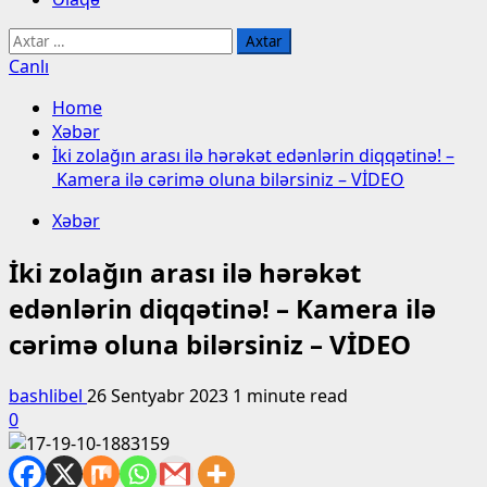
Axtarış:
Canlı
Home
Xəbər
İki zolağın arası ilə hərəkət edənlərin diqqətinə! –
Kamera ilə cərimə oluna bilərsiniz – VİDEO
Xəbər
İki zolağın arası ilə hərəkət
edənlərin diqqətinə! – Kamera ilə
cərimə oluna bilərsiniz – VİDEO
bashlibel
26 Sentyabr 2023
1 minute read
0