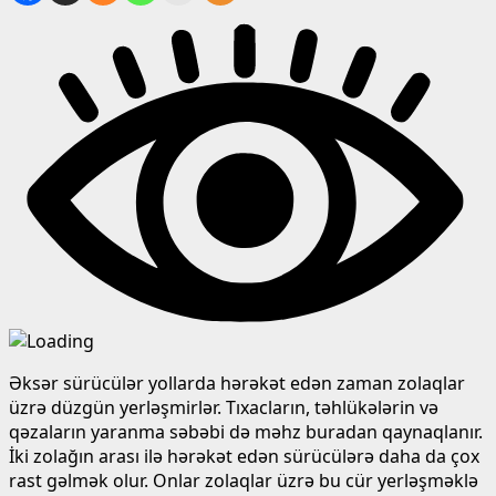
Əksər sürücülər yollarda hərəkət edən zaman zolaqlar
üzrə düzgün yerləşmirlər. Tıxacların, təhlükələrin və
qəzaların yaranma səbəbi də məhz buradan qaynaqlanır.
İki zolağın arası ilə hərəkət edən sürücülərə daha da çox
rast gəlmək olur. Onlar zolaqlar üzrə bu cür yerləşməklə