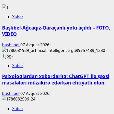
Xəbər
Başlıbel-Ağcaqız-Qaraçanlı yolu açıldı – FOTO,
VİDEO
bashlibel
07 Avqust 2026
Xəbər
Psixoloqlardan xəbərdarlıq: ChatGPT ilə şəxsi
məsələləri müzakirə edərkən ehtiyatlı olun
bashlibel
07 Avqust 2026
Xəbər