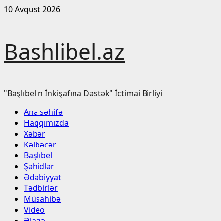
Skip
10 Avqust 2026
to
content
Bashlibel.az
"Başlıbelin İnkişafına Dəstək" İctimai Birliyi
Primary
Ana səhifə
Menu
Haqqımızda
Xəbər
Kəlbəcər
Başlıbel
Şəhidlər
Ədəbiyyat
Tədbirlər
Müsahibə
Video
Əlaqə