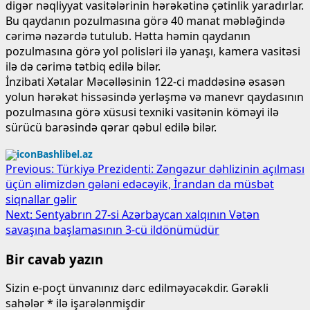
digər nəqliyyat vasitələrinin hərəkətinə çətinlik yaradırlar.
Bu qaydanın pozulmasına görə 40 manat məbləğində
cərimə nəzərdə tutulub. Hətta həmin qaydanın
pozulmasına görə yol polisləri ilə yanaşı, kamera vasitəsi
ilə də cərimə tətbiq edilə bilər.
İnzibati Xətalar Məcəlləsinin 122-ci maddəsinə əsasən
yolun hərəkət hissəsində yerləşmə və manevr qaydasının
pozulmasına görə xüsusi texniki vasitənin köməyi ilə
sürücü barəsində qərar qəbul edilə bilər.
Bashlibel.az
Post
Previous:
Türkiyə Prezidenti: Zəngəzur dəhlizinin açılması
üçün əlimizdən gələni edəcəyik, İrandan da müsbət
navigation
siqnallar gəlir
Next:
Sentyabrın 27-si Azərbaycan xalqının Vətən
savaşına başlamasının 3-cü ildönümüdür
Bir cavab yazın
Sizin e-poçt ünvanınız dərc edilməyəcəkdir.
Gərəkli
sahələr
*
ilə işarələnmişdir