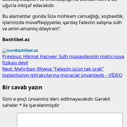
uğurla inkişaf edəcəkdir.
Bu əlamətdar gündə Sizə möhkəm cansağlığı, xoşbəxtlik,
işlərinizdə müvəffəqiyyətlər, qardaş Fələstin xalqına sülh
və əmin-amanlıq diləyirəm”.
Bashlibel.az
Bashlibel.az
Post
Previous:
Hikmət Hacıyev: Sülh müqaviləsinin mətni nüvə
fizikası deyil
navigation
Next:
Mehriban Əliyeva “Fələstin üçün tək ürək”
toplantısının iştirakçılarına müraciət ünvanlayıb – VİDEO
Bir cavab yazın
Sizin e-poçt ünvanınız dərc edilməyəcəkdir.
Gərəkli
sahələr
*
ilə işarələnmişdir