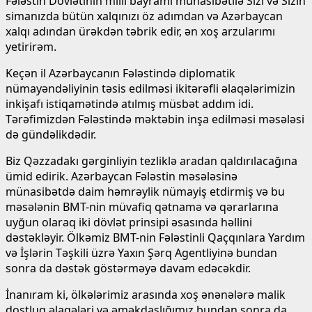
Fələstin Dövlətinin milli bayramı münasibətilə Sizi və Sizin
simanızda bütün xalqınızı öz adımdan və Azərbaycan
xalqı adından ürəkdən təbrik edir, ən xoş arzularımı
yetirirəm.
Keçən il Azərbaycanın Fələstində diplomatik
nümayəndəliyinin təsis edilməsi ikitərəfli əlaqələrimizin
inkişafı istiqamətində atılmış müsbət addım idi.
Tərəfimizdən Fələstində məktəbin inşa edilməsi məsələsi
də gündəlikdədir.
Biz Qəzzadakı gərginliyin tezliklə aradan qaldırılacağına
ümid edirik. Azərbaycan Fələstin məsələsinə
münasibətdə daim həmrəylik nümayiş etdirmiş və bu
məsələnin BMT-nin müvafiq qətnamə və qərarlarına
uyğun olaraq iki dövlət prinsipi əsasında həllini
dəstəkləyir. Ölkəmiz BMT-nin Fələstinli Qaçqınlara Yardım
və İşlərin Təşkili üzrə Yaxın Şərq Agentliyinə bundan
sonra da dəstək göstərməyə davam edəcəkdir.
İnanıram ki, ölkələrimiz arasında xoş ənənələrə malik
dostluq əlaqələri və əməkdaşlığımız bundan sonra da