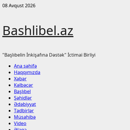
Skip
08 Avqust 2026
to
content
Bashlibel.az
"Başlıbelin İnkişafına Dəstək" İctimai Birliyi
Primary
Ana səhifə
Menu
Haqqımızda
Xəbər
Kəlbəcər
Başlıbel
Şəhidlər
Ədəbiyyat
Tədbirlər
Müsahibə
Video
Əlaqə