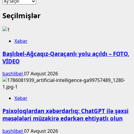
Arxiv
Seçilmişlər
Xəbər
Başlıbel-Ağcaqız-Qaraçanlı yolu açıldı – FOTO,
VİDEO
bashlibel
07 Avqust 2026
Xəbər
Psixoloqlardan xəbərdarlıq: ChatGPT ilə şəxsi
məsələləri müzakirə edərkən ehtiyatlı olun
bashlibel
07 Avqust 2026