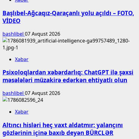
Başlıbel-Ağcaqız-Qaraçanlı yolu açıldı – FOTO,
VİDEO
bashlibel
07 Avqust 2026
Xəbər
Psixoloqlardan xəbərdarlıq: ChatGPT ilə şəxsi
məsələləri müzakirə edərkən ehtiyatlı olun
bashlibel
07 Avqust 2026
Xəbər
Altıncı hisləri heç vaxt aldatmır: yalançını
gözlərinin içinə baxıb deyən BÜRCLƏR