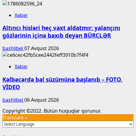
Xəbər
Altıncı hisləri heç vaxt aldatmır: yalançını
gözlərinin içinə baxıb deyən BÜRCLƏR
bashlibel
07 Avqust 2026
Xəbər
Kəlbəcərdə bal süzümünə başlanıb – FOTO,
VİDEO
bashlibel
06 Avqust 2026
Copyright ©2022. Bütün hüquqlar qorunur.
Translate »