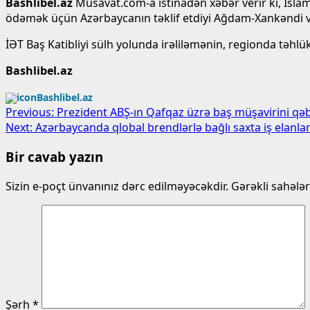
Bashlibel.az
Musavat.com-a istinadən xəbər verir ki, İslam
ödəmək üçün Azərbaycanın təklif etdiyi Ağdam-Xankəndi və
İƏT Baş Katibliyi sülh yolunda irəliləmənin, regionda təhlü
Bashlibel.az
Bashlibel.az
Post
Previous:
Prezident ABŞ-ın Qafqaz üzrə baş müşavirini qəb
Next:
Azərbaycanda qlobal brendlərlə bağlı saxta iş elanları
navigation
Bir cavab yazın
Sizin e-poçt ünvanınız dərc edilməyəcəkdir.
Gərəkli sahələ
Şərh
*