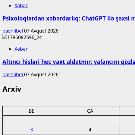
Xəbər
Psixoloqlardan xəbərdarlıq: ChatGPT ilə şəxsi 
bashlibel
07 Avqust 2026
Xəbər
Altıncı hisləri heç vaxt aldatmır: yalançını gö
bashlibel
07 Avqust 2026
Arxiv
BE
ÇA
3
4