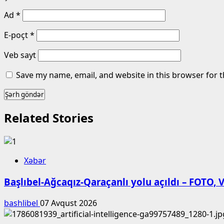
Ad
*
E-poçt
*
Veb sayt
Save my name, email, and website in this browser for 
Related Stories
Xəbər
Başlıbel-Ağcaqız-Qaraçanlı yolu açıldı – FOTO,
bashlibel
07 Avqust 2026