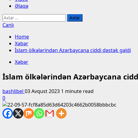
Əlaqə
Axtarış:
Canlı
Home
Xəbər
İslam ölkələrindən Azərbaycana ciddi dəstək gəldi
Xəbər
İslam ölkələrindən Azərbaycana ciddi
bashlibel
03 Avqust 2023
1 minute read
0