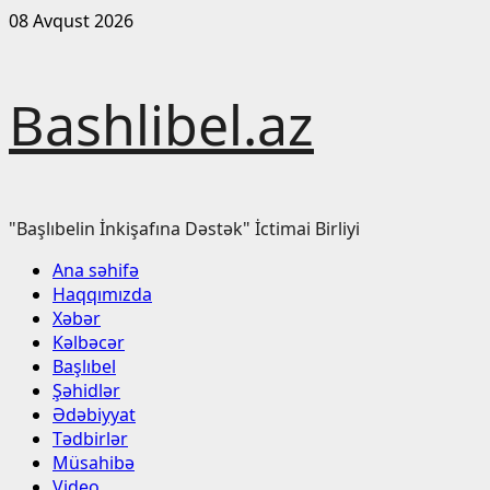
Skip
08 Avqust 2026
to
content
Bashlibel.az
"Başlıbelin İnkişafına Dəstək" İctimai Birliyi
Primary
Ana səhifə
Menu
Haqqımızda
Xəbər
Kəlbəcər
Başlıbel
Şəhidlər
Ədəbiyyat
Tədbirlər
Müsahibə
Video