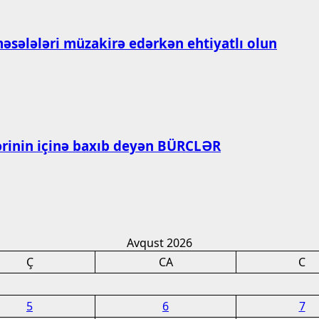
məsələləri müzakirə edərkən ehtiyatlı olun
zlərinin içinə baxıb deyən BÜRCLƏR
Avqust 2026
Ç
CA
C
5
6
7