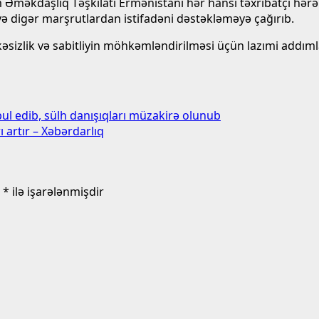
 Əməkdaşlıq Təşkilatı Ermənistanı hər hansı təxribatçı hərə
 digər marşrutlardan istifadəni dəstəkləməyə çağırıb.
kəsizlik və sabitliyin möhkəmləndirilməsi üçün lazımi addımla
ul edib, sülh danışıqları müzakirə olunub
 artır – Xəbərdarlıq
r
*
ilə işarələnmişdir