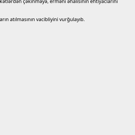
kətlərdən çəkinməyə, erməni əhalisinin ehtiyaclarını
rın atılmasının vacibliyini vurğulayıb.