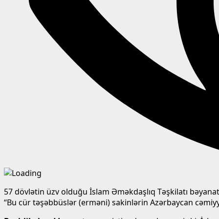
57 dövlətin üzv olduğu İslam Əməkdaşlıq Təşkilatı bəyanat
“Bu cür təşəbbüslər (erməni) sakinlərin Azərbaycan cəmiyyə