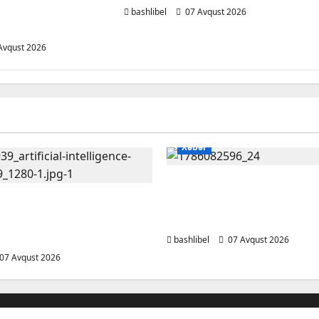
ərkən ehtiyatlı
bashlibel
07 Avqust 2026
Avqust 2026
Xəbər
Altıncı hisləri heç vaxt 
ardan xəbərdarlıq:
yalançını gözlərinin içi
lə şəxsi məsələləri
deyən BÜRCLƏR
edərkən ehtiyatlı olun
bashlibel
07 Avqust 2026
07 Avqust 2026