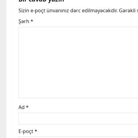
a
Sizin e-poçt ünvanınız dərc edilməyəcəkdir.
Gərəkli
v
Şərh
*
i
g
a
t
i
o
Ad
*
n
E-poçt
*