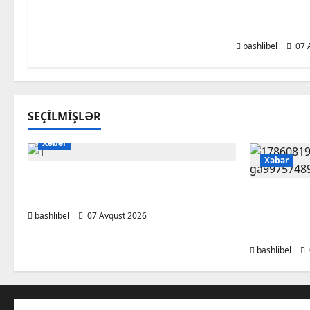
müzakirə ed
olun
bashlibel
07 
SEÇILMIŞLƏR
Xəbər
Xəbər
Başlıbel-Ağcaqız-Qaraçanlı yolu
açıldı – FOTO, VİDEO
Psixoloql
ChatGPT i
bashlibel
07 Avqust 2026
müzakirə 
bashlibel