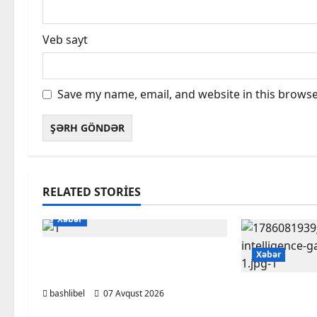
Veb sayt
Save my name, email, and website in this browse
RELATED STORIES
Xəbər
Başlıbel-Ağcaqız-Qaraçanlı
Xəbər
yolu açıldı – FOTO, VİDEO
Psixoloqlar
bashlibel
07 Avqust 2026
ChatGPT ilə