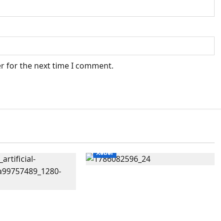
r for the next time I comment.
Xəbər
Altıncı hisləri heç vaxt
aldatmır: yalançını
dan xəbərdarlıq:
gözlərinin içinə baxıb deyən
 şəxsi məsələləri
BÜRCLƏR