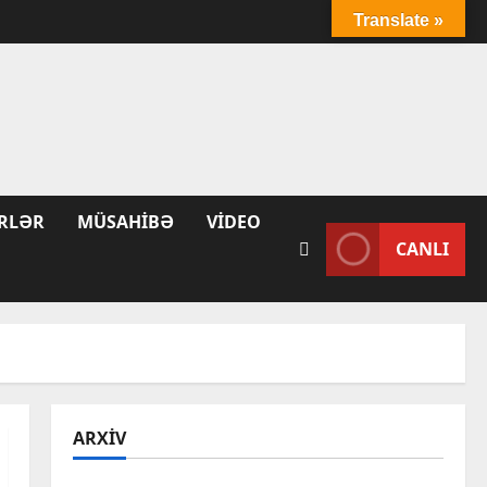
Translate »
RLƏR
MÜSAHIBƏ
VIDEO
CANLI
ARXIV