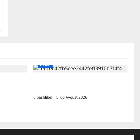
Xəbər
aldatmır:
Kəlbəcərdə bal süzümünə
nə baxıb
başlanıb – FOTO, VİDEO
bashlibel
06 Avqust 2026