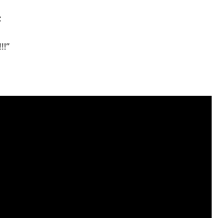
:
!!”