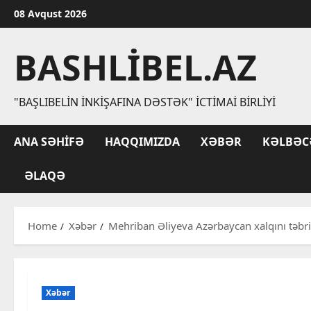
Skip
08 Avqust 2026
to
content
BASHLIBEL.AZ
"BAŞLIBELIN İNKIŞAFINA DƏSTƏK" İCTIMAI BIRLIYI
ANA SƏHIFƏ
HAQQIMIZDA
XƏBƏR
KƏLBƏC
ƏLAQƏ
Home
Xəbər
Mehriban Əliyeva Azərbaycan xalqını təbr
Xəbər