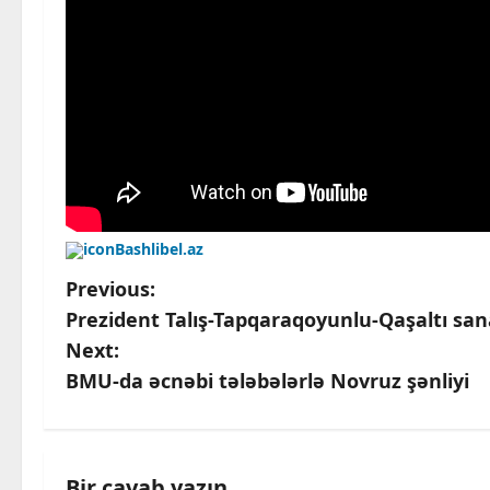
Bashlibel.az
P
Previous:
Prezident Talış-Tapqaraqoyunlu-Qaşaltı sana
o
Next:
s
BMU-da əcnəbi tələbələrlə Novruz şənliyi
t
n
Bir cavab yazın