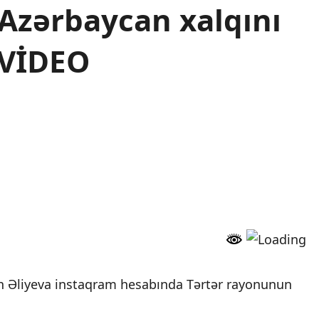
Azərbaycan xalqını
,VİDEO
an Əliyeva instaqram hesabında Tərtər rayonunun