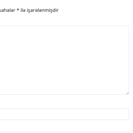
 sahələr
*
ilə işarələnmişdir