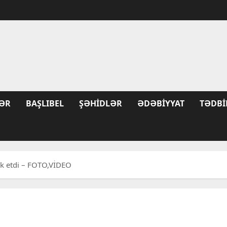
ƏR
BAŞLIBEL
ŞƏHIDLƏR
ƏDƏBIYYAT
TƏDBI
ik etdi – FOTO,VİDEO