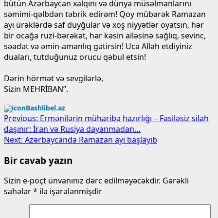
bütün Azərbaycan xalqını və dünya müsəlmanlarını
səmimi-qəlbdən təbrik edirəm! Qoy mübarək Ramazan
ayı ürəklərdə saf duyğular və xoş niyyətlər oyatsın, hər
bir ocağa ruzi-bərəkət, hər kəsin ailəsinə sağlıq, sevinc,
səadət və əmin-amanlıq gətirsin! Uca Allah etdiyiniz
duaları, tutduğunuz orucu qəbul etsin!
Dərin hörmət və sevgilərlə,
Sizin MEHRİBAN”.
Bashlibel.az
Post
Previous:
Ermənilərin müharibə hazırlığı – Fasiləsiz silah
daşınır: İran və Rusiya dayanmadan…
navigation
Next:
Azərbaycanda Ramazan ayı başlayıb
Bir cavab yazın
Sizin e-poçt ünvanınız dərc edilməyəcəkdir.
Gərəkli
sahələr
*
ilə işarələnmişdir