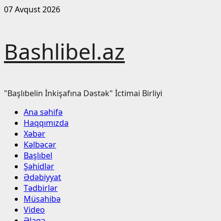
Skip
07 Avqust 2026
to
content
Bashlibel.az
"Başlıbelin İnkişafına Dəstək" İctimai Birliyi
Primary
Ana səhifə
Menu
Haqqımızda
Xəbər
Kəlbəcər
Başlıbel
Şəhidlər
Ədəbiyyat
Tədbirlər
Müsahibə
Video
Əlaqə