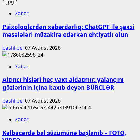
Xəbər
Psixoloqlardan xəbərdarlıq: ChatGPT ilə şəxsi
məsələləri müzakirə edərkən ehtiyatlı olun
bashlibel
07 Avqust 2026
Xəbər
Altıncı hisləri heç vaxt aldatmır: yalançını
gözlərinin içinə baxıb deyən BÜRCLƏR
bashlibel
07 Avqust 2026
Xəbər
Kəlbəcərdə bal süzümünə başlanıb – FOTO,