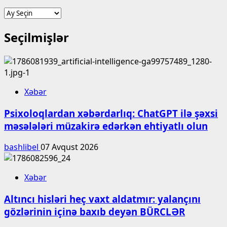
Arxiv
Seçilmişlər
Xəbər
Psixoloqlardan xəbərdarlıq: ChatGPT ilə şəxsi
məsələləri müzakirə edərkən ehtiyatlı olun
bashlibel
07 Avqust 2026
Xəbər
Altıncı hisləri heç vaxt aldatmır: yalançını
gözlərinin içinə baxıb deyən BÜRCLƏR