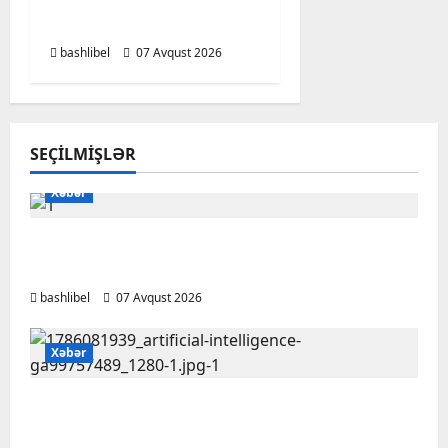
gözlərinin içinə baxıb
deyən BÜRCLƏR
bashlibel
07 Avqust 2026
SEÇILMIŞLƏR
Xəbər
Başlıbel-Ağcaqız-Qaraçanlı yolu açıldı –
FOTO, VİDEO
bashlibel
07 Avqust 2026
Xəbər
Psixoloqlardan xəbərdarlıq: ChatGPT ilə
şəxsi məsələləri müzakirə edərkən