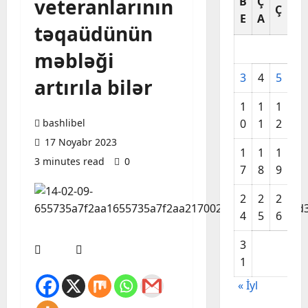
veteranlarının
B
Ç
C
Ç
E
A
A
təqaüdünün
məbləği
3
4
5
6
artırıla bilər
1
1
1
1
bashlibel
0
1
2
3
17 Noyabr 2023
1
1
1
2
3 minutes read
0
7
8
9
0
2
2
2
2
4
5
6
7
3
1
« İyl