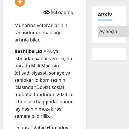
ARXIV
Müharibə veteranlarının
Arxiv
təqaüdünün məbləği
artırıla bilər.
Bashlibel.az
APA
-ya
istinadən xəbər verir ki, bu
barədə Milli Məclisin
İqtisadi siyasət, sənaye və
sahibkarlıq komitəsinin
iclasında “Dövlət sosial
müdafiə fondunun 2024-cü
il büdcəsi haqqında” qanun
layihəsinin müzakirəsi
zamanı bildirilib.
Deputat Vahid Əhmədov