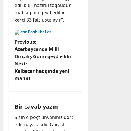
edilib ki, hazırkı təqaüdün
məbləği də qeyd edilən
xərci 33 faiz üstələyir”.
Bashlibel.az
P
Previous:
Azərbaycanda Milli
o
Dirçəliş Günü qeyd edilir
Next:
s
Kəlbəcər haqqında yeni
t
mahnı
n
a
Bir cavab yazın
v
Sizin e-poçt ünvanınız dərc
edilməyəcəkdir.
Gərəkli
i