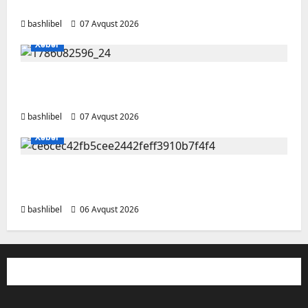
ehtiyatlı olun
bashlibel
07 Avqust 2026
Xəbər
Altıncı hisləri heç vaxt aldatmır: yalançını
gözlərinin içinə baxıb deyən BÜRCLƏR
bashlibel
07 Avqust 2026
Xəbər
Kəlbəcərdə bal süzümünə başlanıb – FOTO,
VİDEO
bashlibel
06 Avqust 2026