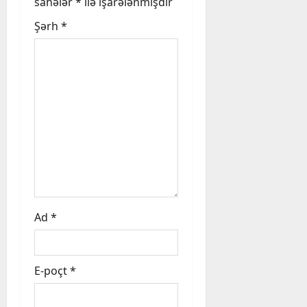
sahələr
*
ilə işarələnmişdir
g
Şərh
*
a
t
i
o
n
Ad
*
E-poçt
*