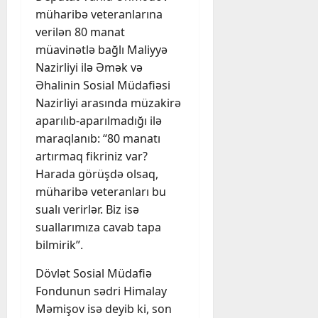
müharibə veteranlarına
verilən 80 manat
müavinətlə bağlı Maliyyə
Nazirliyi ilə Əmək və
Əhalinin Sosial Müdafiəsi
Nazirliyi arasında müzakirə
aparılıb-aparılmadığı ilə
maraqlanıb: “80 manatı
artırmaq fikriniz var?
Harada görüşdə olsaq,
müharibə veteranları bu
sualı verirlər. Biz isə
suallarımıza cavab tapa
bilmirik”.
Dövlət Sosial Müdafiə
Fondunun sədri Himalay
Məmişov isə deyib ki, son