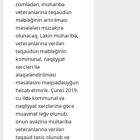
cümlədən, müharibə
veteranlarına təqaüdün
məbləğinin artırılması
məsələləri müzakirə
olunacaq. Lakin müharibə,
veteranlarına verilən
təqaüdün məbləğinin
kommunal, nəqliyyat
xərcləri ilə
əlaqələndirilməsi
məsələsini məqsədəuyğun
hesab etmirik. Çünki 2019-
cu ildə kommunal və
nəqliyyat xərclərinə görə
müavinət ləğv olunub,
onun əvəzinə müharibə
veteranlarına verilən
təqaüd təsis olunub və