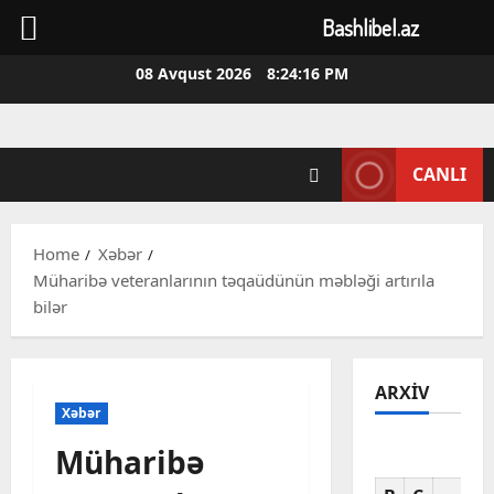
Bashlibel.az
Skip
08 Avqust 2026
8:24:17 PM
to
content
CANLI
Home
Xəbər
Müharibə veteranlarının təqaüdünün məbləği artırıla
bilər
ARXIV
Xəbər
Müharibə
Av