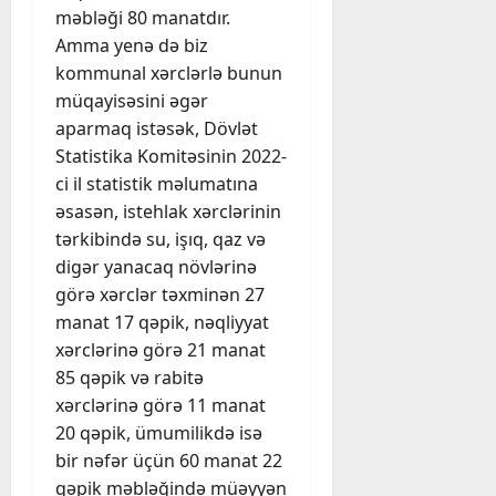
məbləği 80 manatdır.
Amma yenə də biz
kommunal xərclərlə bunun
müqayisəsini əgər
aparmaq istəsək, Dövlət
Statistika Komitəsinin 2022-
ci il statistik məlumatına
əsasən, istehlak xərclərinin
tərkibində su, işıq, qaz və
digər yanacaq növlərinə
görə xərclər təxminən 27
manat 17 qəpik, nəqliyyat
xərclərinə görə 21 manat
85 qəpik və rabitə
xərclərinə görə 11 manat
20 qəpik, ümumilikdə isə
bir nəfər üçün 60 manat 22
qəpik məbləğində müəyyən