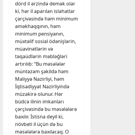
dörd il ərzində demək olar
ki, hər il aparılan islahatlar
çərçivəsində həm minimum
əməkhaqqının, həm
minimum pensiyanın,
müxtəlif sosial ödənişlərin,
müavinətlərin və
təqaüdlərin məbləğləri
artırılıb: “Bu məsələlər
müntəzəm şəkildə həm
Maliyyə Nazirliyi, həm
İqtisadiyyat Nazirliyində
müzakirə olunur. Hər
büdcə ilinin imkanları
çərçivəsində bu məsələlərə
baxılır. İstisna deyil ki,
növbəti il üçün də bu
məsələlərə baxılacaq. O