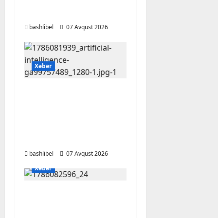
Qaraçanlı yolu açıldı –
FOTO, VİDEO
bashlibel
07 Avqust 2026
Xəbər
Psixoloqlardan
xəbərdarlıq: ChatGPT
ilə şəxsi məsələləri
müzakirə edərkən
ehtiyatlı olun
bashlibel
07 Avqust 2026
Xəbər
Altıncı hisləri heç vaxt
aldatmır: yalançını