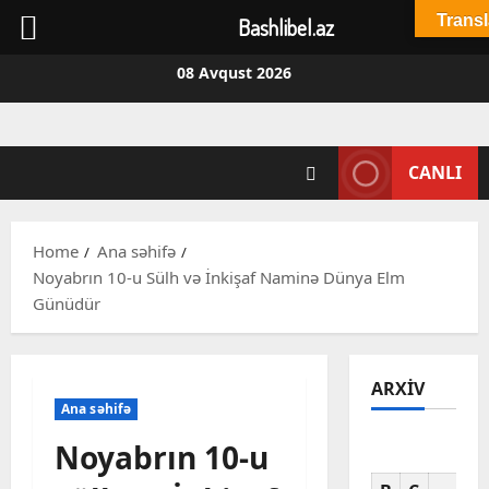
Transl
Bashlibel.az
Skip
08 Avqust 2026
to
content
CANLI
Home
Ana səhifə
Noyabrın 10-u Sülh və İnkişaf Naminə Dünya Elm
Günüdür
ARXIV
Ana səhifə
Noyabrın 10-u
Av