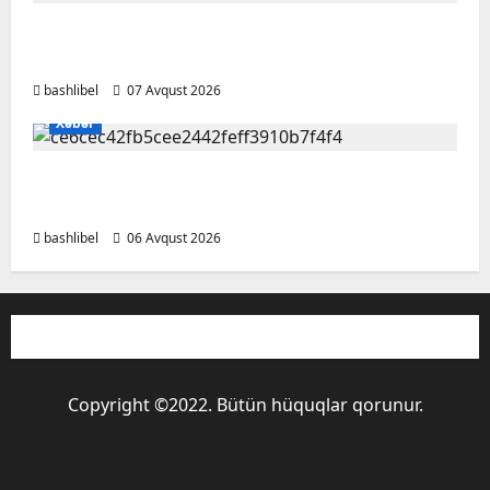
Altıncı hisləri heç vaxt aldatmır: yalançını
gözlərinin içinə baxıb deyən BÜRCLƏR
bashlibel
07 Avqust 2026
Xəbər
Kəlbəcərdə bal süzümünə başlanıb – FOTO,
VİDEO
bashlibel
06 Avqust 2026
Copyright ©2022. Bütün hüquqlar qorunur.