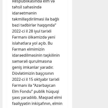
Respublikasında elm və
təhsil sahəsində
idarəetmənin
təkmilləşdirilməsi ilə bağlı
bəzi tədbirlər haqqında”
2022-ci il 28 iyul tarixli
Fərmanı ölkəmizdə yeni
islahatlara yol açıb. Bu
Fərman elmimizin
idarəedilməsinin təşkilinin
səmərəli qurulmasına
geniş imkanlar yaradır.
Dövlətimizin başçısının
2022-ci il 15 oktyabr tarixli
Fərmanı ilə “Azərbaycan
Elm Fondu” publik hüquqi
şəxs yaradılıb. Məqsəd elmi
fəaliyyətin inkişafının, elmin