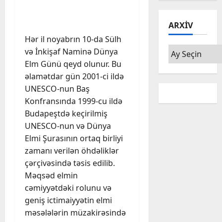
ARXIV
Hər il noyabrın 10-da Sülh
Arxiv
və İnkişaf Naminə Dünya
Elm Günü qeyd olunur. Bu
əlamətdar gün 2001-ci ildə
UNESCO-nun Baş
Konfransında 1999-cu ildə
Budapeştdə keçirilmiş
UNESCO-nun və Dünya
Elmi Şurasının ortaq birliyi
zamanı verilən öhdəliklər
çərçivəsində təsis edilib.
Məqsəd elmin
cəmiyyətdəki rolunu və
geniş ictimaiyyətin elmi
məsələlərin müzakirəsində