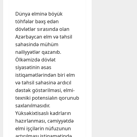
Dünya elminə böyük
töhfələr bəxş edən
dövlətlər sırasında olan
Azərbaycan elm və təhsil
sahəsində mühüm
nailiyyətlər qazanıb.
Ölkəmizdə dövlət
siyasətinin əsas
istiqamətlərindən biri elm
və təhsil sahəsinə ardıcıl
dəstək göstərilməsi, elmi-
texniki potensialın qorunub
saxlanılmasıdır.
Yüksəkixtisaslı kadrların
hazırlanması, cəmiyyətdə
elmi işçilərin nüfuzunun
artırılması istiqamətində