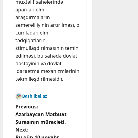
müxtəlif sahələrində
aparılan elmi
araşdırmaların
səmərəliliyinin artırılması, o
cümlədən elmi
tədqiqatların
stimullaşdırılmasının təmin
edilməsi, bu sahədə dövlət
dəstəyinin və dövlət
idarəetmə mexanizmlərinin
təkmilləşdirilməsidir.
Bashlibel.az
P
Previous:
Azərbaycan Mətbuat
o
Şurasının müraciəti.
Next:
s
Bu gün 10 noyabr