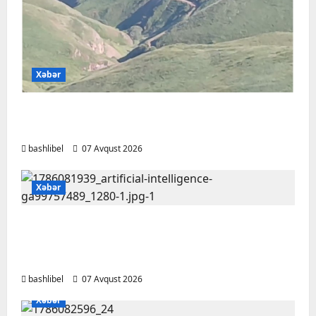
Xəbər
Başlıbel-Ağcaqız-Qaraçanlı yolu açıldı –
FOTO, VİDEO
bashlibel
07 Avqust 2026
Xəbər
Psixoloqlardan xəbərdarlıq: ChatGPT ilə
şəxsi məsələləri müzakirə edərkən
ehtiyatlı olun
bashlibel
07 Avqust 2026
Xəbər