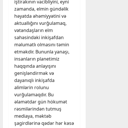
iştirakının vacibliyini, eyni
zamanda, elmin gündəlik
həyatda əhəmiyyətini və
aktuallığını vurğulamaq,
vətəndaşların elm
sahəsindəki inkişafdan
məlumatlı olmasını təmin
etməkdir. Bununla yanaşı,
insanların planetimiz
haqqında anlayışını
genişləndirmək və
dayanıqlı inkişafda
alimlərin rolunu
vurğulamaqdır. Bu
əlamətdar gün hökumət
rəsmilərindən tutmuş
mediaya, məktəb
şagirdlərinə qədər hər kəsə