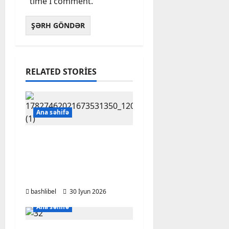
time I comment.
RELATED STORIES
Ana səhifə
Mehriban Əliyevanın
sədrliyi ilə Rəqəmsal
İnkişaf Şurasının ilk
iclası keçirildi – FOTO
bashlibel
30 İyun 2026
Ana səhifə