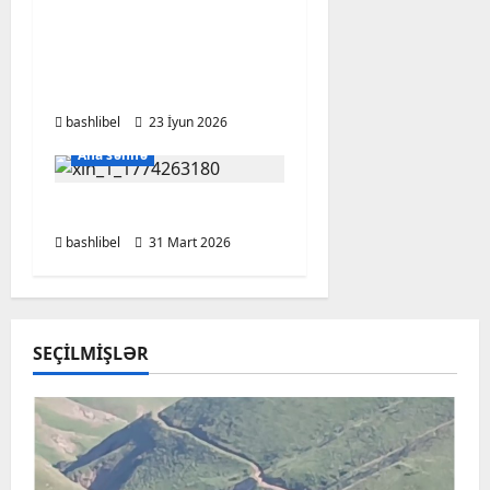
Dövlətə Sədaqət və
Xalqa Xidmətin
Nümunəsi – Sadıqov
Qurban Rza oğlu
bashlibel
23 İyun 2026
Ana səhifə
XİN bəyanat yaydı
bashlibel
31 Mart 2026
SEÇILMIŞLƏR