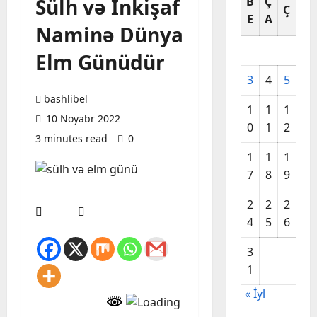
Sülh və İnkişaf
B
Ç
C
Ç
E
A
A
Naminə Dünya
Elm Günüdür
3
4
5
6
bashlibel
1
1
1
1
10 Noyabr 2022
0
1
2
3
3 minutes read
0
1
1
1
2
7
8
9
0
2
2
2
2
4
5
6
7
3
1
« İyl