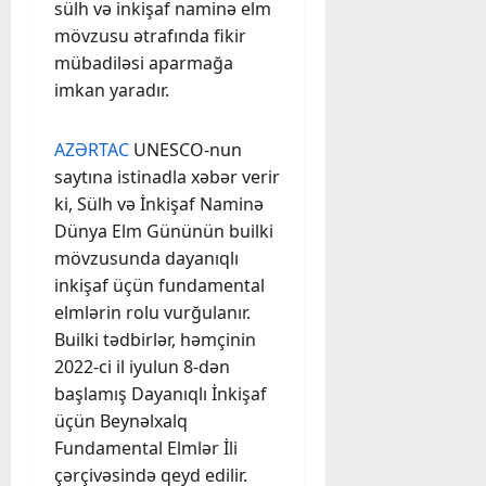
sülh və inkişaf naminə elm
mövzusu ətrafında fikir
mübadiləsi aparmağa
imkan yaradır.
AZƏRTAC
UNESCO-nun
saytına istinadla xəbər verir
ki, Sülh və İnkişaf Naminə
Dünya Elm Gününün builki
mövzusunda dayanıqlı
inkişaf üçün fundamental
elmlərin rolu vurğulanır.
Builki tədbirlər, həmçinin
2022-ci il iyulun 8-dən
başlamış Dayanıqlı İnkişaf
üçün Beynəlxalq
Fundamental Elmlər İli
çərçivəsində qeyd edilir.