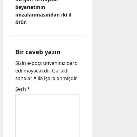
t
bəyanatının
imzalanmasından iki il
n
ötür.
a
v
Bir cavab yazın
i
Sizin e-poçt ünvanınız dərc
edilməyəcəkdir.
Gərəkli
g
sahələr
*
ilə işarələnmişdir
a
Şərh
*
t
i
o