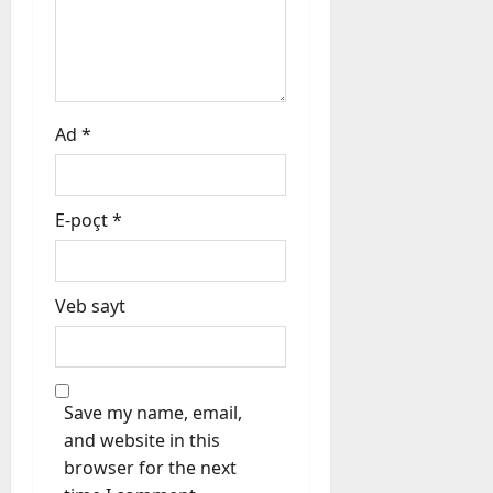
n
Ad
*
E-poçt
*
Veb sayt
Save my name, email,
and website in this
browser for the next