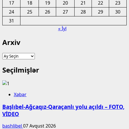
17
18
19
20
21
22
23
24
25
26
27
28
29
30
31
« İyl
Arxiv
Arxiv
Seçilmişlər
Xəbər
Başlıbel-Ağcaqız-Qaraçanlı yolu açıldı – FOTO,
VİDEO
bashlibel
07 Avqust 2026