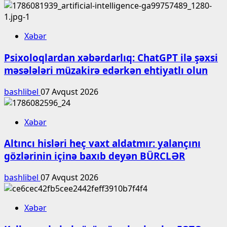
Xəbər
Psixoloqlardan xəbərdarlıq: ChatGPT ilə şəxsi
məsələləri müzakirə edərkən ehtiyatlı olun
bashlibel
07 Avqust 2026
Xəbər
Altıncı hisləri heç vaxt aldatmır: yalançını
gözlərinin içinə baxıb deyən BÜRCLƏR
bashlibel
07 Avqust 2026
Xəbər