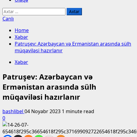
Axtarış:
Canlı
Home
Xəbər
Patruşev: Azərbaycan və Ermənistan arasında sülh
müqaviləsi hazırlanır
Xəbər
Patruşev: Azərbaycan və
Ermənistan arasında sülh
müqaviləsi hazırlanır
bashlibel
04 Noyabr 2023
1 minute read
0