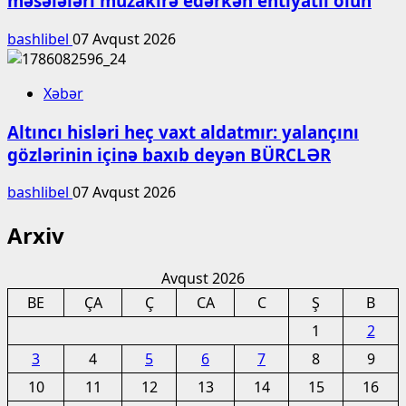
məsələləri müzakirə edərkən ehtiyatlı olun
bashlibel
07 Avqust 2026
Xəbər
Altıncı hisləri heç vaxt aldatmır: yalançını
gözlərinin içinə baxıb deyən BÜRCLƏR
bashlibel
07 Avqust 2026
Arxiv
Avqust 2026
BE
ÇA
Ç
CA
C
Ş
B
1
2
3
4
5
6
7
8
9
10
11
12
13
14
15
16