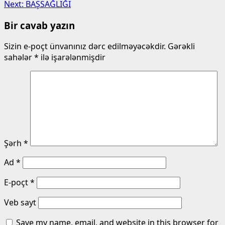
navigation
Next:
BAŞSAĞLIĞI
Bir cavab yazın
Sizin e-poçt ünvanınız dərc edilməyəcəkdir.
Gərəkli
sahələr
*
ilə işarələnmişdir
Şərh
*
Ad
*
E-poçt
*
Veb sayt
Save my name, email, and website in this browser for