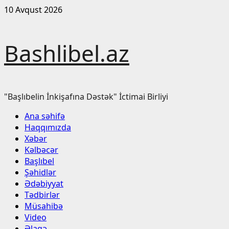
Skip
10 Avqust 2026
to
content
Bashlibel.az
"Başlıbelin İnkişafına Dəstək" İctimai Birliyi
Primary
Ana səhifə
Menu
Haqqımızda
Xəbər
Kəlbəcər
Başlıbel
Şəhidlər
Ədəbiyyat
Tədbirlər
Müsahibə
Video
Əlaqə