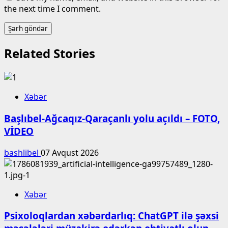
the next time I comment.
Related Stories
Xəbər
Başlıbel-Ağcaqız-Qaraçanlı yolu açıldı – FOTO,
VİDEO
bashlibel
07 Avqust 2026
Xəbər
Psixoloqlardan xəbərdarlıq: ChatGPT ilə şəxsi