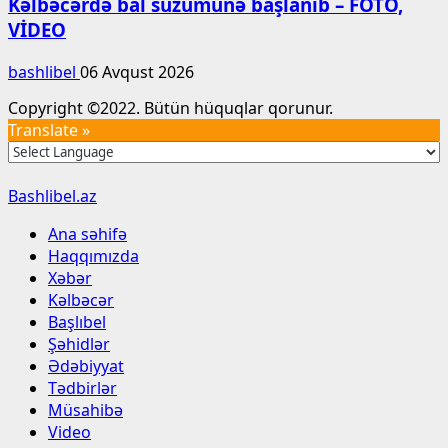
Kəlbəcərdə bal süzümünə başlanıb – FOTO,
VİDEO
bashlibel
06 Avqust 2026
Copyright ©2022. Bütün hüquqlar qorunur.
Translate »
Bashlibel.az
Ana səhifə
Haqqımızda
Xəbər
Kəlbəcər
Başlıbel
Şəhidlər
Ədəbiyyat
Tədbirlər
Müsahibə
Video