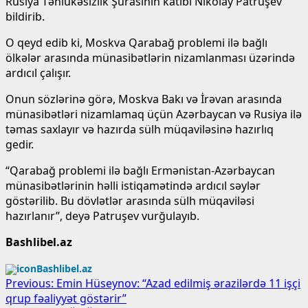
Rusiya Təhlükəsizlik Şurasının katibi Nikolay Patruşev
bildirib.
O qeyd edib ki, Moskva Qarabağ problemi ilə bağlı
ölkələr arasında münasibətlərin nizamlanması üzərində
ardıcıl çalışır.
Onun sözlərinə görə, Moskva Bakı və İrəvan arasında
münasibətləri nizamlamaq üçün Azərbaycan və Rusiya ilə
təmas saxlayır və hazırda sülh müqaviləsinə hazırlıq
gedir.
“Qarabağ problemi ilə bağlı Ermənistan-Azərbaycan
münasibətlərinin həlli istiqamətində ardıcıl səylər
göstərilib. Bu dövlətlər arasında sülh müqaviləsi
hazırlanır”, deyə Patruşev vurğulayıb.
Bashlibel.az
Bashlibel.az
Post
Previous:
Emin Hüseynov: “Azad edilmiş ərazilərdə 11 işçi
qrup fəaliyyət göstərir”