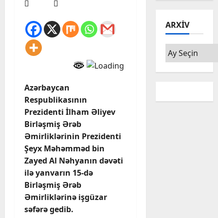
ARXIV
Arxiv
Azərbaycan
Respublikasının
Prezidenti İlham Əliyev
Birləşmiş Ərəb
Əmirliklərinin Prezidenti
Şeyx Məhəmməd bin
Zayed Al Nəhyanın dəvəti
ilə yanvarın 15-də
Birləşmiş Ərəb
Əmirliklərinə işgüzar
səfərə gedib.