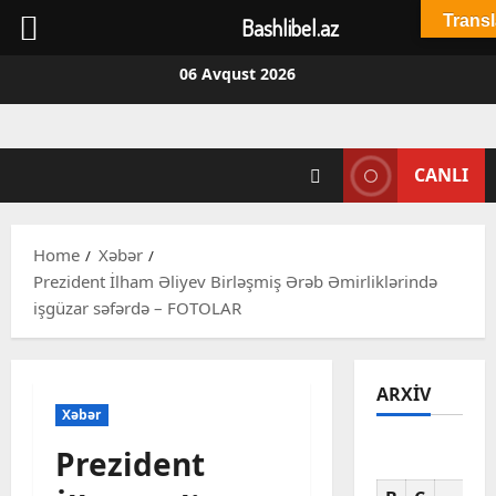
Transl
Bashlibel.az
Skip
06 Avqust 2026
to
content
CANLI
Home
Xəbər
Prezident İlham Əliyev Birləşmiş Ərəb Əmirliklərində
işgüzar səfərdə – FOTOLAR
ARXIV
Xəbər
Prezident
Av