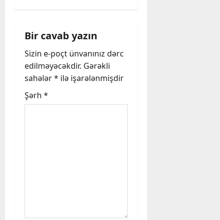
n
a
Bir cavab yazın
v
Sizin e-poçt ünvanınız dərc
edilməyəcəkdir.
Gərəkli
i
sahələr
*
ilə işarələnmişdir
g
Şərh
*
a
t
i
o
n