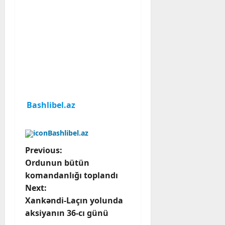
Bashlibel.az
Bashlibel.az
P
Previous:
Ordunun bütün
o
komandanlığı toplandı
Next:
s
Xankəndi-Laçın yolunda
t
aksiyanın 36-cı günü