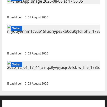
BAŞLIBELDƏ YENİLİKLƏR
bashlibel
05 Avqust 2026
Xəbər
Bakı Qızlar Universitetinin tələbələri bu
universitetlərə köçürüləcək
bashlibel
03 Avqust 2026
Xəbər
Bu qanunlarda dəyişiklik təsdiqləndi
bashlibel
03 Avqust 2026