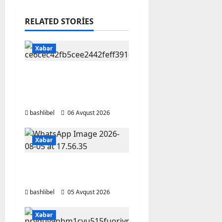
RELATED STORIES
Xəbər
Kəlbəcərdə bal
süzümünə başlanıb –
FOTO, VİDEO
bashlibel
06 Avqust 2026
Xəbər
BAŞLIBELDƏ
YENİLİKLƏR
bashlibel
05 Avqust 2026
Xəbər