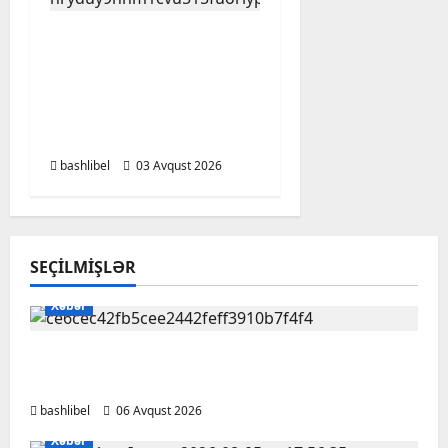
Bakı Qızlar
Universitetinin
tələbələri bu
universitetlərə
köçürüləcək
bashlibel
03 Avqust 2026
SEÇILMIŞLƏR
Xəbər
Kəlbəcərdə bal süzümünə başlanıb – FOTO,
VİDEO
bashlibel
06 Avqust 2026
Xəbər