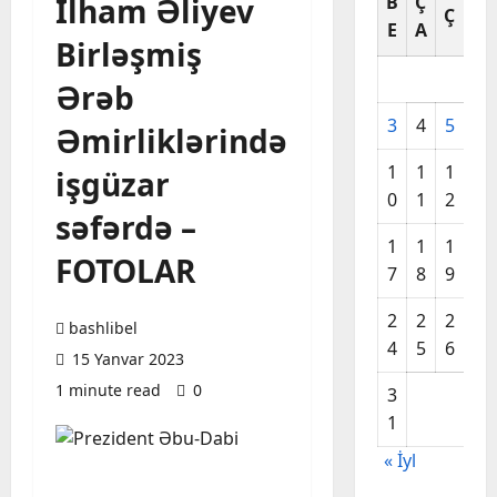
İlham Əliyev
B
Ç
C
Ç
E
A
A
Birləşmiş
Ərəb
3
4
5
6
Əmirliklərində
1
1
1
1
işgüzar
0
1
2
3
səfərdə –
1
1
1
2
FOTOLAR
7
8
9
0
2
2
2
2
bashlibel
4
5
6
7
15 Yanvar 2023
1 minute read
0
3
1
« İyl