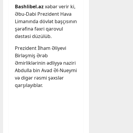
Bashlibel.az
xəbər verir ki,
Əbu-Dabi Prezident Hava
Limanında dövlət başçısının
şərəfinə fəxri qarovul
dəstəsi düzülüb.
Prezident İlham Əliyevi
Birləşmiş Ərəb
Əmirliklərinin ədliyyə naziri
Abdulla bin Avad Əl-Nueymi
və digər rəsmi şəxslər
qarşılayıblar.