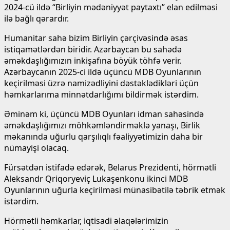
2024-cü ildə “Birliyin mədəniyyət paytaxtı” elan edilməsi
ilə bağlı qərardır.
Humanitar sahə bizim Birliyin çərçivəsində əsas
istiqamətlərdən biridir. Azərbaycan bu sahədə
əməkdaşlığımızın inkişafına böyük töhfə verir.
Azərbaycanın 2025-ci ildə üçüncü MDB Oyunlarının
keçirilməsi üzrə namizədliyini dəstəklədikləri üçün
həmkarlarıma minnətdarlığımı bildirmək istərdim.
Əminəm ki, üçüncü MDB Oyunları idman sahəsində
əməkdaşlığımızı möhkəmləndirməklə yanaşı, Birlik
məkanında uğurlu qarşılıqlı fəaliyyətimizin daha bir
nümayişi olacaq.
Fürsətdən istifadə edərək, Belarus Prezidenti, hörmətli
Aleksandr Qriqoryeviç Lukaşenkonu ikinci MDB
Oyunlarının uğurla keçirilməsi münasibətilə təbrik etmək
istərdim.
Hörmətli həmkarlar, iqtisadi əlaqələrimizin