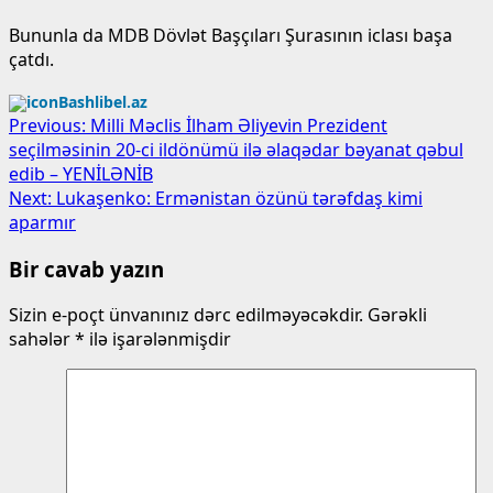
Bununla da MDB Dövlət Başçıları Şurasının iclası başa
çatdı.
Bashlibel.az
Post
Previous:
Milli Məclis İlham Əliyevin Prezident
seçilməsinin 20-ci ildönümü ilə əlaqədar bəyanat qəbul
navigation
edib – YENİLƏNİB
Next:
Lukaşenko: Ermənistan özünü tərəfdaş kimi
aparmır
Bir cavab yazın
Sizin e-poçt ünvanınız dərc edilməyəcəkdir.
Gərəkli
sahələr
*
ilə işarələnmişdir