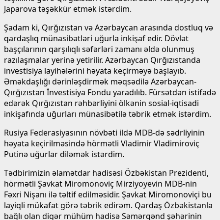
Japarova təşəkkür etmək istərdim.
Şadam ki, Qırğızıstan və Azərbaycan arasında dostluq və
qardaşlıq münasibətləri uğurla inkişaf edir. Dövlət
başçılarının qarşılıqlı səfərləri zamanı əldə olunmuş
razılaşmalar yerinə yetirilir. Azərbaycan Qırğızıstanda
investisiya layihələrini həyata keçirməyə başlayıb.
Əməkdaşlığı dərinləşdirmək məqsədilə Azərbaycan-
Qırğızıstan İnvestisiya Fondu yaradılıb. Fürsətdən istifadə
edərək Qırğızıstan rəhbərliyini ölkənin sosial-iqtisadi
inkişafında uğurları münasibətilə təbrik etmək istərdim.
Rusiya Federasiyasının növbəti ildə MDB-də sədrliyinin
həyata keçirilməsində hörmətli Vladimir Vladimiroviç
Putinə uğurlar diləmək istərdim.
Tədbirimizin əlamətdar hadisəsi Özbəkistan Prezidenti,
hörmətli Şavkat Miromonoviç Mirziyoyevin MDB-nin
Fəxri Nişanı ilə təltif edilməsidir. Şavkat Miromonoviçi bu
layiqli mükafat görə təbrik edirəm. Qardaş Özbəkistanla
bağlı olan digər mühüm hadisə Səmərqənd şəhərinin