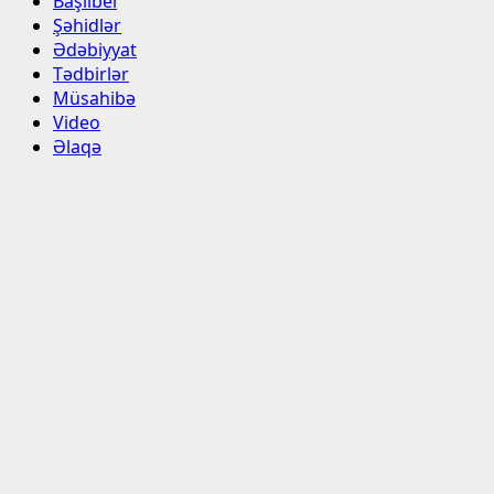
Başlıbel
Şəhidlər
Ədəbiyyat
Tədbirlər
Müsahibə
Video
Əlaqə