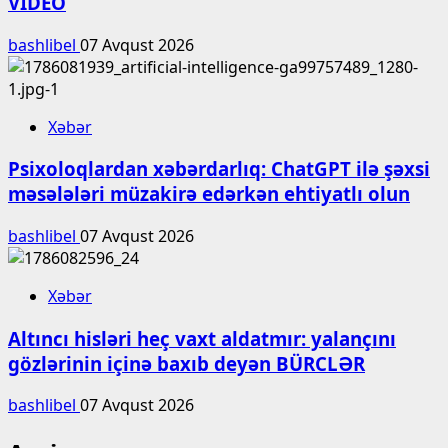
VİDEO
bashlibel
07 Avqust 2026
Xəbər
Psixoloqlardan xəbərdarlıq: ChatGPT ilə şəxsi
məsələləri müzakirə edərkən ehtiyatlı olun
bashlibel
07 Avqust 2026
Xəbər
Altıncı hisləri heç vaxt aldatmır: yalançını
gözlərinin içinə baxıb deyən BÜRCLƏR
bashlibel
07 Avqust 2026