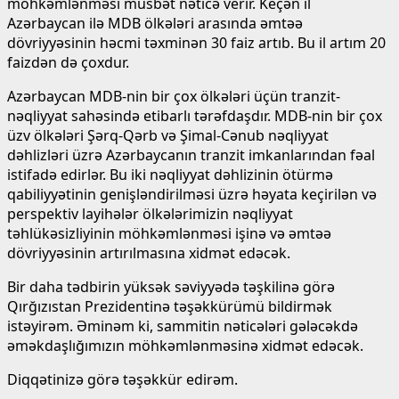
möhkəmlənməsi müsbət nəticə verir. Keçən il
Azərbaycan ilə MDB ölkələri arasında əmtəə
dövriyyəsinin həcmi təxminən 30 faiz artıb. Bu il artım 20
faizdən də çoxdur.
Azərbaycan MDB-nin bir çox ölkələri üçün tranzit-
nəqliyyat sahəsində etibarlı tərəfdaşdır. MDB-nin bir çox
üzv ölkələri Şərq-Qərb və Şimal-Cənub nəqliyyat
dəhlizləri üzrə Azərbaycanın tranzit imkanlarından fəal
istifadə edirlər. Bu iki nəqliyyat dəhlizinin ötürmə
qabiliyyətinin genişləndirilməsi üzrə həyata keçirilən və
perspektiv layihələr ölkələrimizin nəqliyyat
təhlükəsizliyinin möhkəmlənməsi işinə və əmtəə
dövriyyəsinin artırılmasına xidmət edəcək.
Bir daha tədbirin yüksək səviyyədə təşkilinə görə
Qırğızıstan Prezidentinə təşəkkürümü bildirmək
istəyirəm. Əminəm ki, sammitin nəticələri gələcəkdə
əməkdaşlığımızın möhkəmlənməsinə xidmət edəcək.
Diqqətinizə görə təşəkkür edirəm.