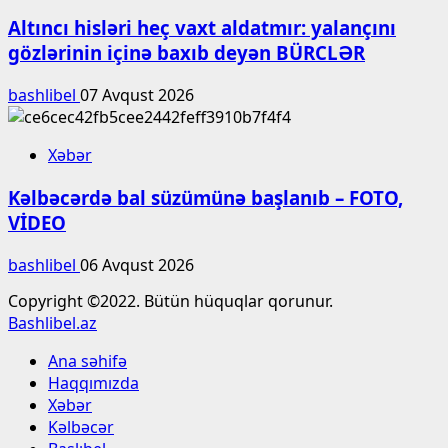
Altıncı hisləri heç vaxt aldatmır: yalançını
gözlərinin içinə baxıb deyən BÜRCLƏR
bashlibel
07 Avqust 2026
Xəbər
Kəlbəcərdə bal süzümünə başlanıb – FOTO,
VİDEO
bashlibel
06 Avqust 2026
Copyright ©2022. Bütün hüquqlar qorunur.
Bashlibel.az
Ana səhifə
Haqqımızda
Xəbər
Kəlbəcər