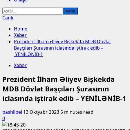
Axtarış:
Canlı
Home
Xəbər
Prezident İlham Əliyev Bişkekdə MDB Dövlət
Başçıları Şurasının iclasında iştirak edib –
YENİLƏNİB-1
Xəbər
Prezident İlham Əliyev Bişkekdə
MDB Dövlət Başçıları Şurasının
iclasında iştirak edib – YENİLƏNİB-1
bashlibel
13 Oktyabr 2023
5 minutes read
0