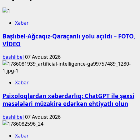
Xəbər
Başlıbel-Ağcaqız-Qaraçanlı yolu açıldı – FOTO,
VİDEO
bashlibel
07 Avqust 2026
Xəbər
Psixoloqlardan xəbərdarlıq: ChatGPT ilə şəxsi
məsələləri müzakirə edərkən ehtiyatlı olun
bashlibel
07 Avqust 2026
Xəbər