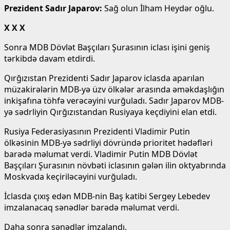
Prezident Sadır Japarov:
Sağ olun İlham Heydər oğlu.
X X X
Sonra MDB Dövlət Başçıları Şurasının iclası işini geniş
tərkibdə davam etdirdi.
Qırğızıstan Prezidenti Sadır Japarov iclasda aparılan
müzakirələrin MDB-yə üzv ölkələr arasında əməkdaşlığın
inkişafına töhfə verəcəyini vurğuladı. Sadır Japarov MDB-
yə sədrliyin Qırğızıstandan Rusiyaya keçdiyini elan etdi.
Rusiya Federasiyasının Prezidenti Vladimir Putin
ölkəsinin MDB-yə sədrliyi dövründə prioritet hədəfləri
barədə məlumat verdi. Vladimir Putin MDB Dövlət
Başçıları Şurasının növbəti iclasının gələn ilin oktyabrında
Moskvada keçiriləcəyini vurğuladı.
İclasda çıxış edən MDB-nin Baş katibi Sergey Lebedev
imzalanacaq sənədlər barədə məlumat verdi.
Daha sonra sənədlər imzalandı.