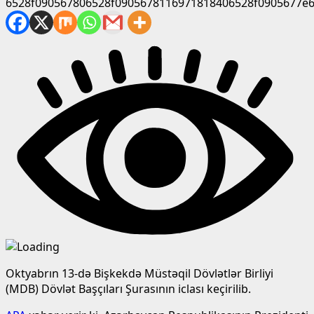
Oktyabrın 13-də Bişkekdə Müstəqil Dövlətlər Birliyi
(MDB) Dövlət Başçıları Şurasının iclası keçirilib.