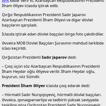
APA
xəbər verir ki, Azərbaycan Respublikasının Prezidenti
İlham Əliyev iclasda iştirak edib.
Qırğız Respublikasının Prezidenti Sadır Japarov
Azərbaycan Prezidenti İlham Əliyevi və digər dövlət
başçılarını qarşıladı.
İclasda iştirak edən dövlət başçıları birgə foto çəkdirdilər.
Əvvəlcə MDB Dövlət Başçıları Şurasının məhdud tərkibdə
iclası keçirildi.
Qırğızıstan Prezidenti
Sadır Japarov
dedi:
– Çıxış üçün söz Azərbaycan Respublikasının Prezidenti
İlham Heydər oğlu Əliyevə verilir. İlham Heydər oğlu,
buyurun, söz Sizindir.
Prezident İlham Əliyev
iclasda çıxış edərək dedi:
– Hörmətli Sadır Nurqojoyeviç, hörmətli dövlət başçıları.
Əvvəlcə, qonaqpərvərliyə və tədbirin yüksək səviyyədə
təşkilinə görə Qırğızıstan Prezidenti Sadır Nurqojoyeviç