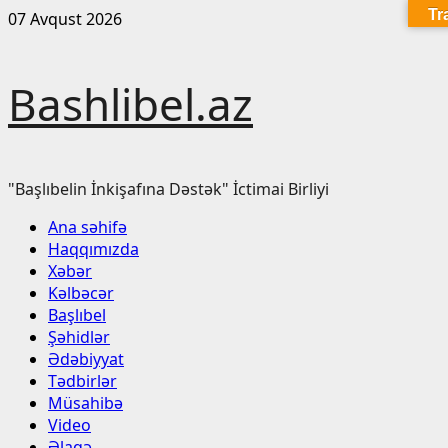
Tr
Skip
07 Avqust 2026
to
content
Bashlibel.az
"Başlıbelin İnkişafına Dəstək" İctimai Birliyi
Primary
Ana səhifə
Menu
Haqqımızda
Xəbər
Kəlbəcər
Başlıbel
Şəhidlər
Ədəbiyyat
Tədbirlər
Müsahibə
Video
Əlaqə