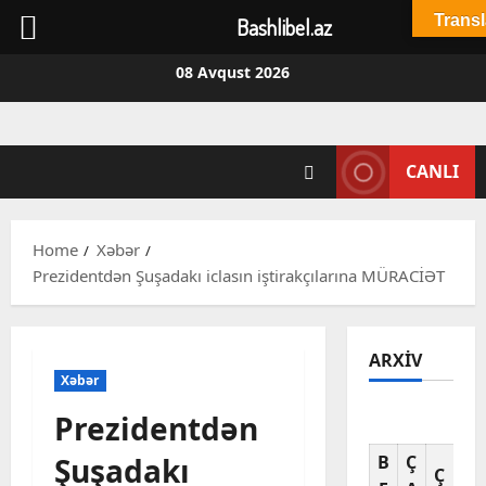
Transl
Bashlibel.az
Skip
08 Avqust 2026
to
content
CANLI
Home
Xəbər
Prezidentdən Şuşadakı iclasın iştirakçılarına MÜRACİƏT
ARXIV
Xəbər
Prezidentdən
Av
Şuşadakı
B
Ç
C
Ç