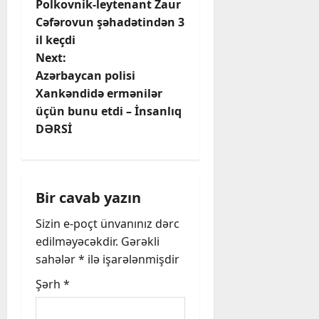
Polkovnik-leytenant Zaur
o
Cəfərovun şəhadətindən 3
il keçdi
s
Next:
t
Azərbaycan polisi
Xankəndidə ermənilər
n
üçün bunu etdi – İnsanlıq
DƏRSİ
a
v
i
Bir cavab yazın
Sizin e-poçt ünvanınız dərc
g
edilməyəcəkdir.
Gərəkli
a
sahələr
*
ilə işarələnmişdir
t
Şərh
*