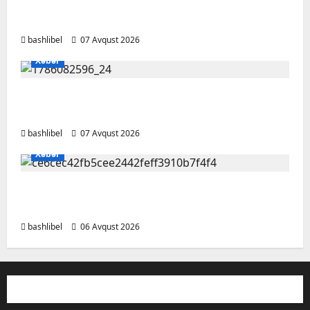
şəxsi məsələləri müzakirə edərkən
ehtiyatlı olun
bashlibel
07 Avqust 2026
Xəbər
Altıncı hisləri heç vaxt aldatmır: yalançını
gözlərinin içinə baxıb deyən BÜRCLƏR
bashlibel
07 Avqust 2026
Xəbər
Kəlbəcərdə bal süzümünə başlanıb – FOTO,
VİDEO
bashlibel
06 Avqust 2026