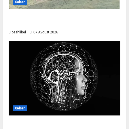
Xəbər
Başlıbel-Ağcaqız-Qaraçanlı yolu açıldı –
FOTO, VİDEO
bashlibel
07 Avqust 2026
Xəbər
Psixoloqlardan xəbərdarlıq: ChatGPT ilə