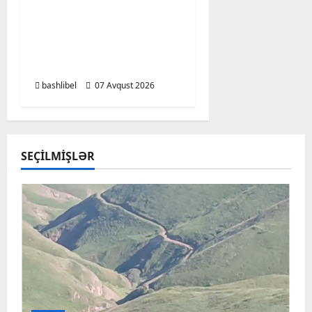
Altıncı hisləri heç vaxt
aldatmır: yalançını
gözlərinin içinə baxıb
deyən BÜRCLƏR
bashlibel
07 Avqust 2026
SEÇILMIŞLƏR