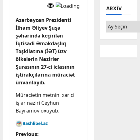
ARXIV
Azərbaycan Prezidenti
Arxiv
İlham Əliyev Şuşa
şəhərində keçirilən
İqtisadi Əməkdaşlıq
Təşkilatına (İƏT) üzv
ölkələrin Nazirlər
Şurasının 27-ci iclasının
iştirakçılarına müraciət
ünvanlayıb.
Müraciətin mətnini xarici
işlər naziri Ceyhun
Bayramov oxuyub.
Bashlibel.az
P
Previous: