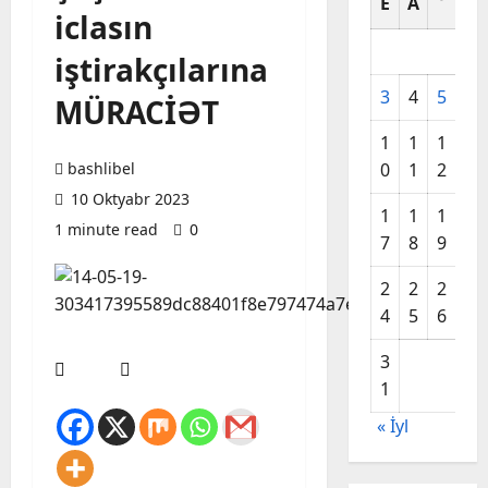
E
A
A
iclasın
iştirakçılarına
3
4
5
6
MÜRACİƏT
1
1
1
1
bashlibel
0
1
2
3
10 Oktyabr 2023
1
1
1
2
1 minute read
0
7
8
9
0
2
2
2
2
4
5
6
7
3
1
« İyl