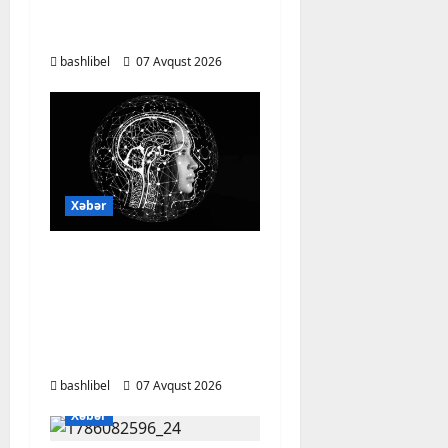
Qaraçanlı yolu açıldı –
FOTO, VİDEO
bashlibel
07 Avqust 2026
Xəbər
Psixoloqlardan
xəbərdarlıq: ChatGPT
ilə şəxsi məsələləri
müzakirə edərkən
ehtiyatlı olun
bashlibel
07 Avqust 2026
Xəbər