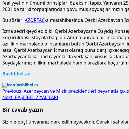
fəaliyyətinin ümumi prinsipləri öz əksini tapıb. Yanvarın
200 ildə tarixi torpaqlarından qovulmuş soydaşlarımızın ge
Bu sözləri
AZƏRTAC
-a müsahibəsində Qərbi Azərbaycan İcma
İcma sədri qeyd edib ki, Qərbi Azərbaycana Qayıdış Konsep
köçürülməsi istəyi ilə bağlıdır. Amma burada bir incə məq
azı ilkin mərhələdə o insanların bütün Qərbi Azərbaycan, i
atsa, Qərbi Azərbaycan İcması olaraq buna qarşı çıxacağıq
Azərbaycanla sərhəd rayonlarda yerləşən, xüsusilə Qarabağ
Soydaşlarımızın ilkin mərhələdə həmin ərazilərə köçürülməs
Bashlibel.az
Bashlibel.az
Post
Previous:
Azərbaycan və Misir prezidentləri bəyanatla çıxı
Next:
BAŞLIBEL ZİYALILARI
navigation
Bir cavab yazın
Sizin e-poçt ünvanınız dərc edilməyəcəkdir.
Gərəkli sahələ