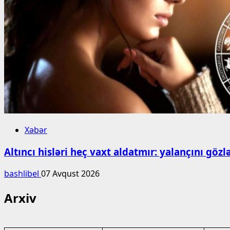
Xəbər
Altıncı hisləri heç vaxt aldatmır: yalançını gö
bashlibel
07 Avqust 2026
Arxiv