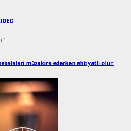
 VİDEO
məsələləri müzakirə edərkən ehtiyatlı olun