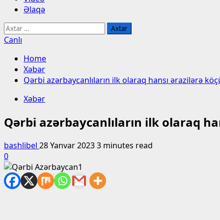
Əlaqə
Axtarış:
Canlı
Home
Xəbər
Qərbi azərbaycanlıların ilk olaraq hansı ərazilərə kö
Xəbər
Qərbi azərbaycanlıların ilk olaraq h
bashlibel
28 Yanvar 2023
3 minutes read
0