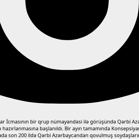
lar İcmasının bir qrup nümayəndəsi ilə görüşündə Qərbi Azə
n hazırlanmasına başlanıldı. Bir ayın tamamında Konsepsiy
urada son 200 ildə Qərbi Azərbaycandan qovulmuş soydaşları