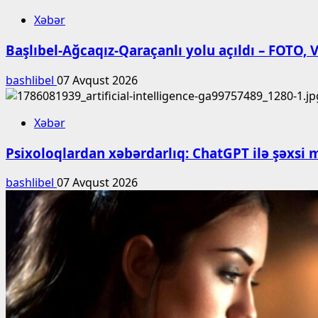
Xəbər
Başlıbel-Ağcaqız-Qaraçanlı yolu açıldı – FOTO,
bashlibel
07 Avqust 2026
Xəbər
Psixoloqlardan xəbərdarlıq: ChatGPT ilə şəxsi 
bashlibel
07 Avqust 2026