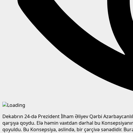
Dekabrın 24-də Prezident İlham Əliyev Qərbi Azərbaycanlı
qarşıya qoydu. Elə həmin vaxtdan dərhal bu Konsepsiyanı
qoyuldu. Bu Konsepsiya, əslində, bir çərçivə sənədidir. B