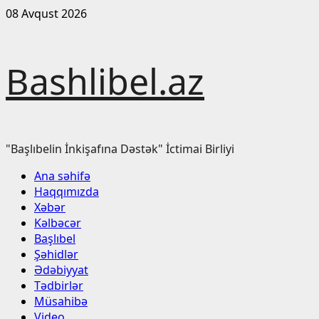
Skip
08 Avqust 2026
to
content
Bashlibel.az
"Başlıbelin İnkişafına Dəstək" İctimai Birliyi
Primary
Ana səhifə
Menu
Haqqımızda
Xəbər
Kəlbəcər
Başlıbel
Şəhidlər
Ədəbiyyat
Tədbirlər
Müsahibə
Video