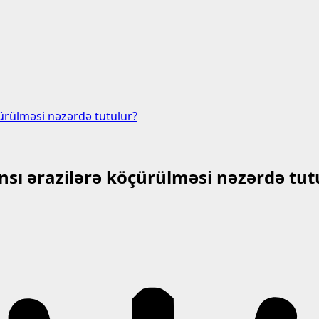
çürülməsi nəzərdə tutulur?
ansı ərazilərə köçürülməsi nəzərdə tut