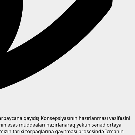
rbaycana qayıdış Konsepsiyasının hazırlanması vəzifəsini
anın əsas müddəaları hazırlanaraq yekun sənəd ortaya
mızın tarixi torpaqlarına qayıtması prosesində İcmanın