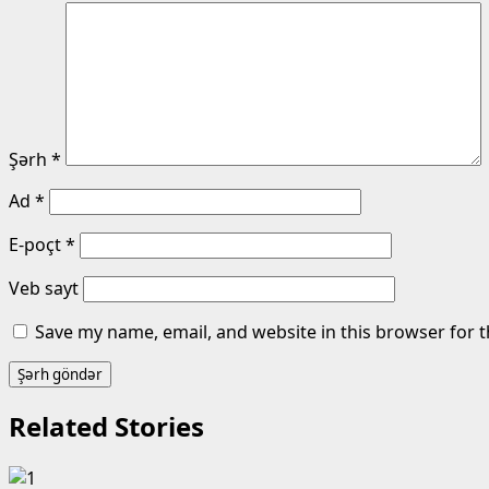
Şərh
*
Ad
*
E-poçt
*
Veb sayt
Save my name, email, and website in this browser for 
Related Stories