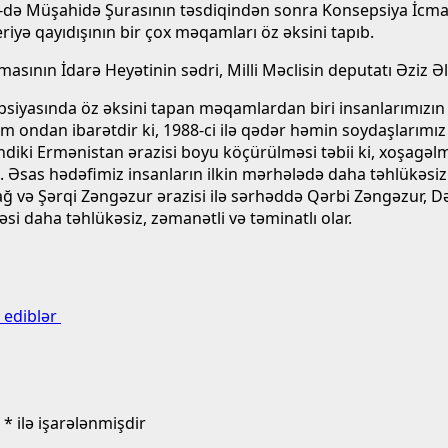
 25-də Müşahidə Şurasının təsdiqindən sonra Konsepsiya İcma
riyə qayıdışının bir çox məqamları öz əksini tapıb.
sının İdarə Heyətinin sədri, Milli Məclisin deputatı Əziz Əl
siyasında öz əksini tapan məqamlardan biri insanlarımızın ö
am ondan ibarətdir ki, 1988-ci ilə qədər həmin soydaşlarım
ndiki Ermənistan ərazisi boyu köçürülməsi təbii ki, xoşagəlm
. Əsas hədəfimiz insanların ilkin mərhələdə daha təhlükəsi
 və Şərqi Zəngəzur ərazisi ilə sərhəddə Qərbi Zəngəzur, Də
i daha təhlükəsiz, zəmanətli və təminatlı olar.
ş ediblər
r
*
ilə işarələnmişdir