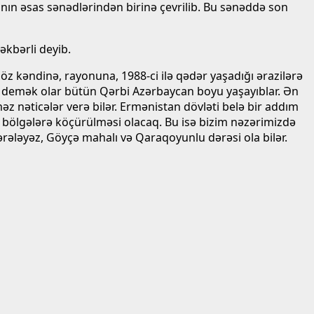
nın əsas sənədlərindən birinə çevrilib. Bu sənəddə son
əkbərli deyib.
z kəndinə, rayonuna, 1988-ci ilə qədər yaşadığı ərazilərə
ız demək olar bütün Qərbi Azərbaycan boyu yaşayıblar. Ən
əz nəticələr verə bilər. Ermənistan dövləti belə bir addım
z bölgələrə köçürülməsi olacaq. Bu isə bizim nəzərimizdə
rələyəz, Göyçə mahalı və Qaraqoyunlu dərəsi ola bilər.