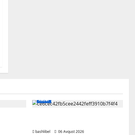
Xəbər
aldatmır:
Kəlbəcərdə bal süzümünə
nə baxıb
başlanıb – FOTO, VİDEO
bashlibel
06 Avqust 2026