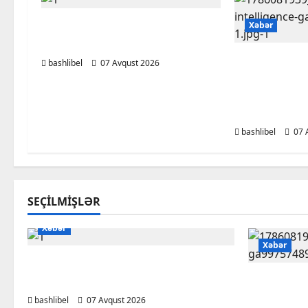
Başlıbel-Ağcaqız-Qaraçanlı
Xəbər
yolu açıldı – FOTO, VİDEO
Psixoloqlar
bashlibel
07 Avqust 2026
ChatGPT ilə
müzakirə ed
olun
bashlibel
07 
SEÇILMIŞLƏR
Xəbər
Xəbər
Başlıbel-Ağcaqız-Qaraçanlı yolu
açıldı – FOTO, VİDEO
Psixoloql
ChatGPT i
bashlibel
07 Avqust 2026