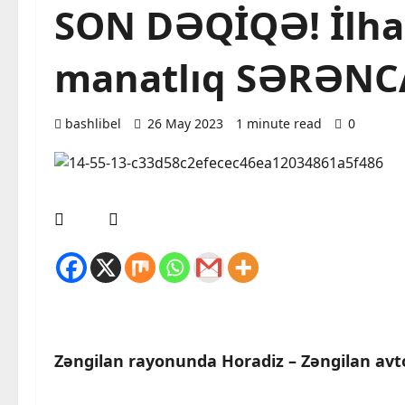
SON DƏQİQƏ! İlha
manatlıq SƏRƏNC
bashlibel
26 May 2023
1 minute read
0
Zəngilan rayonunda Horadiz – Zəngilan avto