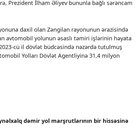
, Prezident İlham Əliyev bununla bağlı sərəncam
yonuna daxil olan Zəngilan rayonunun ərazisində
 avtomobil yolunun əsaslı təmiri işlərinin həyata
2023-cü il dövlət büdcəsində nəzərdə tutulmuş
omobil Yolları Dövlət Agentliyinə 31,4 milyon
nəlxalq dəmir yol marşrutlarının bir hissəsinə