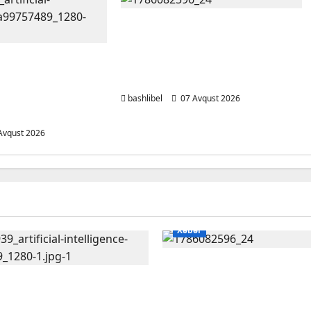
Altıncı hisləri heç vaxt
aldatmır: yalançını
dan xəbərdarlıq:
gözlərinin içinə baxıb deyən
 şəxsi məsələləri
BÜRCLƏR
ərkən ehtiyatlı
bashlibel
07 Avqust 2026
Avqust 2026
Xəbər
Altıncı hisləri heç vaxt 
ardan xəbərdarlıq:
yalançını gözlərinin içi
lə şəxsi məsələləri
deyən BÜRCLƏR