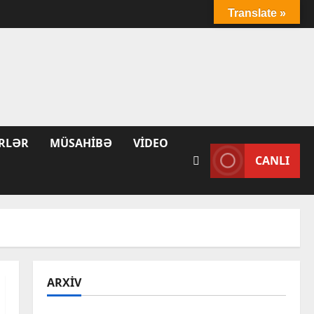
Translate »
RLƏR
MÜSAHIBƏ
VIDEO
CANLI
ARXIV