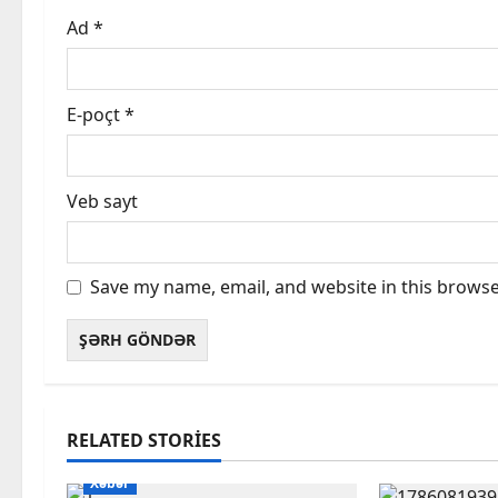
n
Ad
*
E-poçt
*
Veb sayt
Save my name, email, and website in this browse
RELATED STORIES
Xəbər