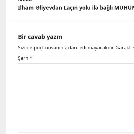
s
İlham Əliyevdən Laçın yolu ilə bağlı MÜH
t
n
a
Bir cavab yazın
Sizin e-poçt ünvanınız dərc edilməyəcəkdir.
Gərəkli
v
Şərh
*
i
g
a
t
i
o