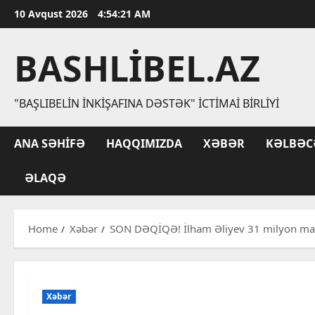
Skip
10 Avqust 2026
4:54:22 AM
to
content
BASHLIBEL.AZ
"BAŞLIBELIN İNKIŞAFINA DƏSTƏK" İCTIMAI BIRLIYI
ANA SƏHIFƏ
HAQQIMIZDA
XƏBƏR
KƏLBƏC
ƏLAQƏ
Home
Xəbər
SON DƏQİQƏ! İlham Əliyev 31 milyon ma
Xəbər