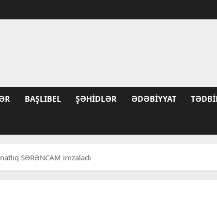
ƏR
BAŞLIBEL
ŞƏHIDLƏR
ƏDƏBIYYAT
TƏDBI
natlıq SƏRƏNCAM imzaladı