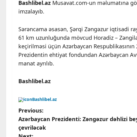
Bashlibel.az
Musavat.com-un məlumatına görə
imzalayıb.
Sərəncama əsasən, Şərqi Zəngəzur iqtisadi ra
61 km uzunluğunda mövcud Horadiz – Zəngilan
keçirilməsi üçün Azərbaycan Respublikasının 
Prezidentin ehtiyat fondundan Azərbaycan Avt
manat ayrılıb.
Bashlibel.az
Bashlibel.az
P
Previous:
Azərbaycan Prezidenti: Zəngəzur dəhlizi bey
o
çevriləcək
Next: