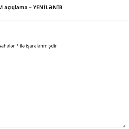
ÜM açıqlama – YENİLƏNİB
 sahələr
*
ilə işarələnmişdir