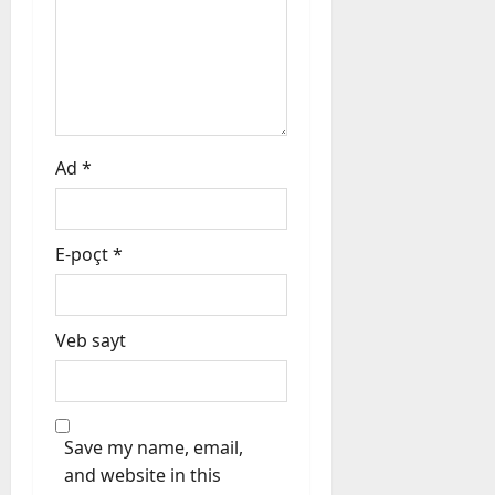
o
n
Ad
*
E-poçt
*
Veb sayt
Save my name, email,
and website in this