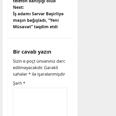
o
telefon danışığı olub
Next:
s
İş adamı Sərvər Bəşirliyə
t
maşın bağışladı, “Yeni
Müsavat” təqdim etdi
n
a
Bir cavab yazın
v
Sizin e-poçt ünvanınız dərc
i
edilməyəcəkdir.
Gərəkli
sahələr
*
ilə işarələnmişdir
g
Şərh
*
a
t
i