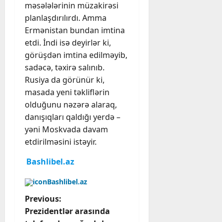
məsələlərinin müzakirəsi
planlaşdırılırdı. Amma
Ermənistan bundan imtina
etdi. İndi isə deyirlər ki,
görüşdən imtina edilməyib,
sadəcə, təxirə salınıb.
Rusiya da görünür ki,
masada yeni təkliflərin
olduğunu nəzərə alaraq,
danışıqları qaldığı yerdə –
yəni Moskvada davam
etdirilməsini istəyir.
Bashlibel.az
Bashlibel.az
P
Previous:
Prezidentlər arasında