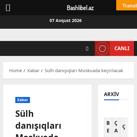
Transl
Bashlibel.az
Skip
07 Avqust 2026
to
content
CANLI
Home
Xəbər
Sülh danışıqları Moskvada keçiriləcək
ARXIV
Xəbər
Sülh
Av
danışıqları
B
Ç
C
Ç
E
A
A