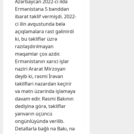
Azərbaycan 2022-ci ildə
Ermənistana 5 bənddən
ibarət təklif vermişdi. 2022-
ci ilin avqustunda belə
açıqlamalara rast gəlinirdi
ki, bu təkliflər üzrə
razılaşdırılmayan
məqamlar çox azdır.
Ermənistanın xarıci işlər
naziri Ararat Mirzoyan
deyib ki, rəsmi İrəvan
təklifləri nəzərdən keçirir
və mətn üzərində işləməyə
davam edir. Rəsmi Bakının
dediyinə görə, təkliflər
yanvarın üçüncü
ongünlüyündə verilib.
Detallarla bağlı nə Bakı, nə