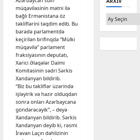
Azərbaycan sülh
ARXIV
müqaviləsinin mətni ilə
bağlı Ermənistana öz
Arxiv
təkliflərini təqdim edib. Bu
barədə parlamentdə
keçirilən brifinqdə “Mülki
müqavilə” parlament
fraksiyasının deputatı,
Xarici Əlaqələr Daimi
Komitəsinin sədri Sərkis
Xandanyan bildirib.
“Biz bu təkliflər üzərində
işləyirik və hazır olduqdan
sonra onları Azərbaycana
göndərəcəyik”, – deyə
Xandanyan bildirib. Sərkis
Xandanyan deyib ki, rəsmi
İrəvan Laçın dəhlizinin