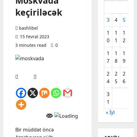
Moskvada
keçiriləcək
3
4
5
6
bashlibel
1
1
1
1
15 Fevral 2023
0
1
2
3
3 minutes read
0
1
1
1
2
7
8
9
0
2
2
2
2
4
5
6
7
3
1
« İyl
Bir müddət öncə