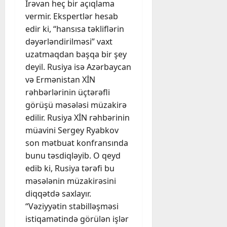
İrəvan heç bir açıqlama
vermir. Ekspertlər hesab
edir ki, “hansısa təkliflərin
dəyərləndirilməsi” vaxt
uzatmaqdan başqa bir şey
deyil. Rusiya isə Azərbaycan
və Ermənistan XİN
rəhbərlərinin üçtərəfli
görüşü məsələsi müzakirə
edilir. Rusiya XİN rəhbərinin
müavini Sergey Ryabkov
son mətbuat konfransında
bunu təsdiqləyib. O qeyd
edib ki, Rusiya tərəfi bu
məsələnin müzakirəsini
diqqətdə saxlayır.
“Vəziyyətin stabilləşməsi
istiqamətində görülən işlər