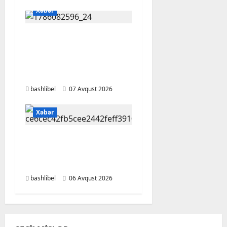
Xəbər
Altıncı hisləri heç vaxt
aldatmır: yalançını
gözlərinin içinə baxıb
deyən BÜRCLƏR
bashlibel
07 Avqust 2026
Xəbər
Kəlbəcərdə bal
süzümünə başlanıb –
FOTO, VİDEO
bashlibel
06 Avqust 2026