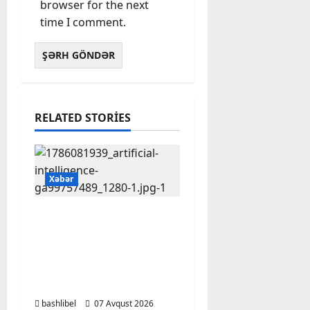
browser for the next
time I comment.
RELATED STORIES
Xəbər
Psixoloqlardan
xəbərdarlıq: ChatGPT
ilə şəxsi məsələləri
müzakirə edərkən
ehtiyatlı olun
bashlibel
07 Avqust 2026