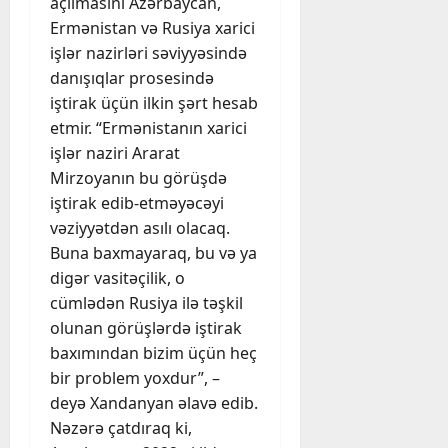
açılmasını Azərbaycan,
Ermənistan və Rusiya xarici
işlər nazirləri səviyyəsində
danışıqlar prosesində
iştirak üçün ilkin şərt hesab
etmir. “Ermənistanın xarici
işlər naziri Ararat
Mirzoyanın bu görüşdə
iştirak edib-etməyəcəyi
vəziyyətdən asılı olacaq.
Buna baxmayaraq, bu və ya
digər vasitəçilik, o
cümlədən Rusiya ilə təşkil
olunan görüşlərdə iştirak
baxımından bizim üçün heç
bir problem yoxdur”, –
deyə Xandanyan əlavə edib.
Nəzərə çatdıraq ki,