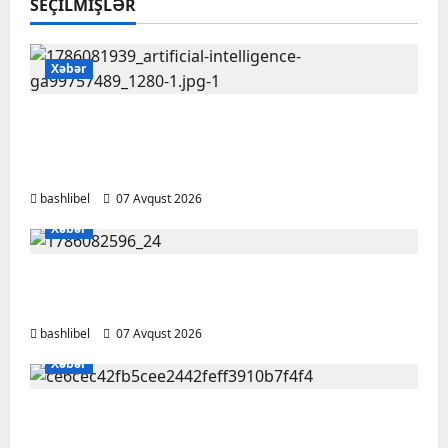
SEÇILMIŞLƏR
Xəbər
Psixoloqlardan xəbərdarlıq: ChatGPT ilə
şəxsi məsələləri müzakirə edərkən
ehtiyatlı olun
bashlibel
07 Avqust 2026
Xəbər
Altıncı hisləri heç vaxt aldatmır: yalançını
gözlərinin içinə baxıb deyən BÜRCLƏR
bashlibel
07 Avqust 2026
Xəbər
Kəlbəcərdə bal süzümünə başlanıb – FOTO,
VİDEO