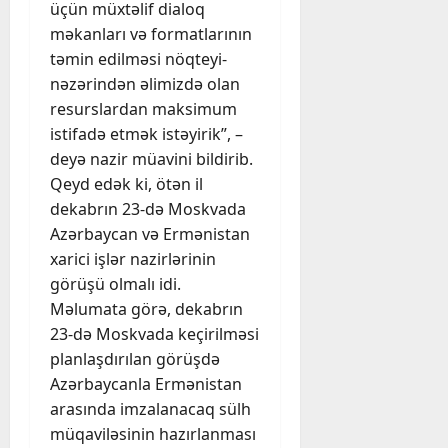
üçün müxtəlif dialoq
məkanları və formatlarının
təmin edilməsi nöqteyi-
nəzərindən əlimizdə olan
resurslardan maksimum
istifadə etmək istəyirik”, –
deyə nazir müavini bildirib.
Qeyd edək ki, ötən il
dekabrın 23-də Moskvada
Azərbaycan və Ermənistan
xarici işlər nazirlərinin
görüşü olmalı idi.
Məlumata görə, dekabrın
23-də Moskvada keçirilməsi
planlaşdırılan görüşdə
Azərbaycanla Ermənistan
arasında imzalanacaq sülh
müqaviləsinin hazırlanması