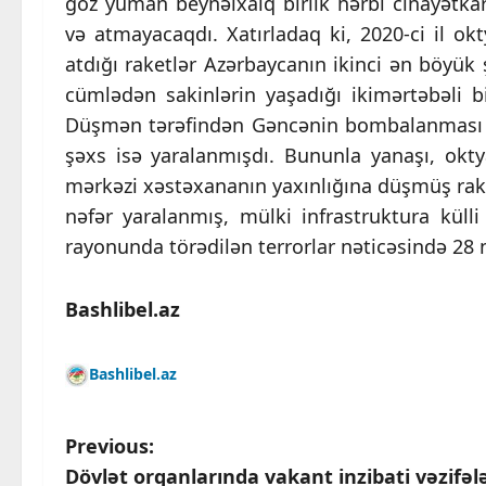
göz yuman beynəlxalq birlik hərbi cinayətka
və atmayacaqdı. Xatırladaq ki, 2020-ci il ok
atdığı raketlər Azərbaycanın ikinci ən böyü
cümlədən sakinlərin yaşadığı ikimərtəbəli 
Düşmən tərəfindən Gəncənin bombalanması n
şəxs isə yaralanmışdı. Bununla yanaşı, okt
mərkəzi xəstəxananın yaxınlığına düşmüş rak
nəfər yaralanmış, mülki infrastruktura kül
rayonunda törədilən terrorlar nəticəsində 28 
Bashlibel.az
Bashlibel.az
P
Previous:
Dövlət orqanlarında vakant inzibati vəzifə