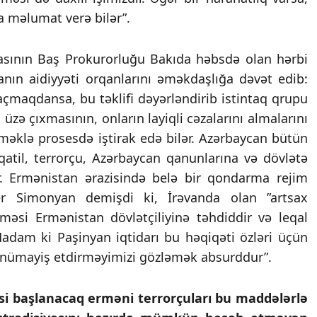
a məlumat verə bilər”.
kasının Baş Prokurorluğu Bakıda həbsdə olan hərbi
tanın aidiyyəti orqanlarını əməkdaşlığa dəvət edib:
maqdansa, bu təklifi dəyərləndirib istintaq qrupu
 üzə çıxmasının, onların layiqli cəzalarını almalarını
məklə prosesdə iştirak edə bilər. Azərbaycan bütün
 qatil, terrorçu, Azərbaycan qanunlarına və dövlətə
ır. Ermənistan ərazisində belə bir qondarma rejim
er Simonyan demişdi ki, İrəvanda olan ”artsax
rməsi Ermənistan dövlətçiliyinə təhdiddir və leqal
adam ki Paşinyan iqtidarı bu həqiqəti özləri üçün
 nümayiş etdirməyimizi gözləmək absurddur”.
i başlanacaq erməni terrorçuları bu maddələrlə