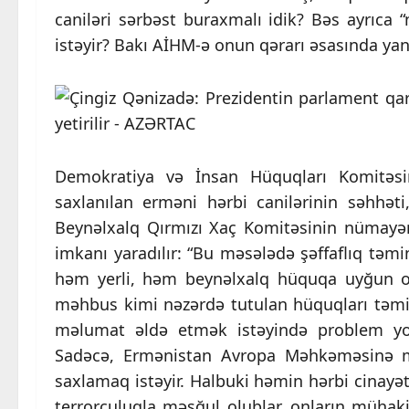
caniləri sərbəst buraxmalı idik? Bəs ayrıca
istəyir? Bakı AİHM-ə onun qərarı əsasında y
Demokratiya və İnsan Hüquqları Komitəsin
saxlanılan erməni hərbi canilərinin səhhəti
Beynəlxalq Qırmızı Xaç Komitəsinin nümayənd
imkanı yaradılır: “Bu məsələdə şəffaflıq təm
həm yerli, həm beynəlxalq hüquqa uyğun olar
məhbus kimi nəzərdə tutulan hüquqları təmi
məlumat əldə etmək istəyində problem yox
Sadəcə, Ermənistan Avropa Məhkəməsinə mür
saxlamaq istəyir. Halbuki həmin hərbi cinayə
terrorçuluqla məşğul olublar, onların mühakim