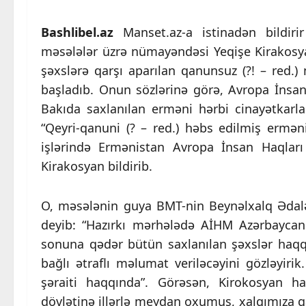
Bashlibel.az
Manset.az-a istinadən bildir
məsələlər üzrə nümayəndəsi Yeqişe Kirakosya
şəxslərə qarşı aparılan qanunsuz (?! – red.
başladıb. Onun sözlərinə görə, Avropa İns
Bakıda saxlanılan erməni hərbi cinayətkar
“Qeyri-qanuni (? – red.) həbs edilmiş ermən
işlərində Ermənistan Avropa İnsan Haqlar
Kirakosyan bildirib.
O, məsələnin guya BMT-nin Beynəlxalq Əda
deyib: “Hazırkı mərhələdə AİHM Azərbayca
sonuna qədər bütün saxlanılan şəxslər haq
bağlı ətraflı məlumat veriləcəyini gözləyiri
şəraiti haqqında”. Görəsən, Kirokosyan 
dövlətinə illərlə meydan oxumuş, xalqımıza qar