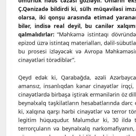
ömürlük həbs cəzası gözləyir. Onların e
Ç.Qənizadə bildirdi ki, sülh müqaviləsi im
olarsa, iki qonşu arasında etimad yarana
bilər, indisə real deyil, bu canilər xalq
qalmalıdırlar:
“Məhkəmə istintaqı dövründə on
epizod üzrə istintaq materialları, dəlil-sübutlar
bu prosesi izləyəcək və Avropa Məhkəməsin
cinayətləri törədiblər”.
Qeyd edək ki, Qarabağda, əzəli Azərbaycan
amansız, insanlıqdan kənar cinayətlər irqçi
cinayətlərdə birbaşa iştirak ermənilərin öz d
beynəlxalq təşkilatların hesabatlarında dərc 
ki, xalqına qarşı hərbi cinayətlər və terror t
legitim hüququdur. Məlumdur ki, 30 ildə to
terrorçuların və beynəlxalq narkomafiyanın,