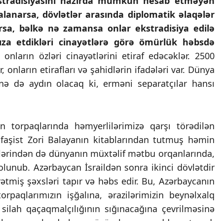
kstradisiyasını hazırda mümkün hesab etməyən
zalanarsa, dövlətlər arasında diplomatik əlaqələr
rsa, bəlkə nə zamansa onlar ekstradisiya edilə
ımıza etdikləri cinayətlərə görə ömürlük həbsdə
ların özləri cinayətlərini etiraf edəcəklər. 2500
, onların etirafları və şahidlərin ifadələri var. Dünya
ə də aydın olacaq ki, erməni separatçılar hansı
 torpaqlarında həmyerlilərimizə qarşı törədilən
, faşist Zori Balayanın kitablarından tutmuş həmin
illərindən də dünyanın müxtəlif mətbu orqanlarında,
olunub. Azərbaycan İsraildən sonra ikinci dövlətdir
örətmiş şəxsləri tapır və həbs edir. Bu, Azərbaycanın
rpaqlarımızın işğalına, ərazilərimizin beynəlxalq
 silah qaçaqmalçılığının sığınacağına çevrilməsinə