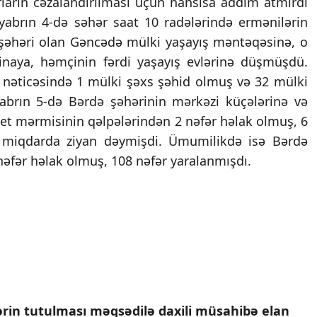
rların cəzalandırılması üçün hansısa addım atmırdı
tyabrın 4-də səhər saat 10 radələrində ermənilərin
k şəhəri olan Gəncədə mülki yaşayış məntəqəsinə, o
binaya, həmçinin fərdi yaşayış evlərinə düşmüşdü.
əticəsində 1 mülki şəxs şəhid olmuş və 32 mülki
yabrın 5-də Bərdə şəhərinin mərkəzi küçələrinə və
et mərmisinin qəlpələrindən 2 nəfər həlak olmuş, 6
li miqdarda ziyan dəymişdi. Ümumilikdə isə Bərdə
nəfər həlak olmuş, 108 nəfər yaralanmışdı.
lərin tutulması məqsədilə daxili müsahibə elan