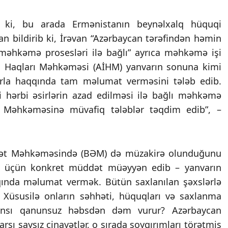
ir ki, bu arada Ermənistanın beynəlxalq hüquqi
n bildirib ki, İrəvan “Azərbaycan tərəfindən həmin
) məhkəmə prosesləri ilə bağlı” ayrıca məhkəmə işi
an Haqları Məhkəməsi (AİHM) yanvarın sonuna kimi
larla haqqında tam məlumat verməsini tələb edib.
i hərbi əsirlərin azad edilməsi ilə bağlı məhkəmə
ı Məhkəməsinə müvafiq tələblər təqdim edib”, –
lət Məhkəməsində (BƏM) də müzakirə olunduğunu
n üçün konkret müddət müəyyən edib – yanvarın
qında məlumat vermək. Bütün saxlanılan şəxslərlə
k. Xüsusilə onların səhhəti, hüquqları və saxlanma
hansı qanunsuz həbsdən dəm vurur? Azərbaycan
şı saysız cinayətlər, o sırada soyqırımları törətmiş