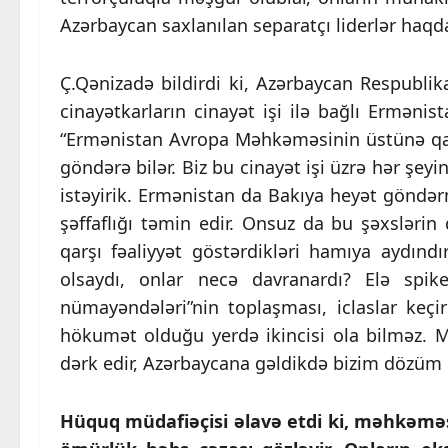
Azərbaycan saxlanılan separatçı liderlər haqd
Ç.Qənizadə bildirdi ki, Azərbaycan Respubli
cinayətkarların cinayət işi ilə bağlı Ermənis
“Ermənistan Avropa Məhkəməsinin üstünə qaç
göndərə bilər. Biz bu cinayət işi üzrə hər şeyin
istəyirik. Ermənistan da Bakıya heyət göndər
şəffaflığı təmin edir. Onsuz da bu şəxslərin
qarşı fəaliyyət göstərdikləri hamıya aydınd
olsaydı, onlar necə davranardı? Elə spik
nümayəndələri”nin toplaşması, iclaslar keçi
hökumət olduğu yerdə ikincisi ola bilməz. M
dərk edir, Azərbaycana gəldikdə bizim dözüm
Hüquq müdafiəçisi əlavə etdi ki, məhkəməs