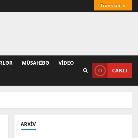
Translate »
RLƏR
MÜSAHIBƏ
VIDEO
CANLI
ARXIV