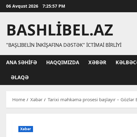
Skip
06 Avqust 2026
7:25:58 PM
to
content
BASHLIBEL.AZ
"BAŞLIBELIN İNKIŞAFINA DƏSTƏK" İCTIMAI BIRLIYI
ANA SƏHIFƏ
HAQQIMIZDA
XƏBƏR
KƏLBƏC
ƏLAQƏ
Home
Xəbər
Tarixi məhkəmə prosesi başlayır – Gözlər
Xəbər