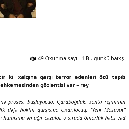
49 Oxunma sayı
, 1 Bu günkü baıxş
ir ki, xalqına qarşı terror edənləri özü tapıb
əhkəməsindən gözləntisi var – rəy
əmə prosesi başlayacaq. Qarabağdakı xunta rejiminin
ilk dəfə hakim qarşısına çıxarılacaq. “Yeni Müsavat”
arın hamısına ən ağır cəzalar, o sırada ömürlük həbs vəd