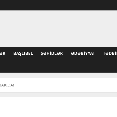
ƏR
BAŞLIBEL
ŞƏHIDLƏR
ƏDƏBIYYAT
TƏDBI
 BAKIDA!