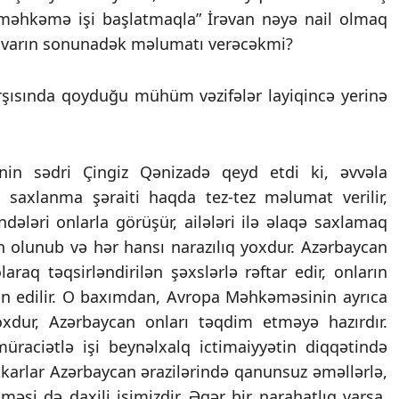
 “məhkəmə işi başlatmaqla” İrəvan nəyə nail olmaq
anvarın sonunadək məlumatı verəcəkmi?
in sədri Çingiz Qənizadə qeyd etdi ki, əvvəla
, saxlanma şəraiti haqda tez-tez məlumat verilir,
ələri onlarla görüşür, ailələri ilə əlaqə saxlamaq
in olunub və hər hansı narazılıq yoxdur. Azərbaycan
aq təqsirləndirilən şəxslərlə rəftar edir, onların
n edilir. O baxımdan, Avropa Məhkəməsinin ayrıca
dur, Azərbaycan onları təqdim etməyə hazırdır.
aciətlə işi beynəlxalq ictimaiyyətin diqqətində
tkarlar Azərbaycan ərazilərində qanunsuz əməllərlə,
əsi də daxili işimizdir. Əgər bir narahatlıq varsa,