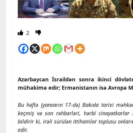
2
Azərbaycan İsraildən sonra ikinci dövlətd
mühakimə edir; Ermənistanın isə Avropa M
Bu həftə (yanvarın 17-də) Bakıda tarixi məhk
keçmiş və son rəhbərləri, hərbi cinayətkarlar 
bildirir ki, irəli sürülən ittihamlar toplusu onl
edir.