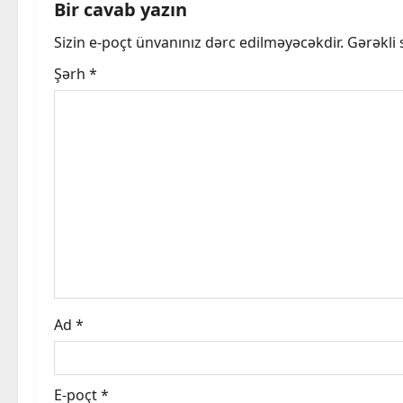
n
Bir cavab yazın
a
Sizin e-poçt ünvanınız dərc edilməyəcəkdir.
Gərəkli
v
Şərh
*
i
g
a
t
i
o
Ad
*
n
E-poçt
*