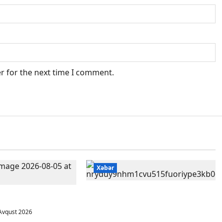
r for the next time I comment.
Xəbər
Bakı Qızlar Universitetinin
Ə YENİLİKLƏR
tələbələri bu universitetlərə
Avqust 2026
köçürüləcək