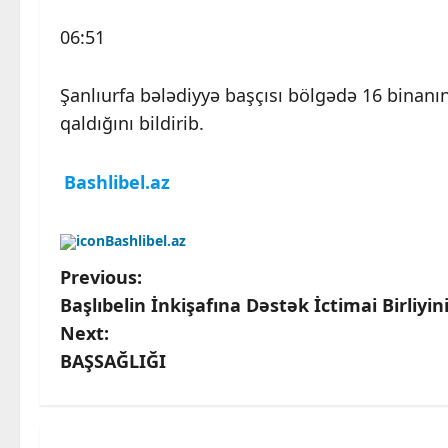
06:51
Şanlıurfa bələdiyyə başçısı bölgədə 16 binanı
qaldığını bildirib.
Bashlibel.az
Bashlibel.az
P
Previous:
Başlıbelin İnkişafına Dəstək İctimai Birliyin
o
Next:
s
BAŞSAĞLIĞI
t