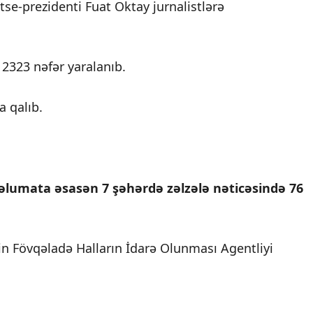
tse-prezidenti Fuat Oktay jurnalistlərə
 2323 nəfər yaralanıb.
a qalıb.
 məlumata əsasən 7 şəhərdə zəlzələ nəticəsində 76
in Fövqəladə Halların İdarə Olunması Agentliyi