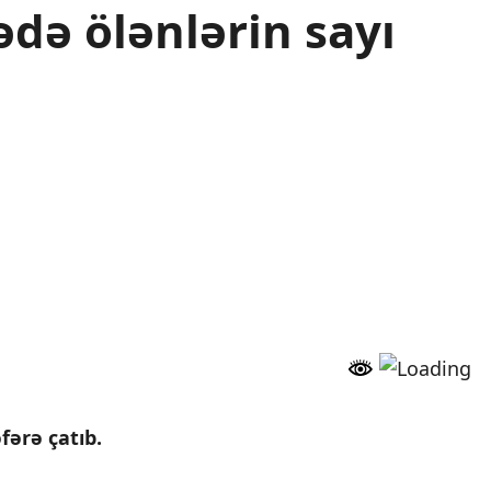
ədə ölənlərin sayı
fərə çatıb.