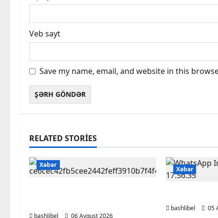
Veb sayt
Save my name, email, and website in this browse
RELATED STORIES
Xəbər
Xəbər
Kəlbəcərdə bal süzümünə
BAŞLIBELD
başlanıb – FOTO, VİDEO
bashlibel
05 
bashlibel
06 Avqust 2026