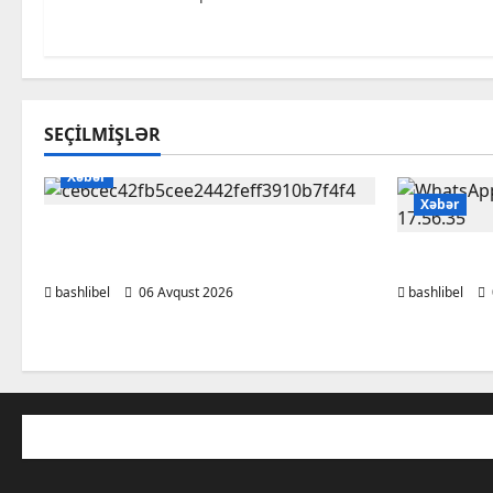
SEÇILMIŞLƏR
Xəbər
Xəbər
Kəlbəcərdə bal süzümünə
başlanıb – FOTO, VİDEO
BAŞLIBEL
bashlibel
06 Avqust 2026
bashlibel