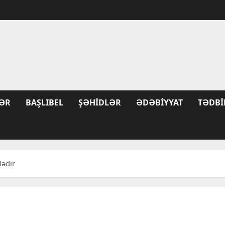
ƏR
BAŞLIBEL
ŞƏHIDLƏR
ƏDƏBIYYAT
TƏDBI
lədir