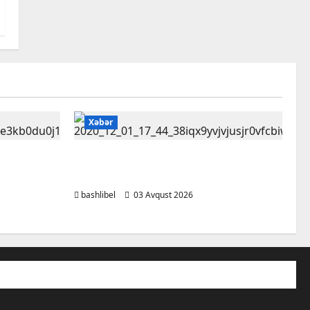
Xəbər
nin
Bu qanunlarda dəyişiklik
tlərə
təsdiqləndi
bashlibel
03 Avqust 2026