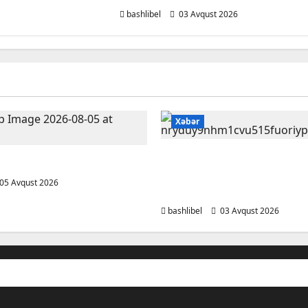
bashlibel
03 Avqust 2026
Xəbər
Bakı Qızlar Universiteti
DƏ YENİLİKLƏR
tələbələri bu universite
05 Avqust 2026
köçürüləcək
bashlibel
03 Avqust 2026