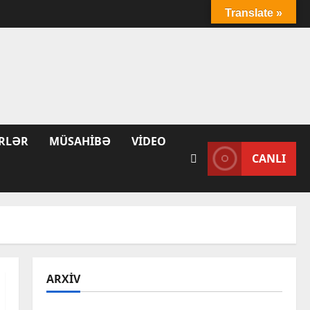
Translate »
RLƏR
MÜSAHIBƏ
VIDEO
CANLI
ARXIV