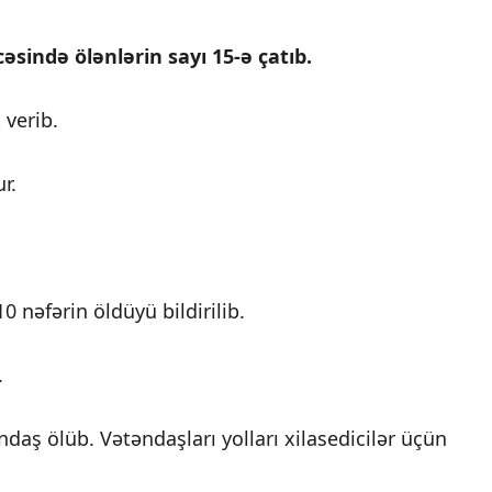
əsində ölənlərin sayı 15-ə çatıb.
 verib.
r.
0 nəfərin öldüyü bildirilib.
.
ndaş ölüb. Vətəndaşları yolları xilasedicilər üçün