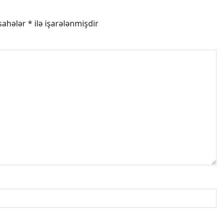
 sahələr
*
ilə işarələnmişdir