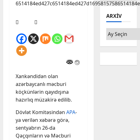
ARXIV
Arxiv
Xankəndidən olan
azərbaycanlı məcburi
köçkünlərin qayıdışına
hazırlıq müzakirə edilib.
Dövlət Komitəsindən
APA
-
ya verilən xəbərə görə,
sentyabrın 26-da
Qaçqınların və Məcburi