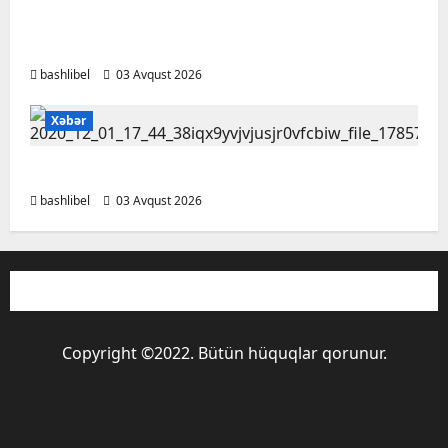
Bakı Qızlar Universitetinin tələbələri bu
universitetlərə köçürüləcək
bashlibel
03 Avqust 2026
Xəbər
Bu qanunlarda dəyişiklik təsdiqləndi
bashlibel
03 Avqust 2026
Copyright ©2022. Bütün hüquqlar qorunur.