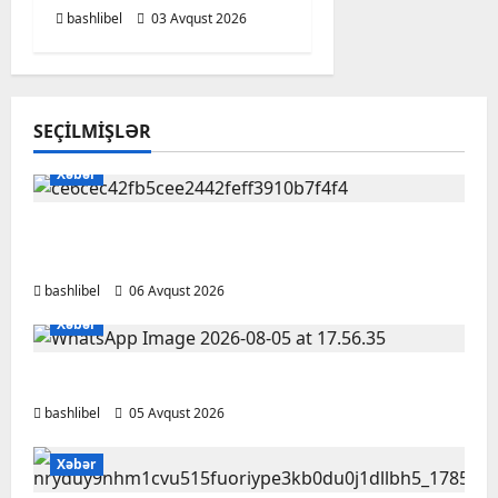
bashlibel
03 Avqust 2026
SEÇILMIŞLƏR
Xəbər
Kəlbəcərdə bal süzümünə başlanıb – FOTO,
VİDEO
bashlibel
06 Avqust 2026
Xəbər
BAŞLIBELDƏ YENİLİKLƏR
bashlibel
05 Avqust 2026
Xəbər