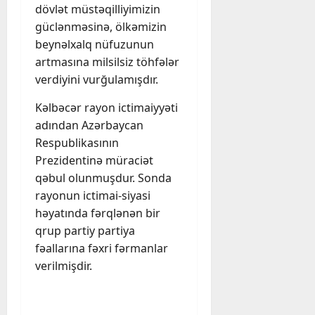
dövlət müstəqilliyimizin
güclənməsinə, ölkəmizin
beynəlxalq nüfuzunun
artmasına milsilsiz töhfələr
verdiyini vurğulamışdır.
Kəlbəcər rayon ictimaiyyəti
adından Azərbaycan
Respublikasının
Prezidentinə müraciət
qəbul olunmuşdur. Sonda
rayonun ictimai-siyasi
həyatında fərqlənən bir
qrup partiy partiya
fəallarına fəxri fərmanlar
verilmişdir.