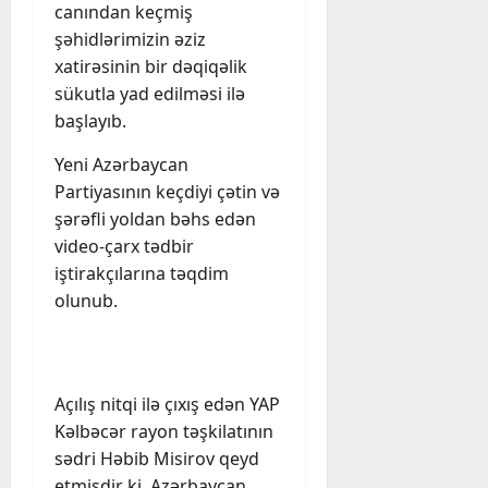
canından keçmiş
şəhidlərimizin əziz
xatirəsinin bir dəqiqəlik
sükutla yad edilməsi ilə
başlayıb.
Yeni Azərbaycan
Partiyasının keçdiyi çətin və
şərəfli yoldan bəhs edən
video-çarx tədbir
iştirakçılarına təqdim
olunub.
Açılış nitqi ilə çıxış edən YAP
Kəlbəcər rayon təşkilatının
sədri Həbib Misirov qeyd
etmişdir ki, Azərbaycan