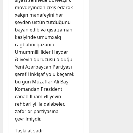
siyasi səhnədə dövlətçilik
mövqeyindən çıxış edərək
xalqın mənafeyini hər
şeydən üstün tutduğunu
bəyan edib və qısa zaman
kəsiyində ümumxalq
rəğbətini qazanıb.
Ümummilli lider Heydər
Əliyevin qurucusu olduğu
Yeni Azərbaycan Partiyası
şərəfli inkişaf yolu keçərək
bu gün Müzəffər Ali Baş
Komandan Prezident
cənab İlham Əliyevin
rəhbərliyi ilə qələbələr,
zəfərlər partiyasına
çevrilmişdir.
Təşkilat sədri