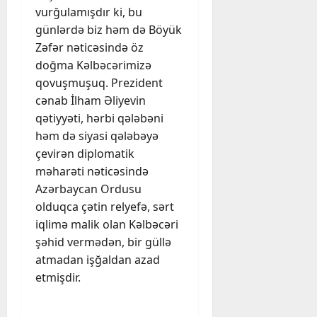
vurğulamışdır ki, bu
günlərdə biz həm də Böyük
Zəfər nəticəsində öz
doğma Kəlbəcərimizə
qovuşmuşuq. Prezident
cənab İlham Əliyevin
qətiyyəti, hərbi qələbəni
həm də siyasi qələbəyə
çevirən diplomatik
məharəti nəticəsində
Azərbaycan Ordusu
olduqca çətin relyefə, sərt
iqlimə malik olan Kəlbəcəri
şəhid vermədən, bir güllə
atmadan işğaldan azad
etmişdir.