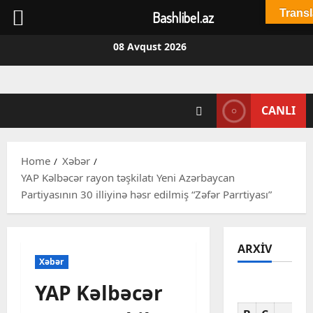
Transl
Bashlibel.az
Skip
08 Avqust 2026
to
content
CANLI
Home
Xəbər
YAP Kəlbəcər rayon təşkilatı Yeni Azərbaycan
Partiyasının 30 illiyinə həsr edilmiş “Zəfər Parrtiyası”
ARXIV
Xəbər
YAP Kəlbəcər
Av