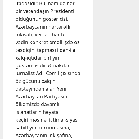
ifadəsidir. Bu, həm də hər
bir vətəndaşın Prezidenti
olduğunun göstəricisi,
Azərbaycanın hərtərəfli
inkişafı, verilən hər bir
vədin konkret əməli işdə öz
təsdiqini tapması ildən-ilə
xalq-iqtidar birliyini
göstəricisidir. Əməkdar
jurnalist Adil Cəmil çıxışında
öz gücünü xalqın
dəstəyindən alan Yeni
Azərbaycan Partiyasının
ölkəmizdə davamlı
islahatların həyata
keçirilməsinə, ictimai-siyasi
sabitliyin qorunmasına,
Azərbaycanın inkişafına,