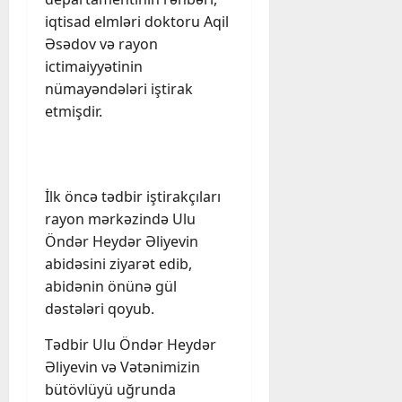
iqtisad elmləri doktoru Aqil
Əsədov və rayon
ictimaiyyətinin
nümayəndələri iştirak
etmişdir.
İlk öncə tədbir iştirakçıları
rayon mərkəzində Ulu
Öndər Heydər Əliyevin
abidəsini ziyarət edib,
abidənin önünə gül
dəstələri qoyub.
Tədbir Ulu Öndər Heydər
Əliyevin və Vətənimizin
bütövlüyü uğrunda