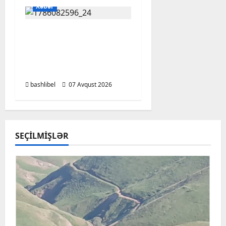
Xəbər
Altıncı hisləri heç vaxt
aldatmır: yalançını
gözlərinin içinə baxıb
deyən BÜRCLƏR
bashlibel
07 Avqust 2026
SEÇILMIŞLƏR