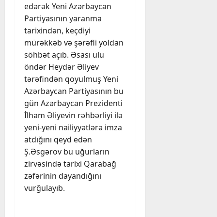
edərək Yeni Azərbaycan
Partiyasının yaranma
tarixindən, keçdiyi
mürəkkəb və şərəfli yoldan
söhbət açıb. Əsası ulu
öndər Heydər Əliyev
tərəfindən qoyulmuş Yeni
Azərbaycan Partiyasının bu
gün Azərbaycan Prezidenti
İlham Əliyevin rəhbərliyi ilə
yeni-yeni nailiyyətlərə imza
atdığını qeyd edən
Ş.Əsgərov bu uğurların
zirvəsində tarixi Qarabağ
zəfərinin dayandığını
vurğulayıb.