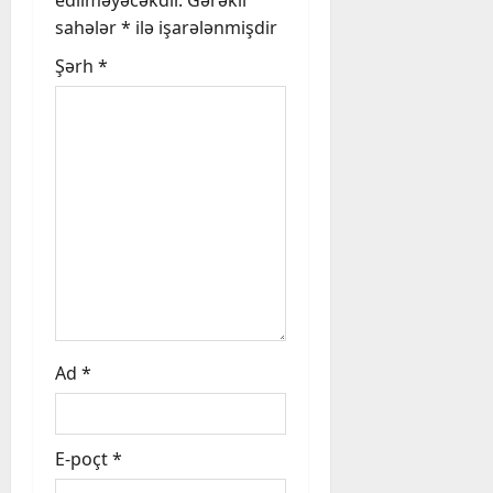
edilməyəcəkdir.
Gərəkli
sahələr
*
ilə işarələnmişdir
g
Şərh
*
a
t
i
o
n
Ad
*
E-poçt
*