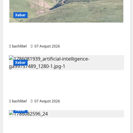
Xəbər
Başlıbel-Ağcaqız-Qaraçanlı yolu açıldı –
FOTO, VİDEO
bashlibel
07 Avqust 2026
Xəbər
Psixoloqlardan xəbərdarlıq: ChatGPT ilə
şəxsi məsələləri müzakirə edərkən
ehtiyatlı olun
bashlibel
07 Avqust 2026
Xəbər
Altıncı hisləri heç vaxt aldatmır: yalançını