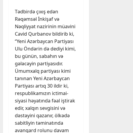
Tədbirdə çıxış edən
Rəqəmsəl İnkişaf və
Nəqliyyat nazirinin müavini
Cavid Qurbanov bildirib ki,
“Yeni Azərbaycan Partiyası
Ulu Öndərin də dediyi kimi,
bu günün, sabahın və
gələcəyin partiyasıdır.
Ümumxalq partiyası kimi
tanınan Yeni Azərbaycan
Partiyası artıq 30 ildir ki,
respublikamızın ictimai-
siyasi həyatında fəal iştirak
edir, xalqın sevgisini və
dəstəyini qazanır, ölkədə
sabitliyin təminatında
avanqard rolunu davam