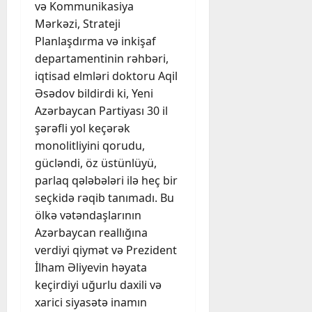
və Kommunikasiya
Mərkəzi, Strateji
Planlaşdırma və inkişaf
departamentinin rəhbəri,
iqtisad elmləri doktoru Aqil
Əsədov bildirdi ki, Yeni
Azərbaycan Partiyası 30 il
şərəfli yol keçərək
monolitliyini qorudu,
gücləndi, öz üstünlüyü,
parlaq qələbələri ilə heç bir
seçkidə rəqib tanımadı. Bu
ölkə vətəndaşlarının
Azərbaycan reallığına
verdiyi qiymət və Prezident
İlham Əliyevin həyata
keçirdiyi uğurlu daxili və
xarici siyasətə inamın