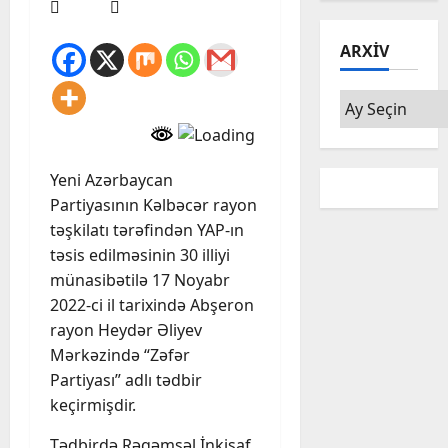
ARXIV
Arxiv
Yeni Azərbaycan
Partiyasının Kəlbəcər rayon
təşkilatı tərəfindən YAP-ın
təsis edilməsinin 30 illiyi
münasibətilə 17 Noyabr
2022-ci il tarixində Abşeron
rayon Heydər Əliyev
Mərkəzində “Zəfər
Partiyası” adlı tədbir
keçirmişdir.
Tədbirdə Rəqəmsəl İnkişaf