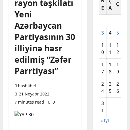
rayon təşkilatı
B
Ç
C
Ç
E
A
A
Yeni
Azərbaycan
3
4
5
6
Partiyasının 30
1
1
1
1
illiyinə həsr
0
1
2
3
edilmiş “Zəfər
1
1
1
2
Parrtiyası”
7
8
9
0
2
2
2
2
bashlibel
4
5
6
7
21 Noyabr 2022
7 minutes read
0
3
1
« İyl