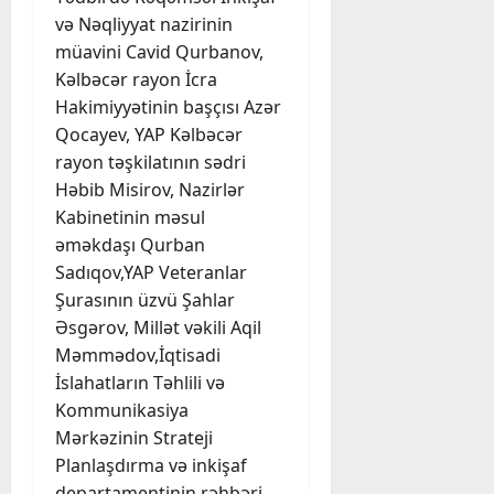
və Nəqliyyat nazirinin
müavini Cavid Qurbanov,
Kəlbəcər rayon İcra
Hakimiyyətinin başçısı Azər
Qocayev, YAP Kəlbəcər
rayon təşkilatının sədri
Həbib Misirov, Nazirlər
Kabinetinin məsul
əməkdaşı Qurban
Sadıqov,YAP Veteranlar
Şurasının üzvü Şahlar
Əsgərov, Millət vəkili Aqil
Məmmədov,İqtisadi
İslahatların Təhlili və
Kommunikasiya
Mərkəzinin Strateji
Planlaşdırma və inkişaf
departamentinin rəhbəri,