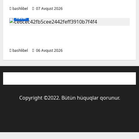
gözlərinin içinə baxıb deyən BÜRCLƏR
bashlibel
07 Avqust 2026
Xəbər
Kəlbəcərdə bal süzümünə başlanıb – FOTO,
VİDEO
bashlibel
06 Avqust 2026
Copyright ©2022. Bütün hüquqlar qorunur.