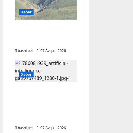
Xəbər
Başlıbel-Ağcaqız-
Qaraçanlı yolu açıldı –
FOTO, VİDEO
bashlibel
07 Avqust 2026
Xəbər
Psixoloqlardan
xəbərdarlıq: ChatGPT
ilə şəxsi məsələləri
müzakirə edərkən
ehtiyatlı olun
bashlibel
07 Avqust 2026