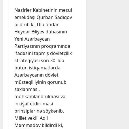
Nazirlər Kabinetinin məsul
əməkdaşı Qurban Sadıqov
bildirib ki, Ulu öndər
Heydər Əliyev dühasının
Yeni Azərbaycan
Partiyasının proqramında
ifadəsini tapmış dövlətçilik
strategiyası son 30 ildə
bütün istiqamətlərdə
Azərbaycanın dövlət
müstəqilliyinin qorunub
saxlanması,
möhkəmləndirilməsi və
inkişaf etdirilməsi
prinsiplərinə söykənib.
Millət vəkili Aqil
Məmmədov bildirdi ki,