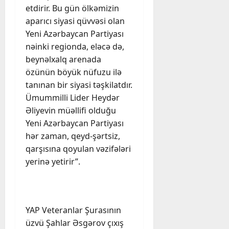
etdirir. Bu gün ölkəmizin
aparıcı siyasi qüvvəsi olan
Yeni Azərbaycan Partiyası
nəinki regionda, eləcə də,
beynəlxalq arenada
özünün böyük nüfuzu ilə
tanınan bir siyasi təşkilatdır.
Ümummilli Lider Heydər
Əliyevin müəllifi olduğu
Yeni Azərbaycan Partiyası
hər zaman, qeyd-şərtsiz,
qarşısına qoyulan vəzifələri
yerinə yetirir”.
YAP Veteranlar Şurasının
üzvü Şahlar Əsgərov çıxış