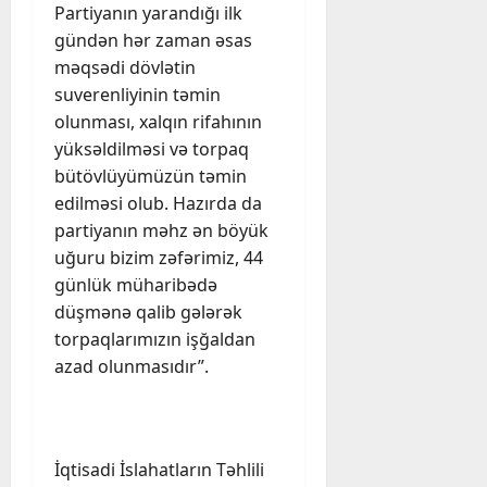
Partiyanın yarandığı ilk
gündən hər zaman əsas
məqsədi dövlətin
suverenliyinin təmin
olunması, xalqın rifahının
yüksəldilməsi və torpaq
bütövlüyümüzün təmin
edilməsi olub. Hazırda da
partiyanın məhz ən böyük
uğuru bizim zəfərimiz, 44
günlük müharibədə
düşmənə qalib gələrək
torpaqlarımızın işğaldan
azad olunmasıdır”.
İqtisadi İslahatların Təhlili