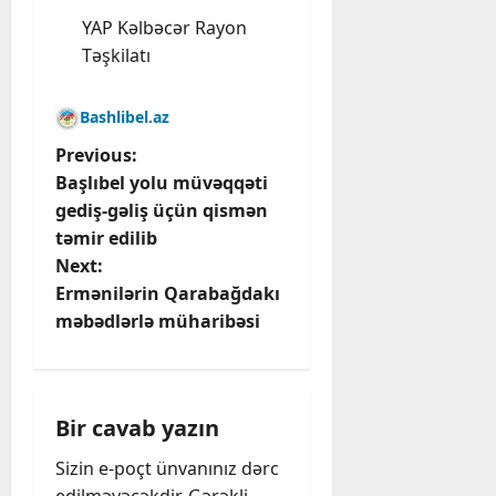
YAP Kəlbəcər Rayon
Təşkilatı
Bashlibel.az
P
Previous:
Başlıbel yolu müvəqqəti
o
gediş-gəliş üçün qismən
təmir edilib
s
Next:
t
Ermənilərin Qarabağdakı
məbədlərlə müharibəsi
n
a
Bir cavab yazın
v
Sizin e-poçt ünvanınız dərc
i