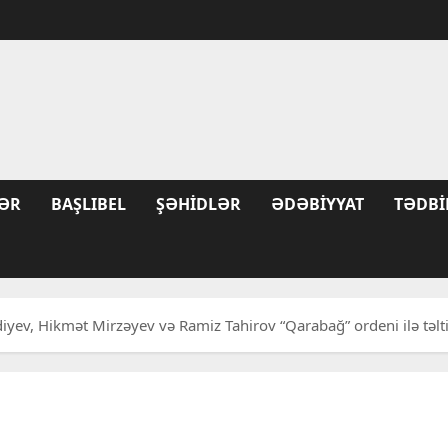
ƏR
BAŞLIBEL
ŞƏHIDLƏR
ƏDƏBIYYAT
TƏDBI
yev, Hikmət Mirzəyev və Ramiz Tahirov “Qarabağ” ordeni ilə təltif