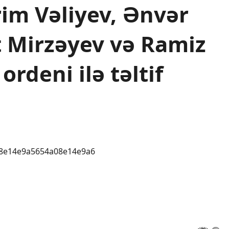
rim Vəliyev, Ənvər
 Mirzəyev və Ramiz
rdeni ilə təltif