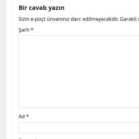
n
Bir cavab yazın
a
Sizin e-poçt ünvanınız dərc edilməyəcəkdir.
Gərəkli
v
Şərh
*
i
g
a
t
i
o
Ad
*
n