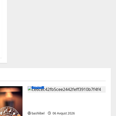
Xəbər
Kəlbəcərdə bal süzümünə
başlanıb – FOTO, VİDEO
bashlibel
06 Avqust 2026