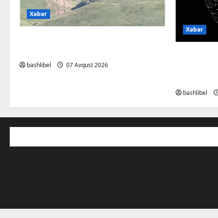
Xəbər
Xəbər
Başlıbel-Ağcaqız-Qaraçanlı yolu
açıldı – FOTO, VİDEO
Psixoloql
bashlibel
07 Avqust 2026
ChatGPT i
müzakirə 
bashlibel