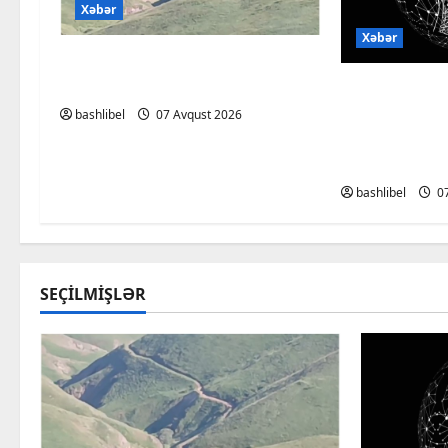
Xəbər
Xəbər
Başlıbel-Ağcaqız-Qaraçanlı
yolu açıldı – FOTO, VİDEO
Psixoloqlar
ChatGPT ilə
bashlibel
07 Avqust 2026
müzakirə ed
olun
bashlibel
07
SEÇILMIŞLƏR