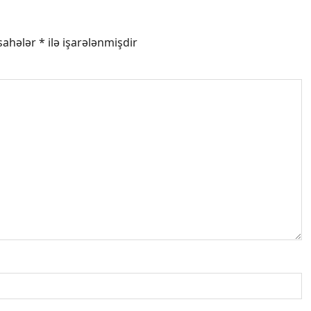
 sahələr
*
ilə işarələnmişdir