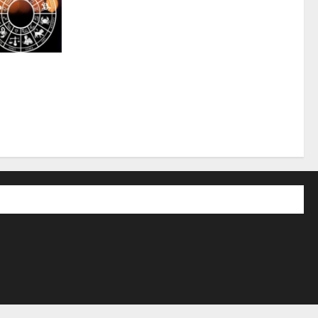
aldatmır:
nə baxıb