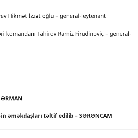
ev Hikmət İzzət oğlu – general-leytenant
ri komandanı Tahirov Ramiz Firudinoviç – general-
– FƏRMAN
N-in əməkdaşları təltif edilib – SƏRƏNCAM