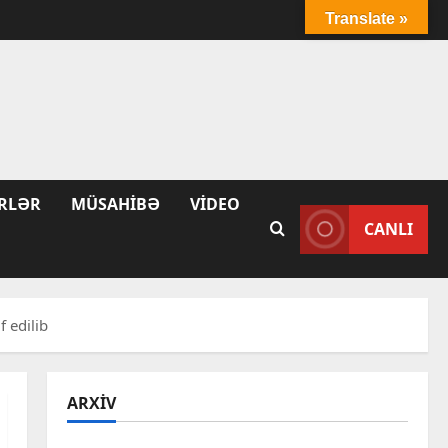
Translate »
RLƏR
MÜSAHIBƏ
VIDEO
CANLI
 edilib
ARXIV