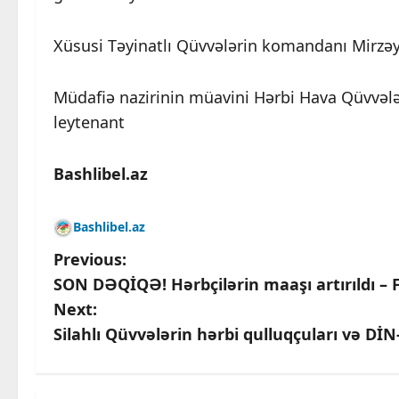
Xüsusi Təyinatlı Qüvvələrin komandanı Mirzəy
Müdafiə nazirinin müavini Hərbi Hava Qüvvələ
leytenant
Bashlibel.az
Bashlibel.az
P
Previous:
SON DƏQİQƏ! Hərbçilərin maaşı artırıldı 
o
Next:
s
Silahlı Qüvvələrin hərbi qulluqçuları və Dİ
t