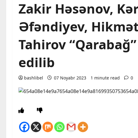
Zakir Həsənov, Kə
Əfəndiyev, Hikmət
Tahirov “Qarabağ” o
edilib
bashlibel
07 Noyabr 2023
1 minute read
0