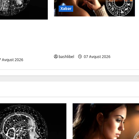
Xəbər
Altıncı hisləri heç vaxt
dan xəbərdarlıq:
aldatmır: yalançını
 şəxsi məsələləri
gözlərinin içinə baxıb deyən
ərkən ehtiyatlı
BÜRCLƏR
bashlibel
07 Avqust 2026
 Avqust 2026