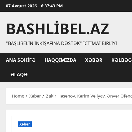
Skip
07 Avqust 2026
6:37:44 PM
to
content
BASHLIBEL.AZ
"BAŞLIBELIN İNKIŞAFINA DƏSTƏK" İCTIMAI BIRLIYI
ANA SƏHIFƏ
HAQQIMIZDA
XƏBƏR
KƏLBƏC
ƏLAQƏ
Home
Xəbər
Zakir Həsənov, Kərim Vəliyev, Ənvər Əfəndi
Xəbər