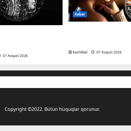
Xəbər
Altıncı hisləri heç vaxt 
ardan xəbərdarlıq:
yalançını gözlərinin içi
lə şəxsi məsələləri
deyən BÜRCLƏR
edərkən ehtiyatlı olun
bashlibel
07 Avqust 2026
07 Avqust 2026
Copyright ©2022. Bütün hüquqlar qorunur.