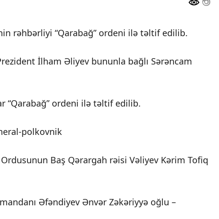
 rəhbərliyi “Qarabağ” ordeni ilə təltif edilib.
, Prezident İlham Əliyev bununla bağlı Sərəncam
“Qarabağ” ordeni ilə təltif edilib.
neral-polkovnik
n Ordusunun Baş Qərargah rəisi Vəliyev Kərim Tofiq
omandanı Əfəndiyev Ənvər Zəkəriyyə oğlu –