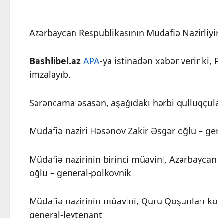
Azərbaycan Respublikasının Müdafiə Nazirliyinin
Bashlibel.az
APA
-ya istinadən xəbər verir ki
imzalayıb.
Sərəncama əsasən, aşağıdakı hərbi qulluqçular 
Müdafiə naziri Həsənov Zakir Əsgər oğlu – ge
Müdafiə nazirinin birinci müavini, Azərbayca
oğlu – general-polkovnik
Müdafiə nazirinin müavini, Quru Qoşunları k
general-leytenant