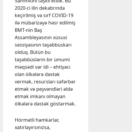
Sammitini təşkil etdik. Biz
2020-ci ilin dekabrında
keçirilmiş və sırf COVID-19
ilə mübarizəyə həsr edilmiş
BMT-nin Baş
Assambleyasının xüsusi
sessiyasının təşəbbüskarı
olduq. Bütün bu
təşəbbüslərin bir ümumi
məqsədi var idi – ehtiyacı
olan ölkələrə dəstək
vermək, resursları səfərbər
etmək və peyvəndləri əldə
etmək imkanı olmayan
ölkələrə dəstək göstərmək.
Hörmətli həmkarlar,
xatırlayırsınızsa,