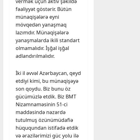
vermək üçün aktiv şəkildə
fəaliyyət göstərir. Bütün
münaqişələrə eyni
mövqedən yanaşmaq
lazımdır. Münaqişələrə
yanaşmalarda ikili standart
olmamalıdır. İşğal işğal
adlandırılmalıdır.
İki il əvvəl Azərbaycan, qeyd
etdiyi kimi, bu münaqişəyə
son qoydu. Biz bunu öz
gücümüzlə etdik. Biz BMT
Nizamnaməsinin 51-ci
maddəsində nəzərdə
tutulmuş özünümüdafiə
hüququndan istifadə etdik
və ərazilərimizi güc yolu ilə