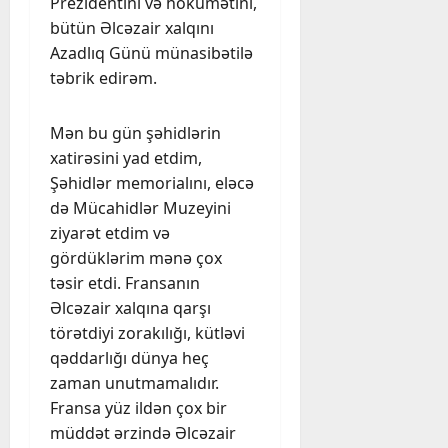
Prezidentini və hökumətini,
bütün Əlcəzair xalqını
Azadlıq Günü münasibətilə
təbrik edirəm.
Mən bu gün şəhidlərin
xatirəsini yad etdim,
Şəhidlər memorialını, eləcə
də Mücahidlər Muzeyini
ziyarət etdim və
gördüklərim mənə çox
təsir etdi. Fransanın
Əlcəzair xalqına qarşı
törətdiyi zorakılığı, kütləvi
qəddarlığı dünya heç
zaman unutmamalıdır.
Fransa yüz ildən çox bir
müddət ərzində Əlcəzair