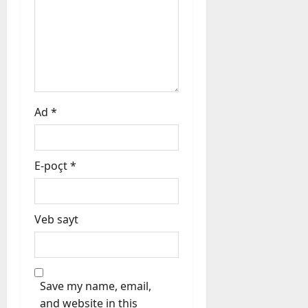
Ad
*
E-poçt
*
Veb sayt
Save my name, email,
and website in this