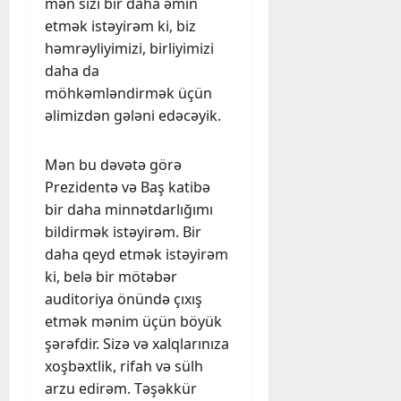
mən sizi bir daha əmin
etmək istəyirəm ki, biz
həmrəyliyimizi, birliyimizi
daha da
möhkəmləndirmək üçün
əlimizdən gələni edəcəyik.
Mən bu dəvətə görə
Prezidentə və Baş katibə
bir daha minnətdarlığımı
bildirmək istəyirəm. Bir
daha qeyd etmək istəyirəm
ki, belə bir mötəbər
auditoriya önündə çıxış
etmək mənim üçün böyük
şərəfdir. Sizə və xalqlarınıza
xoşbəxtlik, rifah və sülh
arzu edirəm. Təşəkkür