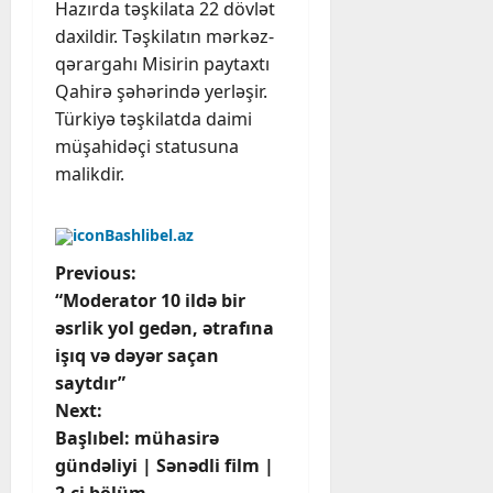
Hazırda təşkilata 22 dövlət
daxildir. Təşkilatın mərkəz-
qərargahı Misirin paytaxtı
Qahirə şəhərində yerləşir.
Türkiyə təşkilatda daimi
müşahidəçi statusuna
malikdir.
Bashlibel.az
P
Previous:
“Moderator 10 ildə bir
o
əsrlik yol gedən, ətrafına
işıq və dəyər saçan
s
saytdır”
t
Next:
Başlıbel: mühasirə
n
gündəliyi | Sənədli film |