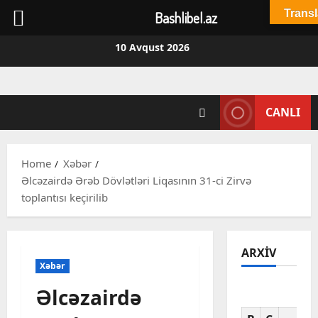
Transl
Bashlibel.az
Skip
10 Avqust 2026
to
content
CANLI
Home
Xəbər
Əlcəzairdə Ərəb Dövlətləri Liqasının 31-ci Zirvə
toplantısı keçirilib
ARXIV
Xəbər
Əlcəzairdə
Av