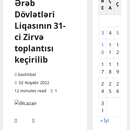
Ərəb
B
Ç
C
Ç
E
A
A
Dövlətləri
Liqasının 31-
3
4
5
6
ci Zirvə
1
1
1
1
toplantısı
0
1
2
3
keçirilib
1
1
1
2
7
8
9
0
bashlibel
02 Noyabr 2022
2
2
2
2
12 minutes read
1
4
5
6
7
3
1
« İyl