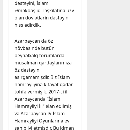
dəstəyini, İslam
Əməkdaşlıq Təşkilatına üzv
olan dövlətlərin dəstəyini
hiss edirdik.
Azərbaycan da öz
növbəsində bütün
beynəlxalq forumlarda
müsəlman qardaşlarımıza
öz dəstəyini
əsirgəməmişdir. Biz İslam
həmrəyliyinə kifayət qədər
töhfə vermişik. 2017-ci il
Azərbaycanda “İslam
Həmrəyliyi İli” elan edilmiş
və Azərbaycan IV İslam
Həmrəyliyi Oyunlarına ev
sahibliyi etmişdir. Bu idman