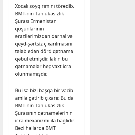
Xocalı soyqırımını törədib.
BMT-nin Təhlükəsizlik
Şurası Ermənistan
qoşunlarının
ərazilərimizdən dərhal və
qeyd-şərtsiz çıxarılmasını
tələb edən dörd qətnamə
qəbul etmişdir, lakin bu
qətnamələr heç vaxt icra
olunmamışdır.
Bu isə bizi başqa bir vacib
amilə gətirib çıxarır. Bu da
BMT-nin Təhlükəsizlik
Şurasının qətnamələrinin
icra mexanizmi ilə bağlıdır.
Bəzi hallarda BMT