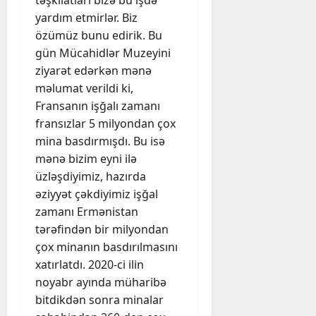
təşkilatları bizə bu işdə
yardım etmirlər. Biz
özümüz bunu edirik. Bu
gün Mücahidlər Muzeyini
ziyarət edərkən mənə
məlumat verildi ki,
Fransanın işğalı zamanı
fransızlar 5 milyondan çox
mina basdırmışdı. Bu isə
mənə bizim eyni ilə
üzləşdiyimiz, hazırda
əziyyət çəkdiyimiz işğal
zamanı Ermənistan
tərəfindən bir milyondan
çox minanın basdırılmasını
xatırlatdı. 2020-ci ilin
noyabr ayında müharibə
bitdikdən sonra minalar