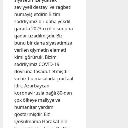
siyasətimizə yüksək
səviyyəli dəstəyi və rəğbəti
nümayiş etdirir. Bizim
sədrliyimiz bir daha yekdil
qərarla 2023-cü ilin sonuna
qədər uzadılmışdır. Biz
bunu bir daha siyasətimizə
verilən qiymətin əlaməti
kimi görürük. Bizim
sədrliyimiz COVID-19
dövrünə təsadüf etmişdir
və biz bu məsələdə çox fəal
idik. Azərbaycan
koronavirusla bağlı 80-dən
çox ölkəyə maliyyə və
humanitar yardımı
göstərmişdir. Biz
Qoşulmama Hərəkatının