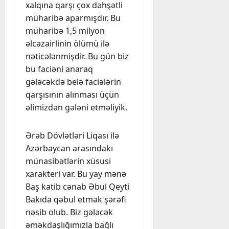
xalqına qarşı çox dəhşətli
müharibə aparmışdır. Bu
müharibə 1,5 milyon
əlcəzairlinin ölümü ilə
nəticələnmişdir. Bu gün biz
bu faciəni anaraq
gələcəkdə belə faciələrin
qarşısının alınması üçün
əlimizdən gələni etməliyik.
Ərəb Dövlətləri Liqası ilə
Azərbaycan arasındakı
münasibətlərin xüsusi
xarakteri var. Bu yay mənə
Baş katib cənab Əbul Qeyti
Bakıda qəbul etmək şərəfi
nəsib olub. Biz gələcək
əməkdaşlığımızla bağlı