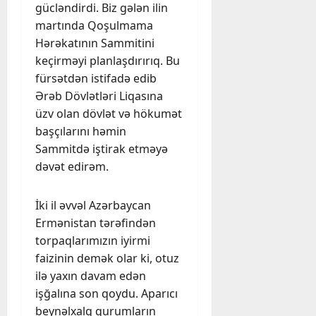
gücləndirdi. Biz gələn ilin
martında Qoşulmama
Hərəkatının Sammitini
keçirməyi planlaşdırırıq. Bu
fürsətdən istifadə edib
Ərəb Dövlətləri Liqasına
üzv olan dövlət və hökumət
başçılarını həmin
Sammitdə iştirak etməyə
dəvət edirəm.
İki il əvvəl Azərbaycan
Ermənistan tərəfindən
torpaqlarımızın iyirmi
faizinin demək olar ki, otuz
ilə yaxın davam edən
işğalına son qoydu. Aparıcı
beynəlxalq qurumların