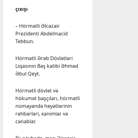
çıxışı
– Hörmətli Əlcəzair
Prezidenti Abdelmacid
Tebbun.
Hörmətli Ərəb Dövlətləri
Liqasının Baş katibi Əhməd
Əbul Qeyt.
Hörmətli dövlət və
hökumət başçıları, hörmətli
nümayəndə heyətlərinin
rəhbərləri, xanımlar və
cənablar.