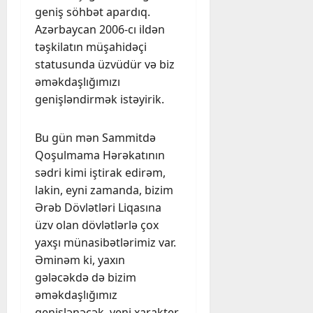
geniş söhbət apardıq.
Azərbaycan 2006-cı ildən
təşkilatın müşahidəçi
statusunda üzvüdür və biz
əməkdaşlığımızı
genişləndirmək istəyirik.
Bu gün mən Sammitdə
Qoşulmama Hərəkatının
sədri kimi iştirak edirəm,
lakin, eyni zamanda, bizim
Ərəb Dövlətləri Liqasına
üzv olan dövlətlərlə çox
yaxşı münasibətlərimiz var.
Əminəm ki, yaxın
gələcəkdə də bizim
əməkdaşlığımız
genişlənəcək, yeni xarakter