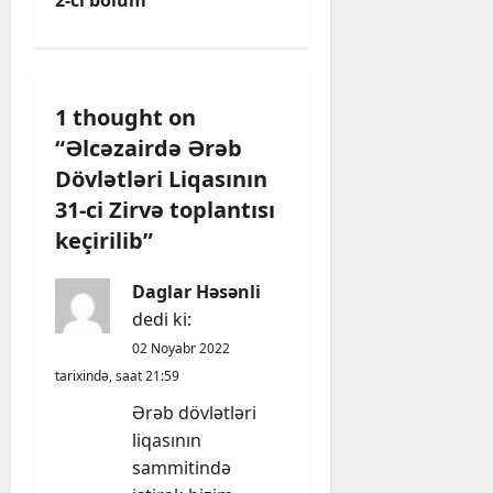
2-ci bölüm
a
v
i
1 thought on
“
Əlcəzairdə Ərəb
g
Dövlətləri Liqasının
a
31-ci Zirvə toplantısı
keçirilib
”
t
i
Daglar Həsənli
dedi ki:
o
02 Noyabr 2022
n
tarixində, saat 21:59
Ərəb dövlətləri
liqasının
sammitində