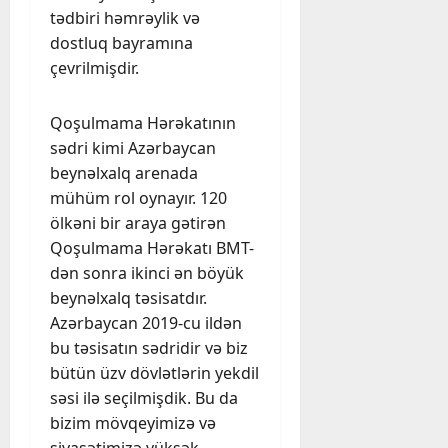
tədbiri həmrəylik və
dostluq bayramına
çevrilmişdir.
Qoşulmama Hərəkatının
sədri kimi Azərbaycan
beynəlxalq arenada
mühüm rol oynayır. 120
ölkəni bir araya gətirən
Qoşulmama Hərəkatı BMT-
dən sonra ikinci ən böyük
beynəlxalq təsisatdır.
Azərbaycan 2019-cu ildən
bu təsisatın sədridir və biz
bütün üzv dövlətlərin yekdil
səsi ilə seçilmişdik. Bu da
bizim mövqeyimizə və