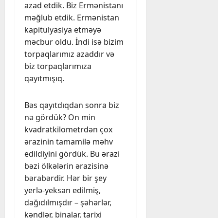
azad etdik. Biz Ermənistanı
məğlub etdik. Ermənistan
kapitulyasiya etməyə
məcbur oldu. İndi isə bizim
torpaqlarımız azaddır və
biz torpaqlarımıza
qayıtmışıq.
Bəs qayıtdıqdan sonra biz
nə gördük? On min
kvadratkilometrdən çox
ərazinin tamamilə məhv
edildiyini gördük. Bu ərazi
bəzi ölkələrin ərazisinə
bərabərdir. Hər bir şey
yerlə-yeksan edilmiş,
dağıdılmışdır – şəhərlər,
kəndlər, binalar, tarixi