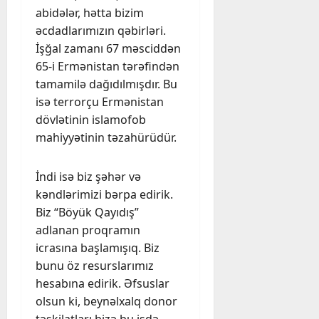
abidələr, hətta bizim
əcdadlarımızın qəbirləri.
İşğal zamanı 67 məsciddən
65-i Ermənistan tərəfindən
tamamilə dağıdılmışdır. Bu
isə terrorçu Ermənistan
dövlətinin islamofob
mahiyyətinin təzahürüdür.
İndi isə biz şəhər və
kəndlərimizi bərpa edirik.
Biz “Böyük Qayıdış”
adlanan proqramın
icrasına başlamışıq. Biz
bunu öz resurslarımız
hesabına edirik. Əfsuslar
olsun ki, beynəlxalq donor