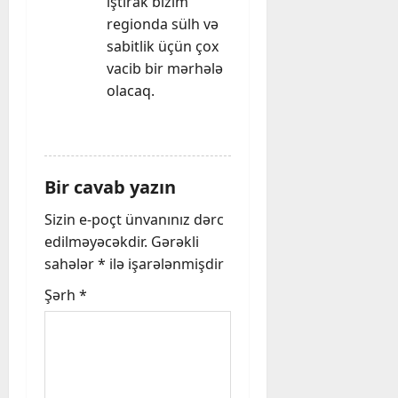
iştirak bizim
regionda sülh və
sabitlik üçün çox
vacib bir mərhələ
olacaq.
REPLY
Bir cavab yazın
Sizin e-poçt ünvanınız dərc
edilməyəcəkdir.
Gərəkli
sahələr
*
ilə işarələnmişdir
Şərh
*