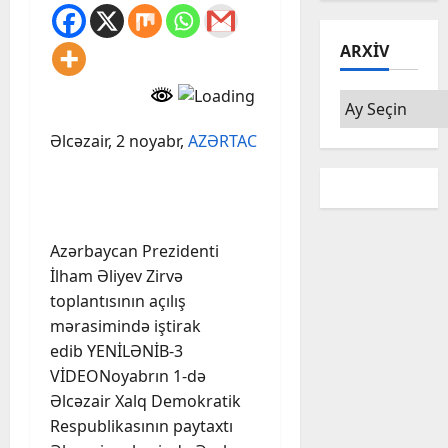
ARXIV
Arxiv
Əlcəzair, 2 noyabr,
AZƏRTAC
Azərbaycan Prezidenti
İlham Əliyev Zirvə
toplantısının açılış
mərasimində iştirak
edib YENİLƏNİB-3
VİDEONoyabrın 1-də
Əlcəzair Xalq Demokratik
Respublikasının paytaxtı