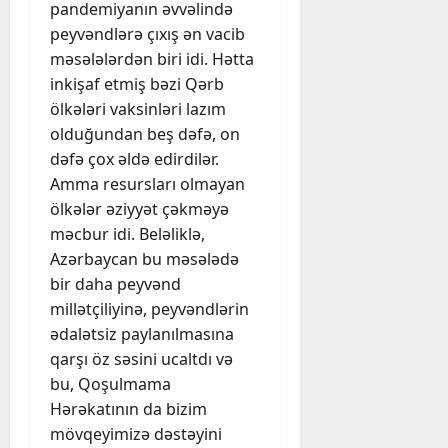
pandemiyanın əvvəlində
peyvəndlərə çıxış ən vacib
məsələlərdən biri idi. Hətta
inkişaf etmiş bəzi Qərb
ölkələri vaksinləri lazım
olduğundan beş dəfə, on
dəfə çox əldə edirdilər.
Amma resursları olmayan
ölkələr əziyyət çəkməyə
məcbur idi. Beləliklə,
Azərbaycan bu məsələdə
bir daha peyvənd
millətçiliyinə, peyvəndlərin
ədalətsiz paylanılmasına
qarşı öz səsini ucaltdı və
bu, Qoşulmama
Hərəkatının da bizim
mövqeyimizə dəstəyini