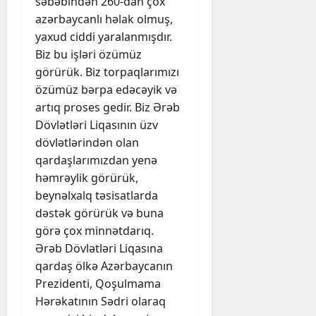
səbəbindən 260-dan çox
azərbaycanlı həlak olmuş,
yaxud ciddi yaralanmışdır.
Biz bu işləri özümüz
görürük. Biz torpaqlarımızı
özümüz bərpa edəcəyik və
artıq proses gedir. Biz Ərəb
Dövlətləri Liqasının üzv
dövlətlərindən olan
qardaşlarımızdan yenə
həmrəylik görürük,
beynəlxalq təsisatlarda
dəstək görürük və buna
görə çox minnətdarıq.
Ərəb Dövlətləri Liqasına
qardaş ölkə Azərbaycanın
Prezidenti, Qoşulmama
Hərəkatının Sədri olaraq