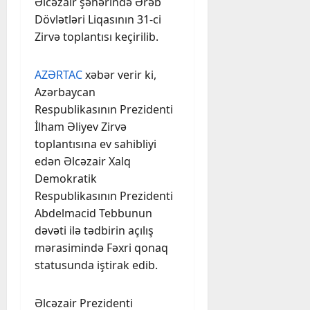
Əlcəzair şəhərində Ərəb
Dövlətləri Liqasının 31-ci
Zirvə toplantısı keçirilib.
AZƏRTAC
xəbər verir ki,
Azərbaycan
Respublikasının Prezidenti
İlham Əliyev Zirvə
toplantısına ev sahibliyi
edən Əlcəzair Xalq
Demokratik
Respublikasının Prezidenti
Abdelmacid Tebbunun
dəvəti ilə tədbirin açılış
mərasimində Fəxri qonaq
statusunda iştirak edib.
Əlcəzair Prezidenti