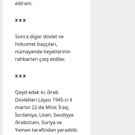
edirəm.
x x x
Sonra digər dövlət və
hökumət başçıları,
nümayəndə heyətlərinin
rəhbərləri çıxış etdilər.
x x x
Qeyd edək ki, Ərəb
Dövlətləri Liqası 1945-ci il
martın 22-də Misir, İraq,
İordaniya, Livan, Səudiyyə
Ərəbistanı, Suriya və
Yəmən tərəfindən yaradılıb.