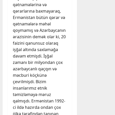
qətnamələrinə və
qərarlarına baxmayaraq,
Ermənistan bütün qərar və
qətnamələrə məhəl
qoymamış və Azərbaycanın
ərazisinin demək olar ki, 20
faizini qanunsuz olaraq
işğal altında saxlamağa
davam etmişdi. İşğal
zamanı bir milyondan çox
azərbaycanlı qaçqın və
məcburi köçkünə
çevrilmişdi. Bizim
insanlarımız etnik
təmizləməyə məruz
qalmışdı. Ermənistan 1992-
ci ildə hazırda ondan çox
ölkə tərəfindən tanınan