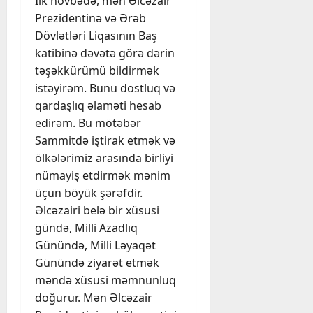
İlk növbədə, mən Əlcəzair
Prezidentinə və Ərəb
Dövlətləri Liqasının Baş
katibinə dəvətə görə dərin
təşəkkürümü bildirmək
istəyirəm. Bunu dostluq və
qardaşlıq əlaməti hesab
edirəm. Bu mötəbər
Sammitdə iştirak etmək və
ölkələrimiz arasında birliyi
nümayiş etdirmək mənim
üçün böyük şərəfdir.
Əlcəzairi belə bir xüsusi
gündə, Milli Azadlıq
Günündə, Milli Ləyaqət
Günündə ziyarət etmək
məndə xüsusi məmnunluq
doğurur. Mən Əlcəzair