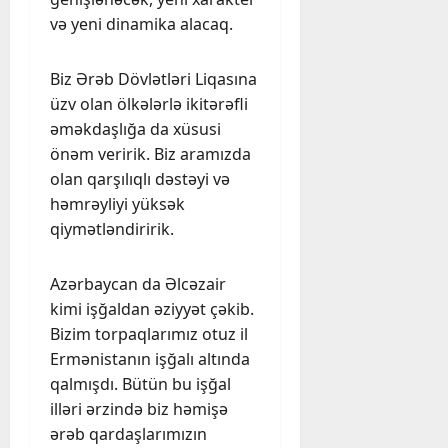
və yeni dinamika alacaq.
Biz Ərəb Dövlətləri Liqasına
üzv olan ölkələrlə ikitərəfli
əməkdaşlığa da xüsusi
önəm veririk. Biz aramızda
olan qarşılıqlı dəstəyi və
həmrəyliyi yüksək
qiymətləndiririk.
Azərbaycan da Əlcəzair
kimi işğaldan əziyyət çəkib.
Bizim torpaqlarımız otuz il
Ermənistanın işğalı altında
qalmışdı. Bütün bu işğal
illəri ərzində biz həmişə
ərəb qardaşlarımızın