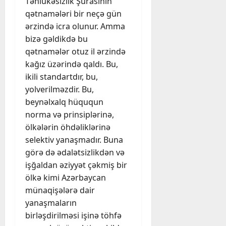
Təhlükəsizlik Şurasının
qətnamələri bir neçə gün
ərzində icra olunur. Amma
bizə gəldikdə bu
qətnamələr otuz il ərzində
kağız üzərində qaldı. Bu,
ikili standartdır, bu,
yolverilməzdir. Bu,
beynəlxalq hüququn
norma və prinsiplərinə,
ölkələrin öhdəliklərinə
selektiv yanaşmadır. Buna
görə də ədalətsizlikdən və
işğaldan əziyyət çəkmiş bir
ölkə kimi Azərbaycan
münaqişələrə dair
yanaşmaların
birləşdirilməsi işinə töhfə