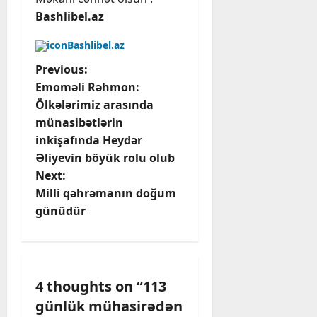
Bashlibel.az
Bashlibel.az
P
Previous:
Emoməli Rəhmon:
o
Ölkələrimiz arasında
münasibətlərin
s
inkişafında Heydər
t
Əliyevin böyük rolu olub
Next:
n
Milli qəhrəmanın doğum
günüdür
a
v
i
4 thoughts on “
113
günlük mühasirədən
g