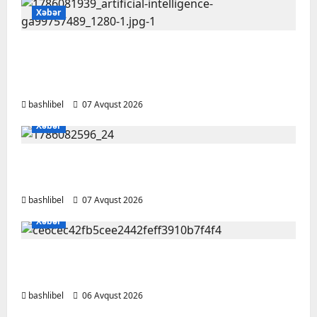
Xəbər
Psixoloqlardan xəbərdarlıq: ChatGPT ilə
şəxsi məsələləri müzakirə edərkən
ehtiyatlı olun
bashlibel
07 Avqust 2026
Xəbər
Altıncı hisləri heç vaxt aldatmır: yalançını
gözlərinin içinə baxıb deyən BÜRCLƏR
bashlibel
07 Avqust 2026
Xəbər
Kəlbəcərdə bal süzümünə başlanıb – FOTO,
VİDEO
bashlibel
06 Avqust 2026