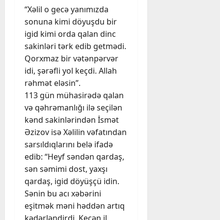
“Xəlil o gecə yanımızda
sonuna kimi döyuşdu bir
igid kimi orda qalan dinc
sakinləri tərk edib getmədi.
Qorxmaz bir vətənpərvər
idi, şərəfli yol keçdi. Allah
rəhmət eləsin”.
113 gün mühasirədə qalan
və qəhrəmanlığı ilə seçilən
kənd sakinlərindən İsmət
Əzizov isə Xəlilin vəfatından
sarsıldıqlarını belə ifadə
edib: “Heyf səndən qardaş,
sən səmimi dost, yaxşı
qardaş, igid döyüşçü idin.
Sənin bu acı xəbərini
eşitmək məni həddən artıq
kədərləndirdi. Keçən il