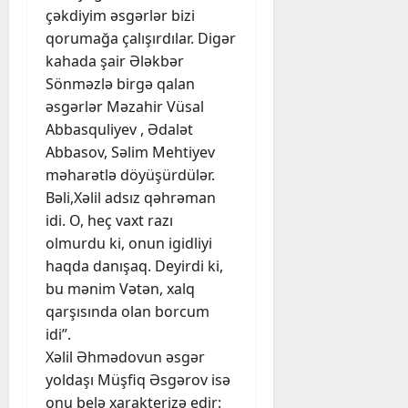
çəkdiyim əsgərlər bizi
qorumağa çalışırdılar. Digər
kahada şair Ələkbər
Sönməzlə birgə qalan
əsgərlər Məzahir Vüsal
Abbasquliyev , Ədalət
Abbasov, Səlim Mehtiyev
məharətlə döyüşürdülər.
Bəli,Xəlil adsız qəhrəman
idi. O, heç vaxt razı
olmurdu ki, onun igidliyi
haqda danışaq. Deyirdi ki,
bu mənim Vətən, xalq
qarşısında olan borcum
idi”.
Xəlil Əhmədovun əsgər
yoldaşı Müşfiq Əsgərov isə
onu belə xarakterizə edir: