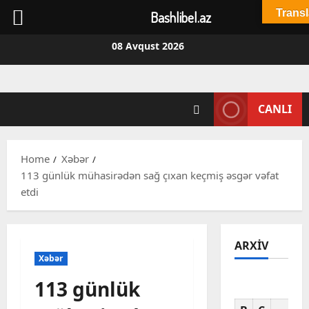
Transl
Bashlibel.az
Skip
08 Avqust 2026
to
content
CANLI
Home
Xəbər
113 günlük mühasirədən sağ çıxan keçmiş əsgər vəfat
etdi
ARXIV
Xəbər
113 günlük
Av