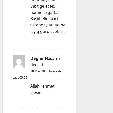
Vaxt gələcək,
həmin əsgərlər
Başlıbelin fəxri
vətəndaşları adına
layiq görüləcəklər.
REPLY
Dağlar Həsənli
dedi ki:
18 May 2023 tarixində,
saat 05:06
Allah rəhmət
eləsin
REPLY