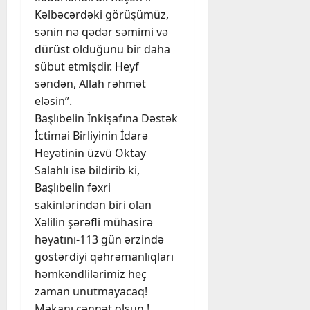
Kəlbəcərdəki görüşümüz,
sənin nə qədər səmimi və
dürüst olduğunu bir daha
sübut etmişdir. Heyf
səndən, Allah rəhmət
eləsin”.
Başlıbelin İnkişafına Dəstək
İctimai Birliyinin İdarə
Heyətinin üzvü Oktay
Salahlı isə bildirib ki,
Başlıbelin fəxri
sakinlərindən biri olan
Xəlilin şərəfli mühasirə
həyatını-113 gün ərzində
göstərdiyi qəhrəmanlıqları
həmkəndlilərimiz heç
zaman unutmayacaq!
Məkanı cənnət olsun !