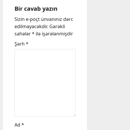
Bir cavab yazın
Sizin e-poçt ünvanınız dərc
edilməyəcəkdir.
Gərəkli
sahələr
*
ilə işarələnmişdir
Şərh
*
Ad
*