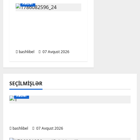
Xəbər
Altıncı hisləri heç vaxt
aldatmır: yalançını
gözlərinin içinə baxıb
deyən BÜRCLƏR
bashlibel
07 Avqust 2026
SEÇILMIŞLƏR
Xəbər
Başlıbel-Ağcaqız-Qaraçanlı yolu açıldı –
FOTO, VİDEO
bashlibel
07 Avqust 2026