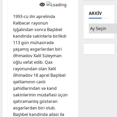
ARXIV
1993-cü ilin aprelində
Kəlbəcər rayonun
Arxiv
işğalından sonra Başlıbel
kəndində sakinlərlə birlikdı
113 gün mühasirədə
yaşamış əsgərlərdən biri
Əhmədov Xəlil Süleyman
oğlu vəfat edib. Qax
rayonundan olan Xəlil
Əhmədov 18 aprel Başlıbel
qətliamının canlı
şahidlərindən və kənd
sakinlərinin müdafiəsi üçün
qəhrəmanlıq göstərən
əsgərlərdən biri olub.
Başlıbel kəndində ailəsi ilə