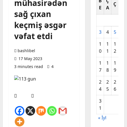
mühasirədən
B
Ç
C
Ç
E
A
A
sağ çıxan
keçmiş əsgər
3
4
5
6
vəfat etdi
1
1
1
1
bashlibel
0
1
2
3
17 May 2023
1
1
1
2
3 minutes read
4
7
8
9
0
2
2
2
2
4
5
6
7
3
1
« İyl