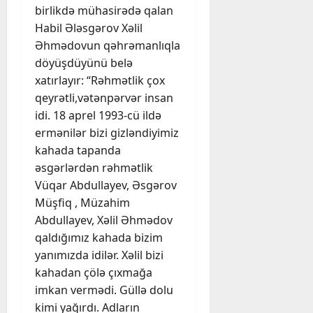
birlikdə mühasirədə qalan
Habil Ələsgərov Xəlil
Əhmədovun qəhrəmanlıqla
döyüşdüyünü belə
xatırlayır: “Rəhmətlik çox
qeyrətli,vətənpərvər insan
idi. 18 aprel 1993-cü ildə
ermənilər bizi gizləndiyimiz
kahada tapanda
əsgərlərdən rəhmətlik
Vüqar Abdullayev, Əsgərov
Müşfiq , Müzahim
Abdullayev, Xəlil Əhmədov
qaldığımız kahada bizim
yanımızda idilər. Xəlil bizi
kahadan çölə çıxmağa
imkan vermədi. Güllə dolu
kimi yağırdı. Adların