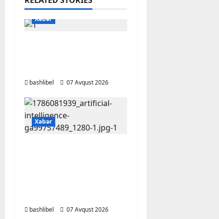
RELATED STORIES
Xəbər
Başlıbel-Ağcaqız-
Qaraçanlı yolu açıldı –
FOTO, VİDEO
bashlibel
07 Avqust 2026
Xəbər
Psixoloqlardan
xəbərdarlıq: ChatGPT
ilə şəxsi məsələləri
müzakirə edərkən
ehtiyatlı olun
bashlibel
07 Avqust 2026