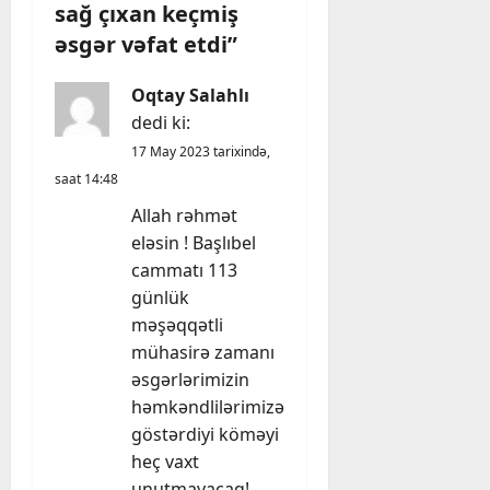
sağ çıxan keçmiş
a
əsgər vəfat etdi
”
t
Oqtay Salahlı
i
dedi ki:
17 May 2023 tarixində,
o
saat 14:48
n
Allah rəhmət
eləsin ! Başlıbel
cammatı 113
günlük
məşəqqətli
mühasirə zamanı
əsgərlərimizin
həmkəndlilərimizə
göstərdiyi köməyi
heç vaxt
unutmayacaq!