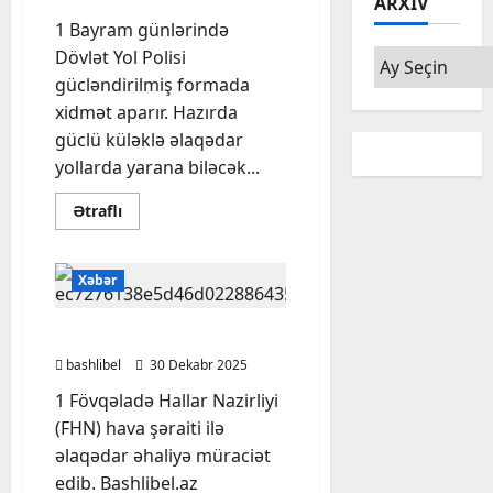
ARXIV
və
mənimsənilən
1 Bayram günlərində
milyonlar
Dövlət Yol Polisi
Arxiv
gücləndirilmiş formada
xidmət aparır. Hazırda
güclü küləklə əlaqədar
yollarda yarana biləcək...
Read
Ətraflı
more
about
Küləkli
hava
Xəbər
şəraiti
ilə
əlaqədar
sürücülərə
FHN əhaliyə müraciət etdi
XƏBƏRDARLIQ
bashlibel
30 Dekabr 2025
1 Fövqəladə Hallar Nazirliyi
(FHN) hava şəraiti ilə
əlaqədar əhaliyə müraciət
edib. Bashlibel.az