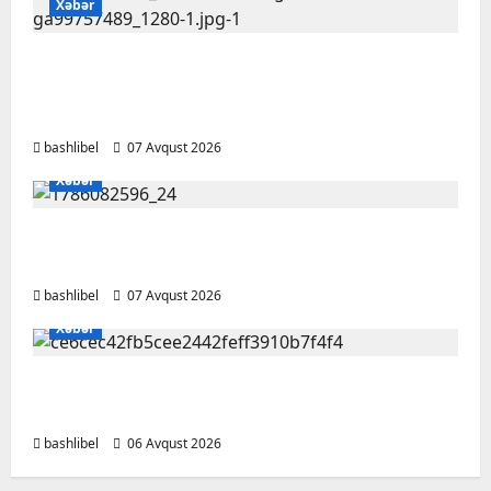
Xəbər
Psixoloqlardan xəbərdarlıq: ChatGPT ilə
şəxsi məsələləri müzakirə edərkən
ehtiyatlı olun
bashlibel
07 Avqust 2026
Xəbər
Altıncı hisləri heç vaxt aldatmır: yalançını
gözlərinin içinə baxıb deyən BÜRCLƏR
bashlibel
07 Avqust 2026
Xəbər
Kəlbəcərdə bal süzümünə başlanıb – FOTO,
VİDEO
bashlibel
06 Avqust 2026