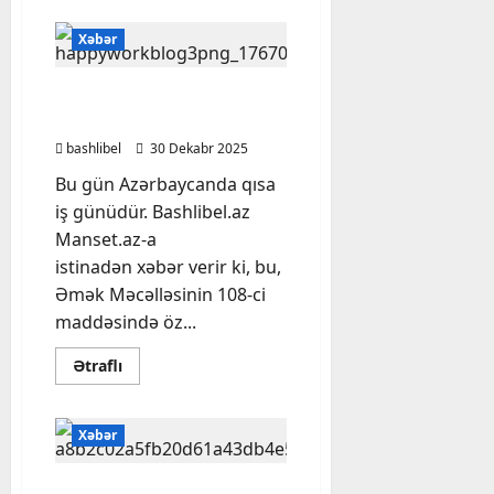
Kəlbəcərdə
32
Xəbər
il
sonra
ilk
dəfə
Bu gün Azərbaycanda
Yeni
qısa iş günüdür
il
tədbiri
bashlibel
30 Dekabr 2025
keçirilib
–
Bu gün Azərbaycanda qısa
FOTOLAR
iş günüdür. Bashlibel.az
Manset.az-a
istinadən xəbər verir ki, bu,
Əmək Məcəlləsinin 108-ci
maddəsində öz...
Read
Ətraflı
more
about
Bu
gün
Xəbər
Azərbaycanda
qısa
iş
günüdür
Putin DƏHŞƏTLİ QƏRAR