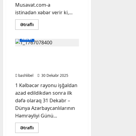
Musavat.com-a
istinadən xəbər verir ki,...
Read
Ətraflı
more
about
FHN
Xəbər
əhaliyə
müraciət
etdi
Kəlbəcərdə 32 il sonra ilk
dəfə Yeni il tədbiri
keçirilib – FOTOLAR
bashlibel
30 Dekabr 2025
1 Kəlbəcər rayonu işğaldan
azad edildikdən sonra ilk
dəfə olaraq 31 Dekabr –
Dünya Azərbaycanlılarının
Həmrəyliyi Günü...
Read
Ətraflı
more
about