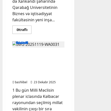
də Xankəndi şəhərində
Qarabağ Universitetinin
Biznes və iqtisadiyyat
fakültəsinin yeni inşa...
Read
Ətraflı
more
about
Prezident
Xəbər
Qarabağ
Universitetinin
Biznes
Kəlbəcər rayonundan
və
iqtisadiyyat
seçilmiş millət vəkili Milli
fakültəsinin
binasının
Məclisin iclasında
açılışında
mühüm məsələləri
iştirak
edib
gündəmə gətirib: Video
bashlibel
23 Dekabr 2025
1 Bu gün Milli Məclisin
plenar iclasında Kəlbəcər
rayonundan seçilmiş millət
vəkilinin çıxışı bir sıra