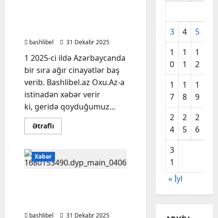
cinayətləri: Amansız
qətllər, dövlətə xəyanət və
mənimsənilən milyonlar
3
4
5
6
bashlibel
31 Dekabr 2025
1
1
1
1
1 2025-ci ildə Azərbaycanda
0
1
2
3
bir sıra ağır cinayətlər baş
verib. Bashlibel.az Oxu.Az-a
1
1
1
2
istinadən xəbər verir
7
8
9
0
ki, geridə qoyduğumuz...
2
2
2
2
Read
Ətraflı
4
5
6
7
more
about
2025-
3
ci
Xəbər
ilin
1
ən
səs-
« İyl
küylü
Küləkli hava şəraiti ilə
cinayətləri:
əlaqədar sürücülərə
Amansız
qətllər,
XƏBƏRDARLIQ
dövlətə
xəyanət
bashlibel
31 Dekabr 2025