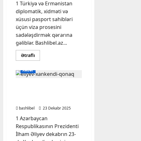
1 Türkiyə və Ermənistan
diplomatik, xidməti və
xüsusi pasport sahibləri
üçün viza prosesini
sadələşdirmək qərarına
gəliblər. Bashlibel.az...
Read
Ətraflı
more
about
Türkiyə
Xəbər
və
Ermənistan
arasında
Prezident Xankəndiyə
viza
rejimi
getdi, bu ailənin qonağı
sadələşdirildi
oldu – Foto
bashlibel
23 Dekabr 2025
1 Azərbaycan
Respublikasının Prezidenti
İlham Əliyev dekabrın 23-