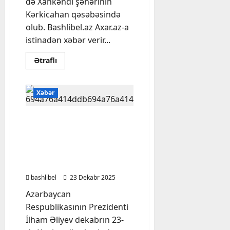
də Xankəndi şəhərinin
Kərkicahan qəsəbəsində
olub. Bashlibel.az Axar.az-a
istinadən xəbər verir...
Read
Ətraflı
more
about
Prezident
Xankəndiyə
Xəbər
getdi,
bu
ailənin
qonağı
Prezident Qarabağ
oldu
Universitetinin Biznes və
–
Foto
iqtisadiyyat fakültəsinin
binasının açılışında
iştirak edib
bashlibel
23 Dekabr 2025
Azərbaycan
Respublikasının Prezidenti
İlham Əliyev dekabrın 23-