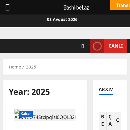
Transl
Bashlibel.az
Skip
08 Avqust 2026
to
content
CANLI
Home
2025
Year:
2025
ARXIV
Av
Xəbər
B
Ç
C
Ç
E
A
A
2025-ci ilin ən səs-küylü