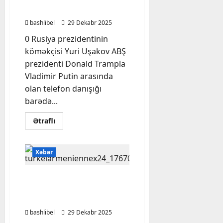
verdi – Tramp bildirib ki.
bashlibel
29 Dekabr 2025
0 Rusiya prezidentinin
köməkçisi Yuri Uşakov ABŞ
prezidenti Donald Trampla
Vladimir Putin arasında
olan telefon danışığı
barədə...
Read
Ətraflı
more
about
Putin
DƏHŞƏTLİ
Xəbər
QƏRAR
verdi
–
Tramp
Türkiyə və Ermənistan
bildirib
arasında viza rejimi
ki.
sadələşdirildi
bashlibel
29 Dekabr 2025