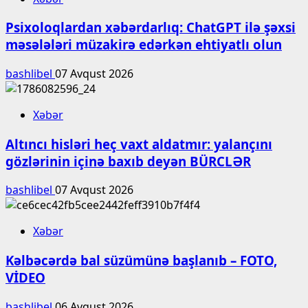
Psixoloqlardan xəbərdarlıq: ChatGPT ilə şəxsi
məsələləri müzakirə edərkən ehtiyatlı olun
bashlibel
07 Avqust 2026
Xəbər
Altıncı hisləri heç vaxt aldatmır: yalançını
gözlərinin içinə baxıb deyən BÜRCLƏR
bashlibel
07 Avqust 2026
Xəbər
Kəlbəcərdə bal süzümünə başlanıb – FOTO,
VİDEO
bashlibel
06 Avqust 2026