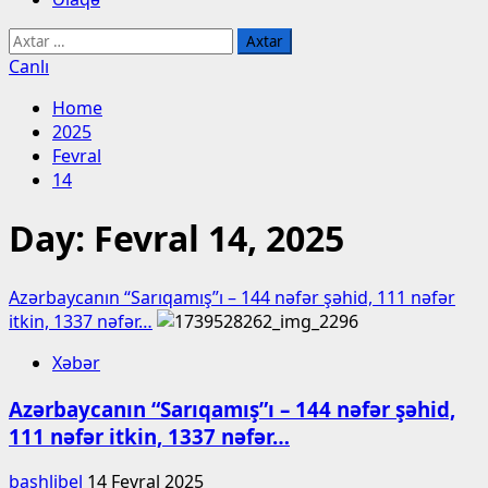
Axtarış:
Canlı
Home
2025
Fevral
14
Day:
Fevral 14, 2025
Azərbaycanın “Sarıqamış”ı – 144 nəfər şəhid, 111 nəfər
itkin, 1337 nəfər…
Xəbər
Azərbaycanın “Sarıqamış”ı – 144 nəfər şəhid,
111 nəfər itkin, 1337 nəfər…
bashlibel
14 Fevral 2025