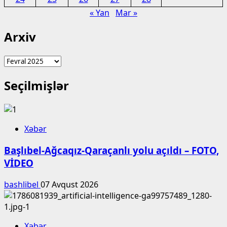
« Yan
Mar »
Arxiv
Arxiv
Seçilmişlər
Xəbər
Başlıbel-Ağcaqız-Qaraçanlı yolu açıldı – FOTO,
VİDEO
bashlibel
07 Avqust 2026
Xəbər