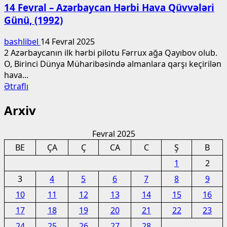
14 Fevral – Azərbaycan Hərbi Hava Qüvvələri
və
Günü, (1992)
itirilməsinə
görə
bashlibel
14 Fevral 2025
cərimələr
2 Azərbaycanın ilk hərbi pilotu Fərrux ağa Qayıbov olub.
4
O, Birinci Dünya Müharibəsində almanlara qarşı keçirilən
dəfə
hava...
artırılır
Read
Ətraflı
more
Arxiv
about
14
Fevral
Fevral 2025
–
BE
ÇA
Ç
CA
C
Ş
B
Azərbaycan
1
2
Hərbi
Hava
3
4
5
6
7
8
9
Qüvvələri
10
11
12
13
14
15
16
Günü,
(1992)
17
18
19
20
21
22
23
24
25
26
27
28