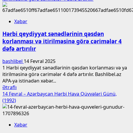
İlkin
hərbi
qeydiyyata
Xəbər
alınmaqdan
boyun
Hərbi qeydiyyat sənədlərinin qəsdən
qaçırmaya
korlanması və itirilməsinə görə cərimələr 4
görə
dəfə artırılır
cəzalar
sərtləşdirilir
bashlibel
14 Fevral 2025
1 Hərbi qeydiyyat sənədlərinin qəsdən korlanması və ya
itirilməsinə görə cərimələr 4 dəfə artırılır. Bashlibel.az
APA-ya istinadən xəbər...
Read
Ətraflı
more
14 Fevral – Azərbaycan Hərbi Hava Qüvvələri Günü,
about
(1992)
Hərbi
qeydiyyat
sənədlərinin
Xəbər
qəsdən
korlanması