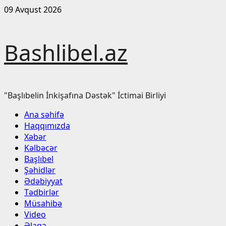
Skip
09 Avqust 2026
to
content
Bashlibel.az
"Başlıbelin İnkişafına Dəstək" İctimai Birliyi
Primary
Ana səhifə
Menu
Haqqımızda
Xəbər
Kəlbəcər
Başlıbel
Şəhidlər
Ədəbiyyat
Tədbirlər
Müsahibə
Video
Əlaqə