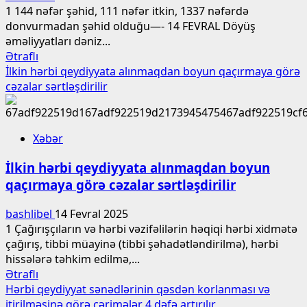
1 144 nəfər şəhid, 111 nəfər itkin, 1337 nəfərdə
donvurmadan şəhid olduğu—- 14 FEVRAL Döyüş
əməliyyatları dəniz...
Read
Ətraflı
more
İlkin hərbi qeydiyyata alınmaqdan boyun qaçırmaya görə
about
cəzalar sərtləşdirilir
Azərbaycanın
“Sarıqamış”ı
–
Xəbər
144
nəfər
İlkin hərbi qeydiyyata alınmaqdan boyun
şəhid,
qaçırmaya görə cəzalar sərtləşdirilir
111
nəfər
bashlibel
14 Fevral 2025
itkin,
1 Çağırışçıların və hərbi vəzifəlilərin həqiqi hərbi xidmətə
1337
çağırış, tibbi müayinə (tibbi şəhadətləndirilmə), hərbi
nəfər…
hissələrə təhkim edilmə,...
Read
Ətraflı
more
Hərbi qeydiyyat sənədlərinin qəsdən korlanması və
about
itirilməsinə görə cərimələr 4 dəfə artırılır