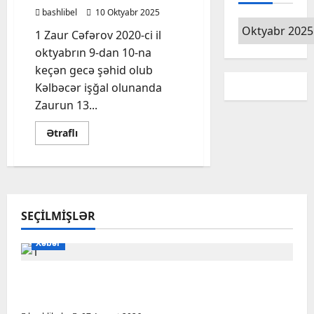
bashlibel
10 Oktyabr 2025
Arxiv
1 Zaur Cəfərov 2020-ci il
oktyabrın 9-dan 10-na
keçən gecə şəhid olub
Kəlbəcər işğal olunanda
Zaurun 13...
Read
Ətraflı
more
about
Düşmənə
ağır
zərbələr
vuran
şəhid
polkovnik-
SEÇILMIŞLƏR
leytenant
Xəbər
Başlıbel-Ağcaqız-Qaraçanlı yolu açıldı –
FOTO, VİDEO