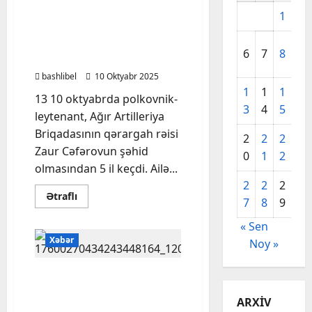
Şəhid polkovnik-
1
2
leytenant Zaur Cəfərovun
anım mərasimi keçirildi-
6
7
8
9
FOTOLAR
bashlibel
10 Oktyabr 2025
1
1
1
1
13 10 oktyabrda polkovnik-
3
4
5
6
leytenant, Ağır Artilleriya
Briqadasının qərargah rəisi
2
2
2
2
Zaur Cəfərovun şəhid
0
1
2
3
olmasından 5 il keçdi. Ailə...
2
2
2
3
Read
Ətraflı
7
8
9
0
more
about
Şəhid
« Sen
polkovnik-
Xəbər
Noy »
leytenant
Zaur
Cəfərovun
anım
Düşmənə ağır zərbələr
mərasimi
vuran şəhid polkovnik-
keçirildi-
ARXIV
FOTOLAR
leytenant