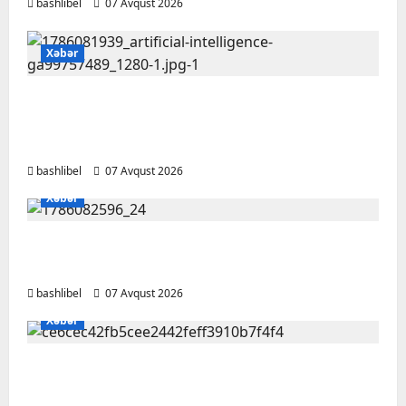
bashlibel
07 Avqust 2026
Xəbər
Psixoloqlardan xəbərdarlıq: ChatGPT ilə
şəxsi məsələləri müzakirə edərkən
ehtiyatlı olun
bashlibel
07 Avqust 2026
Xəbər
Altıncı hisləri heç vaxt aldatmır: yalançını
gözlərinin içinə baxıb deyən BÜRCLƏR
bashlibel
07 Avqust 2026
Xəbər
Kəlbəcərdə bal süzümünə başlanıb – FOTO,
VİDEO