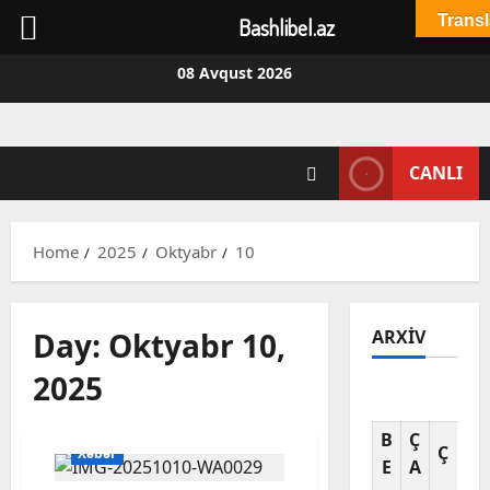
Transl
Bashlibel.az
Skip
08 Avqust 2026
to
content
CANLI
Home
2025
Oktyabr
10
Day:
Oktyabr 10,
ARXIV
2025
Okt
B
Ç
C
Ç
Xəbər
E
A
A