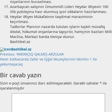
nişanlarının buraxılması.
Azərbaycan xalqının Ümummilli Lideri Heydər Əliyevin 100
illik yubileyinə həsr olunmuş qızıl sikkələrin hazırlanması.
Heydər Əliyev Mükafatının təqdimat mərasiminin
keçirilməsi.
Tədbirlər Planının nəzərdə tutulan işlərin təşkili müvafiq
dövlət, hökumət orqanlarına tapşırılır, həmçinin bəziləri Milli
Məclisə, Mərkəzi banka tövsiyə olunur.
Bashlibel.az
Bashlibel.az
Post
Previous:
YARIMÇIQ QALMIŞ ARZULAR
Next:
Kəlbəcərdə Zəfər və İşğal Muzeylərinin tikintisi 1 ilə
navigation
yekunlaşacaq
Bir cavab yazın
Sizin e-poçt ünvanınız dərc edilməyəcəkdir.
Gərəkli sahələr
*
ilə
işarələnmişdir