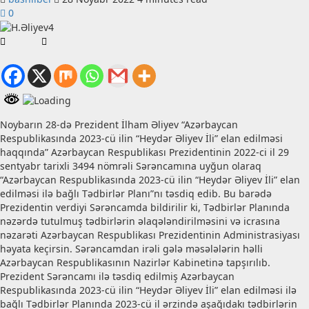
0
Noybarın 28-də Prezident İlham Əliyev “Azərbaycan
Respublikasında 2023-cü ilin “Heydər Əliyev İli” elan edilməsi
haqqında” Azərbaycan Respublikası Prezidentinin 2022-ci il 29
sentyabr tarixli 3494 nömrəli Sərəncamına uyğun olaraq
“Azərbaycan Respublikasında 2023-cü ilin “Heydər Əliyev İli” elan
edilməsi ilə bağlı Tədbirlər Planı”nı təsdiq edib. Bu barədə
Prezidentin verdiyi Sərəncamda bildirilir ki, Tədbirlər Planında
nəzərdə tutulmuş tədbirlərin əlaqələndirilməsini və icrasına
nəzarəti Azərbaycan Respublikası Prezidentinin Administrasiyası
həyata keçirsin. Sərəncamdan irəli gələ məsələlərin həlli
Azərbaycan Respublikasının Nazirlər Kabinetinə tapşırılıb.
Prezident Sərəncamı ilə təsdiq edilmiş Azərbaycan
Respublikasında 2023-cü ilin “Heydər Əliyev İli” elan edilməsi ilə
bağlı Tədbirlər Planında 2023-cü il ərzində aşağıdakı tədbirlərin