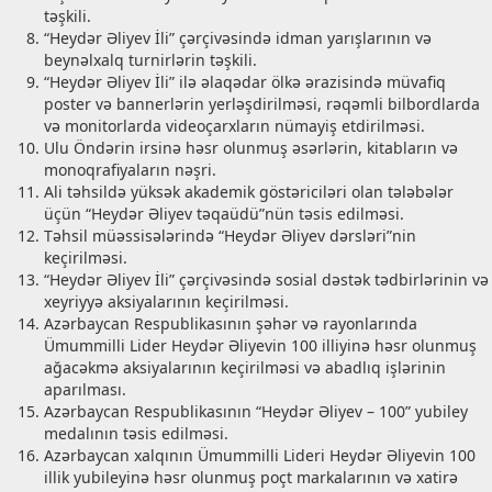
təşkili.
“Heydər Əliyev İli” çərçivəsində idman yarışlarının və
beynəlxalq turnirlərin təşkili.
“Heydər Əliyev İli” ilə əlaqədar ölkə ərazisində müvafiq
poster və bannerlərin yerləşdirilməsi, rəqəmli bilbordlarda
və monitorlarda videoçarxların nümayiş etdirilməsi.
Ulu Öndərin irsinə həsr olunmuş əsərlərin, kitabların və
monoqrafiyaların nəşri.
Ali təhsildə yüksək akademik göstəriciləri olan tələbələr
üçün “Heydər Əliyev təqaüdü”nün təsis edilməsi.
Təhsil müəssisələrində “Heydər Əliyev dərsləri”nin
keçirilməsi.
“Heydər Əliyev İli” çərçivəsində sosial dəstək tədbirlərinin və
xeyriyyə aksiyalarının keçirilməsi.
Azərbaycan Respublikasının şəhər və rayonlarında
Ümummilli Lider Heydər Əliyevin 100 illiyinə həsr olunmuş
ağacəkmə aksiyalarının keçirilməsi və abadlıq işlərinin
aparılması.
Azərbaycan Respublikasının “Heydər Əliyev – 100” yubiley
medalının təsis edilməsi.
Azərbaycan xalqının Ümummilli Lideri Heydər Əliyevin 100
illik yubileyinə həsr olunmuş poçt markalarının və xatirə