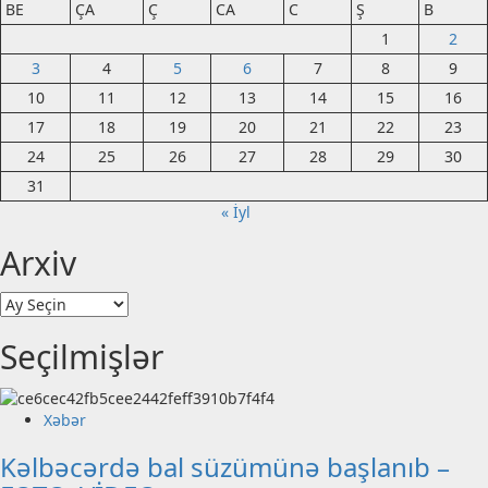
BE
ÇA
Ç
CA
C
Ş
B
1
2
3
4
5
6
7
8
9
10
11
12
13
14
15
16
17
18
19
20
21
22
23
24
25
26
27
28
29
30
31
« İyl
Arxiv
Arxiv
Seçilmişlər
Xəbər
Kəlbəcərdə bal süzümünə başlanıb –