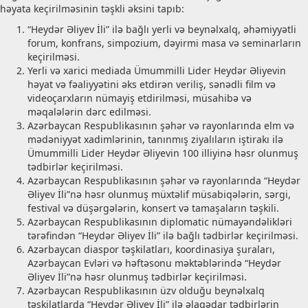
həyata keçirilməsinin təşkli əksini tapıb:
“Heydər Əliyev İli” ilə bağlı yerli və beynəlxalq, əhəmiyyətli
forum, konfrans, simpozium, dəyirmi masa və seminarların
keçirilməsi.
Yerli və xarici mediada Ümummilli Lider Heydər Əliyevin
həyat və fəaliyyətini əks etdirən veriliş, sənədli film və
videoçarxların nümayiş etdirilməsi, müsahibə və
məqalələrin dərc edilməsi.
Azərbaycan Respublikasının şəhər və rayonlarında elm və
mədəniyyət xadimlərinin, tanınmış ziyalıların iştirakı ilə
Ümummilli Lider Heydər Əliyevin 100 illiyinə həsr olunmuş
tədbirlər keçirilməsi.
Azərbaycan Respublikasının şəhər və rayonlarında “Heydər
Əliyev İli”nə həsr olunmuş müxtəlif müsabiqələrin, sərgi,
festival və düşərgələrin, konsert və tamaşaların təşkili.
Azərbaycan Respublikasının diplomatic nümayəndəlikləri
tərəfindən “Heydər Əliyev İli” ilə bağlı tədbirlər keçirilməsi.
Azərbaycan diaspor təşkilatları, koordinasiya şuraları,
Azərbaycan Evləri və həftəsonu məktəblərində “Heydər
Əliyev İli”nə həsr olunmuş tədbirlər keçirilməsi.
Azərbaycan Respublikasının üzv olduğu beynəlxalq
təşkilatlarda “Heydər Əliyev İli” ilə əlaqədar tədbirlərin