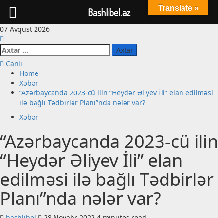
Translate »
Bashlibel.az
Skip
07 Avqust 2026
to
content
Axtarış:
Canlı
Home
Xəbər
“Azərbaycanda 2023-cü ilin “Heydər Əliyev İli” elan edilməsi
ilə bağlı Tədbirlər Planı”nda nələr var?
Xəbər
“Azərbaycanda 2023-cü ilin
“Heydər Əliyev İli” elan
edilməsi ilə bağlı Tədbirlər
Planı”nda nələr var?
bashlibel
28 Noyabr 2022
4 minutes read