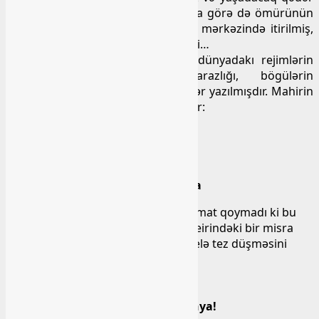
əzəmətli və zəngin deyildi. Elə buna görə də ömürünün
son illərində Mahirin düşüncəsinin mərkəzində itirilmiş,
tapdanmış, işğal olmuş Vətən var idi…
Dünya haqqında, daha doğrusu dünyadakı rejimlərin
ədalətsizliyi, gedişatların natarazlığı, bögülərin
namütənasibliyi haqqında çox şeirlər yazılmışdır. Mahirin
də dünyadan gileyi düşündürücüdür:
Kimini şah etdin, kimini vəzir
Hərə ovlamağa bir şikar gəzir
Çox da ki at çəkir, top sünbül əzir
Mat qaldım səndəki gedişə, Dünya
Doğrudan da belə gedişləri ilə kimi mat qoymadı ki bu
fani dünya! Amma həmin “Dünya” şeirindəki bir misra
dünyanın Mahirin gözündən niyə belə tez düşməsini
daha aydın göstərir:
Aldınsa əlimdən Kəlbəcərimi,
Dəymərsən gözümdə quruşa, Dünya!