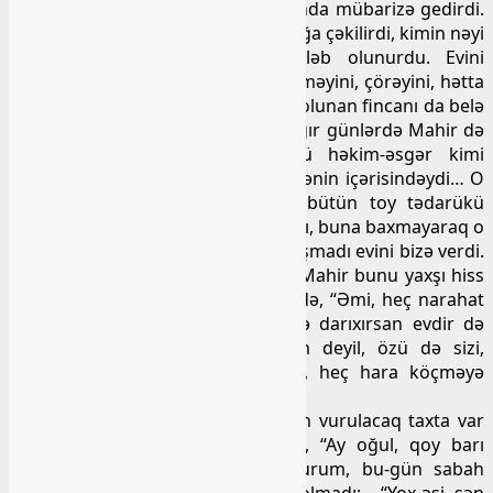
günlər idi, həyat və yaşamaq uğrunda mübarizə gedirdi.
Qohum da, dost da, qardaş da sınağa çəkilirdi, kimin nəyi
var idisə, paylaşmaq qeyrəti tələb olunurdu. Evini
paylaşmaq, yatağını paylaşmaq, yeməyini, çörəyini, hətta
suyunu, bu suyu içmək üçün tələb olunan fincanı da belə
paylaşmaq ehtiyacı var idi… Belə ağır günlərdə Mahir də
bizimlə çox şeyini paylaşdı, özü həkim-əsgər kimi
Qarabağda xidmət edirdi, müharibənin içərisindəydi… O
zaman nişanlı idi, hətta kənddə bütün toy tədarükü
görülmüşdü, hər şey elə orada qaldı, buna baxmayaraq o
bizimlə evini paylaşdı, sadəcə paylaşmadı evini bizə verdi.
Rəhmətlik atam buna çox sıxılırdı, Mahir bunu yaxşı hiss
edirdi, ona görə də hər evə gələndə, “Əmi, heç narahat
olma, pis günün ömrü az olar, nə darıxırsan evdir də
qalırsan, hələ mənə ev-zad lazım deyil, özü də sizi,
buradan yaxşı bir ev tapmayınca, heç hara köçməyə
qoymaram!”.
Otağın birində evin döşəməsi üçün vurulacaq taxta var
idi, atam da bunu nəzərə alaraq, “Ay oğul, qoy barı
axşamlar bu otaqların “polun” vurum, bu-gün sabah
toyun olacaq”. Mahir buna da razı olmadı: – “Yox əşi, sən