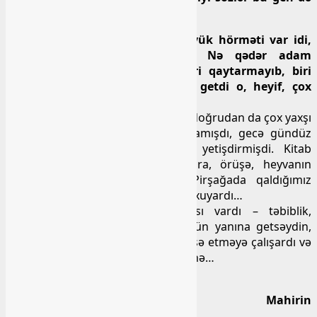
yadımdadır:
Ə, o yaman oğlanıdı, ə! Çox böyük hörməti var idi,
kəlbəcərlilərin dayaq yeri idi. Nə qədər adam
göndərmişəm yanına, birini geri qaytarmayıb, biri
ondan narazılıq etməyib. Eldən getdi o, heyif, çox
yaxşı həkim idi!
Mahir əmioğlu Sabir həkim olaraq doğrudan da çox yaxşı
həkim idi, o buna asan nail olmamışdı, gecə gündüz
oxumuşdu, hazırlaşmışdı, özünü yetişdirmişdi. Kitab
əlindən düşməzdi, kənddə dağlara, örüşə, heyvanın
dalınca gedəndə də oxuyardı, Pirşağada qaldığımız
zamanlar da hər zaman axşamlar oxuyardı…
Onun həyatda bir çox missiyası vardı – təbiblik,
qayğıkeşlik və qulluq! Hansı iş üçün yanına getsəydin,
əlindən heç nə gəlməzsə belə, nə isə etməyə çalışardı və
ən azı yaxşı bir məsləhət verərdi sənə…
Mahirin
mənəvi dünyası