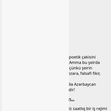
Bəhanə axtarır dərəyə düşə,
Deyirəm nə ola, ay dərə qardaş,
Hər kəsin öz daşı, hərəyə düşə.
Dərələr dağların çəkir ağrısın,
Dərələr daşların çəkir ağırın.
Sənin də ey fələk gorun çatlasın,
Axı nə suçu var, dərə fağırın?!
Axı nə suçu var, dərə fağırın?!
Hər bir yaxşı şeiri güclü edən, onun poetik çəkisini
artıran bir və ya bir neçə bəndi olur. Amma bu şeirdə
hansı misranı seçəsən, adam bilmir, çünkü şeirin
əvvəlindən axırına qədər poetik mənzərə, fəlsəfi fikir,
təzadların çulğalaşması vardır.
Düşünürəm ki, Mahir təkcə bu şeiri ilə Azərbaycan
poeziya tarixinə daxil edilməyə layiqdir!
Mahirin qayğıları…
Əlbəttə ö çətin sənət seçmişdi, səkkiz saatlıq bir iş rejimi