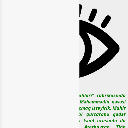
Hörmətli oxucular ! “Başlıbel ziyalıları” rubrikasında
növbəti ziyalı həmyerlimiz, Molla Məhəmmədin nəvəsi
Mahir Mirzəyev haqqında söhbət açmaq istəyirik. Mahir
Mirzəyev Başlıbeldə orta məktəbi qurtarana qədər
oxuduğu
məktəbdə də, ailədə və kənd arasında da
Mahir adı ilə tanınsa da, Azərbaycan Tibb