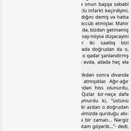
getməyə tələsmir, amma sən demə onun başqa səbəbi
var imiş… Həkimlər ona atamın güclü infarkt keçirdiyini,
uzağı bir-neçə saatlıq ömrünün qaldığını demiş və hətta
onun ayaq üstə gəzməsinə belə təəccüb etmişlər. Mahir
də buna görə, günortadan gəlsələr də, bizdən getməmiş
və hətta artıq uzağı axşam bu evdə vay-nöysə düşəcəyini
bildiyi üçün heç olmazsa, bir iki saatlıq bizi
şənləndirməyə çalışmışdı… Bu sahədə doğrudan da o,
mahir idi və buna nail olmuşdu, bizi o qədər şənləndirmş
və güldürmüşdü ki, bəlkə də bizim evdə, ailədə heç elə
şənlik olmamışdı…
Həmin axşam atam isti yemək yedikdən sonra divanda
uzanmışdı, üstünə də bir odeyal atmışdılar. Ağır-ağır
nəfəs aldığı odeyalın tərpənməsindən hiss olunurdu,
arada daha intensiv tövşüyürdü. Qızlar bir-neçə dəfə
baxmaq istəsələr də, Mahir qoymurdu ki, “üstünü
açmayın, qoy dincəlsin, tərləsin”… Bir azdan o doğrudan
da dincəldi, sanki yatdı… Mahirin evimizdə qurduğu abı-
hava isə hələ xeyli davam etdi… Və bir zaman… Nərgiz
odeyalı qaldırıb, həyacanla “Vallah atam göyərib…”- dedi,