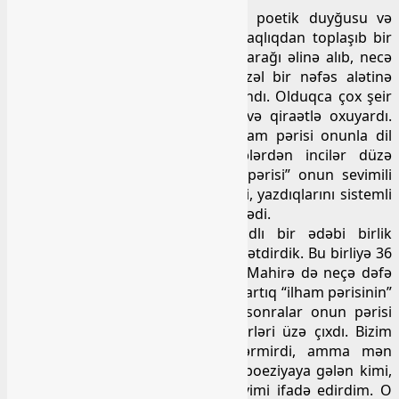
Mahir çox duyğulu bir insan idi, poetik duyğusu və
musiqi duyumu çox zəngin idi. Uşaqlıqdan toplaşıb bir
balaca məclis quran kimi dərhal darağı əlinə alıb, necə
isə bir kağıza bükərdi və elə gözəl bir nəfəs alətinə
çevirərdi ki, deyərdin sanki balabandı. Olduqca çox şeir
bilərdi, əzbərdən, çox intonasiya və qiraətlə oxuyardı.
Özünün də gözəl təbii var idi, ilham pərisi onunla dil
tapmışdı, könlünü alanda kəlmələrdən incilər düzə
bilirdi. Yeri gəlmişkən, bu “ilham pərisi” onun sevimili
sözlərindən biri idi… Amma heyif ki, yazdıqlarını sistemli
şəkildə qələmə almadı, arxivləşdirmədi.
Bir zamanlar mən “Söz-sözə” adlı bir ədəbi birlik
yaratmışdım, iki almanax da nəşr elətdirdik. Bu birliyə 36
nəfər yazar toplaşmışdı, o zaman Mahirə də neçə dəfə
təklif etdimsə də, bizə qatılmadı və artıq “ilham pərisinin”
onu tərk etdiyini bildirdi. Amma sonralar onun pərisi
yenə könlünə qayıtdı və gözəl şeirləri üzə çıxdı. Bizim
ədəbi birlik artıq fəaliyyət göstərmirdi, amma mən
onunla hər görüşümüzdə söhbət poeziyaya gələn kimi,
belə birliyi yenidən yaratmaq istəyimi ifadə edirdim. O