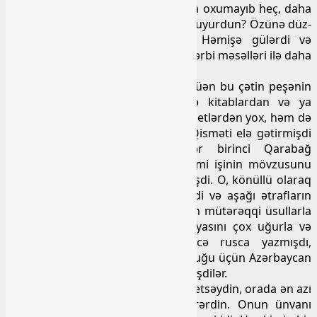
kişi də sınıqçıdır da, institut-filan da oxumayıb heç, daha
buna görə niyə zəhmət çəkib 7 il oxuyurdun? Özünə düz-
əməlli bir peşə seçəydin barı… Həmişə gülərdi və
zarafatına müxtəlif cür yozmaları, zərbi məsəlləri ilə daha
çox duz qatardı.
Əslində isə o, el içində sadə görünüən bu çətin peşənin
elmini öyrənmişdi, özü də təkcə kitablardan və ya
universitet laboratoriyalarındakı skletlərdən yox, həm də
həyatdan, real insan həyatından. Qisməti elə gətirmişdi
ki, rezidenturada oxuduğu illər birinci Qarabağ
müharibəsinə təsadüf eləmişdi. Elmi işinin mövzusunu
da elə müharibə həyatından seçmişdi. O, könüllü olaraq
hərbi həkim kimi cəbhəyə getmişdi və aşağı ətrafların
travmotoloji zədələrinin, yaralarının mütərəqqi üsullarla
müalicəsini axtarırdı. O, dissertasiyasını çox uğurla və
vaxtında başa vurmuşdu, əvvəlcə rusca yazmışdı,
sonradan Azərbaycan dilində oxuduğu üçün Azərbaycan
dilinə tərcümə etməyə məcbur etmişdilər.
Sabir həkimin iş yerinə nə zaman getsəydin, orada ən azı
bir Başlıbelli və ya Kəlbəcərli görərdin. Onun ünvanı