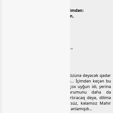
Yadıma bir-iki bənd düşdü bir şeirimdən:
Baş götürüb bu dünyadan gedəsən,
Ha uzağa, ha qəribə, ha yada…
Üz döndərib lap qohuma, qardaşa
Gəlməyəsən haraya da, haya da!
Bir gecədə ilim-ilim itəsən,
Nə salam ver, nə sağ ol de, itə sən…
Bacarırsan anındaca it, əhsən!
Qartal kimi yuva qurub qayada,
Salmayasan adamlığı heç yada…
Adamın bəzən bu sözləri içində öz-özünə deyəcək qədər
küskünlüyü olur bu fani dünyadan… İçimdən keçən bu
sözlər Mahirin o andakı əhvalına çox uyğun idi, yerinə
düşmüşdü, amma psixoloji durumunu daha da
dərinləşdirəcək, ruhi sarsıntısını artıracaq deyə, dilimə
gətirib onunla paylaşmadım… Sözsüz, kəlamsız Mahir
mənim nə deyə biləcəyimi onsuz da anlamışdı…