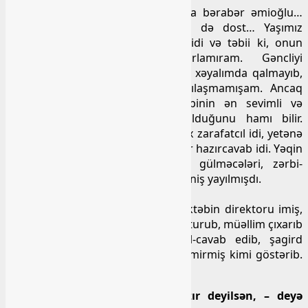
Qohum olaraq – əmioğlu, qardaşa bərabər əmioğlu…
Əmioğlu və qardaş olaraq həm də dost… Yaşımız
arasında fərq 10-dan bir az çox idi və təbii ki, onun
uşaqlığını, yeniyetməliyini xatırlamıram. Gəncliyi
yadımdadır. Orta məktəb illəri heç xəyalımda qalmayıb,
daha doğrusu bu xəyallarla qarşılaşmamışam. Ancaq
onun Başlıbel kənd orta məktəbinin ən sevimli və
hazırcavab şagirdlərindən biri olduğunu hamı bilir.
Xarakter etibarı ilə O, nikbin idi, çox zarafatcıl idi, yetənə
yetib, yetməyənə bir söz atan qədər hazırcavab idi. Yəqin
elə buna görə də, onun çoxlu gülməcələri, zərbi-
məsəlləri kənd camaatı arasında geniş yayılmışdı.
Məsələn, deyilənə görə…
Bir gün atası (bilmirəm o vaxt məktəbin direktoru imiş,
yoxsa yox) gəlib hansısa dərsində oturub, müəllim çıxarıb
Mahirdən dərs soruşub və sual-cavab edib, şagird
qəsdən atasının yanında özünü bilmirmiş kimi göstərib.
Çıxılmaz vəziyyətdə qalan müəllim:
Mahir, sənə nə olub? Niyə hazır deyilsən, – deyə