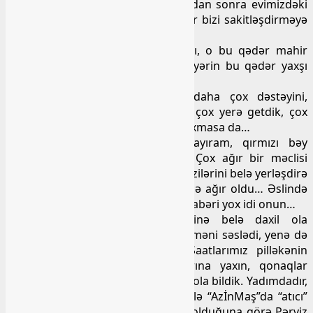
onun nəşi artıq soyumuşdu… Bundan sonra evimizdəki
şənlik artıq şivənə çevrildi və Mahir bizi sakitləşdirməyə
çalışdı, elə özünü də…
Onun bu qədər böyük ürəyi vardı, o bu qədər mahir
xarakterə sahib idi, o zamanın dəyərin bu qədər yaxşı
bilirdi…
Atamı itirəndən sonra Mahirin daha çox dəstəyini,
qayğısını hiss etdim. Çox əlləşdik, çox yerə getdik, çox
adama ağız açdıq, içindən bir şey çıxmasa da…
Mahirin toyunu çox yaxşı xatırlayıram, qırmızı bəy
kostyumu, əslində pencəyi vardı. Çox ağır bir məclisi
oldu, olduqca, çox qonaq var idi, bəzilərini belə yerləşdirə
bilmədik… Onun yas məclisi də belə ağır oldu… Əslində
nə toy, nə də yas məclisinin tayı-bərabəri yox idi onun…
Toyunda mən restoranın içərisinə belə daxil ola
bilmədim, əmisinin yerinə tamada məni səslədi, yenə də
qapıdan içəriyə girə bilmədim. Saatlarımız pilləkənin
başında keçdi, yalnız toyun axırına yaxın, qonaqlar
seyrəldikdən sonra toy zalına daxil ola bildik. Yadımdadır,
o zaman rəhmətlik əmioğlu Pərvizlə “AzİnMaş”da “atıcı”
(qarovulçu) işləyirdik. İş növbəmiz olduğuna görə Pərviz