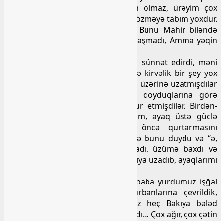
sonra gördüm ki, məndən həkim olmaz, ürəyim çox
yumşaqdır, insanların ağrı-acısına dözməyə tabım yoxdur.
Mühəndis olmağa qərar verdim… Bunu Mahir biləndə
heç xoşuna gəlmədi, mənimlə razılaşmadı, Amma yəqin
ki, o günə qədər…
O gün Mahir bir tanışımızın oğlun sünnət edirdi, məni
də, guya kirvə tutmuşdular. Əslində kirvəlik bir şey yox
idi, uşağı evdə “əməliyyat stolu”nun üzərinə uzatmışdılar
və mənim də boynuma kirvəliyi qoyduqlarına görə
uşağın ayağından tutmağa məcbur etmişdilər. Birdən-
birə halımın qarışdığın hiss elədim, ayaq üstə güclə
dururdum, əməliyyatın bir an öncə qurtarmasını
istəyirdim. Sanki doktor “dəllək” də bunu duydu və “ə,
sənə nə oldu” ? deyib, əlini saxladı, üzümə baxdı və
qolumdan tutub məni güclə çarpayıya uzadıb, ayaqlarımı
yuxarıya qaldırdı və masaj elədi…
Qəzavü-qədər elə gətirdi ki, dədə-baba yurdumuz işğal
oldu, böyük oyunların xırda qurbanlarına çevrildik,
yurdumuzu qoruya bilmədik… Biz heç Bakıya bələd
olmadan ailəmiz də bu şəhərə sığındı… Çox ağır, çox çətin