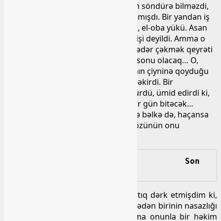
yox idi. Gecələr belə mobil telefonun söndürə bilməzdi,
bəlkə də rahat yatdığı bir gecə olmamışdı. Bir yandan iş
qayğıları, bir yandan qohum-qardaş, el-oba yükü. Asan
deyildi bu yükü çəkmək, hər kişinin işi deyildi. Amma o
çəkirdi, hələ ki çəkirdi, çəkə bildiyi qədər çəkmək qeyrəti
vardı. Amma bilirdi ki, bunun da bir sonu olacaq… O,
nikbin adam idi, demək olar ki, Allahın çiyninə qoyduğu
hər bir yükü çəkə bilirdi, sevə-sevə çəkirdi. Bir
problemdən qurtarıb, digərinə düşürdü, ümid edirdi ki,
heç olmaza bu “xırda” problemlər bir gün bitəcək…
Amma yavaş, yavaş səbri daralırdı və bəlkə də, haçansa
bir gün bu problemlərin, dərdlərin özünün onu
bitirəcəyinə inanmışdı…
Son 
görüş...
Doğrusu son beş-altı il olardı ki, artıq dərk etmişdim ki,
əmioğlunun işi, problemi çoxdur, ailədən birinin nasazlığı
olan kimi üzərinə qaçmırdım. Amma onunla bir həkim