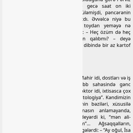
heç toya gəlmədi, mən isə işə gecə saat on iki
radələrində getdim. Pərviz mürgüləmişdi, pəncərənin
şüşəsini döydüm, gəlib qapını açdı. Əvvəlcə niyə bu
qədər gec gəldiyimi, sonra isə toydan yeməyə nə
gətirdiyimi soruşdu. Mən də gülüb: – Heç özüm də heç
nə yeməmişəm, səndə bir şeyin qalıbmı? – deyə
soruşdum. Xoşbəxtlikdən bankanın dibində bir az kartof
pürəsi qalmışdı…
Mahirin təbibliyi
O, ailəsi, qohumları, el-obası üçün Mahir idi, dostları və iş
yoldaşları üçün Sabir həkim. Tibb sahəsində gənc
yaşlarından öz sözünü demiş bir doktor idi, ixtisasca çox
çətin bir sahəni seçmişdi – “travmotologiya”. Kəndimizin
ilk travmotoloqu… Həmkəndlilərinin bəziləri, xüsusilə
yaşlılıar bu tibbi terminin mənasın anlamayanda,
mənasını soruşardılar. Zarafatla deyərdi ki, “mən ali-
savadlı, profesional sınıqçıyam”… Ağsaqqalların,
ağbirçəklərin çoxuna bu təəccüblü gələrdi: – “Ay oğul, İsa