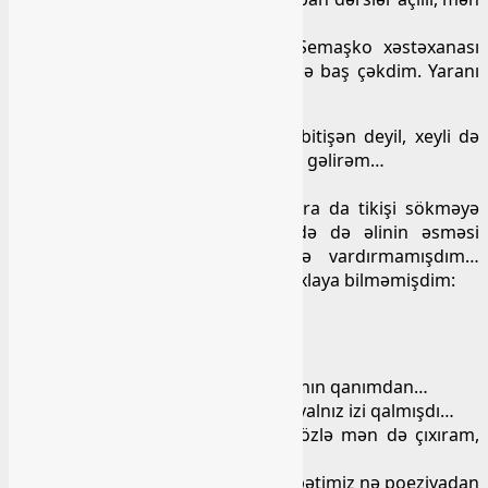
işə necə gedəcəyəm?
Nə isə, axır ki bir gün yolumu Semaşko xəstəxanası
tərəfdən saldım və Sabir həkimə də baş çəkdim. Yaranı
açıb baxdı və dedi:
Ə yox, bu özünə qalsa iki-üç aya bitişən deyil, xeyli də
şişib, işlənməlidir. Get sarğı otağına, gəlirəm…
Gəlib əlimə dörd tikiş qoydu…
Aradan bir 15 gün keçdikdən sonra da tikişi sökməyə
getdim, şənbə günü idi… Tikəndə də əlinin əsməsi
gözümdən yayınmamışdı, fərqinə vardırmamışdım…
Sökəndə də bunu görüb, özümü saxlaya bilməmişdim:
Mahir əlin niyə əsir?
Güldü…
Ə, niyə əsməsin, ətin ətimdəndir, qanın qanımdan…
Amma tezliklə tikişi sökdü, yaranın yalnız izi qalmışdı…
Sağollaşıb ayrılmaq istəyəndə, – gözlə mən də çıxıram,
səni 20 Yanvara qədər aparım, dedi.
Bu dəfə ilk dəfə idi ki, yol boyu söhbətimiz nə poeziyadan