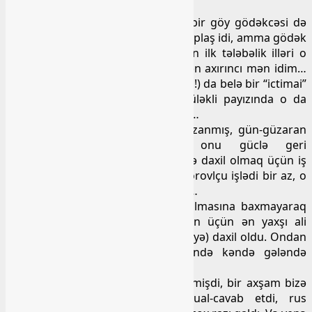
adətən iki nəfər otarardı…
Plaşdan söz düşmüşkən, Mahirin bir göy gödəkcəsi də
yadıma düşdü. O da demək olar ki, plaş idi, amma gödək
plaş… Biz əmioğlanlarından beşinin ilk tələbəlik illəri o
plaşın içərisində keçmişdi… Deyəsən axırıncı mən idim…
Əmioğlu Yaqubun (Allah şəfa versin!) da belə bir “ictimai”
plaşı vardı, ağ rəngdə. Bakının küləkli payızında o da
çoxumuzun əynimizin bəzəyi olardı…
Mahir əsgərlikdə yaxşı hörmət qazanmış, gün-güzaran
yaratmışımış, deyilənə görə, onu güclə geri
qaytarmışımışlar. Sonra ali məktəbə daxil olmaq üçün iş
stajı toplamaq naminə kolxozda qorovlçu işlədi bir az, o
vaxtdan da maraqlı gülməcələri var…
Orta məktəbdən iki ildən çox ayrılmasına baxmayaraq
qısa zamanda hazırlaşıb, o zaman üçün ən yaxşı ali
məktəb sayılan Tibb İnstituna (AMİ-yə) daxil oldu. Ondan
sonra yalnız qış və yay tətillərində kəndə gələndə
görüşərdik…
Yadımdadır, qış tətilində kəndə gəlmişdi, bir axşam bizə
gəlib dərslərimlə maraqlandı. Sual-cavab etdi, rus