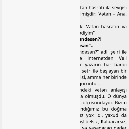
Mahirin yuxarıdakı bir bəndində Vətən həsrəti ilə sevgisi
necə də orijinal bənzətmələrlə verilmişdir: Vətən – Ana,
Yetim – biz…
İstər istəməz Mahirin bu şeirindəki Vətən həsrətin və
sevgisin Ramiz Rövşənin “heç sevmədiyim”
“Səni sevmək çətindi, Vətən, nə gündəsən?!
Təpədən dırnağacan günah içindəsən”..
misrası ilə başlayan “Vətən, nə gündəsən?” adlı şeiri ilə
müqayisə etdim. Təsadüfən də internetdən Vəli
Xarımşaylı adında tanımadığım bir yazarın hər bəndi
“Mən sənin nəyini sevim, ey Vətən” sətri ilə başlayan bir
şeiri də çıxdı. Hamısında Vətən sevgisi, amma hər birində
başqa bir poetik baxış bucağından görüntü…
Mahirin Vətən sevgisi təsəvvüründəki vətən anlayışı
kiçildikcə böyümüşdü, dünya boyda olmuşdu. O dünya
ki, bizim üçün Başlıbel və Kəlbəcər ölçüsündəydi. Bizim
doğulub, ərsəyə çataraq qanadlandığımız bu doğma
kəndən, bölgədən başqa dünyamız yox idi, yaxud da
dünyamız kainat boyda olsa da, Başlıbelsiz, Kəlbəcərsiz,
Qarabağsız bizi qoynunda isidəcək və yaşadacaq qədər