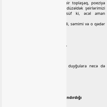
da, həmişə deyirdi ki, haqlısan, bir toplaşaq, poeziya
birliyi yaradaq və yaxud bir sayt düzəldək şeirlərimizi
ataq oraya, itib-batmasın. Təəssüf ki, əcəl aman
vermədi….
Mahirin poetik duyğuları çox saf idi, səmimi və o qədər
də yanğılı idi. Məsələn,
Mən səni sevirəm, Vətən! Lap elə,
Yetim yuxuda anasın sevən kimi…
Mən səni sevirəm, Vətən! Lap elə,
Yetim yuxuda sevilən kimi…
Əli Kərimin “İki sevgi” şeirindəki duyğulara necə də
yaxındır…
“Gözəl qız sən saf susan
İki qəlbin arzusan
Mənsə səni sevirəm
Susuzluğun od vurub, köz kimi yandırdığı
Dodaq su sevən kimi”…