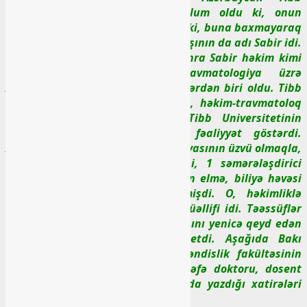
Universitetinə daxil olanda məlum oldu ki, onun
sənədlərində adı Sabir imiş. Halbuki, buna baxmayaraq
Mahirdən iki yaş böyük olan qardaşının da adı Sabir idi.
Tibb Universitetini bitirdikdən sonra Sabir həkim kimi
tanındı və ixtisaslaşdığı travmatologiya üzrə
Azərbaycanda ən tanınmış həkimlərdən biri oldu. Tibb
elmləri namizıdi (fəlsəfə doktoru), həkim-travmatoloq
kimi
məşhurlaşdı. Azərbaycan Tibb Universitetinin
Tədris Cərrahiyyə Klinikasında fəaliyyət göstərdi.
Azərbaycan Travmatoloqlar Assosiyasının üzvü olmaqla,
işlədiyi dövrdə 24 elmi məqaləsi, 1 səmərələşdirici
təklifi olmuşdur. Uşaq yaşlarından elmə, biliyə həvəsi
onu savadlı bir həkimə çevirmişdi. O, həkimliklə
bərabər həm də gözəl şeirlərin müəllifi idi. Təəssüflər
olsun ki, ömür vəfa etmədi, 50 yaşını yenicə qeyd edən
Sabir Mirzəyev qəflətən vəfat etdi. Aşağıda Bakı
Mühəndislik Universitetinin Mühəndislik fakültəsinin
dekanı, texnika elmləri üzrə fəlsəfə doktoru, dosent
Hüseyn Mirzəyevin Mahir haqqında yazdığı xatirələri
sizə təqdim edirik.