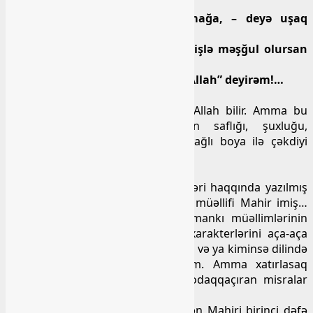
soruşub.
Vaxtım yoxdur, dərsə hazırlaşmağa, – deyə uşaq
gileylənib.
Müəllim təəcüblənib: – Niyə, nə işlə məşğul olursan
evdə?
Heç nə, atam asqırır, mən də “Ya Allah” deyirəm!…
Bu gülməcə nə qədər doğrudur, Allah bilir. Amma bu
rəvayətdən Mahirin xarakterinin saflığı, şuxluğu,
yumoristliyi mahir bir rəssamın yağlı boya ilə çəkdiyi
tablodan görünən kimi oxunur…
Və yaxud, deyilənə görə…
Başlıbel kənd məktəbinin müəllimləri haqqında yazılmış
yumoristik şeirin, poetik şarjın da müəllifi Mahir imiş…
Həmin şeirdə məktəbimizin o zamankı müəllimlərinin
hamısının adı sevə-sevə, onların xarakterlərini aça-aça
təsvir edilmişdi. Bu şeir yazılı olaraq və ya kiminsə dilində
bütünlüklə əzbər varmı? Bilmirəm. Amma xatırlasaq
çoxumuzun yadına bu şeirdən dodaqqaçıran misralar
düşəcəkdir…
Hərdən xatırlamağa çalışıram… Mən Mahiri birinci dəfə