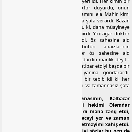
doğrudan da elinin, obasının ümid yeri idi. Hər kimin bir
xəstəsi olsaydı, yadına Sabir doktor düşürdü, onun
yanına qaçırdı. Sabir doktor da hamını elə Mahir kimi
qarşılayar, öncə zarafatı, şirin dili ilə şəfa verərdi. Bəzən
onun bu növ şəfası elə təsirli olurdu ki, daha müayinəyə
və müalicəyə getməyə ehtiyac qalmırdı. Yox əgər doktor
xəstəliyin ciddi olduğunu görsəydi, öz sahəsinə aid
olardısa, qabağına düşüb bütün anaizlərinin
götürülməsini təşkil edərdi. Əgər öz sahəsinə aid
deyildisə, bir dəfə də olsun – sənin dərdin mənlik deyil –
deməzdi, bir az düşünüb, inandığı, etibar etdiyi başqa bir
həkimi tövsiyə edər və onun yanına göndərərdi,
göndərməzdi, özü aparardı. O elə bir təbib idi ki, hər
kəsin dərdini öz dərdi hesab edirdi və təmənnasız şəfa
verməyə çalışırdı.
Qarayev adına uşaq xəstəxanasının, Kəlbəcər
rayonundan olan çox hörmətli həkimi Ələmdar
Cəfərov Mahirin ölümündən sonra mənə zəng etdi,
qırxını soruşdu və məclis geciriləcəyi yer və zaman
barəsində onu öncədən xəbərdar etməyimi xahiş etdi.
Onun o zaman çox təəssüflə dediyi sözlər bu gen də