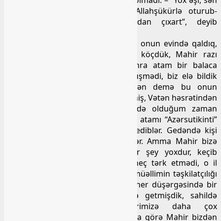
o boyda məscidin axundusan, Allahşükürlə oturub-
durursan, daha ustalığı yadından çıxart”, deyib
zarafatından qalmazdı.
Biz nə az, nə də çox, düz dörd ay onun evində qaldıq,
sonra bir yataqxana tapıb oraya köçdük, Mahir razı
olmasa da… Ondan dörd ay sonra atam bir balaca
xəstələndi, bir həftə qızdırması düşmədi, biz elə bildik
sadəcə soyuqdəymədir. Amma sən demə bu onun
ömrünün ilk və sonuncu xəstəliyi imiş, Vətən həsrətindən
infarkt! Bir gün mən universitetdə olduğum zaman
Mahir gəlib bacım Xədicə ilə birgə atamı “Azərsutikinti”
xəstəxanasına aparıblar, müayinə ediblər. Gedəndə kişi
özü gedib, gələndə güclə gətiriblər. Amma Mahir bizə
dedi ki, həkimlər deyir, ciddi bir şey yoxdur, keçib
gedəcək. Həmin gün Mahir bizi heç tərk etmədi, o il
yayda da, yenə də onun və Saleh müəllimin təşkilatçılığı
ilə bir ay Pirşağada bir köhnə pioner düşərgəsində bir
qalmışdıq, doyunca birgə dənizə getmişdik, sahildə
günəşlənmişdik, xülasə bir-birimizə daha çox
isinişmişdik. Biz elə bilirdik ki, buna görə Mahir bizdən