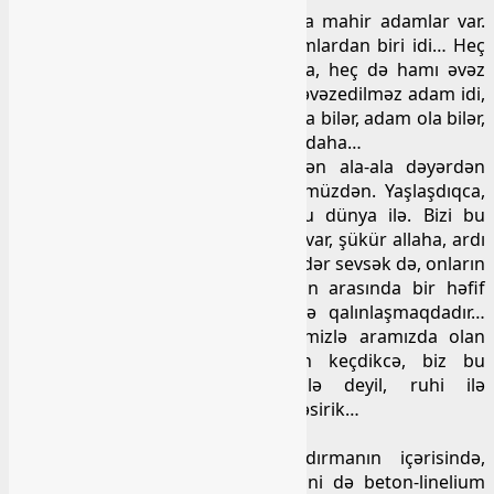
Həyatda kamil insan yoxdur, amma mahir adamlar var.
Mahir əmioğlu da belə mahir adamlardan biri idi… Heç
kəsin əvəzi olmasa da bu dünyada, heç də hamı əvəz
edilməz deyil. Mahir doğrudan da əvəzedilməz adam idi,
onun kimi, ondan da yaxşı həkim ola bilər, adam ola bilər,
amma onun kimi xarakter tapılmaz daha…
Zalım fələk sevdiklərimizi əlimizdən ala-ala dəyərdən
saldı dünyanı gözümüzdən, könlümüzdən. Yaşlaşdıqca,
yarı o dünyayla yaşayırıq, yarı bu dünya ilə. Bizi bu
dünyaya bağlayan yeni nəsillərimiz var, şükür allaha, ardı
gəlir… Amma qəribədir onları nə qədər sevsək də, onların
düşüncəsi, təfəkkürü ilə bizimkinin arasında bir həfif
sərhəd var və bu sərəd getdikcə qalınlaşmaqdadır…
Eynilə biz uşaq olanda böyüklərimizlə aramızda olan
düşüncə fərqi kimi… Və zaman keçdikcə, biz bu
sərhəddən daha çox cismi ilə deyil, ruhi ilə
yaşadıqlarımızın mənzilinə tərəf tələsirik…
Atamla son görüşümü xatırladım…
Yataqxananın dar otağında qızdırmanın içərisində,
divanda üzü üstə yatmışdı, bir əlini də beton-linelium