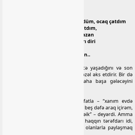
Mahirin bir şerində
Ömrü boyu oyaq yatdım,
Kipriyimlə od götürdüm, kül üfürdüm, ocaq çatdım
Bu da ömrün son mənzili, gəlib çatdım,
Salam məhşər ayağı, salam gör qazan
Salam ömrün əlli biri, yarı ölü, yarı diri
Yoxsa əgər Kəlbəcəri,
Salam qıl körpüsü, salam qır qazan..
misraları onun bu qısa ömrü necə yaşadığını və son
mənzilə çatdığını duymasını çox gözəl əks etdirir. Bir də
Kəlbəcərsizliyin bizə nə qədər baha başa gələcəyini
xatırladır…
Son söz…
Mahir dindar deyildi, arada zarafatla – “xanım evdə
gündə beş dəfə namaz qılır, mən də beş dəfə araq içirəm,
görək hansımız cənnətə tez gedəcəik” – deyərdi. Amma
Mahir Allah adam idi, hər zaman haqqın tərəfdarı idi,
əlində-ovcunda olanı belə ehtiyacı olanlarla paylaşmaq
qeyrəti var idi.