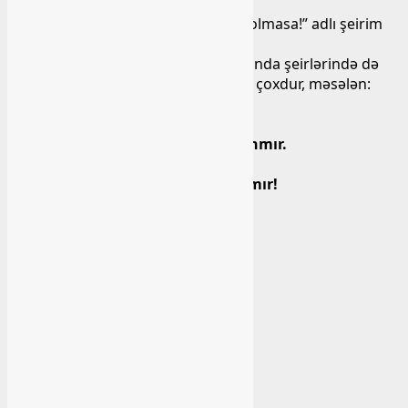
İstər-istəməz özümün “Kəlbəcərim olmasa!” adlı şeirim
yada düşdü…
Mahirin təbiət, dərələr, dağlar haqqında şeirlərində də
düşündürücü, fəlsəfi yüklü misralar çoxdur, məsələn:
Qəribə məntiqi var təbiətin,
Duman da, çiskin də heçdən yaranmır.
Dərəyə salmasa, dağlar ülfətin
Başında nahaqdan duman qalanmır!
Çaydırmı qıvrılan dərə boyunca?
Yoxsa dərələrdi çayı qıvrıldan?
Dərələr həsrətdən yeyib doyunca,
Kəsilməz yanğısı doysa da sudan.
Dərələr dağların lap zirvəsindən,
Dağın dağ dərdini çəkib aparır.
Deyirəm bəlkə də elə o gündən,
Dağ çayı dərədə şivən qoparır.
Qayalar qoynundan asılan o daş,