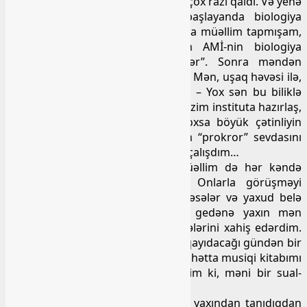
dilindən başqa digər dərslərimdən çox razı qaldı. Və yenə
zarafatından qalmadı “Dərslər başlayanda biologiya
müəllimlərimə deyəcəyəm ki, onlara müəllim tapmışam,
gəlib səndən öyrənsinlər. Vallah AMİ-nin biologiya
müəllimləri sənin qədər bilməzlər”. Sonra məndən
“böyüyəndə nə olacağımı” soruşdu. Mən, uşaq həvəsi ilə,
“Prokror”- dedim. O, təəcübləndi… – Yox sən bu biliklə
gərək həkim olasan. Fikrini dəyiş, bizim instituta hazırlaş,
amma rus dilini də yaxşı oxu, yoxsa böyük çətinliyin
olacaq – dedi. Yəqin ki, o gündən “prokror” sevdasını
başımdan çıxardım. Həkim olmağa çalışdım…
Beləliklə, O da, qardaşı Saleh müəllim də hər kəndə
gələndə bizi sual-cavab edərdi. Onlarla görüşməyi
səbirsizliklə gözləyirdik. Bizə gəlməsələr və yaxud belə
görüşmək imkanı olmzsa, onlar gedənə yaxın mən
onlara gedib məni sual-cavab etmələrini xahiş edərdim.
Yadımdadır, bir dəfə Mahir şəhərə qayıdacağı gündən bir
gün əvvəl axşam bütün kitablarımı, hətta musiqi kitabımı
da götürüb onun yanına getmişdim ki, məni bir sual-
cavab edib yoxlasın…
Zaman keçdi və mən özümü daha yaxından tanıdıqdan