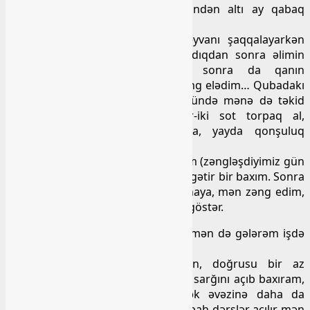
kimi görüşümüz, deyəsən ölümündən altı ay qabaq
olmuşdu…
Qurban bayramında kəsdiyim heyvanı şaqqalayarkən
balta sapından çıxıb göydə fırlandıqdan sonra əlimin
üzərinə düşmüşdü. Sarıdıqdan sonra da qanın
kəsmədiyin görüb Sabir həkimə zəng elədim… Qubadakı
yaylağındaydı, son illər hər görüşündə mənə də təkid
edirdi ki, gəl gedək orada bir-iki sot torpaq al,
köməkləşib tikərik, heç olmazsa, yayda qonşuluq
edərik… Nə isə…
Dedi ki, mən bazar ertəsi gələcəyəm (zəngləşdiyimiz gün
cümə günü idi), qanı kəsibsə, onda gətir bir baxım. Sonra
da əlavə etdi ki, – sən get xəstəxanaya, mən zəng edim,
görüm, uşaqlardan kim varsa, ona göstər.
Yox əşi, tələsik deyil, sən gələndə, mən də gələrəm işdə
baxarsan.
Aradan bir həftə keçdi deyəsən, doğrusu bir az
səhlənkarlıq elədim. İki gündən bir sarğını açıb baxıram,
görürəm ki yaranın ağzı kiçilmək əvəzinə daha da
böyüyür… Bir yandan da bu gün, sabah dərslər açılır, mən