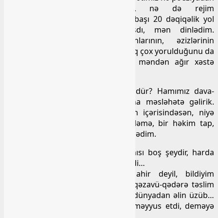
oldu, nə Vətən nisgilindən, nə də rejim
eybəcərliklərindən. Bu qısa, uzaq başı 20 dəqiqəlik yol
yoldaşlığımızda ancaq o danışdı, mən dinlədim.
Problemlərindən danışdı, yaxınlarının, əzizlərinin
qayğılarından danışdı və axırda artıq çox yorulduğunu da
dilə gətirdi, – And olsun Allaha, məndən ağır xəstə
yoxdur ey, ürəyim sözümə baxmır…
Nə danışıarsan, Mahir, bu nə sözdür? Hamımız dava-
dərman, həkim üçün sənin yanına məsləhətə gəlirik.
Sənə nə olub? Bu qədər həkimin içərisindəsən, niyə
özünə baxmırsan, başısoyuqluq eləmə, bir həkim tap,
düz-əməlli müalicə olun, deyə, kəkələdim.
Nə həkim ə, həkim var indi? Hamısı boş şeydir, harda
qırıldı, orda qalacaq, kimi sözlər dedi…
Gördüm ki, əmioğlu əvvəlki Mahir deyil, bildiyim
xarakterinin əksinə olaraq özünü qəzavü-qədərə təslim
edib, duydum ki dostum artıq bu dünyadan əlin üzüb…
Və bu tutqun mənzərə məni çox məyyus etdi, deməyə
söz tapa bilmədim…