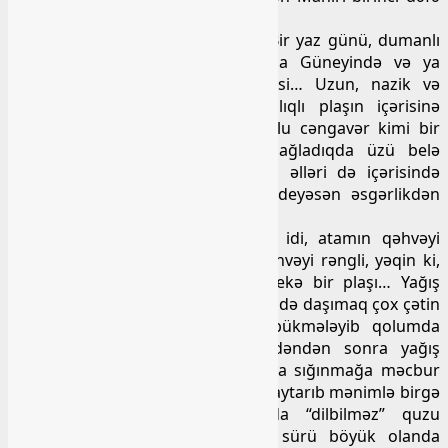
harada və necə görmüşəm?
Xəyalımda bir mənzərə canlanır… Bir yaz günü, dumanlı
çisginli və yağışlı bir gün… Buğa Güneyində və ya
Armudun Boynunda quzu növbəsi… Uzun, nazik və
yüngül, amma su keçirməz başlıqlı plaşın içərisinə
sığınmış bir doğma insan, dəli-dolu cəngavər kimi bir
oğlan, onun plaşının başlığını bağladıqda üzü belə
görünmürdü, qollarını bağladıqda əlləri də içərisində
gizlənirdi. Çox yaxşı bir plaş idi, deyəsən əsgərlikdən
gətirmişdi…
Mənim də əynimdə bir plaş var idi, atamın qəhvəyi
rəngdə, iç üzü parça, çöl tərəfi qəhvəyi rəngli, yəqin ki,
polietilen materialdan olan çox yekə bir plaşı… Yağış
yağanda o qədər ağırlaşırdı ki, çiyində daşımaq çox çətin
olurdu, ona görə də çətinliklə bükmələyib qolumda
daşıyardım. Mahir bunu hiss edəndən sonra yağış
yağanda məni də öz plaşının altına sığınmağa məcbur
edirdi. Həmin gün o, atamı güclə qaytarıb mənimlə birgə
quzu növbəsinə getmişdi. Yazda “dilbilməz” quzu
növbəsinə getmək asan deyildi, sürü böyük olanda