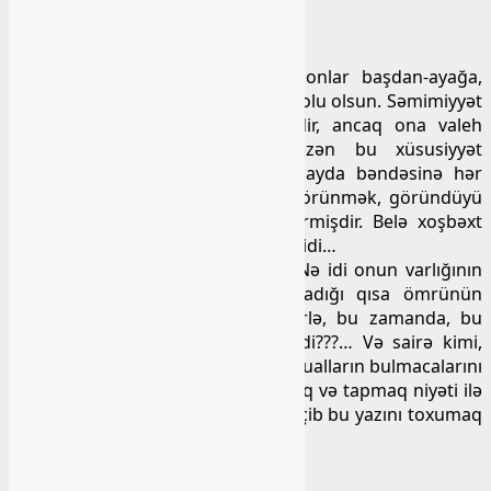
MAHİR ADAM
Həyatda az-az adamlar olur ki, onlar başdan-ayağa,
bütün varlığı ilə müsbət enerji ilə dolu olsun. Səmimiyyət
hər kəsin sevdiyi bir xüsusiyyətdir, ancaq ona valeh
olanların xarakterində belə, bəzən bu xüsusiyyət
nataman görünür. Allah çox az sayda bəndəsinə hər
zaman təbii olmaq, olduğu kimi görünmək, göründüyü
kimi olmaq kimi kişi xarakteri vermişdir. Belə xoşbəxt
bəndələrdən də biri Mahir əmioğlu idi…
Onun bəndəliyi nədən ibarət idi? Nə idi onun varlığının
mahiyyəti, həyatının mənası? Yaşadığı qısa ömrünün
mənası nə idi? Onun bu xarakterlə, bu zamanda, bu
dünyada missiyası nədən ibarət idi???… Və sairə kimi,
cavabları heç də asan olmayan bu sualların bulmacalarını
sözün, kəlamın hikməti ilə axtarmaq və tapmaq niyəti ilə
klaviaturadan hərifləri ilmə-ilmə seçib bu yazını toxumaq
qərarına gəldim …
Mahir mənim üçün kim idi?