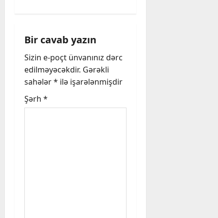
a
v
i
Bir cavab yazın
Sizin e-poçt ünvanınız dərc
g
edilməyəcəkdir.
Gərəkli
a
sahələr
*
ilə işarələnmişdir
t
Şərh
*
i
o
n