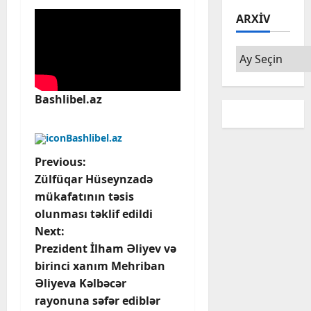
ARXIV
Arxiv
Bashlibel.az
Bashlibel.az
P
Previous:
Zülfüqar Hüseynzadə
o
mükafatının təsis
olunması təklif edildi
s
Next:
t
Prezident İlham Əliyev və
birinci xanım Mehriban
n
Əliyeva Kəlbəcər
rayonuna səfər ediblər