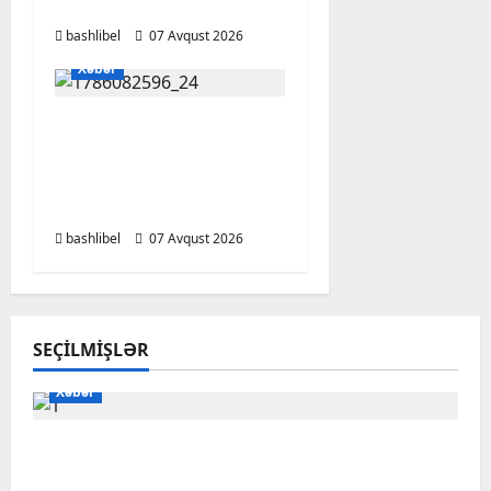
ehtiyatlı olun
bashlibel
07 Avqust 2026
Xəbər
Altıncı hisləri heç vaxt
aldatmır: yalançını
gözlərinin içinə baxıb
deyən BÜRCLƏR
bashlibel
07 Avqust 2026
SEÇILMIŞLƏR
Xəbər
Başlıbel-Ağcaqız-Qaraçanlı yolu açıldı –
FOTO, VİDEO