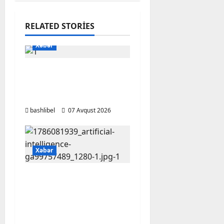
RELATED STORIES
Xəbər
Başlıbel-Ağcaqız-
Qaraçanlı yolu açıldı –
FOTO, VİDEO
bashlibel
07 Avqust 2026
Xəbər
Psixoloqlardan
xəbərdarlıq: ChatGPT
ilə şəxsi məsələləri
müzakirə edərkən