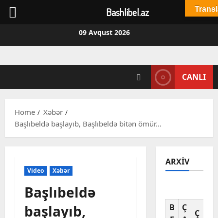
Transl
Bashlibel.az
Skip
09 Avqust 2026
to
content
CANLI
Home
Xəbər
Başlıbeldə başlayıb, Başlıbeldə bitən ömür…
ARXIV
Video
Xəbər
Başlıbeldə
Av
başlayıb,
B
Ç
C
Ç