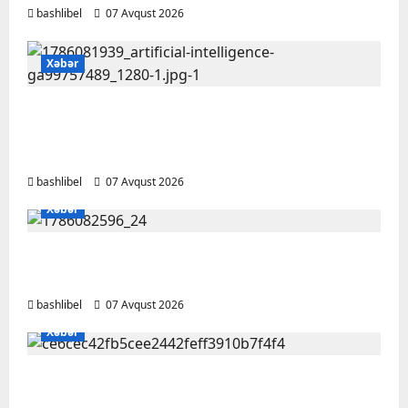
bashlibel
07 Avqust 2026
Xəbər
Psixoloqlardan xəbərdarlıq: ChatGPT ilə
şəxsi məsələləri müzakirə edərkən
ehtiyatlı olun
bashlibel
07 Avqust 2026
Xəbər
Altıncı hisləri heç vaxt aldatmır: yalançını
gözlərinin içinə baxıb deyən BÜRCLƏR
bashlibel
07 Avqust 2026
Xəbər
Kəlbəcərdə bal süzümünə başlanıb – FOTO,
VİDEO