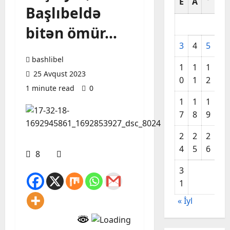
E
A
A
Başlıbeldə
bitən ömür…
3
4
5
6
bashlibel
1
1
1
1
25 Avqust 2023
0
1
2
3
1 minute read
0
1
1
1
2
7
8
9
0
2
2
2
2
4
5
6
7
8
3
1
« İyl