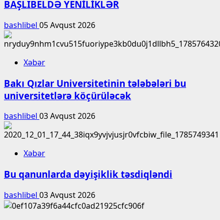
BAŞLIBELDƏ YENİLİKLƏR
bashlibel
05 Avqust 2026
Xəbər
Bakı Qızlar Universitetinin tələbələri bu
universitetlərə köçürüləcək
bashlibel
03 Avqust 2026
Xəbər
Bu qanunlarda dəyişiklik təsdiqləndi
bashlibel
03 Avqust 2026