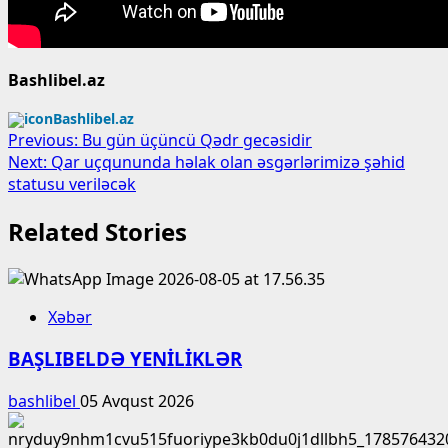
Bashlibel.az
Bashlibel.az
Post
Previous:
Bu gün üçüncü Qədr gecəsidir
Next:
Qar uçqununda həlak olan əsgərlərimizə şəhid
navigation
statusu veriləcək
Related Stories
Xəbər
BAŞLIBELDƏ YENİLİKLƏR
bashlibel
05 Avqust 2026