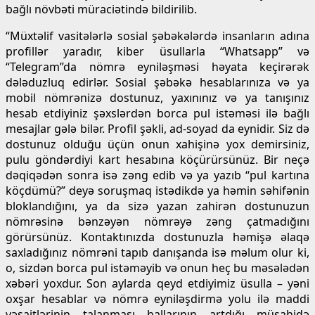
bağlı növbəti müraciətində bildirilib.
“Müxtəlif vasitələrlə sosial şəbəkələrdə insanların adına
profillər yaradır, kiber üsullarla “Whatsapp” və
“Telegram”da nömrə eyniləşməsi həyata keçirərək
dələduzluq edirlər. Sosial şəbəkə hesablarınıza və ya
mobil nömrənizə dostunuz, yaxınınız və ya tanışınız
hesab etdiyiniz şəxslərdən borca pul istəməsi ilə bağlı
mesajlar gələ bilər. Profil şəkli, ad-soyad da eynidir. Siz də
dostunuz olduğu üçün onun xahişinə yox demirsiniz,
pulu göndərdiyi kart hesabına köçürürsünüz. Bir neçə
dəqiqədən sonra isə zəng edib və ya yazıb “pul kartına
köçdümü?” deyə soruşmaq istədikdə ya həmin səhifənin
bloklandığını, ya da sizə yazan zahirən dostunuzun
nömrəsinə bənzəyən nömrəyə zəng çatmadığını
görürsünüz. Kontaktınızda dostunuzla həmişə əlaqə
saxladığınız nömrəni tapıb danışanda isə məlum olur ki,
o, sizdən borca pul istəməyib və onun heç bu məsələdən
xəbəri yoxdur. Son aylarda qeyd etdiyimiz üsulla – yəni
oxşar hesablar və nömrə eyniləşdirmə yolu ilə maddi
vəsaitlərinin talanması hallarının artdığı müşahidə