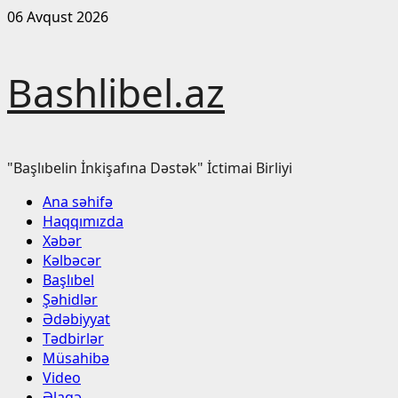
Skip
06 Avqust 2026
to
content
Bashlibel.az
"Başlıbelin İnkişafına Dəstək" İctimai Birliyi
Primary
Ana səhifə
Menu
Haqqımızda
Xəbər
Kəlbəcər
Başlıbel
Şəhidlər
Ədəbiyyat
Tədbirlər
Müsahibə
Video
Əlaqə