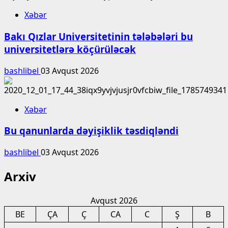
Xəbər
Bakı Qızlar Universitetinin tələbələri bu
universitetlərə köçürüləcək
bashlibel
03 Avqust 2026
Xəbər
Bu qanunlarda dəyişiklik təsdiqləndi
bashlibel
03 Avqust 2026
Arxiv
Avqust 2026
BE
ÇA
Ç
CA
C
Ş
B