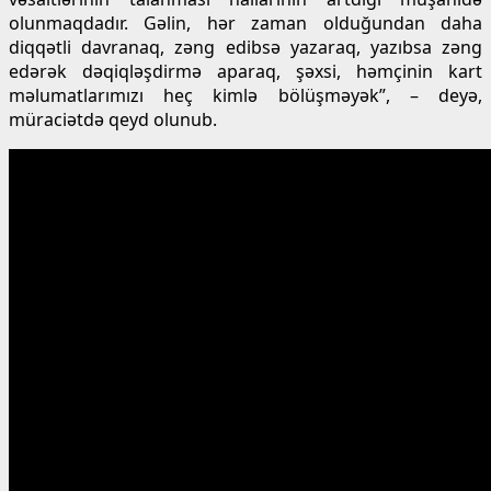
olunmaqdadır. Gəlin, hər zaman olduğundan daha
diqqətli davranaq, zəng edibsə yazaraq, yazıbsa zəng
edərək dəqiqləşdirmə aparaq, şəxsi, həmçinin kart
məlumatlarımızı heç kimlə bölüşməyək”, – deyə,
müraciətdə qeyd olunub.