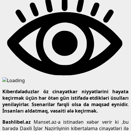
Kiberdələduzlar öz cinayətkar niyyətlərini həyata
keçirmək üçün hər ötən gün istifadə etdikləri üsulları
yeniləyirlər. Ssenarilər fərqli olsa da məqsəd eynidir.
İnsanları aldatmaq, vəsaiti ələ keçirmək.
Bashlibel.az
Manset.az-a istinadən xəbər verir ki ,bu
barədə Daxili İşlər Nazirliyinin kibertalama cinayətləri ilə