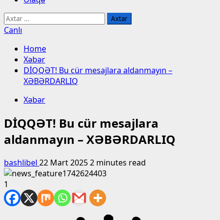
Axtarış:
Canlı
Home
Xəbər
DİQQƏT! Bu cür mesajlara aldanmayın –
XƏBƏRDARLIQ
Xəbər
DİQQƏT! Bu cür mesajlara
aldanmayın – XƏBƏRDARLIQ
bashlibel
22 Mart 2025
2 minutes read
1