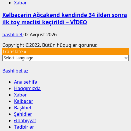
Xəbər
Kəlbəcərin Ağcakənd kəndində 34 ildən sonra
ilk toy məclisi keçirildi – VİDEO
bashlibel
02 Avqust 2026
Copyright ©2022. Bütün hüquqlar qorunur.
Translate »
Bashlibel.az
Ana səhifə
Haqqımızda
Xəbər
Kəlbəcər
Başlıbel
Şəhidlər
Ədəbiyyat
Tədbirlər